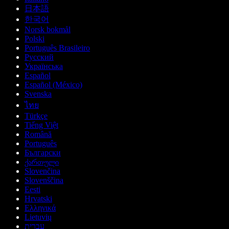
日本語
한국어
Norsk bokmål
Polski
Português Brasileiro
Русский
Українська
Español
Español (México)
Svenska
ไทย
Türkçe
Tiếng Việt
Română
Português
Български
ქართული
Slovenčina
Slovenščina
Eesti
Hrvatski
Ελληνικά
Lietuvių
עברית