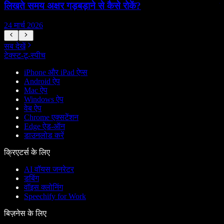
लिखते समय अक्षर गड़बड़ाने से कैसे रोकें?
क
24 मार्च 2026
2
सब देखें
टेक्स्ट-टू-स्पीच
iPhone और iPad ऐप्स
Android ऐप
Mac ऐप
Windows ऐप
वेब ऐप
Chrome एक्सटेंशन
Edge ऐड-ऑन
डाउनलोड करें
क्रिएटर्स के लिए
AI वॉयस जनरेटर
डबिंग
वॉइस क्लोनिंग
Speechify for Work
बिज़नेस के लिए