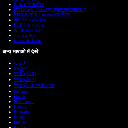
PDF ऑडियो रीडर
क्या Google Docs मुझे पढ़कर सुना सकता है
टेक्स्ट-टू-स्पीच Chrome एक्सटेंशन
हिंदी टेक्स्ट-टू-स्पीच
PDF रीड अलाउड
AI वॉयस जनरेटर
Texto a Voz
Leitor de Texto
अन्य भाषाओं में देखें
العربية
Magyar
中文 (简体)
中文 (台灣)
中文 (简体 中国大陆)
Čeština
Dansk
Nederlands
English
Français
Suomi
Deutsch
Italiano