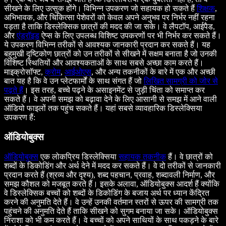
सीखने के लिए उत्सुक होंगे। विभिन्न उपकरण जो सहायक हो सकते हैं
शिक्षक
,
अभिभावक, और चिकित्सा पेशेवरों को केवल अपने अनुभव पर निर्भर नहीं रहना
पड़ता है ताकि डिस्लेक्सिक छात्रों की मदद की जा सके। वे लैपटॉप, आईपैड,
और
एंड्रॉइड
ऐप्स के लिए उपलब्ध विशिष्ट उपकरणों पर भी निर्भर कर सकते हैं।
ये उपकरण विभिन्न तरीकों से आवश्यक जानकारी प्रदान कर सकते हैं। यह
बहुमुखी दृष्टिकोण छात्रों को उन तरीकों से सीखने में सक्षम बनाता है जो उनकी
विशिष्ट स्थितियों और आवश्यकताओं के साथ सबसे अच्छा काम करते हैं।
माइक्रोसॉफ्ट,
क्रोम
,
आईओएस
, और अन्य तकनीकों के बारे में एक और अच्छी
बात यह है कि वे उन प्लेटफार्मों के साथ संगत हैं जो
लिखित सामग्री को जोर से
पढ़ते हैं
। इस तरह, बच्चे पढ़ने के असाइनमेंट से जुड़ी चिंता को समाप्त कर
सकते हैं। वे अपनी समझ को बढ़ावा देने के लिए आसानी से समझ में आने वाली
ऑडियो फाइलों तक पहुंच सकते हैं। यहां सबसे व्यावहारिक डिस्लेक्सिया
उपकरण हैं:
ऑडियोबुक्स
ऑडियोबुक्स
एक लोकप्रिय डिस्लेक्सिया
सहायक तकनीक
हैं। वे छात्रों को
शब्दों के डिकोडिंग और अर्थ देने में मदद कर सकते हैं। वे दो तरीकों से जानकारी
प्रदान करते हैं (श्रव्य और दृश्य), शब्द पहचान, प्रवाह, शब्दावली निर्माण, और
समझ कौशल को मजबूत करते हैं। इसके अलावा, ऑडियोबुक्स आदर्श हैं क्योंकि
वे डिस्लेक्सिक बच्चों को शब्दों के डिकोडिंग के बजाय अर्थ पर ध्यान केंद्रित
करने की अनुमति देते हैं। वे उन्हें उनकी वर्तमान स्तरों से ऊपर की सामग्री तक
पहुंचने की अनुमति देते हैं ताकि सीखने को सुगम बनाया जा सके। ऑडियोबुक्स
निराशा को भी कम करते हैं। वे बच्चों को अपने साथियों के साथ पकड़ने के बारे