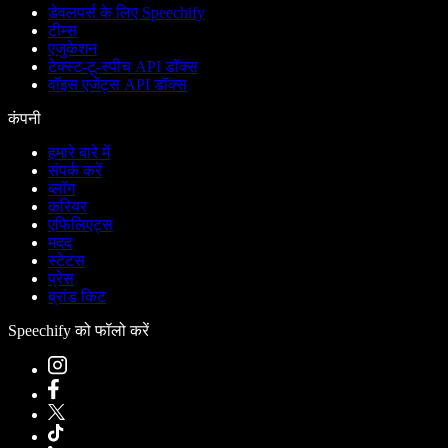
डेवलपर्स के लिए Speechify
टीम्स
एजुकेशन
टेक्स्ट-टू-स्पीच API डॉक्स
वॉइस एजेंट्स API डॉक्स
कंपनी
हमारे बारे में
संपर्क करें
ब्लॉग
करियर
एफिलिएट्स
मदद
स्टेटस
प्रेस
ब्रांड किट
Speechify को फॉलो करें