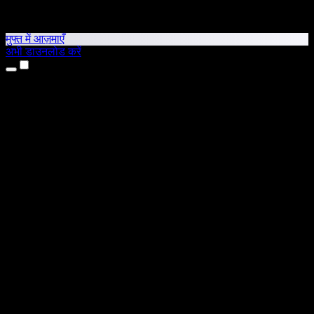
मुफ्त में आज़माएँ
अभी डाउनलोड करें
उत्पाद
टेक्स्ट टू स्पीच
iPhone और iPad ऐप्स
Android ऐप
Chrome एक्सटेंशन
Edge एक्सटेंशन
वेब ऐप
Mac ऐप
Windows ऐप
AI वॉयस जनरेटर