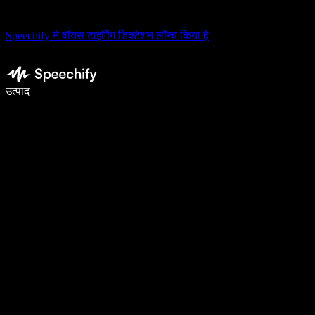
Speechify ने वॉयस टाइपिंग डिक्टेशन लॉन्च किया है
वॉइस टाइपिंग के साथ 5× तेज़ी से लिखें
उत्पाद
और जानें