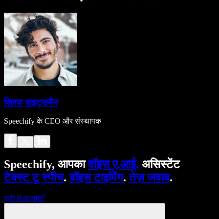
क्लिफ वाइट्समैन
Speechify के CEO और संस्थापक
Speechify, आपका
वॉइस ए.आई.
असिस्टेंट
टेक्स्ट टू स्पीच
.
वॉइस टाइपिंग
.
तेज़ जवाब
.
फ्री में आज़माएँ