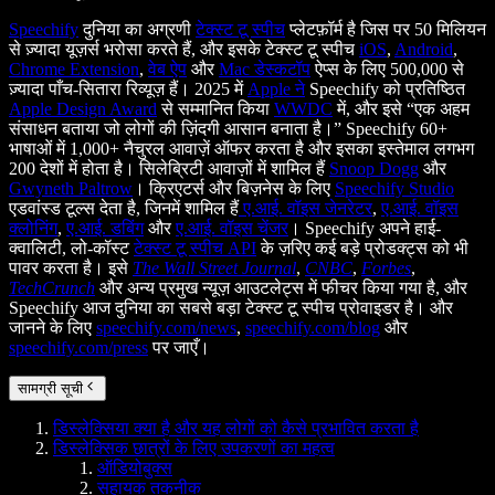
Speechify
दुनिया का अग्रणी
टेक्स्ट टू स्पीच
प्लेटफ़ॉर्म है जिस पर 50 मिलियन
से ज़्यादा यूज़र्स भरोसा करते हैं, और इसके टेक्स्ट टू स्पीच
iOS
,
Android
,
Chrome Extension
,
वेब ऐप
और
Mac डेस्कटॉप
ऐप्स के लिए 500,000 से
ज़्यादा पाँच-सितारा रिव्यूज़ हैं। 2025 में
Apple ने
Speechify को प्रतिष्ठित
Apple Design Award
से सम्मानित किया
WWDC
में, और इसे “एक अहम
संसाधन बताया जो लोगों की ज़िंदगी आसान बनाता है।” Speechify 60+
भाषाओं में 1,000+ नैचुरल आवाज़ें ऑफर करता है और इसका इस्तेमाल लगभग
200 देशों में होता है। सिलेब्रिटी आवाज़ों में शामिल हैं
Snoop Dogg
और
Gwyneth Paltrow
। क्रिएटर्स और बिज़नेस के लिए
Speechify Studio
एडवांस्ड टूल्स देता है, जिनमें शामिल हैं
ए.आई. वॉइस जेनरेटर
,
ए.आई. वॉइस
क्लोनिंग
,
ए.आई. डबिंग
और
ए.आई. वॉइस चेंजर
। Speechify अपने हाई-
क्वालिटी, लो-कॉस्ट
टेक्स्ट टू स्पीच API
के ज़रिए कई बड़े प्रोडक्ट्स को भी
पावर करता है। इसे
The Wall Street Journal
,
CNBC
,
Forbes
,
TechCrunch
और अन्य प्रमुख न्यूज़ आउटलेट्स में फीचर किया गया है, और
Speechify आज दुनिया का सबसे बड़ा टेक्स्ट टू स्पीच प्रोवाइडर है। और
जानने के लिए
speechify.com/news
,
speechify.com/blog
और
speechify.com/press
पर जाएँ।
सामग्री सूची
डिस्लेक्सिया क्या है और यह लोगों को कैसे प्रभावित करता है
डिस्लेक्सिक छात्रों के लिए उपकरणों का महत्व
ऑडियोबुक्स
सहायक तकनीक