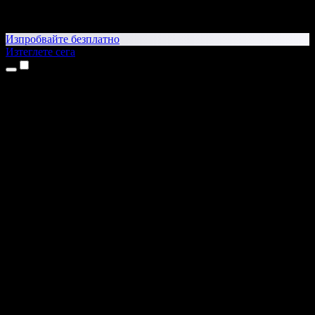
Изпробвайте безплатно
Изтеглете сега
Продукти
Текст в реч
Приложения за iPhone и iPad
Приложение за Android
Разширение за Chrome
Разширение за Edge
Уеб приложение
Приложение за Mac
Приложение за Windows