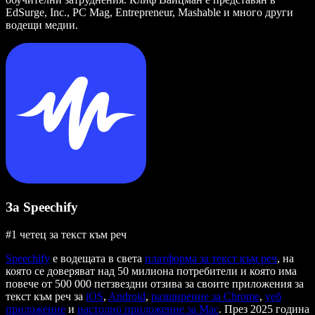
EdSurge, Inc., PC Mag, Entrepreneur, Mashable и много други
водещи медии.
За Speechify
#1 четец за текст към реч
Speechify
е водещата в света
платформа за текст към реч
, на
която се доверяват над 50 милиона потребители и която има
повече от 500 000 петзвездни отзива за своите приложения за
текст към реч за
iOS
,
Android
,
разширение за Chrome
,
уеб
приложение
и
настолно приложение за Mac
. През 2025 година