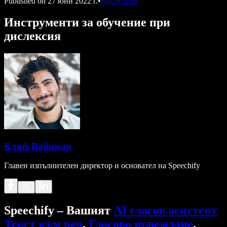
Published on
27 юни 2022 г.
•
Дислексия
Инструменти за обучение при
дислексия
Клиф Вайцман
Главен изпълнителен директор и основател на Speechify
Speechify – Вашият
AI гласов асистент
Текст към реч
.
Гласово въвеждане
.