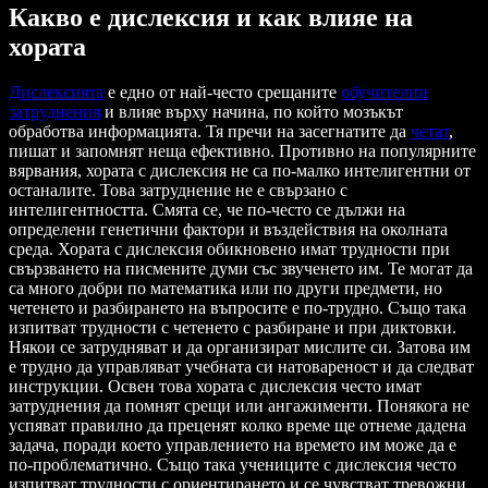
Какво е дислексия и как влияе на
хората
Дислексията
е едно от най-често срещаните
обучителни
затруднения
и влияе върху начина, по който мозъкът
обработва информацията. Тя пречи на засегнатите да
четат
,
пишат и запомнят неща ефективно. Противно на популярните
вярвания, хората с дислексия не са по-малко интелигентни от
останалите. Това затруднение не е свързано с
интелигентността. Смята се, че по-често се дължи на
определени генетични фактори и въздействия на околната
среда. Хората с дислексия обикновено имат трудности при
свързването на писмените думи със звученето им. Те могат да
са много добри по математика или по други предмети, но
четенето и разбирането на въпросите е по-трудно. Също така
изпитват трудности с четенето с разбиране и при диктовки.
Някои се затрудняват и да организират мислите си. Затова им
е трудно да управляват учебната си натовареност и да следват
инструкции. Освен това хората с дислексия често имат
затруднения да помнят срещи или ангажименти. Понякога не
успяват правилно да преценят колко време ще отнеме дадена
задача, поради което управлението на времето им може да е
по-проблематично. Също така учениците с дислексия често
изпитват трудности с ориентирането и се чувстват тревожни