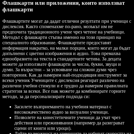
Флашкарти или приложения, които използват
флашкарти
Флашкартите могат да дадат отлични резултати при ученици с
дислексия. Както споменахме по-рано, мозъкът им не
предпочита традиционното учене чрез четене на учебници.
Методът с флашкарти стъпва именно на този принцип на
специалното образование. Флашкартите предоставят
информация накратко, на малки порции, които могат да бъдат
допълнени с цветни изображения и аудио. Това премахва
еднообразието на текста в стандартните четива. За децата
можете да използвате флашкарти за числа, букви, звуци и
думи. За възрастни – за усвояване на сложни думи чрез
повторения. Как да намерим най-подходящия инструмент за
всеки ученик Учениците с дислексия реагират различно на
различни учебни стимули и е трудно да намерим правилната
стратегия за всеки. Все пак можете да комбинирате горните
методи, за да персонализирате подхода си:
Засилете възприемането на учебния материал с
висококачествено аудио за визуални ученици.
Позволете на кинестетичните ученици да учат чрез
действия или преживявания (например да разиграват
сцени от книги или уроци).
Дайте възможност на учениците да избират скоростта на