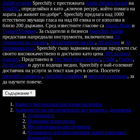
Apple отличи
Speechify с престижната
Apple Design Award
на
WWDC
, определяйки я като „ключов ресурс, който помага на
хората да живеят по-добре“. Speechify предлага над 1000
естествено звучащи гласа на над 60 езика и се използва в
близо 200 държави. Сред известните гласове са
Snoop Dogg
и
Гуинет Полтроу
. За създатели и бизнеси
Speechify Studio
предоставя напреднали инструменти, включително
AI
генератор на гласове
,
AI клониране на глас
,
AI дублаж
и
AI
променящ глас
. Speechify също задвижва водещи продукти със
своето висококачествено и достъпно като цена
API за текст
към реч
. Представено в
The Wall Street Journal
,
CNBC
,
Forbes
,
TechCrunch
и други водещи медии, Speechify е най-големият
доставчик на услуги за текст към реч в света. Посетете
speechify.com/news
,
speechify.com/blog
и
speechify.com/press
, за
да научите повече.
Съдържание
Какво е дислексия и как влияе на хората
Значението на инструментите за ученици с дислексия
Аудиокниги
Помощни технологии
Мултисензорни инструменти
Флашкарти или приложения, които използват
флашкарти