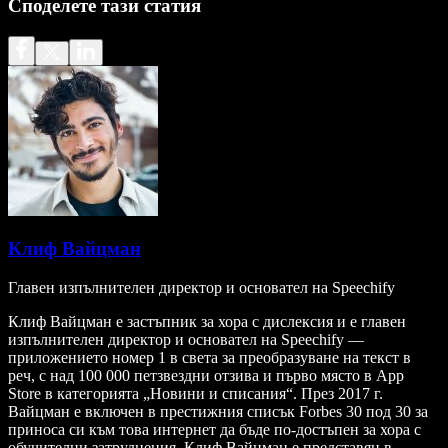
Споделете тази статия
Клиф Вайцман
Главен изпълнителен директор и основател на Speechify
Клиф Вайцман е застъпник за хора с дислексия и е главен
изпълнителен директор и основател на Speechify —
приложението номер 1 в света за преобразуване на текст в
реч, с над 100 000 петзвездни отзива и първо място в App
Store в категорията „Новини и списания“. През 2017 г.
Вайцман е включен в престижния списък Forbes 30 под 30 за
приноса си към това интернет да бъде по-достъпен за хора с
обучителни затруднения. Клиф Вайцман е представян в