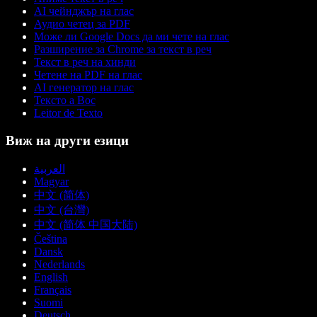
AI чейнджър на глас
Аудио четец за PDF
Може ли Google Docs да ми чете на глас
Разширение за Chrome за текст в реч
Текст в реч на хинди
Четене на PDF на глас
AI генератор на глас
Тексто а Вос
Leitor de Texto
Виж на други езици
العربية
Magyar
中文 (简体)
中文 (台灣)
中文 (简体 中国大陆)
Čeština
Dansk
Nederlands
English
Français
Suomi
Deutsch