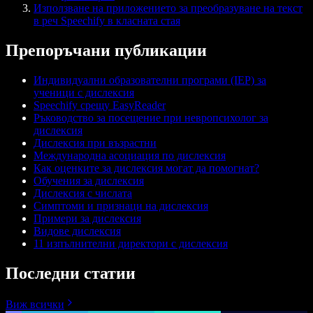
Използване на приложението за преобразуване на текст
в реч Speechify в класната стая
Препоръчани публикации
Индивидуални образователни програми (IEP) за
ученици с дислексия
Speechify срещу EasyReader
Ръководство за посещение при невропсихолог за
дислексия
Дислексия при възрастни
Международна асоциация по дислексия
Как оценките за дислексия могат да помогнат?
Обучения за дислексия
Дислексия с числата
Симптоми и признаци на дислексия
Примери за дислексия
Видове дислексия
11 изпълнителни директори с дислексия
Последни статии
Виж всички