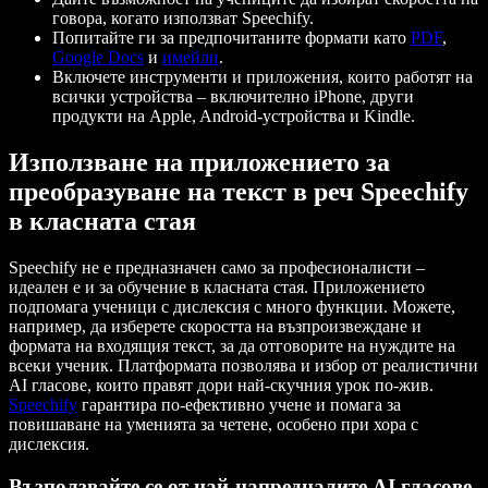
говора, когато използват Speechify.
Попитайте ги за предпочитаните формати като
PDF
,
Google Docs
и
имейли
.
Включете инструменти и приложения, които работят на
всички устройства – включително iPhone, други
продукти на Apple, Android-устройства и Kindle.
Използване на приложението за
преобразуване на текст в реч Speechify
в класната стая
Speechify не е предназначен само за професионалисти –
идеален е и за обучение в класната стая. Приложението
подпомага ученици с дислексия с много функции. Можете,
например, да изберете скоростта на възпроизвеждане и
формата на входящия текст, за да отговорите на нуждите на
всеки ученик. Платформата позволява и избор от реалистични
AI гласове, които правят дори най-скучния урок по-жив.
Speechify
гарантира по-ефективно учене и помага за
повишаване на уменията за четене, особено при хора с
дислексия.
Възползвайте се от най-напредналите AI гласове,