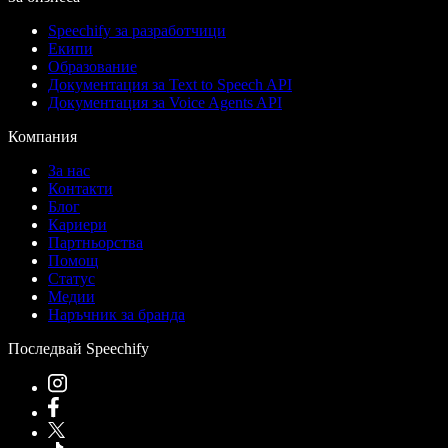
Speechify за разработчици
Екипи
Образование
Документация за Text to Speech API
Документация за Voice Agents API
Компания
За нас
Контакти
Блог
Кариери
Партньорства
Помощ
Статус
Медии
Наръчник за бранда
Последвай Speechify