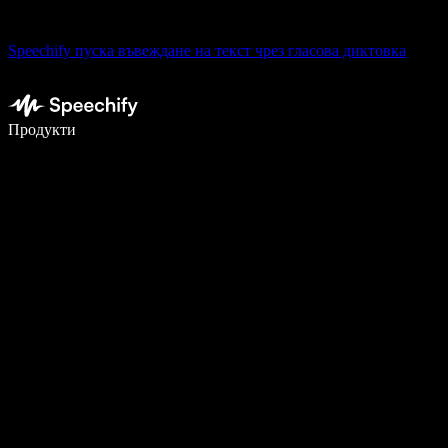
Speechify пуска въвеждане на текст чрез гласова диктовка
Пишете 5× по-бързо с гласово въвеждане
Продукти
Научете повече