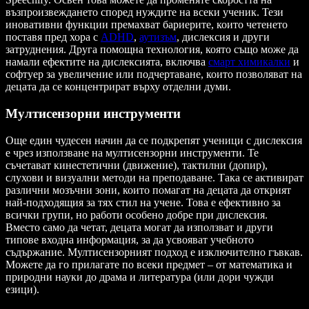
възпроизвеждането според нуждите на всеки ученик. Тези
иновативни функции премахват бариерите, които четенето
поставя пред хора с
ADHD
,
аутизъм
, дислексия и други
затруднения. Друга помощна технология, която също може да
намали ефектите на дислексията, включва
смарт химикалки
и
софтуер за увеличение или подчертаване, които позволяват на
децата да се концентрират върху отделни думи.
Мултисензорни инструменти
Още един чудесен начин да се подкрепят ученици с дислексия
е чрез използване на мултисензорни инструменти. Те
съчетават кинестетични (движение), тактилни (допир),
слухови и визуални методи на преподаване. Така се активират
различни мозъчни зони, които помагат на децата да открият
най-подходящия за тях стил на учене. Това е ефективно за
всички групи, но работи особено добре при дислексия.
Вместо само да четат, децата могат да използват и други
типове входна информация, за да усвояват учебното
съдържание. Мултисензорният подход е изключително гъвкав.
Можете да го прилагате по всеки предмет – от математика и
природни науки до драма и литература (или дори чужди
езици).