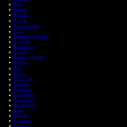
हिन्दी
Italiano
日本語
한국어
Norsk bokmål
Polski
Português Brasileiro
Русский
Українська
Español
Español (México)
Svenska
ไทย
Türkçe
Tiếng Việt
Română
Português
ქართული
Slovenčina
Slovenščina
Eesti
Hrvatski
Ελληνικά
Lietuvių