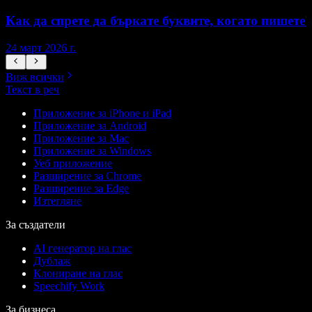
Как да спрете да бъркате буквите, когато пишете?
24 март 2026 г.
2
Виж всички
Текст в реч
Приложение за iPhone и iPad
Приложение за Android
Приложение за Mac
Приложение за Windows
Уеб приложение
Разширение за Chrome
Разширение за Edge
Изтегляне
За създатели
AI генератор на глас
Дублаж
Клониране на глас
Speechify Work
За бизнеса