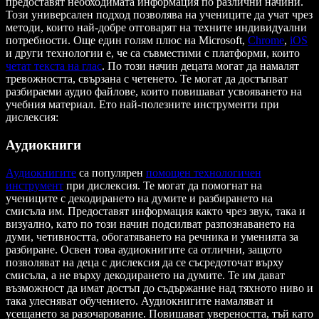
предоставят необходимата информация по различни начини.
Този универсален подход позволява на учениците да учат чрез
методи, които най-добре отговарят на техните индивидуални
потребности. Още един голям плюс на Microsoft,
Chrome
,
iOS
и други технологии е, че са съвместими с платформи, които
четат текста на глас
. По този начин децата могат да намалят
тревожността, свързана с четенето. Те могат да достъпват
разбираеми аудио файлове, които повишават усвояването на
учебния материал. Ето най-полезните инструменти при
дислексия:
Аудиокниги
Аудиокнигите
са популярен
помощен технологичен
инструмент
при дислексия. Те могат да помогнат на
учениците с декодирането на думите и разбирането на
смисъла им. Предоставят информация както чрез звук, така и
визуално, като по този начин подсилват разпознаването на
думи, четивността, обогатяването на речника и уменията за
разбиране. Освен това аудиокнигите са отлични, защото
позволяват на деца с дислексия да се съсредоточат върху
смисъла, а не върху декодирането на думите. Те им дават
възможност да имат достъп до съдържание над тяхното ниво и
така улесняват обучението. Аудиокнигите намаляват и
усещането за разочарование. Повишават увереността, тъй като