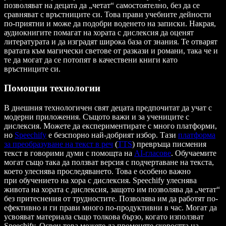
позволяват на децата да „четат“ самостоятелно, без да се
сравняват с връстниците си. Това прави учебните дейности
по-приятни и може да подобри воденето на записки. Накрая,
аудиокнигите помагат на хората с дислексия да оценят
литературата и да изградят широка база от знания. Те отварят
вратата към магически светове от разкази и романи, така че и
те да могат да се потопят в качествени книги като
връстниците си.
Помощни технологии
В днешния технологичен свят децата предпочитат да учат с
модерни приложения. Същото важи и за учениците с
дислексия. Можете да експериментирате с много платформи,
но
Speechify
е безспорно най-добрият избор. Тази
платформа
за преобразуване на текст в реч
(
TTS
) превръща писмения
текст в говорими думи с помощта на
AI-гласове
. Обучаемите
могат също така да ползват версия с подчертаване на текста,
което улеснява проследяването. Това е особено важно
при обучението на хора с дислексия. Speechify улеснява
живота на хората с дислексия, защото им позволява да „четат“
без притеснения от трудностите. Позволява им да работят по-
ефективно и ги прави много по-продуктивни в час. Могат да
усвояват материала също толкова бързо, когато използват
Speechify. Освен това можете да променяте скоростта на