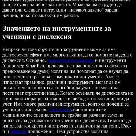
или се губят на непознати места. Може да им е трудно да
дават или следват инструкции „наляво/надясно“ заради
начина, по който мозъкът им работи.
Значението на инструментите за
ученици с дислексия
Въпреки че това обучително затруднение може да има
дългосрочен ефект, има много начини да се помогне на деца с
дислексия. Основно,
помощни приложения
и инструменти
(например SmartPen, проверка на правописа или софтуер за
предсказване на думи) могат да им помогнат да се научат да
пишат, четат и развиват комуникативни умения. Ако се
използват правилно, различни инструменти могат да им
покажат, че не просто са способни да учат – те могат да
постигнат страхотни неща. Когато осъзнаят, че дислексията не
е инвалидизиращо състояние, те ще бъдат по-мотивирани да
учат. Има много различни инструменти, които са полезни за
ученици с дислексия.
Учителите
, настойниците и
медицинските специалисти не трябва да разчитат само на
опита си, за да помогнат на ученици с дислексия. Те могат да
използват конкретни инструменти, налични за лаптопи, iPad-
и и
Android
приложения. Тези устройства могат да