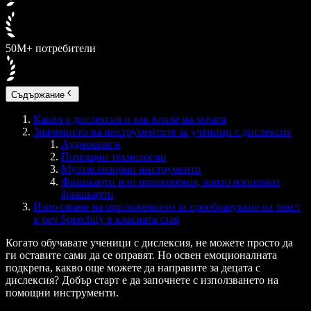
50M+ потребители
Съдържание
Какво е дислексия и как влияе на хората
Значението на инструментите за ученици с дислексия
Аудиокниги
Помощни технологии
Мултисензорни инструменти
Флашкарти или приложения, които използват
флашкарти
Използване на приложението за преобразуване на текст
в реч Speechify в класната стая
Когато обучавате ученици с дислексия, не можете просто да
ги оставите сами да се оправят. Но освен емоционалната
подкрепа, какво още можете да направите за децата с
дислексия? Добър старт е да започнете с използването на
помощни инструменти.