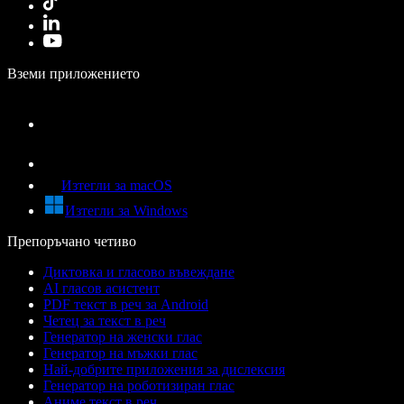
Вземи приложението
Изтегли за macOS
Изтегли за Windows
Препоръчано четиво
Диктовка и гласово въвеждане
AI гласов асистент
PDF текст в реч за Android
Четец за текст в реч
Генератор на женски глас
Генератор на мъжки глас
Най-добрите приложения за дислексия
Генератор на роботизиран глас
Аниме текст в реч