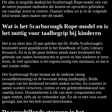
Dit alles is mogelijk dankzij het Scarborough Rope-model, een van
de meest populaire methoden die leraren en opvoeders gebruiken
om vaardige lezers te creëren. Daarom willen we je in de volgende
tekst kennis laten maken met dit model.
Wat is het Scarborough Rope-model en is
het nuttig voor taalbegrip bij kinderen
Het is nu meer dan 20 jaar geleden dat Dr. Hollis Scarborough's
leesmodel werd gepubliceerd in het Handbook of Early Literacy
Research. En in al die jaren hebben steeds meer leesleraren het
gebruikt om ouders leesinstructies te geven en hun kinderen te leren
lezen. In veel opzichten is het tegenwoordig een standaard, en dat is
niet zonder reden.
Het Scarborough Rope bestaat uit de onderste streng
(woordherkenning) en de bovenste streng (taalbegrip). Beide
strengen van het leeskoord bevatten andere secties. En wanneer ze
samen worden verweven, creëren ze een geletterdheidskoord van
vaardig lezen. Desalniettemin is elk van deze componenten een
eigen entiteit, zelfs als ze verbonden zijn. En als er niet voor wordt
gezorgd, kan het het hele koord beïnvloeden.