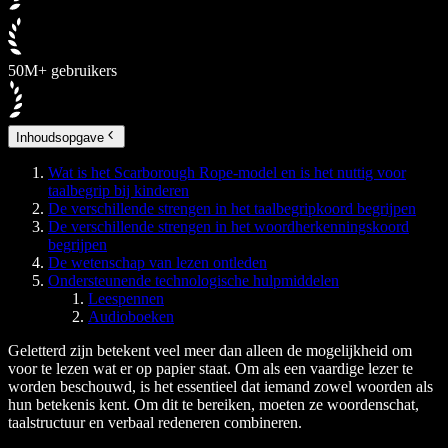
50M+ gebruikers
Inhoudsopgave
Wat is het Scarborough Rope-model en is het nuttig voor
taalbegrip bij kinderen
De verschillende strengen in het taalbegripkoord begrijpen
De verschillende strengen in het woordherkenningskoord
begrijpen
De wetenschap van lezen ontleden
Ondersteunende technologische hulpmiddelen
Leespennen
Audioboeken
Geletterd zijn betekent veel meer dan alleen de mogelijkheid om
voor te lezen wat er op papier staat. Om als een vaardige lezer te
worden beschouwd, is het essentieel dat iemand zowel woorden als
hun betekenis kent. Om dit te bereiken, moeten ze woordenschat,
taalstructuur en verbaal redeneren combineren.