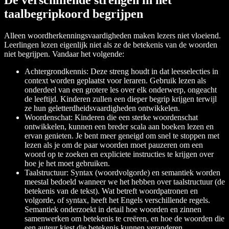
De verschillende strengen in het
taalbegripkoord begrijpen
Alleen woordherkenningsvaardigheden maken lezers niet vloeiend.
Leerlingen lezen eigenlijk niet als ze de betekenis van de woorden
niet begrijpen. Vandaar het volgende:
Achtergrondkennis: Deze streng houdt in dat leesselecties in
context worden geplaatst voor leraren. Gebruik lezen als
onderdeel van een grotere les over elk onderwerp, ongeacht
de leeftijd. Kinderen zullen een dieper begrip krijgen terwijl
ze hun geletterdheidsvaardigheden ontwikkelen.
Woordenschat: Kinderen die een sterke woordenschat
ontwikkelen, kunnen een breder scala aan boeken lezen en
ervan genieten. Je bent meer geneigd om snel te stoppen met
lezen als je om de paar woorden moet pauzeren om een
woord op te zoeken en expliciete instructies te krijgen over
hoe je het moet gebruiken.
Taalstructuur: Syntax (woordvolgorde) en semantiek worden
meestal bedoeld wanneer we het hebben over taalstructuur (de
betekenis van de tekst). Wat betreft woordpatronen en
volgorde, of syntax, heeft het Engels verschillende regels.
Semantiek onderzoekt in detail hoe woorden en zinnen
samenwerken om betekenis te creëren, en hoe de woorden die
een auteur kiest die betekenis kunnen veranderen.