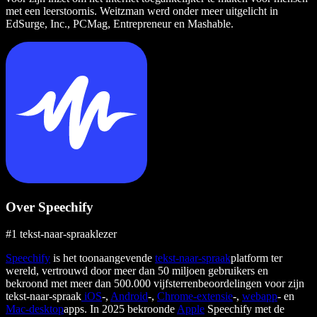
met een leerstoornis. Weitzman werd onder meer uitgelicht in
EdSurge, Inc., PCMag, Entrepreneur en Mashable.
Over Speechify
#1 tekst-naar-spraaklezer
Speechify
is het toonaangevende
tekst-naar-spraak
platform ter
wereld, vertrouwd door meer dan 50 miljoen gebruikers en
bekroond met meer dan 500.000 vijfsterrenbeoordelingen voor zijn
tekst-naar-spraak
iOS
-,
Android
-,
Chrome-extensie
-,
webapp
- en
Mac-desktop
apps. In 2025 bekroonde
Apple
Speechify met de