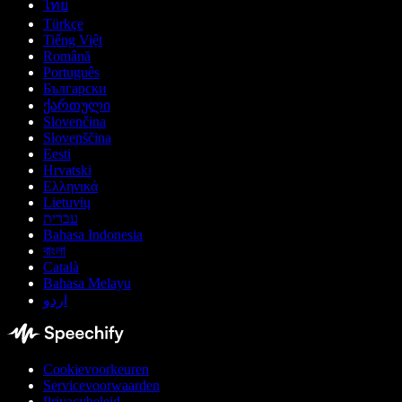
ไทย
Türkçe
Tiếng Việt
Română
Português
Български
ქართული
Slovenčina
Slovenščina
Eesti
Hrvatski
Ελληνικά
Lietuvių
עברית
Bahasa Indonesia
বাংলা
Català
Bahasa Melayu
اردو
Cookievoorkeuren
Servicevoorwaarden
Privacybeleid