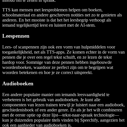
inhoud om te zetten in spraak.
TTS kan mensen met leesproblemen helpen om boeken,
schoolmateriaal en andere geschreven notities net zo te genieten als
anderen. En het mooiste is dat het het leesbegrip verhoogt als
iemand tegelijkertijd leest en luistert met de AI-stem.
Leespennen
Lees- of scanpennen zijn ook een vorm van hulpmiddelen voor
toegankelijkheid, net als TTS-apps. Ze komen echter in de vorm van
pennen die je over een regel tekst schuift, en ze lezen de tekst
hardop voor. Sommige van deze pennen hebben ingebouwde
woordenboeken, waardoor ze perfect zijn om te begrijpen wat
woorden betekenen en hoe je ze correct uitspreekt.
Audioboeken
Een andere populaire manier om iemands leesvaardigheid te
verbeteren is het gebruik van audioboeken. Je kunt alle
componenten van lezen trainen terwijl je luistert naar een audioboek,
geschiedenisboek of een ander genre. En als je het wilt combineren
met de eerste optie op deze lijst—tekst-naar-spraak technologie—
kun je duizenden populaire titels vinden bij Speechify, aangezien het
ook een aanbieder van audioboeken is.