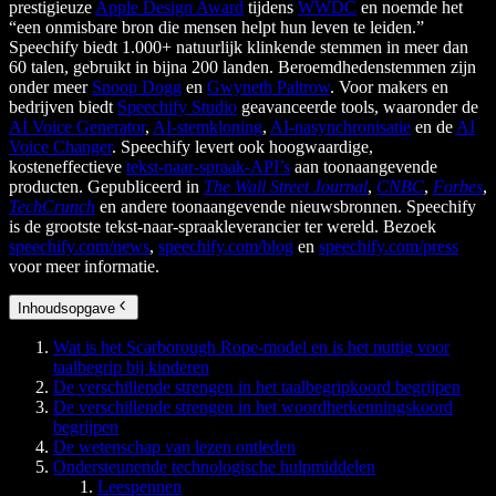
prestigieuze
Apple Design Award
tijdens
WWDC
en noemde het
“een onmisbare bron die mensen helpt hun leven te leiden.”
Speechify biedt 1.000+ natuurlijk klinkende stemmen in meer dan
60 talen, gebruikt in bijna 200 landen. Beroemdhedenstemmen zijn
onder meer
Snoop Dogg
en
Gwyneth Paltrow
. Voor makers en
bedrijven biedt
Speechify Studio
geavanceerde tools, waaronder de
AI Voice Generator
,
AI-stemkloning
,
AI-nasynchronisatie
en de
AI
Voice Changer
. Speechify levert ook hoogwaardige,
kosteneffectieve
tekst-naar-spraak-API’s
aan toonaangevende
producten. Gepubliceerd in
The Wall Street Journal
,
CNBC
,
Forbes
,
TechCrunch
en andere toonaangevende nieuwsbronnen. Speechify
is de grootste tekst-naar-spraakleverancier ter wereld. Bezoek
speechify.com/news
,
speechify.com/blog
en
speechify.com/press
voor meer informatie.
Inhoudsopgave
Wat is het Scarborough Rope-model en is het nuttig voor
taalbegrip bij kinderen
De verschillende strengen in het taalbegripkoord begrijpen
De verschillende strengen in het woordherkenningskoord
begrijpen
De wetenschap van lezen ontleden
Ondersteunende technologische hulpmiddelen
Leespennen