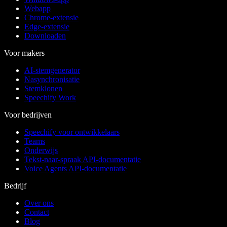
Webapp
Chrome-extensie
Edge-extensie
Downloaden
Voor makers
AI-stemgenerator
Nasynchronisatie
Stemklonen
Speechify Work
Voor bedrijven
Speechify voor ontwikkelaars
Teams
Onderwijs
Tekst-naar-spraak API-documentatie
Voice Agents API-documentatie
Bedrijf
Over ons
Contact
Blog