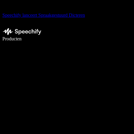
Speechify lanceert Spraakgestuurd Dicteren
Schrijf 5× sneller met spraaktypen
Producten
Meer informatie