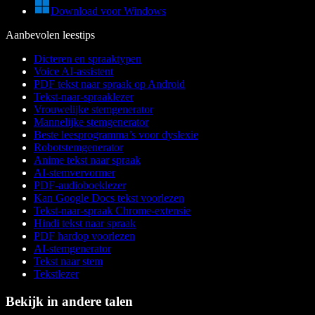
Download voor Windows
Aanbevolen leestips
Dicteren en spraaktypen
Voice AI-assistent
PDF tekst naar spraak op Android
Tekst-naar-spraaklezer
Vrouwelijke stemgenerator
Mannelijke stemgenerator
Beste leesprogramma’s voor dyslexie
Robotstemgenerator
Anime tekst naar spraak
AI-stemvervormer
PDF-audioboeklezer
Kan Google Docs tekst voorlezen
Tekst-naar-spraak Chrome-extensie
Hindi tekst naar spraak
PDF hardop voorlezen
AI-stemgenerator
Tekst naar stem
Tekstlezer
Bekijk in andere talen