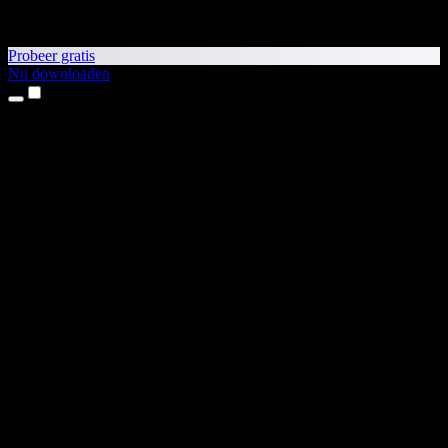
Probeer gratis
Nu downloaden
Producten
Tekst-naar-spraak
iPhone- en iPad-apps
Android-app
Chrome-extensie
Edge-extensie
Webapp
Mac-app
Windows-app