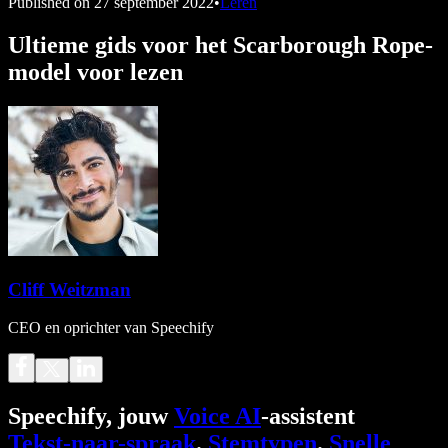
Published on
27 september 2022
•
Leren
Ultieme gids voor het Scarborough Rope-
model voor lezen
Cliff Weitzman
CEO en oprichter van Speechify
Speechify, jouw
Voice AI
-assistent
Tekst-naar-spraak
.
Stemtypen
.
Snelle