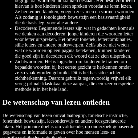
begrijpt dat woorden uit klanken bestaan. Het beste voorbeeld
hiervan is hoe kinderen leren spreken voordat ze leren lezen.
Ze herkennen klanken, voegen ze samen en vormen woorden.
Als zodanig is fonologisch bewustzijn een basisvaardigheid
die de basis legt voor alle andere.
Decoderen: Beginnende lezers zijn wat in gedachten komt als
we denken aan decoderen: jonge kinderen die woorden letter
voor letter uitspreken. Het omvat fonetiek, lettercombinaties,
stille letters en andere onderwerpen. Zelfs als ze niet weten
wat de woorden op een pagina betekenen, kunnen kinderen
die goed zijn in decoderen elk woord dat ze zien uitspreken.
Zichtwoorden: Het is logischer om kinderen te trainen om
bepaalde woorden bij het eerste gezicht te herkennen omdat
ze zo vaak worden gebruikt. Dit is het basisidee achter
zichtherkenning. Daarom gebruikt tegenwoordig vrijwel elk
vroeg primair klaslokaal deze aanpak, die een zeer verspreide
methode is in het hele land.
De wetenschap van lezen ontleden
De wetenschap van lezen omvat taalbegrip, fonetische instructie,
fonemisch bewustzijn, leesonderwijs en andere leesgerelateerde
taken. Het primaire doel is om voldoende, op onderzoek gebaseerde
gegevens en informatie te geven over hoe mensen lees- en
schrijfvaardigheden ontwikkelen.