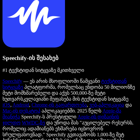
Speechify-ის შესახებ
#1 ტექსტიდან სიტყვაზე მკითხველი
Speechify
— ეს არის მსოფლიოში წამყვანი
ტექსტიდან
სიტყვაზე
პლატფორმა, რომელსაც ენდობა 50 მილიონზე
მეტი მომხმარებელი და აქვს 500,000-ზე მეტი
ხუთვარსკვლავიანი შეფასება მის ტექსტიდან სიტყვაზე
iOS
,
Android
,
Chrome-ის გაფართოება
,
ვებ-აპლიკაცია
და
Mac-ის დესკტოპ
აპლიკაციებში. 2025 წელს
Apple-მა
მიანიჭა
Speechify-ს პრესტიჟული
Apple-ის დიზაინის
ჯილდო
WWDC-ზე
და უწოდა მას "აუცილებელ რესურსს,
რომელიც ადამიანებს ეხმარება იცხოვრონ
სრულფასოვნად." Speechify გვთავაზობს 1,000-ზე მეტ