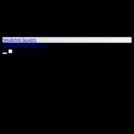
უფასოდ სცადე
გადმოწერე ახლავე
პროდუქტები
ტექსტი ხმაში
iPhone & iPad აპები
Android აპი
Chrome გაფართოება