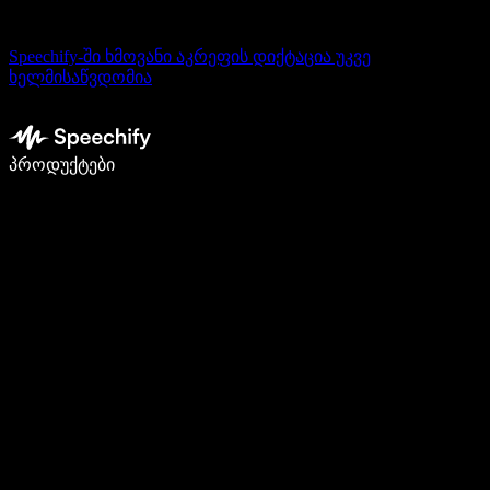
Speechify-ში ხმოვანი აკრეფის დიქტაცია უკვე
ხელმისაწვდომია
დაწერე 5-ჯერ სწრაფად ხმით კარნახით
პროდუქტები
გაიგე მეტი