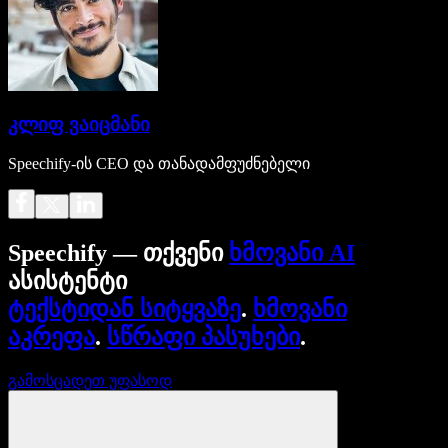
კლიფ ვაიცმანი
Speechify-ის CEO და თანადამფუძნებელი
Speechify — თქვენი
ხმოვანი AI
ასისტენტი
ტექსტიდან სიტყვაზე
.
ხმოვანი
აკრეფა
.
სწრაფი პასუხები
.
გამოსცადეთ უფასოდ