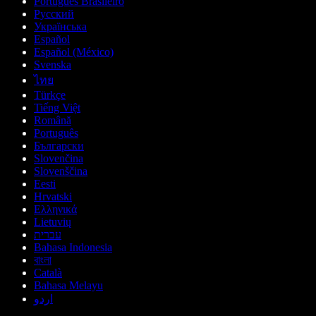
Português Brasileiro
Русский
Українська
Español
Español (México)
Svenska
ไทย
Türkçe
Tiếng Việt
Română
Português
Български
Slovenčina
Slovenščina
Eesti
Hrvatski
Ελληνικά
Lietuvių
עברית
Bahasa Indonesia
বাংলা
Català
Bahasa Melayu
اردو