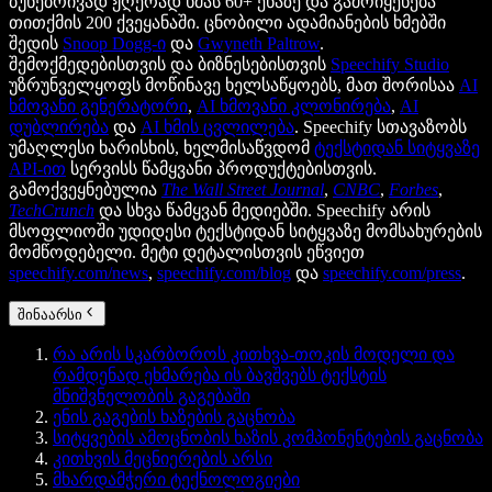
ბუნებრივად ჟღერად ხმას 60+ ენაზე და გამოიყენება
თითქმის 200 ქვეყანაში. ცნობილი ადამიანების ხმებში
შედის
Snoop Dogg-ი
და
Gwyneth Paltrow
.
შემოქმედებისთვის და ბიზნესებისთვის
Speechify Studio
უზრუნველყოფს მოწინავე ხელსაწყოებს, მათ შორისაა
AI
ხმოვანი გენერატორი
,
AI ხმოვანი კლონირება
,
AI
დუბლირება
და
AI ხმის ცვლილება
. Speechify სთავაზობს
უმაღლესი ხარისხის, ხელმისაწვდომ
ტექსტიდან სიტყვაზე
API-ით
სერვისს წამყვანი პროდუქტებისთვის.
გამოქვეყნებულია
The Wall Street Journal
,
CNBC
,
Forbes
,
TechCrunch
და სხვა წამყვან მედიებში. Speechify არის
მსოფლიოში უდიდესი ტექსტიდან სიტყვაზე მომსახურების
მომწოდებელი. მეტი დეტალისთვის ეწვიეთ
speechify.com/news
,
speechify.com/blog
და
speechify.com/press
.
შინაარსი
რა არის სკარბოროს კითხვა-თოკის მოდელი და
რამდენად ეხმარება ის ბავშვებს ტექსტის
მნიშვნელობის გაგებაში
ენის გაგების ხაზების გაცნობა
სიტყვების ამოცნობის ხაზის კომპონენტების გაცნობა
კითხვის მეცნიერების არსი
მხარდამჭერი ტექნოლოგიები