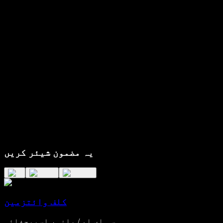
یہ مضمون شیئر کریں
کلف وائتزمین
سی ای او / بانی، اسپیچفائی