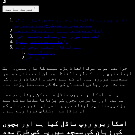
فہرستِ مضامین
اسکاربرو روپ ماڈل کیا ہے اور بچوں کی زبان کی
سمجھ میں یہ کس طرح مدد دیتا ہے
زبان سمجھنے والے رسے کے مختلف حصے
لفظ شناسی والے رسے کے مختلف اجزا
پڑھنے کے سائنسی اصول
سہولت کار ٹیکنالوجی ٹولز
ریڈنگ پینز
آڈیوبکس
خواندہ ہونا صرف الفاظ پڑھ لینے کا نام نہیں۔ ایک
اچھا قاری بننے کے لیے الفاظ اور ان کے معانی دونوں
سمجھنا ضروری ہے۔ اس کے لیے ذخیرہ الفاظ، زبان کی
ساخت اور زبانی استدلال کو ملا کر سمجھنا پڑتا ہے۔
یہ سب اسکاربرو روپ ماڈل سے ممکن ہوتا ہے، جسے
اساتذہ اور ماہرین بچوں کو پڑھانا سکھانے کے لیے
بڑے پیمانے پر اپناتے ہیں۔ اسی لیے نیچے ہم آپ کو
اس ماڈل سے روشناس کروا رہے ہیں۔
اسکاربرو روپ ماڈل کیا ہے اور بچوں
کی زبان کی سمجھ میں یہ کس طرح مدد