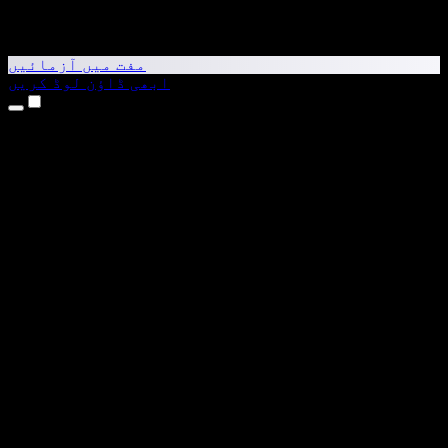
مفت میں آزمائیں
ابھی ڈاؤن لوڈ کریں
مصنوعات
متن کو آواز میں بدلیں
iPhone اور iPad ایپس
Android ایپ
Chrome ایکسٹینشن
Edge ایکسٹینشن
ویب ایپ
Mac ایپ
Windows ایپ
AI وائس جنریٹر
وائس اوور
ڈبنگ