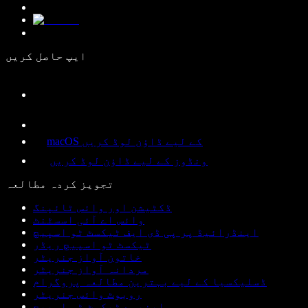
ایپ حاصل کریں
macOS کے لیے ڈاؤن لوڈ کریں
ونڈوز کے لیے ڈاؤن لوڈ کریں
تجویز کردہ مطالعہ
ڈکٹیشن اور وائس ٹائپنگ
وائس اے آئی اسسٹنٹ
اینڈرائیڈ پر پی ڈی ایف ٹیکسٹ ٹو اسپیچ
ٹیکسٹ ٹو اسپیچ ریڈر
خاتون آواز جنریٹر
مردانہ آواز جنریٹر
ڈسلیکسیا کے لیے بہترین مطالعہ پروگرام
روبوٹ وائس جنریٹر
اینیمے ٹیکسٹ ٹو اسپیچ