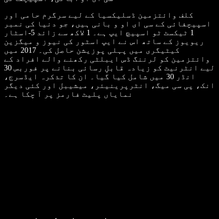
کلف وائتزمین ڈسلیکسیا کے لیے سرگرم حامی اور
اسپیچفائی کے سی ای او و بانی ہیں، جو دنیا کی نمبر
1 ٹیکسٹ ٹو اسپیچ ایپ ہے۔ 1 لاکھ سے زائد 5-اسٹار
ریویوز کے ساتھ اس نے ایپ اسٹور کی نیوز و میگزین
کیٹیگری میں پہلی پوزیشن حاصل کی۔ 2017 میں
وائتزمین کو لرننگ ڈس ایبلٹی رکھنے والے افراد کے
لیے انٹرنیٹ کو زیادہ قابلِ رسائی بنانے پر فوربس 30
انڈر 30 میں شامل کیا گیا۔ ان کا تذکرہ ایڈسرج،
انک، پی سی میگ، انٹرپرینیئر، میشیبل اور کئی دیگر
نمایاں پلیٹ فارمز پر آ چکا ہے۔