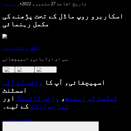
تاریخِ اشاعت
27 ستمبر، 2022
•
سیکھنا
اسکاربرو روپ ماڈل کے تحت پڑھنے کی
مکمل رہنمائی
کلف وائتزمین
سی ای او / بانی، اسپیچفائی
اسپیچفائی، آپ کا
وائس اے آئی
اسسٹنٹ
ٹیکسٹ ٹو اسپیچ
،
وائس ٹائپنگ
اور
تیز جوابات
کے لیے۔
مفت آزمائیں