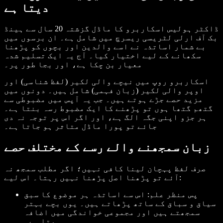
دیتا ہے
ڈاکٹر ہولیس اسکاربرو کا ماڈل گزشتہ 20 سال سے ہینڈ
بک آف ارلی لٹریسی ریسرچ میں شامل ہے۔ ان برسوں میں
بے شمار اساتذہ نے اسے والدین اور بچوں کو پڑھنا
سکھانے کے لیے اختیار کیا۔ آج یہ ایک تسلیم شدہ
معیار بن چکا ہے، اور بجا طور پر۔
اسکاربرو روپ میں نیچے والی لکیر (لفظ شناسی) اور
اوپر والی لکیر (زبان فہمی) شامل ہیں۔ دونوں میں
مزید حصے جڑے ہوتے ہیں۔ جب یہ آپس میں مضبوطی سے
گتھم گتھا ہوں تو پڑھنے کا ایک مضبوط رسہ بنتا ہے۔
ہر جزو اپنی جگہ الگ ہے، اور اگر اس پر توجہ نہ دی
جائے تو پورا ماڈل متاثر ہو جاتا ہے۔
زبان سمجھنے والے رسے کے مختلف حصے
صرف لفظ پہچان لینا کافی نہیں؛ اگر مطلب سمجھ نہ
آئے تو پڑھنا اصل پڑھنا نہیں رہتا۔ اس لیے:
پس منظر علم: اس سے اساتذہ ہر موضوع کا سبق
سیاق و سباق کے ساتھ پڑھاتے ہیں۔ یوں بچے بہتر
سمجھتے ہیں اور مجموعی خواندگی میں اضافہ
ہوتا ہے۔