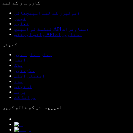
کاروبار کے لیے
ڈیولپرز کے لیے اسپیچفائی
ٹیمز
تعلیم
ٹیکسٹ ٹو اسپیچ API دستاویزات
وائس ایجنٹس API دستاویزات
کمپنی
ہمارے بارے میں
رابطہ
بلاگ
ملازمتیں
ایفیلی ایٹس
مدد
اسٹیٹس
پریس
برانڈ کٹ
اسپیچفائی کو فالو کریں