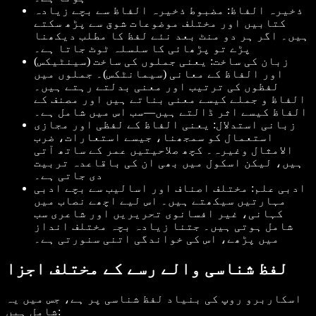
ذخیرہ الفاظ: مضبوط ذخیرہ الفاظ سے بچے زیادہ
کتابیں اور مختلف موضوعات شوق سے پڑھ سکتے
ہیں۔ اگر ہر دو منٹ بعد نئے لفظ کا مطلب دیکھنا
پڑے تو پڑھائی کا سلسلہ ٹوٹ جاتا ہے۔
زبان کی ساخت: یعنی جملوں کی ساخت (سینٹیکس)
اور الفاظ کے معانی (سیمانٹکس)۔ جملوں میں
لفظوں کی ترتیب اور معنی بدلتے رہتے ہیں۔
الفاظ و جملے کیسے معنی بناتے ہیں اور مصنف کے
الفاظ کیسے اثر ڈالتے ہیں—سب اس میں شامل ہے۔
زبانی استدلال: یعنی الفاظ کے لفظی اور مجازی
استعمال کو سمجھنا، جیسے استعارات، ضرب
الامثال وغیرہ۔ کچھ صلاحیتیں عمر کے ساتھ آتی
ہیں، لیکن اسکول میں بھی ان کی باقاعدہ تربیت
دی جاتی ہے۔
ادبی علم: مختلف اصناف اور اسالیب سے بچے ادبی
مہارتیں سیکھتے ہیں۔ اس لیے اچھے نصاب میں
کہانی، غیر افسانوی تحریریں اور شاعری سب
شامل ہوتی ہیں۔ جتنا زیادہ بچہ مختلف انداز
میں پڑھے، اس کی خواندگی اتنی سنورتی ہے۔
لفظ شناسی والے رسے کے مختلف اجزا
اسکاربرو روپ کی بنیاد لفظ شناسی پر ہے، جس میں یہ
شامل ہیں: