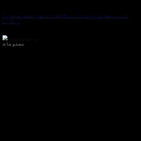
اسپیچیفائی وائس ٹائپنگ ڈکٹیٹیشن متعارف کروا
رہا ہے
وائس ٹائپنگ کے ساتھ 5 گنا تیزی سے لکھیں
مصنوعات
مزید جانیں