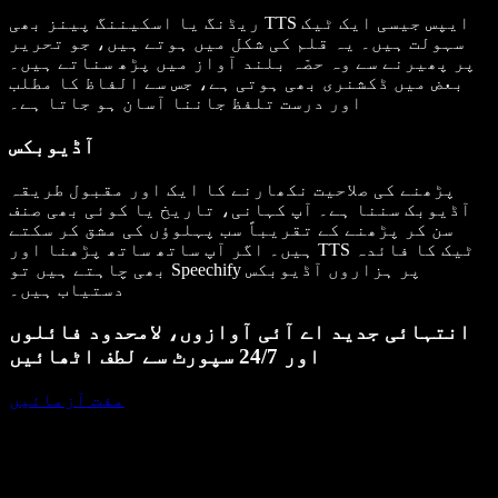
ریڈنگ یا اسکیننگ پینز بھی TTS ایپس جیسی ایک ٹیک
سہولت ہیں۔ یہ قلم کی شکل میں ہوتے ہیں، جو تحریر
پر پھیرنے سے وہ حصّہ بلند آواز میں پڑھ سناتے ہیں۔
بعض میں ڈکشنری بھی ہوتی ہے، جس سے الفاظ کا مطلب
اور درست تلفظ جاننا آسان ہو جاتا ہے۔
آڈیوبکس
پڑھنے کی صلاحیت نکھارنے کا ایک اور مقبول طریقہ
آڈیوبک سننا ہے۔ آپ کہانی، تاریخ یا کوئی بھی صنف
سن کر پڑھنے کے تقریباً سب پہلوؤں کی مشق کر سکتے
ہیں۔ اگر آپ ساتھ ساتھ پڑھنا اور TTS ٹیک کا فائدہ
بھی چاہتے ہیں تو Speechify پر ہزاروں آڈیوبکس
دستیاب ہیں۔
انتہائی جدید اے آئی آوازوں، لامحدود فائلوں
اور 24/7 سپورٹ سے لطف اٹھائیں
مفت آزمائیں