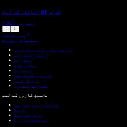
اساتذہ کے لیے AI ٹولز
4 اکتوبر، 2025
سب دیکھیں
ٹیکسٹ ٹو اسپیچ
آئی فون اور آئی پیڈ ایپس
اینڈرائیڈ ایپ
میک ایپ
ونڈوز ایپ
ویب ایپ
کروم ایکسٹینشن
ایج ایڈ آن
ڈاؤن لوڈ کریں
تخلیق کاروں کے لیے
اے آئی وائس جنریٹر
ڈبنگ
وائس کلوننگ
اسپیچفائی ورک