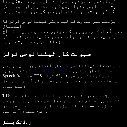
ڈیسلیکسیا، جو کچھ افراد کے لیے پڑھنا مشکل بنا
دیتا ہے۔ ایسی دشواریوں کی بروقت پہچان اور اصلاح
کے لیے بہتر اور مؤثر طریقوں کی ضرورت ہوتی ہے۔
پڑھنے میں مہارت کے لیے دیگر ٹیکنالوجی ٹولز کا
استعمال
یقیناً، اسکاربرو روپ کے دونوں حصے ہی نہیں بلکہ آج
کی جدید ٹیکنالوجی اور دوسرے طریقے بھی خواندگی
بڑھانے میں مدد دیتے ہیں۔
سہولت کار ٹیکنالوجی ٹولز
سہولت کار ٹیکنالوجی کی کئی اقسام ہیں۔ ان میں سب
سے نمایاں مثال ہے
ٹیکسٹ ٹو اسپیچ
ٹیکنالوجی۔
Speechify جیسے TTS ٹولز AI، مشین لرننگ اور حروف
پہچاننے کے ذریعے کسی بھی تحریر کو آواز میں بدل
دیتے ہیں۔
TTS سے پڑھنے میں دقت رکھنے والے افراد آسانی سے
کتابیں، اسباق اور دیگر مواد سن سکتے ہیں۔ اور سب
سے بڑھ کر—ایک ساتھ پڑھنے اور سننے سے سمجھ میں
واضح بہتری آتی ہے۔
ریڈنگ پینز