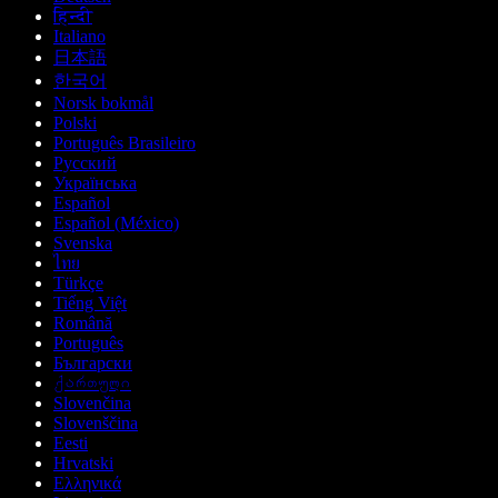
हिन्दी
Italiano
日本語
한국어
Norsk bokmål
Polski
Português Brasileiro
Русский
Українська
Español
Español (México)
Svenska
ไทย
Türkçe
Tiếng Việt
Română
Português
Български
ქართული
Slovenčina
Slovenščina
Eesti
Hrvatski
Ελληνικά