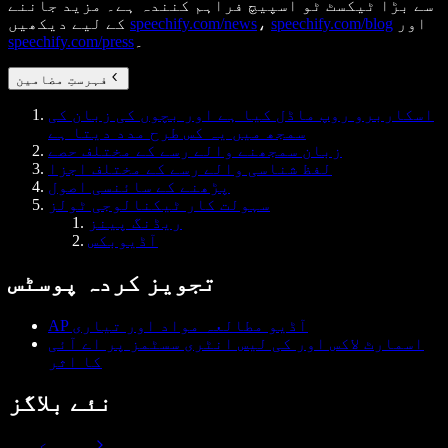
سے بڑا ٹیکسٹ ٹو اسپیچ فراہم کنندہ ہے۔ مزید جاننے
اور
speechify.com/blog
،
speechify.com/news
کے لیے دیکھیں
۔
speechify.com/press
فہرستِ مضامین
اسکاربرو روپ ماڈل کیا ہے اور بچوں کی زبان کی
سمجھ میں یہ کس طرح مدد دیتا ہے
زبان سمجھنے والے رسے کے مختلف حصے
لفظ شناسی والے رسے کے مختلف اجزا
پڑھنے کے سائنسی اصول
سہولت کار ٹیکنالوجی ٹولز
ریڈنگ پینز
آڈیوبکس
تجویز کردہ پوسٹس
AP آڈیو مطالعہ مواد اور تیاری
اسمارٹ لاکس اور کی لیس انٹری سسٹمز پر اے آئی
کا اثر
نئے بلاگز
سب دیکھیں