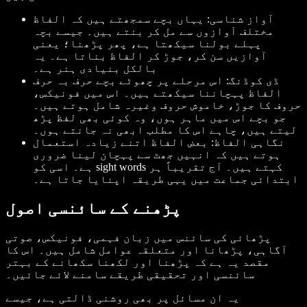
آواز شناسی: یہاں بچے سمجھتے ہیں کہ الفاظ
مختلف آوازوں سے مل کر بنتے ہیں۔ جیسے بچہ
پہلے بولنا سیکھتا ہے، پھر پڑھنا؛ یعنی
آوازیں سن کر، جوڑ کر الفاظ بناتا ہے۔ یہ
بالکل بنیادی ہنر ہے۔
ڈی کوڈنگ: اس مرحلے پر چھوٹے بچے حرف بہ حرف
الفاظ پہچاننا سیکھتے ہیں۔ اس میں فونيکس،
حروف کا جوڑ، خاموش حروف وغیرہ شامل ہوتے ہیں۔
جو بچے اس میں ماہر ہوں، وہ کوئی بھی لفظ پڑھ
لیتے ہیں، چاہے اس کا مطلب ابھی نہ جانتے ہوں۔
نگاہی الفاظ: بعض الفاظ اتنے زیادہ استعمال
ہوتے ہیں کہ انہیں جھٹ سے پہچان لینا ضروری
ہے۔ اسی کو sight words کہتے ہیں۔ آج تقریباً ہر
ابتدائی جماعت میں یہی طریقہ اپنایا جاتا ہے۔
پڑھنے کے سائنسی اصول
پڑھائی کی سائنس میں زبان فہمی، فونيکس، صوتی
آگاہی، پڑھانا اور متعلقہ عوامل شامل ہیں۔ اس کا
مقصد یہ ہے کہ پڑھنا اور لکھنا سکھانے کے بہتر
سائنسی اور تحقیقی طریقے سامنے لائے جائیں۔
یہ ان مسائل پر بھی روشنی ڈالتی ہے، جیسے