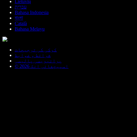
Lietuvių
עברית
Bahasa Indonesia
বাংলা
Català
Bahasa Melayu
کوکی کی ترجیحات
شرائط و ضوابط
پرائیویسی پالیسی
© اسپیچفائی انک 2026