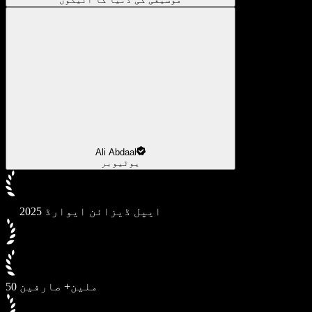
Ali Abdaal
یوٹیوبر
2025 ایپل ڈیزائن ایوارڈ
50 ملین+ صارفین