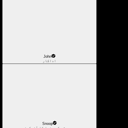
John
اداکار
Snoop
موسیقی کی دنیا کا آئیکون