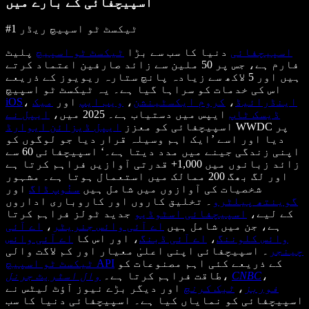
اسپیچفائی کے بارے میں
#1 ٹیکسٹ ٹو اسپیچ ریڈر
اسپیچفائی
دنیا کا سب سے بڑا
ٹیکسٹ ٹو اسپیچ
پلیٹ
فارم ہے، جس پر 50 ملین سے زائد صارفین اعتماد کرتے
ہیں اور 5 لاکھ سے زیادہ پانچ ستارہ ریویوز کے ذریعے
اس کی خدمات کو سراہا گیا ہے۔ یہ ٹیکسٹ ٹو اسپیچ
اینڈرائیڈ
،
کروم ایکسٹینشن
،
ویب ایپ
اور
میک
،
iOS
ڈیسک ٹاپ
ایپس میں دستیاب ہے۔ 2025 میں،
ایپل نے
WWDC پر
اسپیچفائی کو معزز
ایپل ڈیزائن ایوارڈ
دیا اور اسے ’ایک اہم وسیلہ قرار دیا جو لوگوں کو
اپنی زندگی جینے میں مدد دیتا ہے۔‘ اسپیچفائی 60 سے
زائد زبانوں میں 1,000+ قدرتی آوازیں فراہم کرتا ہے
اور لگ بھگ 200 ممالک میں استعمال ہوتا ہے۔ مشہور
شخصیات کی آوازوں میں شامل ہیں
سنُوپ ڈاگ
اور
گوینتھ پیلٹرو
۔ تخلیق کاروں اور کاروباری اداروں
کے لیے،
اسپیچفائی اسٹوڈیو
جدید ٹولز فراہم کرتا
ہے، جن میں شامل ہیں
اے آئی وائس جنریٹر
،
اے آئی
وائس کلوننگ
،
اے آئی ڈبنگ
، اور اس کا
اے آئی وائس
چینجر
۔ اسپیچفائی اپنی اعلیٰ معیار اور کم لاگت والی
کے ذریعے کئی اہم مصنوعات کو
ٹیکسٹ ٹو اسپیچ API
،
CNBC
،
طاقت فراہم کرتا ہے۔
وال اسٹریٹ جرنل
فوربز
،
ٹیک کرنچ
اور دیگر بڑے نیوز آؤٹ لیٹس نے
اسپیچفائی کو نمایاں کیا ہے۔ اسپیچفائی دنیا کا سب