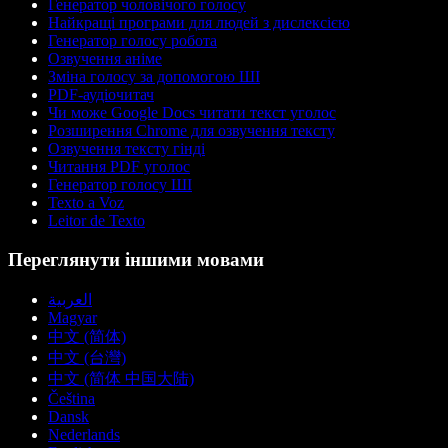
Генератор чоловічого голосу
Найкращі програми для людей з дислексією
Генератор голосу робота
Озвучення аніме
Зміна голосу за допомогою ШІ
PDF-аудіочитач
Чи може Google Docs читати текст уголос
Розширення Chrome для озвучення тексту
Озвучення тексту гінді
Читання PDF уголос
Генератор голосу ШІ
Texto a Voz
Leitor de Texto
Переглянути іншими мовами
العربية
Magyar
中文 (简体)
中文 (台灣)
中文 (简体 中国大陆)
Čeština
Dansk
Nederlands