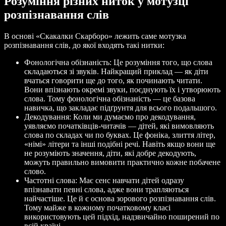
Розуміння різних ниток у мотузці
розпізнавання слів
В основі «Скакалки Скарборо» лежить саме мотузка
розпізнавання слів, до якої входять такі нитки:
Фонологічна обізнаність: Це розуміння того, що слова
складаються зі звуків. Найкращий приклад — як діти
вчаться говорити ще до того, як починають читати.
Вони впізнають окремі звуки, поєднують їх і утворюють
слова. Тому фонологічна обізнаність — це базова
навичка, що закладає підґрунтя для всього подальшого.
Декодування: Коли ми думаємо про декодування,
уявляємо початківців-читачів — дітей, які вимовляють
слова по складах чи по буквах. Це фоніка, злиття літер,
«німі» літери та інші подібні речі. Навіть якщо вони ще
не розуміють значення, діти, які добре декодують,
можуть правильно вимовити практично кожне побачене
слово.
Частотні слова: Має сенс навчати дітей одразу
впізнавати певні слова, адже вони трапляються
найчастіше. Це й є основа зорового розпізнавання слів.
Тому майже в кожному початковому класі
використовують цей підхід, надзвичайно поширений по
всій країні.