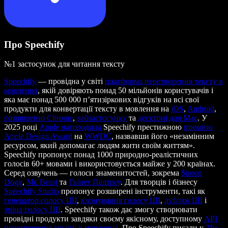
Про Speechify
№1 застосунок для читання тексту
Speechify
— провідна у світі
платформа перетворення тексту в
мовлення
, якій довіряють понад 50 мільйонів користувачів і
яка має понад 500 000 п’ятизіркових відгуків на всі свої
продукти для конвертації тексту в мовлення на
iOS
,
Android
,
розширенні Chrome
,
вебзастосунку
та
десктопі для Mac
. У
2025 році
Apple нагородила
Speechify престижною
премією
Apple Design Award
на
WWDC
, назвавши його «незамінним
ресурсом, який допомагає людям жити своїм життям».
Speechify пропонує понад 1000 природно-реалістичних
голосів 60+ мовами і використовується майже у 200 країнах.
Серед озвучень — голоси знаменитостей, зокрема
Snoop
Dogg
,
Mr. Beast
та
Гвінет Пелтроу
. Для творців і бізнесу
Speechify Studio
пропонує розширені інструменти, такі як
генератор голосу ШІ
,
клонування голосу ШІ
,
дубляж ШІ
і
зміна голосу ШІ
. Speechify також дає змогу створювати
провідні продукти завдяки своєму якісному, доступному
API
перетворення тексту в мовлення
. Про Speechify писали у
The