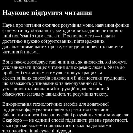
Наукове підґрунтя читання
Наука про читання охоплює розуміння мови, навчання фоніки,
фонематичну обізнаність, методики викладання читання та
інші пов’язані з цим аспекти. Її основна мета — надати
достатньо науково обґрунтованих, підтверджених
дослідженнями даних про те, як люди опановують навички
читання й письма.
Вона також досліджує такі чинники, як дислексія, які можуть
ускладнювати процес читання для окремих людей. Увага до
проблем із читанням стимулює пошук кращих та
ефективніших способів виявлення й діагностики труднощів,
що заважають упізнаванню та декодуванню слів,
ускладнюють виконання інструкцій щодо читання й
обмежують загальну швидкість та розуміння тексту.
Використання технологічних засобів для додаткової
підтримки формування навичок грамотного читання
Звісно, нитки розпізнавання слів і розуміння мови за моделлю
Скарборо — не єдиний спосіб підвищити рівень грамотності.
Сьогодні ми можемо покладатися також на допоміжні
технології та інші сучасні підходи.