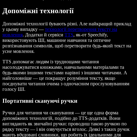
Допоміжні технології
Допоміжні технології бувають різні. Але найкращий приклад
у цьому випадку —
технології перетворення тексту на
мовлення
. Додатки й сервіси
TTS
, як-от Speechify,
використовують ШІ, машинне навчання та оптичне
розпізнавання символів, щоб перетворити будь-який текст на
усне мовлення.
TTS допомагає людям із труднощами читання
насолоджуватися книжками, навчальними матеріалами та
будь-якими іншими текстами нарівні з іншими читачами. А
найголовніше — це покращує розуміння тексту, якщо
поєднувати читання очима з одночасним прослуховуванням
голосу ШІ.
Портативні скануючі ручки
Ручки для читання чи сканування — це ще одна форма
допоміжних технологій, подібно до TTS-додатків. Вони
виглядають як звичайні ручки: проводиш такою ручкою по
рядку тексту — і він озвучується вголос. Деякі з таких ручок
мають вбудовані словники, що робить їх ідеальними для