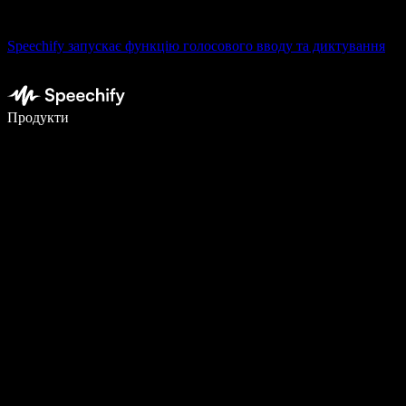
Speechify запускає функцію голосового вводу та диктування
Пишіть у 5 разів швидше за допомогою голосового введення
Продукти
Дізнатися більше