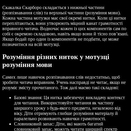
Скакалка Скарборо складається з нижньої частини
(розпізнавання слів) та верхньої частини (розуміння мови).
Кожна частина мотузки має свої окремі нитки. Коли ці нитки
переплітаються, вони утворюють міцний канат грамотності
вправного читача. Водночас кожен із цих компонентів сам по
собі є окремою складовою, навіть якщо вони й тісно пов’язані.
Якщо бодай про один із компонентів не подбати, це може
позначитися на всій мотузці.
Розуміння різних ниток у мотузці
розуміння мови
Самих лише навичок розпізнавання слів недостатньо, щоб
зробити читача вправним. Учень насправді не читає, якщо не
розуміє змісту прочитаного. Тож далі маємо такі складові:
Базові знання: Ця нитка забезпечує викладачу контекст
для читання. Використовуйте читання як частину
ширшого уроку з будь-якого предмета, незалежно від
віку. Діти отримують глибше розуміння матеріалу й
паралельно розвивають навички грамотності.
Словниковий запас: Діти, які мають багатий
словниковий запас, можуть читати ширший спектр