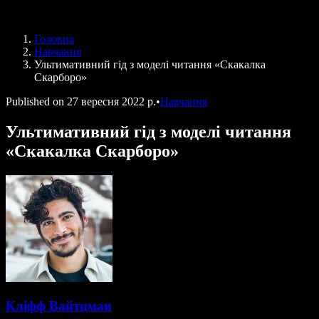
Speechify для програми Access to Work
Speechify для DSA
Голосові агенти SIMBA
Головна
Speechify для розробників
Навчання
Ультимативний гід з моделі читання «Скакалка
Скарборо»
Published on
27 вересня 2022 р.
•
Навчання
Ультимативний гід з моделі читання
«Скакалка Скарборо»
Кліфф Вайтцман