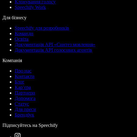
Клонування голосу
Speechify Work
Для бізнесу
Speechify для розробників
Команди
Освіта
Документація API «Синтез мовлення»
Документація API голосових агентів
Компанія
Про нас
Контакти
Блог
Кар’єра
Партнери
Допомога
Статус
Для преси
Брендбук
Підписуйтесь на Speechify