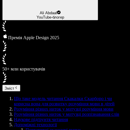
Ali Abdaal
YouTube-блогер
Премія Apple Design 2025
50+ млн користувачів
Зміст
Що таке модель читання Скакалки Скарборо і чи
корисна вона для розвитку розуміння мови в дітей
Розуміння різних ниток у мотузці розуміння мови
Розуміння різних ниток у мотузці розпізнавання слів
Наукове підґрунтя читання
Допоміжні технології
Портативні скануючі ручки