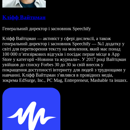
Кліфф Вайтцман
Генеральний директор і засновник Speechify
Кліфф Вайтцман — активіст у сфері дислексії, а також
генеральний директор і засновник Speechify — №1 додатку у
світі для перетворення тексту на мовлення, який має понад
100 000 п’ятизіркових відгуків і посідає перше місце в App
Store у категорії «Новини та журнали». У 2017 році Вайтцман
увійшов до списку Forbes 30 до 30 за свій внесок у
покращення доступності інтернету для людей з труднощами у
навчанні. Кліфф Вайтцман з’являвся в провідних медіа,
зокрема EdSurge, Inc., PC Mag, Entrepreneur, Mashable та інших.