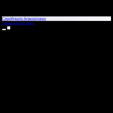
Спробувати безкоштовно
Завантажити зараз
Продукти
Текст у мовлення
Додатки для iPhone та iPad
Додаток для Android
Розширення для Chrome
Розширення для Edge
Вебдодаток
Додаток для Mac