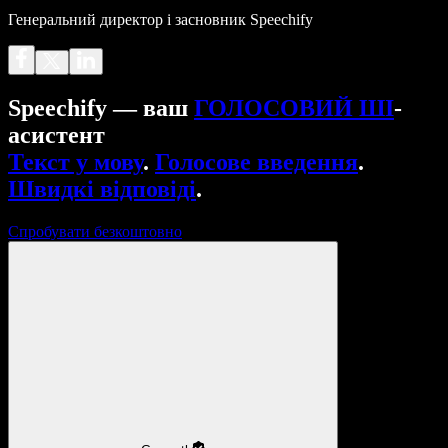
Генеральний директор і засновник Speechify
Speechify — ваш
ГОЛОСОВИЙ ШІ
-
асистент
Текст у мову
.
Голосове введення
.
Швидкі відповіді
.
Спробувати безкоштовно