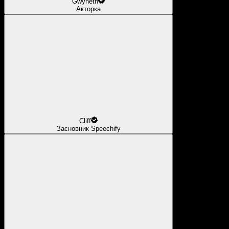
Gwyneth
Акторка
Cliff
Засновник Speechify