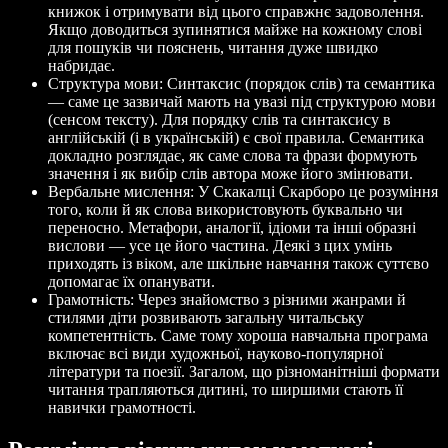
книжок і отримувати від цього справжнє задоволення.
Якщо доводиться зупинятися майже на кожному слові
для пошуків чи пояснень, читання дуже швидко
набридає.
Структура мови: Синтаксис (порядок слів) та семантика
— саме це зазвичай мають на увазі під структурою мови
(сенсом тексту). Для порядку слів та синтаксису в
англійській (і в українській) є свої правила. Семантика
докладно розглядає, як саме слова та фрази формують
значення і як вибір слів автора може його змінювати.
Вербальне мислення: У Скакалці Скарборо це розуміння
того, коли й як слова використовують буквально чи
переносно. Метафори, аналогії, ідіоми та інші образні
вислови — усе це його частина. Деякі з цих умінь
приходять із віком, але шкільне навчання також суттєво
допомагає їх опанувати.
Грамотність: Через знайомство з різними жанрами й
стилями діти розвивають загальну читальську
компетентність. Саме тому хороша навчальна програма
включає всі види художньої, науково-популярної
літератури та поезії. Загалом, що різноманітніші формати
читання трапляються дитині, то ширшими стають її
навички грамотності.