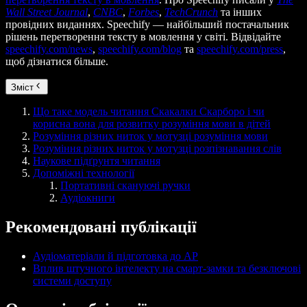
Wall Street Journal
,
CNBC
,
Forbes
,
TechCrunch
та інших
провідних виданнях. Speechify — найбільший постачальник
рішень перетворення тексту в мовлення у світі. Відвідайте
speechify.com/news
,
speechify.com/blog
та
speechify.com/press
,
щоб дізнатися більше.
Зміст
Що таке модель читання Скакалки Скарборо і чи
корисна вона для розвитку розуміння мови в дітей
Розуміння різних ниток у мотузці розуміння мови
Розуміння різних ниток у мотузці розпізнавання слів
Наукове підґрунтя читання
Допоміжні технології
Портативні скануючі ручки
Аудіокниги
Рекомендовані публікації
Аудіоматеріали й підготовка до AP
Вплив штучного інтелекту на смарт-замки та безключові
системи доступу