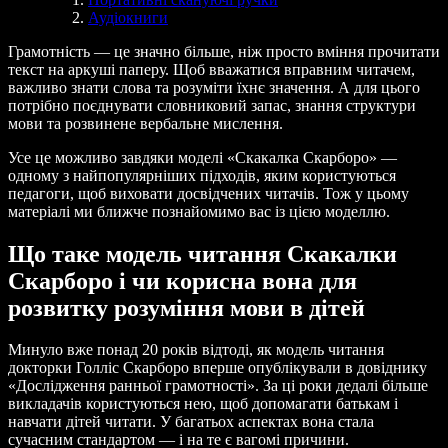
Аудіокниги
Грамотність — це значно більше, ніж просто вміння прочитати
текст на аркуші паперу. Щоб вважатися вправним читачем,
важливо знати слова та розуміти їхнє значення. А для цього
потрібно поєднувати словниковий запас, знання структури
мови та розвинене вербальне мислення.
Усе це можливо завдяки моделі «Скакалка Скарборо» —
одному з найпопулярніших підходів, яким користуються
педагоги, щоб виховати досвідчених читачів. Тож у цьому
матеріалі ми ближче познайомимо вас із цією моделлю.
Що таке модель читання Скакалки
Скарборо і чи корисна вона для
розвитку розуміння мови в дітей
Минуло вже понад 20 років відтоді, як модель читання
докторки Голліс Скарборо вперше опублікували в довіднику
«Дослідження ранньої грамотності». За ці роки дедалі більше
викладачів користуються нею, щоб допомагати батькам і
навчати дітей читати. У багатьох аспектах вона стала
сучасним стандартом — і на те є вагомі причини.