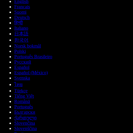
English
Français
Suomi
Deutsch
हिन्दी
Italiano
日本語
한국어
Norsk bokmål
Polski
Português Brasileiro
Русский
Español
Español (México)
Svenska
ไทย
Türkçe
Tiếng Việt
Română
Português
Български
ქართული
Slovenčina
Slovenščina