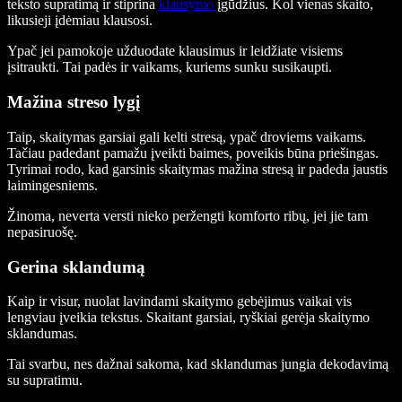
teksto supratimą ir stiprina
klausymo
įgūdžius. Kol vienas skaito,
likusieji įdėmiau klausosi.
Ypač jei pamokoje užduodate klausimus ir leidžiate visiems
įsitraukti. Tai padės ir vaikams, kuriems sunku susikaupti.
Mažina streso lygį
Taip, skaitymas garsiai gali kelti stresą, ypač droviems vaikams.
Tačiau padedant pamažu įveikti baimes, poveikis būna priešingas.
Tyrimai rodo, kad garsinis skaitymas mažina stresą ir padeda jaustis
laimingesniems.
Žinoma, neverta versti nieko peržengti komforto ribų, jei jie tam
nepasiruošę.
Gerina sklandumą
Kaip ir visur, nuolat lavindami skaitymo gebėjimus vaikai vis
lengviau įveikia tekstus. Skaitant garsiai, ryškiai gerėja skaitymo
sklandumas.
Tai svarbu, nes dažnai sakoma, kad sklandumas jungia dekodavimą
su supratimu.