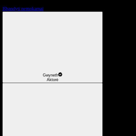
Išbandyti nemokamai
Gwyneth
Aktorė