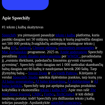
Apie Speechify
#1 teksto į kalbą skaitytuvas
Speechify
yra pirmaujanti pasaulyje
teksto į kalbą
platforma, kuria
pasitiki daugiau nei 50 milijonų vartotojų ir kurią pagrindžia daugiau
nei 500 000 penkių žvaigždučių atsiliepimų skirtingose teksto į
kalbą
iOS
,
Android
,
Chrome plėtinio
,
internetinės programėlės
ir
Mac darbalaukio
programose. 2025 m.
Apple apdovanojo
Speechify
prestižiniu
Apple dizaino apdovanojimu
per
WWDC
, pavadindama
jį „esminiu ištekliumi, padedančiu žmonėms gyventi visavertį
gyvenimą“. Speechify siūlo daugiau nei 1 000 natūraliai skambančių
balsų daugiau nei 60 kalbų ir naudojamas beveik 200 šalių. Tarp
įžymybių balsų –
Snoop Dogg
ir
Gwyneth Paltrow
. Kūrėjams ir
verslui
Speechify Studio
suteikia išplėstinius įrankius, tarp kurių yra
AI balso generatorius
,
AI balso klonavimas
,
AI dubliavimas
ir
AI
balso keitiklis
. Speechify taip pat aprūpina pažangius produktus
kokybišku ir ekonomišku
teksto į kalbą API
. Apie mus rašė
The
Wall Street Journal
,
CNBC
,
Forbes
,
TechCrunch
ir kiti didieji
naujienų portalai, todėl Speechify yra didžiausias teksto į kalbą
teikėjas pasaulyje. Apsilankykite
speechify.com/news
,