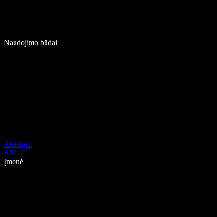
Naudojimo būdai
Atsisiųsti
API
Įmonė