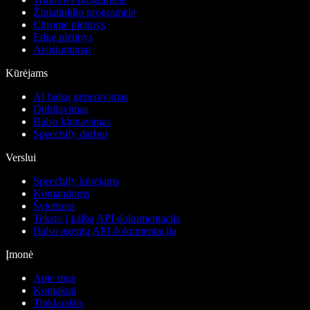
Žiniatinklio programėlė
Chrome plėtinys
Edge plėtinys
Atsisiuntimai
Kūrėjams
AI balsų generavimas
Dubliavimas
Balso klonavimas
Speechify darbui
Verslui
Speechify kūrėjams
Komandoms
Švietimui
Teksto į kalbą API dokumentacija
Balso agentų API dokumentacija
Įmonė
Apie mus
Kontaktai
Tinklaraštis