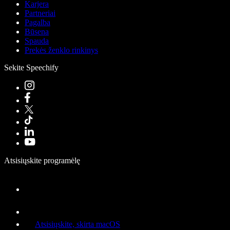
Karjera
Partneriai
Pagalba
Būsena
Spauda
Prekės ženklo rinkinys
Sekite Speechify
Atsisiųskite programėlę
Atsisiųskite, skirta macOS