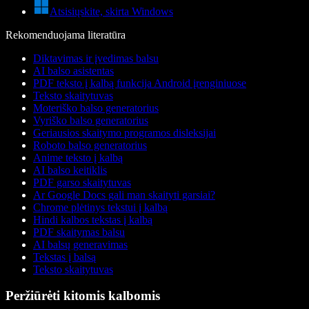
Atsisiųskite, skirta Windows
Rekomenduojama literatūra
Diktavimas ir įvedimas balsu
AI balso asistentas
PDF teksto į kalbą funkcija Android įrenginiuose
Teksto skaitytuvas
Moteriško balso generatorius
Vyriško balso generatorius
Geriausios skaitymo programos disleksijai
Roboto balso generatorius
Anime teksto į kalbą
AI balso keitiklis
PDF garso skaitytuvas
Ar Google Docs gali man skaityti garsiai?
Chrome plėtinys tekstui į kalbą
Hindi kalbos tekstas į kalbą
PDF skaitymas balsu
AI balsų generavimas
Tekstas į balsą
Teksto skaitytuvas
Peržiūrėti kitomis kalbomis