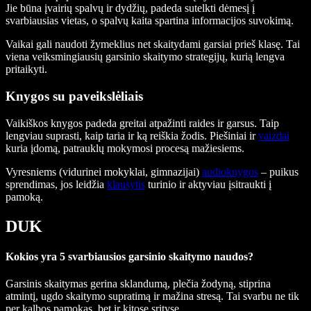
Jie būna įvairių spalvų ir dydžių, padeda sutelkti dėmesį į
svarbiausias vietas, o spalvų kaita spartina informacijos suvokimą.
Vaikai gali naudoti žymeklius net skaitydami garsiai prieš klasę. Tai
viena veiksmingiausių garsinio skaitymo strategijų, kurią lengva
pritaikyti.
Knygos su paveikslėliais
Vaikiškos knygos padeda greitai atpažinti raides ir garsus. Taip
lengviau suprasti, kaip taria ir ką reiškia žodis. Piešiniai ir
vaizdai
kuria įdomą, patrauklų mokymosi procesą mažiesiems.
Vyresniems (vidurinei mokyklai, gimnazijai)
audioknygos
– puikus
sprendimas, jos leidžia
klausytis
turinio ir aktyviau įsitraukti į
pamoką.
DUK
Kokios yra 5 svarbiausios garsinio skaitymo naudos?
Garsinis skaitymas gerina sklandumą, plečia žodyną, stiprina
atmintį, ugdo skaitymo supratimą ir mažina stresą. Tai svarbu ne tik
per kalbos pamokas, bet ir kitose srityse.