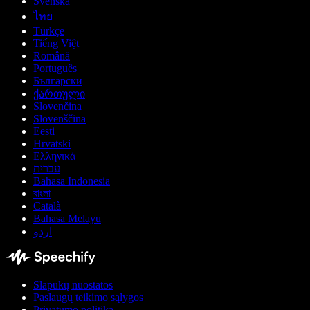
Svenska
ไทย
Türkçe
Tiếng Việt
Română
Português
Български
ქართული
Slovenčina
Slovenščina
Eesti
Hrvatski
Ελληνικά
עברית
Bahasa Indonesia
বাংলা
Català
Bahasa Melayu
اردو
Slapukų nuostatos
Paslaugų teikimo sąlygos
Privatumo politika