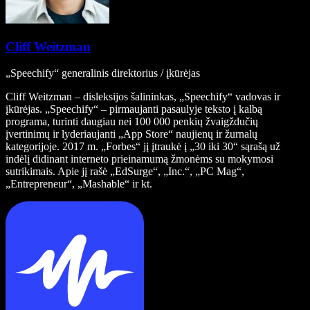
Cliff Weitzman
„Speechify“ generalinis direktorius / įkūrėjas
Cliff Weitzman – disleksijos šalininkas, „Speechify“ vadovas ir
įkūrėjas. „Speechify“ – pirmaujanti pasaulyje teksto į kalbą
programa, turinti daugiau nei 100 000 penkių žvaigždučių
įvertinimų ir lyderiaujanti „App Store“ naujienų ir žurnalų
kategorijoje. 2017 m. „Forbes“ jį įtraukė į „30 iki 30“ sąrašą už
indėlį didinant interneto prieinamumą žmonėms su mokymosi
sutrikimais. Apie jį rašė „EdSurge“, „Inc.“, „PC Mag“,
„Entrepreneur“, „Mashable“ ir kt.