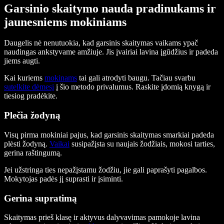
Garsinio skaitymo nauda pradinukams ir
jaunesniems mokiniams
Daugelis nė nenutuokia, kad garsinis skaitymas vaikams ypač
naudingas ankstyvame amžiuje. Jis įvairiai lavina įgūdžius ir padeda
jiems augti.
Kai kuriems
mokinams
tai gali atrodyti baugu. Tačiau svarbu
sutelkite dėmesį
į šio metodo privalumus. Raskite įdomią knygą ir
tiesiog pradėkite.
Plečia žodyną
Visų pirma mokiniai pajus, kad garsinis skaitymas smarkiai padeda
plėsti žodyną.
Vaikai
susipažįsta su naujais žodžiais, mokosi tarties,
gerina raštingumą.
Jei užstringa ties nepažįstamu žodžiu, jie gali paprašyti pagalbos.
Mokytojas padės jį suprasti ir įsiminti.
Gerina supratimą
Skaitymas prieš klasę ir aktyvus dalyvavimas pamokoje lavina