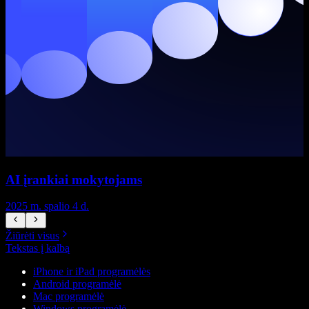
AI įrankiai mokytojams
2025 m. spalio 4 d.
2
Žiūrėti visus
Tekstas į kalbą
iPhone ir iPad programėlės
Android programėlė
Mac programėlė
Windows programėlė