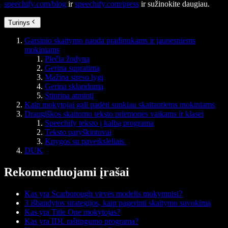
speechify.com/blog
ir
speechify.com/press
ir sužinokite daugiau.
Turinys
Garsinio skaitymo nauda pradinukams ir jaunesniems
mokiniams
Plečia žodyną
Gerina supratimą
Mažina streso lygį
Gerina sklandumą
Stiprina atmintį
Kaip mokytojai gali padėti sunkiau skaitantiems mokiniams
Draugiškos skaitomo teksto priemonės vaikams ir klasei
Speechify teksto į kalbą programa
Teksto paryškintuvai
Knygos su paveikslėliais
DUK
Rekomenduojami įrašai
Kas yra Scarborough virvės modelis mokymuisi?
3 išbandytos strategijos, kaip pagerinti skaitymo suvokimą
Kas yra Title One mokytojas?
Kas yra IDL raštingumo programa?