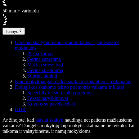
50 mln.+ vartotojų
Turinys
Garsinio skaitymo nauda pradinukams ir jaunesniems
mokiniams
Plečia žodyną
Gerina supratimą
Mažina streso lygį
Gerina sklandumą
Stiprina atmintį
Kaip mokytojai gali padėti sunkiau skaitantiems mokiniams
Draugiškos skaitomo teksto priemonės vaikams ir klasei
Speechify teksto į kalbą programa
Teksto paryškintuvai
Knygos su paveikslėliais
DUK
Ar žinojote, kad
garsiai skaityti
naudinga net patiems mažiausiems
vaikams? Daugelis mokytojų taip mokytis skatina ne be reikalo. Tai
taikoma ir valstybinėms, ir namų mokykloms.