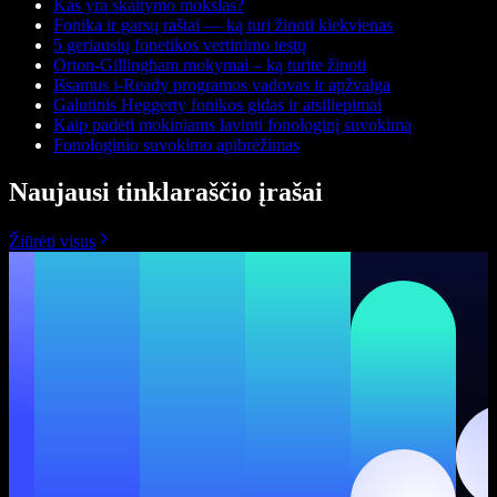
Kas yra skaitymo mokslas?
Fonika ir garsų raštai — ką turi žinoti kiekvienas
5 geriausių fonetikos vertinimo testų
Orton-Gillingham mokymai – ką turite žinoti
Išsamus i-Ready programos vadovas ir apžvalga
Galutinis Heggerty fonikos gidas ir atsiliepimai
Kaip padėti mokiniams lavinti fonologinį suvokimą
Fonologinio suvokimo apibrėžimas
Naujausi tinklaraščio įrašai
Žiūrėti visus