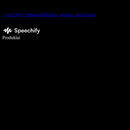
„Speechify“ pristato diktofoną su balso atpažinimu
Rašykite 5× greičiau naudodami diktavimą balsu
Produktai
Sužinokite daugiau