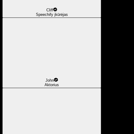
Cliff
Speechify įkūrėjas
John
Aktorius