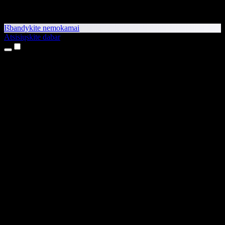
Išbandykite nemokamai
Atsisiųskite dabar
Produktai
Teksto skaitymas balsu
iPhone ir iPad programėlės
Android programėlė
Chrome plėtinys
Edge plėtinys
Interneto programėlė
Mac programėlė
Windows programėlė