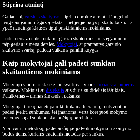
Stiprina atmintį
Galiausiai,
garsinis skaitymas
stiprina darbinę atmintį. Daugeliui
lengviau įsiminti išgirstą tekstą – net jei jie patys jį skaito balsu. Tai
ypač naudinga klausos tipui priskiriamiems mokiniams.
Todėl nemaža dalis mokinių garsiai skaito ruošiantis egzaminui –
taip geriau įsimena detales.
Mokytojai
, suprantantys garsinio
skaitymo svarbą, padeda vaikams pamilti knygas.
Kaip mokytojai gali padėti sunkiau
skaitantiems mokiniams
Mokytojo vaidmuo klasėje itin svarbus – ypač
sunkiai skaitantiems
vaikams. Mokiniai su
disleksija
susiduria su dideliais iššūkiais.
Palaikymas – pirmas žingsnis į pažangą.
Mokytojai turėtų padėti parinkti tinkamą literatūrą, motyvuoti ir
padėti įveikti sunkumus. Jei įmanoma, verta koreguoti mokymo
metodus pagal sunkiau skaitančiųjų poreikius.
Yra įvairių metodikų, padedančių pergalvoti mokymo ir skaitymo
būdus tiems, kuriems tradicinis metodas per sunkus.