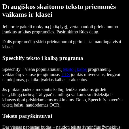
Draugiškos skaitomo teksto priemonės
vaikams ir klasei
Jei norite pakelti mokymą į kitą lygį, verta naudoti prieinamumo
įrankius ar kitas programėles. Pasirinkimo išties daug.
Dalis programėlių skirta prieinamumui gerinti – tai naudinga visai
klasei.
Speechify teksto į kalbą programa
Speechify – viena populiariausių
teksto į kalbą
programėlių,
veikiančių visuose įrenginiuose.
TTS
įrankis universalus, lengvai
naudojamas, palaiko įvairias kalbas ir akcentus.
Jis puikiai padeda mokantis kalbų, leidžia vaikams girdėti
taisyklingą tarimą. Tai ypač naudinga vaikams su disleksija ir
klausos tipui priskiriamiems mokiniams. Be to, Speechify paverčia
tekstą balsu, naudodamas OCR.
Teksto paryškintuvai
Dar vienas paprastas būdas – naudoti tekstą žyminčius žymeklius.