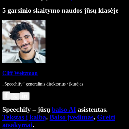
5 garsinio skaitymo naudos jūsų klasėje
Cliff Weitzman
„Speechify“ generalinis direktorius / įkūrėjas
Speechify – jūsų
balso AI
asistentas.
Tekstas į kalbą
.
Balso įvedimas
.
Greiti
atsakymai
.