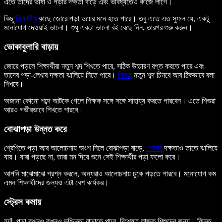
এতে তাদের ভাষা ও পড়ার দক্ষতা বাড়ে এবং ভবিষ্যতেও কাজে লাগে।
কিছু
শিক্ষার্থীর
কাছে জোরে পড়া ভয়ের মনে হতে পারে। তবু এতে এত সুফল যে, একটু
মনোযোগ দেওয়াই ভালো। শুধু একটা ভালো বই বেছে নিন, তারপর শুরু করুন।
ভোকাবুলারি বাড়ায়
জোরে পড়লে শিক্ষার্থীরা নতুন শব্দ শিখতে পারে, সঠিক উচ্চারণ রপ্ত করতে পারে এবং
তাদের পড়া-লেখার দক্ষতা ঝালিয়ে নিতে পারে।
শিশুরা
নতুন শব্দ চিনবে আর ঠিকভাবে বলা
শিখবে।
অজানা কোনো শব্দে আটকে গেলে শিক্ষক সঙ্গে সঙ্গে সাহায্য করতে পারবেন। এতে শিশুরা
আরও গভীরভাবে শিখতে পারবে।
বোঝাপড়া উন্নত করে
শ্রেণিতে পড়া আর আলোচনায় অংশ নিলে বোঝাপড়া বাড়ে,
শোনার
দক্ষতাও তাতে ঝালিয়ে
যায়। যারা পড়ছে না, তারা মন দিয়ে শুনে সেই শিক্ষার্থীর পড়া ফলো করে।
আপনি মাঝেমাঝে প্রশ্ন করলে, অন্যরাও আলোচনায় ঢুকে পড়তে পারবে। মনোযোগ কম
এমন শিক্ষার্থীদের জন্যও এটা বেশ কার্যকর।
স্ট্রেস কমায়
হ্যাঁ, পড়া কখনও কখনও দুশ্চিন্তা বাড়াতে পারে, বিশেষত লাজুক শিশুদের জন্য। কিন্তু