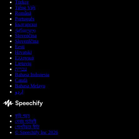
Türkçe
Tiếng Việt
Română
Português
Български
ქართული
Slovenčina
Slovenščina
Eesti
Hrvatski
Ελληνικά
Lietuvių
עברית
Bahasa Indonesia
Català
Bahasa Melayu
اردو
কুকি পছন্দ
সেবার শর্তাবলী
গোপনীয়তা নীতি
© Speechify Inc 2026