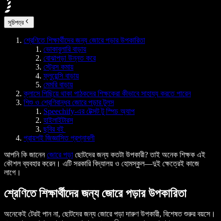
সূচিপত্র
শ্রেণিতে শিক্ষার্থীদের জন্য জোরে পড়ার উপকারিতা
ভোকাবুলারি বাড়ায়
বোঝাপড়া উন্নত করে
স্ট্রেস কমায়
ফ্লুয়েন্সি বাড়ায়
মেমরি বাড়ায়
ক্লাসে পিছিয়ে থাকা পাঠকদের শিক্ষকেরা কীভাবে সাহায্য করতে পারেন
শিশু ও শ্রেণিবান্ধব জোরে পড়ার টুলস
Speechify-এর টেক্সট টু স্পিচ অ্যাপ
হাইলাইটারস
ছবির বই
প্রায়শই জিজ্ঞাসিত প্রশ্নাবলী
আপনি কি জানেন
জোরে পড়া
ছোটদের জন্য কতটা উপকারী? তাই অনেক শিক্ষক এই
কৌশল ব্যবহার করেন। এটি সরকারি বিদ্যালয় ও হোমস্কুল—দুই ক্ষেত্রেই কাজে
লাগে।
শ্রেণিতে শিক্ষার্থীদের জন্য জোরে পড়ার উপকারিতা
অনেকেই টেরই পান না, ছোটদের জন্য জোরে পড়া দারুণ উপকারী, বিশেষত শুরুর বয়সে।