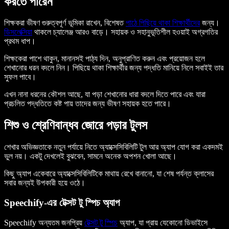
করতে পারেন
শিক্ষকরা ভীষণ গুরুত্বপূর্ণ ভূমিকা রাখেন, বিশেষত
পাঠে পিছিয়ে থাকা শিক্ষার্থীদের
জন্য।
ডিসলেক্সিয়া
থাকলে চ্যালেঞ্জ আরও বাড়ে। সহায়ক ও সহানুভূতিশীল হওয়াই অগ্রগতির
প্রথম ধাপ।
শিক্ষকেরা পাশে থাকুন, মানানসই পাঠ্য দিন, অনুপ্রাণিত করুন এবং প্রয়োজন হলে
শেখানোর ধরন বদলে নিন। পিছিয়ে থাকা শিক্ষার্থীর জন্য পদ্ধতি মানিয়ে নিলে সবাইই তার
সুফল পাবে।
এখন নানা ধরনের কৌশল আছে, যা পড়া শেখানোর ধারা বদলে দিতে পারে এবং যারা
প্রচলিত পদ্ধতিতে কষ্ট পায় তাদের জন্য ভীষণ সহায়ক হতে পারে।
শিশু ও শ্রেণিবান্ধব জোরে পড়ার টুলস
শেখার অভিজ্ঞতাকে নতুন পর্যায়ে নিতে অ্যাক্সেসিবিলিটি টুল আর অ্যাপ যোগ করা একদমই
ভুল নয়। একটু দেখলেই বুঝবেন, সামনে অনেক অপশন খোলা আছে।
কিছু অ্যাপ একেবারে অ্যাক্সেসিবিলিটিকে মাথায় রেখে বানানো, যা শেষ পর্যন্ত ক্লাসের
সবার জন্যই উপকারী হয়ে ওঠে।
Speechify-এর টেক্সট টু স্পিচ অ্যাপ
Speechify অন্যতম জনপ্রিয়
টেক্সট টু স্পিচ
অ্যাপ, যা প্রায় যেকোনো ডিভাইসে