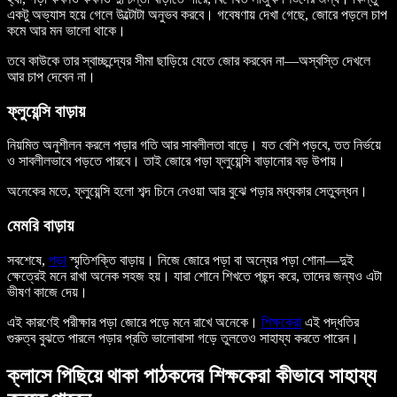
একটু অভ্যাস হয়ে গেলে উল্টোটা অনুভব করবে। গবেষণায় দেখা গেছে, জোরে পড়লে চাপ
কমে আর মন ভালো থাকে।
তবে কাউকে তার স্বাচ্ছন্দ্যের সীমা ছাড়িয়ে যেতে জোর করবেন না—অস্বস্তি দেখলে
আর চাপ দেবেন না।
ফ্লুয়েন্সি বাড়ায়
নিয়মিত অনুশীলন করলে পড়ার গতি আর সাবলীলতা বাড়ে। যত বেশি পড়বে, তত নির্ভয়ে
ও সাবলীলভাবে পড়তে পারবে। তাই জোরে পড়া ফ্লুয়েন্সি বাড়ানোর বড় উপায়।
অনেকের মতে, ফ্লুয়েন্সি হলো শব্দ চিনে নেওয়া আর বুঝে পড়ার মধ্যকার সেতুবন্ধন।
মেমরি বাড়ায়
সবশেষে,
পড়া
স্মৃতিশক্তি বাড়ায়। নিজে জোরে পড়া বা অন্যের পড়া শোনা—দুই
ক্ষেত্রেই মনে রাখা অনেক সহজ হয়। যারা শোনে শিখতে পছন্দ করে, তাদের জন্যও এটা
ভীষণ কাজে দেয়।
এই কারণেই পরীক্ষার পড়া জোরে পড়ে মনে রাখে অনেকে।
শিক্ষকেরা
এই পদ্ধতির
গুরুত্ব বুঝতে পারলে পড়ার প্রতি ভালোবাসা গড়ে তুলতেও সাহায্য করতে পারেন।
ক্লাসে পিছিয়ে থাকা পাঠকদের শিক্ষকেরা কীভাবে সাহায্য