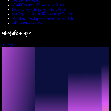
সেরা ৫টি ফনিক্স স্ক্রীনার
অর্টন-গিলিংহ্যাম ট্রেনিং – যা জানতেই হবে
i-Ready প্রোগ্রাম চূড়ান্ত গাইড ও রিভিউ
হেগার্টি শব্দচর্চা গাইড ও রিভিউয়ের সম্পূর্ণ নির্দেশিকা
শিক্ষার্থীদের ধ্বনিতাত্ত্বিক সচেতনতা বাড়ানোর উপায়
ধ্বনিগত সচেতনতাঃ সংজ্ঞা
সাম্প্রতিক ব্লগ
সব দেখুন