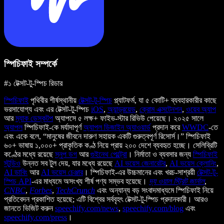
স্পিচিফাই সম্পর্কে
#১ টেক্সট-টু-স্পিচ রিডার
স্পিচিফাই
পৃথিবীর শীর্ষস্থানীয়
টেক্সট-টু-স্পিচ
প্ল্যাটফর্ম, যা ৫ কোটি+ ব্যবহারকারীর কাছে
ভরসাযোগ্য এবং এর টেক্সট-টু-স্পিচ
iOS
,
অ্যান্ড্রয়েড
,
ক্রোম এক্সটেনশন
,
ওয়েব অ্যাপ
আর
ম্যাক ডেস্কটপ
অ্যাপসে ৫ লক্ষ+ ফাইভ-স্টার রিভিউ পেয়েছে। ২০২৫ সালে
অ্যাপল
স্পিচিফাই-কে মর্যাদাপূর্ণ
অ্যাপল ডিজাইন অ্যাওয়ার্ড
প্রদান করে
WWDC
-তে
এবং একে বলে, “মানুষের জীবনে দারুণ সহায়ক একটি গুরুত্বপূর্ণ রিসোর্স।” স্পিচিফাই
৬০+ ভাষায় ১,০০০+ প্রাকৃতিক কণ্ঠ নিয়ে প্রায় ২০০ দেশে ব্যবহৃত হচ্ছে। সেলিব্রিটি
কণ্ঠের মধ্যে রয়েছে
স্নুপ ডগ
আর
গুইনেথ পেল্ট্রো
। নির্মাতা ও ব্যবসার জন্য
স্পিচিফাই
স্টুডিও
উন্নত সব টুল দেয়, যার মধ্যে রয়েছে
AI ভয়েস জেনারেটর
,
AI ভয়েস ক্লোনিং
,
AI ডাবিং
আর
AI ভয়েস চেঞ্জার
। স্পিচিফাই-এর উচ্চমানের এবং খরচ-সাশ্রয়ী
টেক্সট-টু-
স্পিচ API
-এর মাধ্যমে অসংখ্য শীর্ষ পণ্য সম্ভব হয়েছে।
দ্য ওয়াল স্ট্রিট জার্নাল
,
CNBC
,
Forbes
,
TechCrunch
এবং অন্যান্য বড় সংবাদমাধ্যমে স্পিচিফাই নিয়ে
প্রতিবেদন প্রকাশিত হয়েছে; এটি বিশ্বের সর্ববৃহৎ টেক্সট-টু-স্পিচ প্রদানকারী। আরও
জানতে ভিজিট করুন
speechify.com/news
,
speechify.com/blog
এবং
speechify.com/press
।