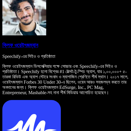
ক্লিফ ওয়েইৎজম্যান
Speechify-এর সিইও ও প্রতিষ্ঠাতা
ক্লিফ ওয়েইৎজম্যান ডিসলেক্সিয়ার পক্ষে সোচ্চার এবং Speechify-এর সিইও ও
প্রতিষ্ঠাতা। Speechify হলো বিশ্বের #1 টেক্সট-টু-স্পিচ অ্যাপ, যার ১,০০,০০০+ ৫-
তারকা রিভিউ এবং অ্যাপ স্টোরে সংবাদ ও ম্যাগাজিন শ্রেণিতে শীর্ষ স্থান। ২০১৭ সালে,
ওয়েইৎজম্যান Forbes 30 Under 30-এ ছিলেন, ওয়েব আরও সহজলভ্য করতে তার
অবদানের জন্য। ক্লিফ ওয়েইৎজম্যান EdSurge, Inc., PC Mag,
Entrepreneur, Mashable-সহ নানা শীর্ষ মিডিয়ায় আলোচিত হয়েছেন।