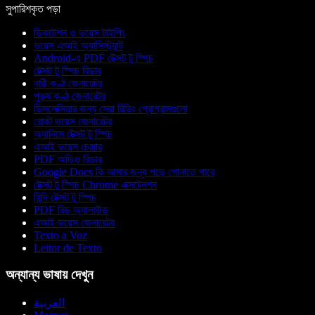
সুপারিশকৃত পড়া
ডিকটেশন ও ভয়েস টাইপিং
ভয়েস এআই অ্যাসিস্ট্যান্ট
Android-এ PDF টেক্সট টু স্পিচ
টেক্সট টু স্পিচ রিডার
নারী কণ্ঠ জেনারেটর
পুরুষ কণ্ঠ জেনারেটর
ডিসলেক্সিয়ার জন্য সেরা রিডিং প্রোগ্রামগুলো
রোবট ভয়েস জেনারেটর
অ্যানিমে টেক্সট টু স্পিচ
এআই ভয়েস চেঞ্জার
PDF অডিও রিডার
Google Docs কি আমার জন্য পড়ে শোনাতে পারে
টেক্সট টু স্পিচ Chrome এক্সটেনশন
হিন্দি টেক্সট টু স্পিচ
PDF রিড অ্যালাউড
এআই ভয়েস জেনারেটর
Texto a Voz
Leitor de Texto
অন্যান্য ভাষায় দেখুন
العربية