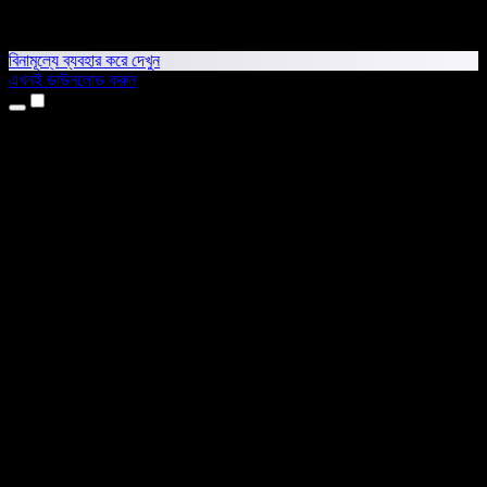
বিনামূল্যে ব্যবহার করে দেখুন
এখনই ডাউনলোড করুন
প্রোডাক্ট
টেক্সট টু স্পিচ
আইফোন ও আইপ্যাড অ্যাপ
অ্যান্ড্রয়েড অ্যাপ
ক্রোম এক্সটেনশন
এজ এক্সটেনশন
ওয়েব অ্যাপ
ম্যাক অ্যাপ
উইন্ডোজ অ্যাপ
এআই ভয়েস জেনারেটর