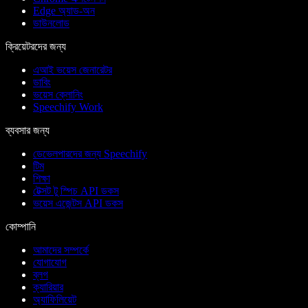
Edge অ্যাড-অন
ডাউনলোড
ক্রিয়েটরদের জন্য
এআই ভয়েস জেনারেটর
ডাবিং
ভয়েস ক্লোনিং
Speechify Work
ব্যবসার জন্য
ডেভেলপারদের জন্য Speechify
টিম
শিক্ষা
টেক্সট টু স্পিচ API ডকস
ভয়েস এজেন্টস API ডকস
কোম্পানি
আমাদের সম্পর্কে
যোগাযোগ
ব্লগ
ক্যারিয়ার
অ্যাফিলিয়েট