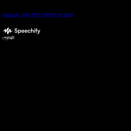
Speechify ভয়েস টাইপিং ডিকটেশন চালু করেছে
ভয়েস টাইপিং দিয়ে ৫ গুণ দ্রুত লিখুন
প্রোডাক্ট
আরও জানুন