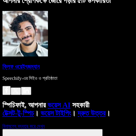
আপনার শ্রেণিকক্ষে জোরে পড়ার ৫টি উপকারিতা
ক্লিফ ওয়েইৎজম্যান
Speechify-এর সিইও ও প্রতিষ্ঠাতা
স্পিচিফাই, আপনার
ভয়েস AI
সহকারী
টেক্সট-টু-স্পিচ
।
ভয়েস টাইপিং
।
দ্রুত উত্তর
।
বিনামূল্যে ব্যবহার করে দেখুন