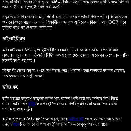
চালানো যায়। সবচেয়ে বড় সুবিধা, এটি একাধারে বহুমুখী, সহজ-ব্যবহারযোগ্য এবং বিভিন্ন
ভাষা ও উচ্চারণে (শুধু ইংরেজি নয়) সমর্থ।
নতুন ভাষা শেখার জন্য দারুণ, শিশুরা কান দিয়ে সঠিক উচ্চারণ শিখতে পারে। ডিসলেক্সিক
ও শুনে শিখতে পছন্দ করে এমন শিক্ষার্থীদের জন্যও এটি বেশ কার্যকর। আর OCR দিয়ে
মুদ্রিত বইও কণ্ঠে বদলে শোনা যায়।
হাইলাইটারস
আরেকটি সহজ উপায় হলো হাইলাইটার ব্যবহার। নানা রঙ আর আকারে পাওয়া যায়
এগুলো। মূল লক্ষ্য—টেক্সটের নির্দিষ্ট অংশে চোখ টেনে নেওয়া, যাতে রঙ দেখে তাড়াতাড়ি
দরকারি তথ্য ধরা যায়।
শিশুরা বই জোরে পড়লেও এটা বেশ কাজে দেয়। জোরে পড়ার অন্যতম কার্যকর কৌশল,
আর ব্যবহার করাও খুব সহজ।
ছবির বই
ছবির বইয়ের কল্যাণে ছাত্ররা অক্ষর-শব্দ, তাদের ধ্বনি আর অর্থ মিলিয়ে শিখে নিতে
পারে। আঁকা আর
ছবির
কারণে ছোটদের জন্য শেখার প্রক্রিয়াটা আরও মজার এবং
প্রাণবন্ত হয়ে ওঠে।
বয়স্ক ছাত্রদের (হাইস্কুল/মিডল স্কুল) জন্য
অডিও বই
ভালো সমাধান; তাতে তারা
কনটেন্ট
শুনে
নিতে পারে এবং আরও ইন্টারঅ্যাকটিভভাবে যুক্ত থাকতে পারে।