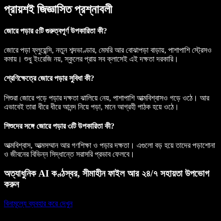
প্রায়শই জিজ্ঞাসিত প্রশ্নাবলী
জোরে পড়ার ৫টি গুরুত্বপূর্ণ উপকারিতা কী?
জোরে পড়া ফ্লুয়েন্সি, নতুন শব্দভাণ্ডার, মেমরি আর বোঝাপড়া বাড়ায়, পাশাপাশি স্ট্রেসও
কমায়। শুধু ইংরেজি নয়, স্কুলের প্রায় সব ক্লাসেই এই দক্ষতা দরকারি।
শ্রেণিক্ষেত্রে জোরে পড়ার সুবিধা কী?
শিশুরা জোরে পড়ে পড়ার দক্ষতা ঝালিয়ে নেয়, পাশাপাশি আত্মবিশ্বাসও গড়ে ওঠে। আর
এভাবেই তারা ধীরে ধীরে আনন্দ নিয়ে পড়া, মানে আগ্রহী পাঠক হয়ে ওঠে।
শিশুদের সঙ্গে জোরে পড়ার ৩টি উপকারিতা কী?
আত্মবিশ্বাস, আত্মসম্মান আর গণশিক্ষা ও পড়ার দক্ষতা। এগুলো বড় হয়ে তাদের পড়াশোনা
ও জীবনের বিভিন্ন সিদ্ধান্তে সরাসরি প্রভাব ফেলবে।
অত্যাধুনিক AI কণ্ঠস্বর, সীমাহীন ফাইল আর ২৪/৭ সহায়তা উপভোগ
করুন
বিনামূল্যে ব্যবহার করে দেখুন