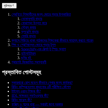
সূচিপত্র
শ্রেণিতে শিক্ষার্থীদের জন্য জোরে পড়ার উপকারিতা
ভোকাবুলারি বাড়ায়
বোঝাপড়া উন্নত করে
স্ট্রেস কমায়
ফ্লুয়েন্সি বাড়ায়
মেমরি বাড়ায়
ক্লাসে পিছিয়ে থাকা পাঠকদের শিক্ষকেরা কীভাবে সাহায্য করতে পারেন
শিশু ও শ্রেণিবান্ধব জোরে পড়ার টুলস
Speechify-এর টেক্সট টু স্পিচ অ্যাপ
হাইলাইটারস
ছবির বই
প্রায়শই জিজ্ঞাসিত প্রশ্নাবলী
প্রস্তাবিত পোস্টসমূহ
স্কারবারো রোপ মডেল কীভাবে শেখার জন্য কার্যকর?
রিডিং কম্প্রিহেনশন বাড়ানোর ৩টি পরীক্ষিত কৌশল
টাইপল ওয়ান শিক্ষক কী?
IDL সাক্ষরতা সফটওয়্যার কী?
রিডিং সায়েন্স কী?
ফনিক্স ও শব্দের ধারা — সবারই জানা দরকার