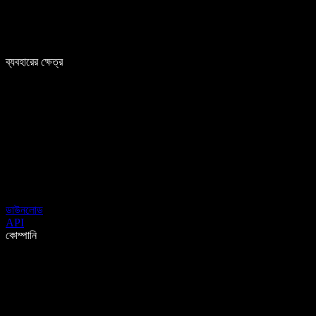
ব্যবহারের ক্ষেত্র
ডাউনলোড
API
কোম্পানি