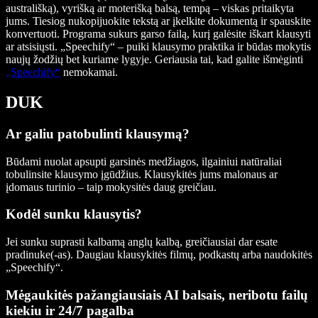
australišką), vyrišką ar moterišką balsą, tempą – viskas pritaikyta
jums. Tiesiog nukopijuokite tekstą ar įkelkite dokumentą ir spauskite
konvertuoti. Programa sukurs garso failą, kurį galėsite iškart klausyti
ar atsisiųsti. „Speechify“ – puiki klausymo praktika ir būdas mokytis
naujų žodžių bet kuriame lygyje. Geriausia tai, kad galite išmėginti
„Speechify“
nemokamai.
DUK
Ar galiu patobulinti klausymą?
Būdami nuolat apsupti garsinės medžiagos, ilgainiui natūraliai
tobulinsite klausymo įgūdžius. Klausykitės jums malonaus ar
įdomaus turinio – taip mokysitės daug greičiau.
Kodėl sunku klausytis?
Jei sunku suprasti kalbamą anglų kalbą, greičiausiai dar esate
pradinuke(-as). Daugiau klausykitės filmų, podkastų arba naudokitės
„Speechify“.
Mėgaukitės pažangiausiais AI balsais, neribotu failų
kiekiu ir 24/7 pagalba