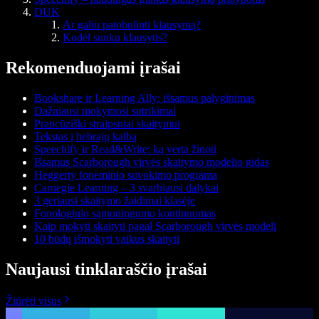
DUK
Ar galiu patobulinti klausymą?
Kodėl sunku klausytis?
Rekomenduojami įrašai
Bookshare ir Learning Ally: išsamus palyginimas
Dažniausi mokymosi sutrikimai
Prancūziški straipsniai skaitymui
Tekstas į hebrajų kalbą
Speechify ir Read&Write: ką verta žinoti
Išsamus Scarborough virvės skaitymo modelio gidas
Heggerty foneminio suvokimo programa
Carnegie Learning – 3 svarbiausi dalykai
3 geriausi skaitymo žaidimai klasėje
Fonologinio sąmoningumo kontinuumas
Kaip mokyti skaityti pagal Scarborough virvės modelį
10 būdų išmokyti vaikus skaityti
Naujausi tinklaraščio įrašai
Žiūrėti visus