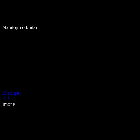
Naudojimo būdai
Atsisiųsti
API
Įmonė