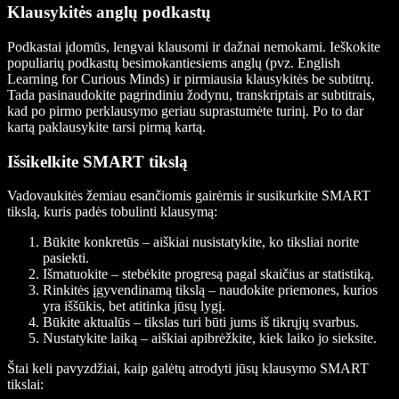
Klausykitės anglų podkastų
Podkastai įdomūs, lengvai klausomi ir dažnai nemokami. Ieškokite
populiarių podkastų besimokantiesiems anglų (pvz.
English
Learning for Curious Minds)
ir pirmiausia klausykitės be subtitrų.
Tada pasinaudokite pagrindiniu žodynu, transkriptais ar subtitrais,
kad po pirmo perklausymo geriau suprastumėte turinį. Po to dar
kartą paklausykite tarsi pirmą kartą.
Išsikelkite SMART tikslą
Vadovaukitės žemiau esančiomis gairėmis ir susikurkite SMART
tikslą, kuris padės tobulinti klausymą:
Būkite konkretūs – aiškiai nusistatykite, ko tiksliai norite
pasiekti.
Išmatuokite – stebėkite progresą pagal skaičius ar statistiką.
Rinkitės įgyvendinamą tikslą – naudokite priemones, kurios
yra iššūkis, bet atitinka jūsų lygį.
Būkite aktualūs – tikslas turi būti jums iš tikrųjų svarbus.
Nustatykite laiką – aiškiai apibrėžkite, kiek laiko jo sieksite.
Štai keli pavyzdžiai, kaip galėtų atrodyti jūsų klausymo SMART
tikslai: