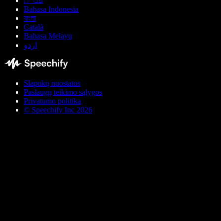
עברית
Bahasa Indonesia
বাংলা
Català
Bahasa Melayu
اردو
Slapukų nuostatos
Paslaugų teikimo sąlygos
Privatumo politika
© Speechify Inc 2026