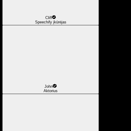
Cliff
Speechify įkūrėjas
John
Aktorius