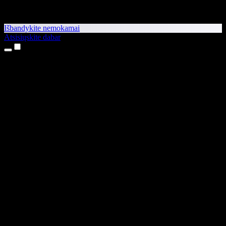
Išbandykite nemokamai
Atsisiųskite dabar
Produktai
Teksto skaitymas balsu
iPhone ir iPad programėlės
Android programėlė
Chrome plėtinys
Edge plėtinys
Interneto programėlė
Mac programėlė
Windows programėlė