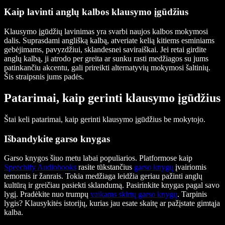
Kaip lavinti anglų kalbos klausymo įgūdžius
Klausymo įgūdžių lavinimas yra svarbi naujos kalbos mokymosi
dalis. Suprasdami anglišką kalbą, atveriate kelią kitiems esminiams
gebėjimams, pavyzdžiui, sklandesnei saviraiškai. Jei retai girdite
anglų kalbą, ji atrodo per greita ar sunku rasti medžiagos su jums
patinkančiu akcentu, gali prireikti alternatyvių mokymosi šaltinių.
Šis straipsnis jums padės.
Patarimai, kaip gerinti klausymo įgūdžius
Štai keli patarimai, kaip gerinti klausymo įgūdžius be mokytojo.
Išbandykite garso knygas
Garso knygos šiuo metu labai populiarios. Platformose kaip
Speechify Audiobooks
rasite tūkstančius
garso knygų
įvairiomis
temomis ir žanrais. Tokia medžiaga leidžia geriau pažinti anglų
kultūrą ir greičiau pasiekti sklandumą. Pasirinkite knygas pagal savo
lygį. Pradėkite nuo trumpų
vaikams skirtų garso knygų
. Tarpinis
lygis? Klausykitės istorijų, kurias jau esate skaitę ar pažįstate gimtąja
kalba.