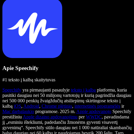
Apie Speechify
#1 teksto į kalbą skaitytuvas
Speechify
yra pirmaujanti pasaulyje
teksto į kalbą
platforma, kuria
pasitiki daugiau nei 50 milijonų vartotojų ir kurią pagrindžia daugiau
nei 500 000 penkių žvaigždučių atsiliepimų skirtingose teksto į
kalbą
iOS
,
Android
,
Chrome plėtinio
,
internetinės programėlės
ir
Mac darbalaukio
programose. 2025 m.
Apple apdovanojo
Speechify
prestižiniu
Apple dizaino apdovanojimu
per
WWDC
, pavadindama
jį „esminiu ištekliumi, padedančiu žmonėms gyventi visavertį
gyvenimą“. Speechify siūlo daugiau nei 1 000 natūraliai skambančių
balsų daugiau nei 60 kalbų ir naudojamas beveik 200 šalių. Tarp