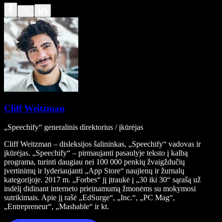
Cliff Weitzman
„Speechify“ generalinis direktorius / įkūrėjas
Cliff Weitzman – disleksijos šalininkas, „Speechify“ vadovas ir
įkūrėjas. „Speechify“ – pirmaujanti pasaulyje teksto į kalbą
programa, turinti daugiau nei 100 000 penkių žvaigždučių
įvertinimų ir lyderiaujanti „App Store“ naujienų ir žurnalų
kategorijoje. 2017 m. „Forbes“ jį įtraukė į „30 iki 30“ sąrašą už
indėlį didinant interneto prieinamumą žmonėms su mokymosi
sutrikimais. Apie jį rašė „EdSurge“, „Inc.“, „PC Mag“,
„Entrepreneur“, „Mashable“ ir kt.