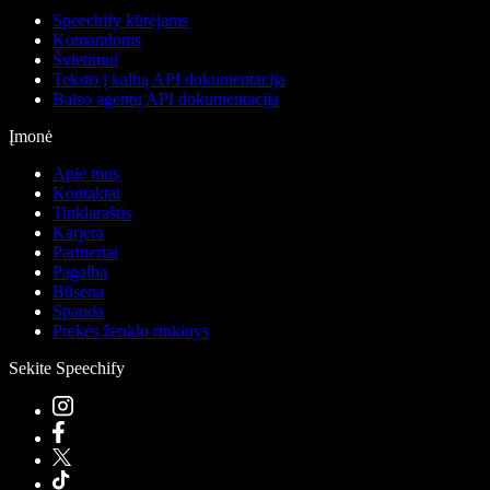
Speechify kūrėjams
Komandoms
Švietimui
Teksto į kalbą API dokumentacija
Balso agentų API dokumentacija
Įmonė
Apie mus
Kontaktai
Tinklaraštis
Karjera
Partneriai
Pagalba
Būsena
Spauda
Prekės ženklo rinkinys
Sekite Speechify