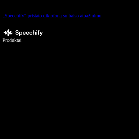
„Speechify“ pristato diktofoną su balso atpažinimu
Rašykite 5× greičiau naudodami diktavimą balsu
Produktai
Sužinokite daugiau