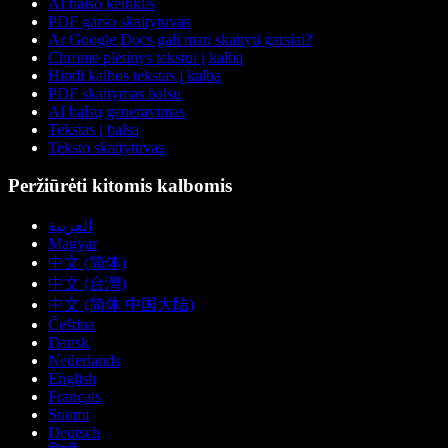
AI balso keitiklis
PDF garso skaitytuvas
Ar Google Docs gali man skaityti garsiai?
Chrome plėtinys tekstui į kalbą
Hindi kalbos tekstas į kalbą
PDF skaitymas balsu
AI balsų generavimas
Tekstas į balsą
Teksto skaitytuvas
Peržiūrėti kitomis kalbomis
العربية
Magyar
中文 (简体)
中文 (台灣)
中文 (简体 中国大陆)
Čeština
Dansk
Nederlands
English
Français
Suomi
Deutsch