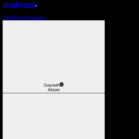
atsakymai
.
Išbandyti nemokamai
Gwyneth
Aktorė