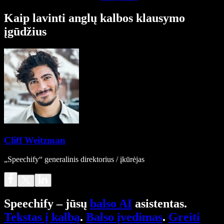
Kaip lavinti anglų kalbos klausymo
įgūdžius
Cliff Weitzman
„Speechify“ generalinis direktorius / įkūrėjas
Speechify – jūsų
balso AI
asistentas.
Tekstas į kalbą
.
Balso įvedimas
.
Greiti