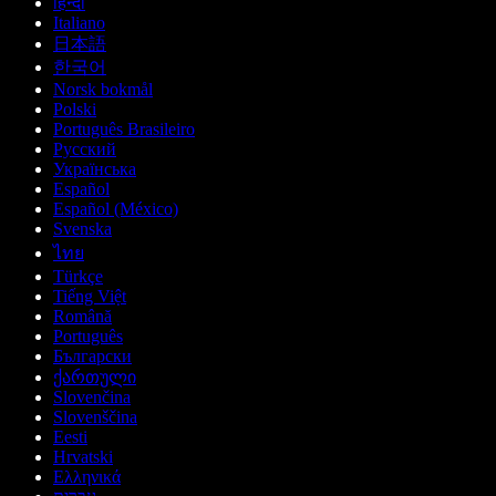
हिन्दी
Italiano
日本語
한국어
Norsk bokmål
Polski
Português Brasileiro
Русский
Українська
Español
Español (México)
Svenska
ไทย
Türkçe
Tiếng Việt
Română
Português
Български
ქართული
Slovenčina
Slovenščina
Eesti
Hrvatski
Ελληνικά