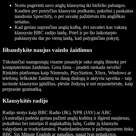
Noriu pagerinti savo anglų klausymą iki birželio pabaigos.
Kasdien per pusryčius klausysiu podkasto, pakeliui į paskaitas
naudosiu Speechify, o per savaitę pažiūrėsiu tris angliškus
serialus.
Kad geriau suprasčiau anglų kalbą, dvi savaites kas vakarą
klausysiu BBC radijo laidų. Prieš ir po šio laikotarpio
paklausysiu dar po vieną laidą, kad palyginčiau pokytį.
Išbandykite naujus vaizdo žaidimus
Tūkstančiai suaugusiųjų visame pasaulyje sako anglų išmokę per
kompiuterinius žaidimus. Gera žinia – pradėti niekada nevėlu!
Rinkitės platformas kaip Nintendo, PlayStation, Xbox, Windows ar
telefoną. Ieškokite žaidimų su daug dialogų ir aktyvia sąveika – taip
lavinsite klausymo įgūdžius, plėsite žodyną ir net nepastebėsite, kaip
perprasite gramatiką.
Klausykitės radijo
Radijo stotys kaip BBC Radio (JK), NPR (JAV) ar ABC
(Australija) padeda geriau pažinti anglų kultūrą ir išgirsti naujienas,
pokalbius bei istorijas iš anglakalbių šalių. Galite jų klausytis
valgydami ar tvarkydamiesi. Pradedantiesiems ir pažengusiems tinka
BBC Six Minute English
ar panašios, pagal lygį pritaikytos,