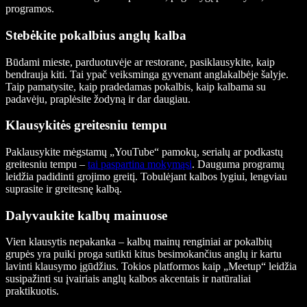
programos.
Stebėkite pokalbius anglų kalba
Būdami mieste, parduotuvėje ar restorane, pasiklausykite, kaip
bendrauja kiti. Tai ypač veiksminga gyvenant anglakalbėje šalyje.
Taip pamatysite, kaip pradedamas pokalbis, kaip kalbama su
padavėju, praplėsite žodyną ir dar daugiau.
Klausykitės greitesniu tempu
Paklausykite mėgstamų „YouTube“ pamokų, serialų ar podkastų
greitesniu tempu –
tai paspartina mokymąsi
. Dauguma programų
leidžia padidinti grojimo greitį. Tobulėjant kalbos lygiui, lengviau
suprasite ir greitesnę kalbą.
Dalyvaukite kalbų mainuose
Vien klausytis nepakanka – kalbų mainų renginiai ar pokalbių
grupės yra puiki proga sutikti kitus besimokančius anglų ir kartu
lavinti klausymo įgūdžius. Tokios platformos kaip „Meetup“ leidžia
susipažinti su įvairiais anglų kalbos akcentais ir natūraliai
praktikuotis.