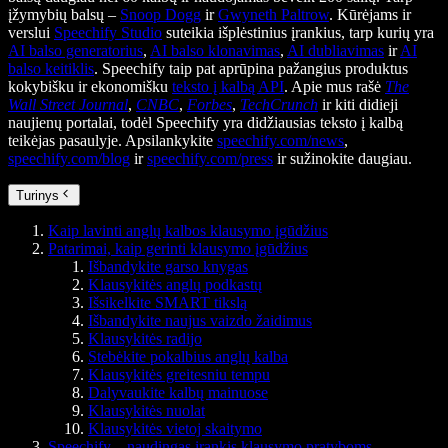
įžymybių balsų –
Snoop Dogg
ir
Gwyneth Paltrow
. Kūrėjams ir
verslui
Speechify Studio
suteikia išplėstinius įrankius, tarp kurių yra
AI balso generatorius
,
AI balso klonavimas
,
AI dubliavimas
ir
AI
balso keitiklis
. Speechify taip pat aprūpina pažangius produktus
kokybišku ir ekonomišku
teksto į kalbą API
. Apie mus rašė
The
Wall Street Journal
,
CNBC
,
Forbes
,
TechCrunch
ir kiti didieji
naujienų portalai, todėl Speechify yra didžiausias teksto į kalbą
teikėjas pasaulyje. Apsilankykite
speechify.com/news
,
speechify.com/blog
ir
speechify.com/press
ir sužinokite daugiau.
Turinys
Kaip lavinti anglų kalbos klausymo įgūdžius
Patarimai, kaip gerinti klausymo įgūdžius
Išbandykite garso knygas
Klausykitės anglų podkastų
Išsikelkite SMART tikslą
Išbandykite naujus vaizdo žaidimus
Klausykitės radijo
Stebėkite pokalbius anglų kalba
Klausykitės greitesniu tempu
Dalyvaukite kalbų mainuose
Klausykitės nuolat
Klausykitės vietoj skaitymo
Speechify – naudingas įrankis klausymo pratyboms