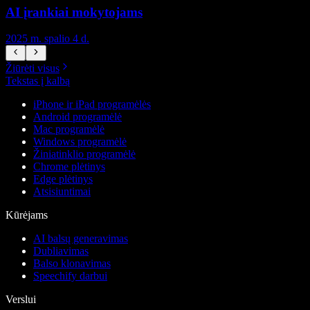
AI įrankiai mokytojams
2025 m. spalio 4 d.
2
Žiūrėti visus
Tekstas į kalbą
iPhone ir iPad programėlės
Android programėlė
Mac programėlė
Windows programėlė
Žiniatinklio programėlė
Chrome plėtinys
Edge plėtinys
Atsisiuntimai
Kūrėjams
AI balsų generavimas
Dubliavimas
Balso klonavimas
Speechify darbui
Verslui