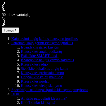
50 mln.+ vartotojų
Turinys
Kaip lavinti anglų kalbos klausymo įgūdžius
Patarimai, kaip gerinti klausymo įgūdžius
Išbandykite garso knygas
Klausykitės anglų podkastų
Išsikelkite SMART tikslą
Išbandykite naujus vaizdo žaidimus
Klausykitės radijo
Stebėkite pokalbius anglų kalba
Klausykitės greitesniu tempu
Dalyvaukite kalbų mainuose
Klausykitės nuolat
Klausykitės vietoj skaitymo
Speechify – naudingas įrankis klausymo pratyboms
DUK
Ar galiu patobulinti klausymą?
Kodėl sunku klausytis?