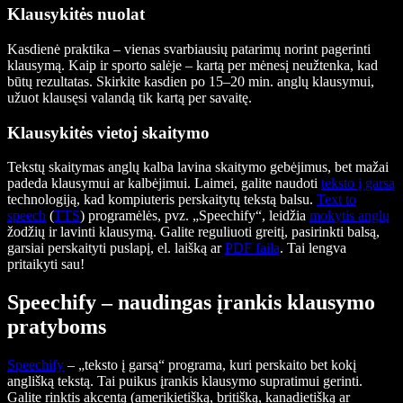
Klausykitės nuolat
Kasdienė praktika – vienas svarbiausių patarimų norint pagerinti
klausymą. Kaip ir sporto salėje – kartą per mėnesį neužtenka, kad
būtų rezultatas. Skirkite kasdien po 15–20 min. anglų klausymui,
užuot klausęsi valandą tik kartą per savaitę.
Klausykitės vietoj skaitymo
Tekstų skaitymas anglų kalba lavina skaitymo gebėjimus, bet mažai
padeda klausymui ar kalbėjimui. Laimei, galite naudoti
teksto į garsą
technologiją, kad kompiuteris perskaitytų tekstą balsu.
Text to
speech
(
TTS
) programėlės, pvz. „Speechify“, leidžia
mokytis anglų
žodžių ir lavinti klausymą. Galite reguliuoti greitį, pasirinkti balsą,
garsiai perskaityti puslapį, el. laišką ar
PDF failą
. Tai lengva
pritaikyti sau!
Speechify – naudingas įrankis klausymo
pratyboms
Speechify
– „teksto į garsą“ programa, kuri perskaito bet kokį
anglišką tekstą. Tai puikus įrankis klausymo supratimui gerinti.
Galite rinktis akcentą (amerikietišką, britišką, kanadietišką ar