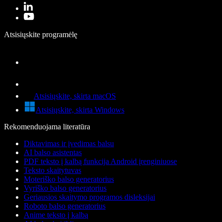
Atsisiųskite programėlę
Atsisiųskite, skirta macOS
Atsisiųskite, skirta Windows
Rekomenduojama literatūra
Diktavimas ir įvedimas balsu
AI balso asistentas
PDF teksto į kalbą funkcija Android įrenginiuose
Teksto skaitytuvas
Moteriško balso generatorius
Vyriško balso generatorius
Geriausios skaitymo programos disleksijai
Roboto balso generatorius
Anime teksto į kalbą