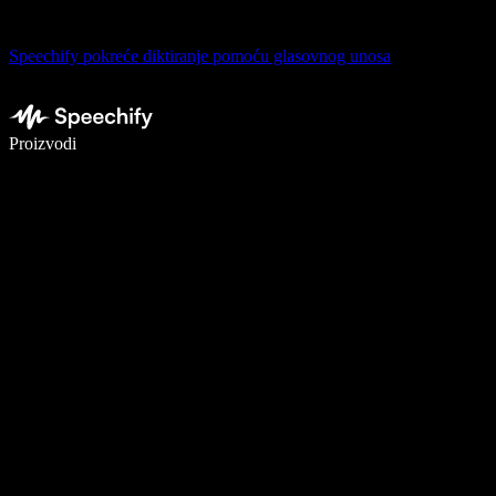
Speechify pokreće diktiranje pomoću glasovnog unosa
Pišite 5× brže uz glasovno diktiranje
Proizvodi
Saznajte više