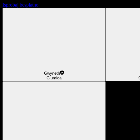
Isprobaj besplatno
Gwyneth
Glumica