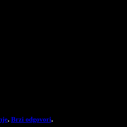
nje
.
Brzi odgovori
.