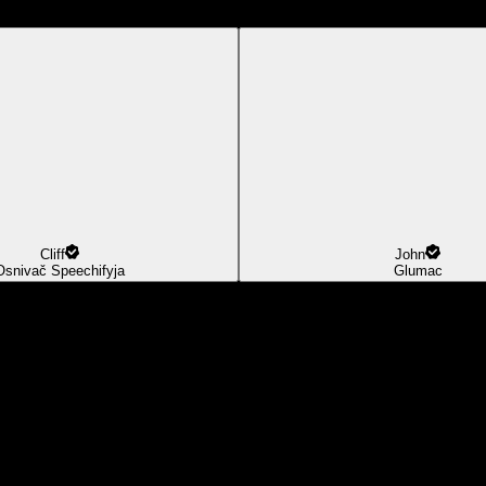
Cliff
John
Osnivač Speechifyja
Glumac