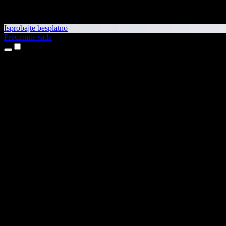
Isprobajte besplatno
Preuzmite sada
Proizvodi
Pretvaranje teksta u govor
Aplikacije za iPhone i iPad
Aplikacija za Android
Proširenje za Chrome
Proširenje za Edge
Web-aplikacija
Aplikacija za Mac
Aplikacija za Windows