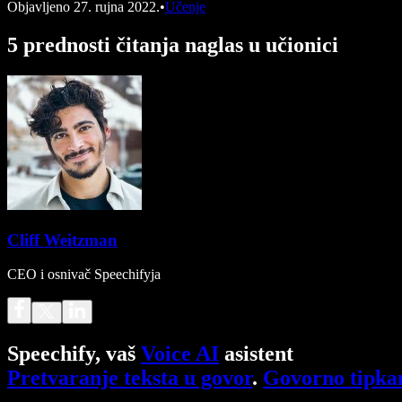
Objavljeno
27. rujna 2022.
•
Učenje
5 prednosti čitanja naglas u učionici
Cliff Weitzman
CEO i osnivač Speechifyja
Speechify, vaš
Voice AI
asistent
Pretvaranje teksta u govor
.
Govorno tipka