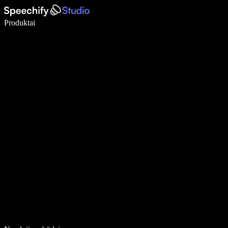
Rašykite 5× greičiau naudodami diktavimą balsu
Produktai
Sužinokite daugiau