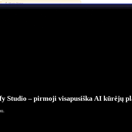
fy Studio – pirmoji visapusiška AI kūrėjų p
au.