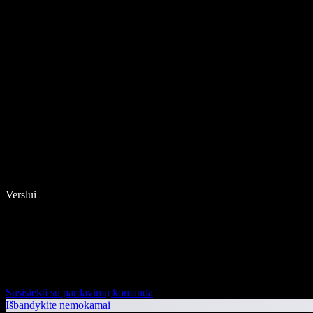
Verslui
Susisiekti su pardavimų komanda
Išbandykite nemokamai