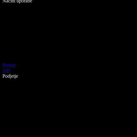
Načini uporabe
Prenos
API
Podjetje