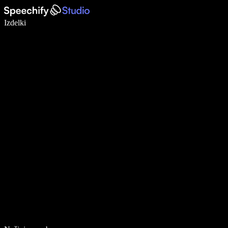
Pišite 5× hitreje z narekovanjem
Izdelki
Več o tem