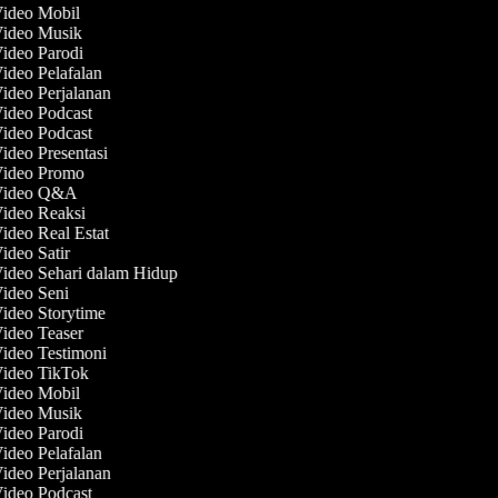
Video Mobil
Video Musik
Video Parodi
Video Pelafalan
Video Perjalanan
Video Podcast
Video Podcast
Video Presentasi
 Video Promo
 Video Q&A
Video Reaksi
Video Real Estat
Video Satir
Video Sehari dalam Hidup
Video Seni
Video Storytime
Video Teaser
Video Testimoni
Video TikTok
Video Mobil
Video Musik
Video Parodi
Video Pelafalan
Video Perjalanan
Video Podcast