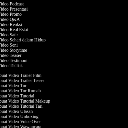
Video Podcast
Video Presentasi
 Video Promo
 Video Q&A
Video Reaksi
Video Real Estat
Video Satir
Video Sehari dalam Hidup
Video Seni
Video Storytime
Video Teaser
Video Testimoni
Video TikTok
at Video Trailer Film
at Video Trailer Teaser
uat Video Tur
uat Video Tur Rumah
at Video Tutorial
at Video Tutorial Makeup
at Video Tutorial Tari
uat Video Ulasan
uat Video Unboxing
uat Video Voice Over
uat Video Wawancara