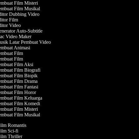
mbuat Film Misteri
mbuat Film Musikal
itor Dubbing Video
itor Film
itor Video
nerator Auto-Subtitle
c Video Maker
sik Latar Pembuat Video
mbuat Animasi
mbuat Film
mbuat Film
mbuat Film Aksi
mbuat Film Biografi
mbuat Film Biopik
mbuat Film Drama
mbuat Film Fantasi
mbuat Film Horor
mbuat Film Keluarga
mbuat Film Komedi
mbuat Film Misteri
mbuat Film Musikal
Film Romantis
ilm Sci-fi
ilm Thriller