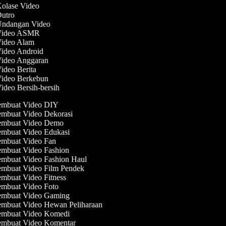
Kolase Video
Outro
 Undangan Video
 Video ASMR
Video Alam
Video Android
Video Anggaran
Video Berita
Video Berkebun
Video Bersih-bersih
mbuat Video DIY
mbuat Video Dekorasi
mbuat Video Demo
mbuat Video Edukasi
mbuat Video Fan
mbuat Video Fashion
mbuat Video Fashion Haul
mbuat Video Film Pendek
mbuat Video Fitness
mbuat Video Foto
mbuat Video Gaming
mbuat Video Hewan Peliharaan
mbuat Video Komedi
mbuat Video Komentar