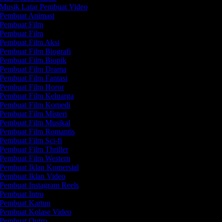
Musik Latar Pembuat Video
Pembuat Animasi
Pembuat Film
Pembuat Film
Pembuat Film Aksi
Pembuat Film Biografi
Pembuat Film Biopik
Pembuat Film Drama
Pembuat Film Fantasi
Pembuat Film Horor
Pembuat Film Keluarga
Pembuat Film Komedi
Pembuat Film Misteri
Pembuat Film Musikal
Pembuat Film Romantis
Pembuat Film Sci-fi
Pembuat Film Thriller
Pembuat Film Western
Pembuat Iklan Komersial
Pembuat Iklan Video
Pembuat Instagram Reels
Pembuat Intro
Pembuat Kartun
Pembuat Kolase Video
Pembuat Outro