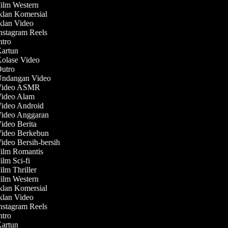
Film Western
Iklan Komersial
Iklan Video
Instagram Reels
Intro
Kartun
Kolase Video
Outro
 Undangan Video
 Video ASMR
Video Alam
Video Android
Video Anggaran
Video Berita
Video Berkebun
Video Bersih-bersih
Film Romantis
ilm Sci-fi
ilm Thriller
Film Western
Iklan Komersial
Iklan Video
Instagram Reels
Intro
Kartun