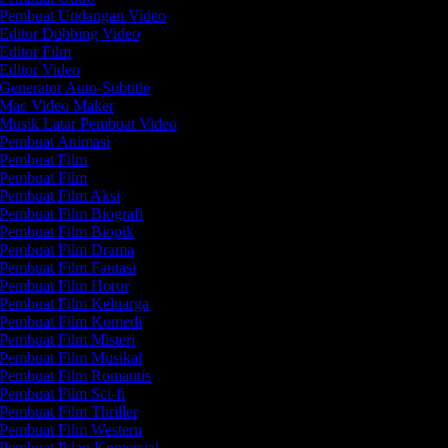
Pembuat Undangan Video
Editor Dubbing Video
Editor Film
Editor Video
Generator Auto-Subtitle
Mac Video Maker
Musik Latar Pembuat Video
Pembuat Animasi
Pembuat Film
Pembuat Film
Pembuat Film Aksi
Pembuat Film Biografi
Pembuat Film Biopik
Pembuat Film Drama
Pembuat Film Fantasi
Pembuat Film Horor
Pembuat Film Keluarga
Pembuat Film Komedi
Pembuat Film Misteri
Pembuat Film Musikal
Pembuat Film Romantis
Pembuat Film Sci-fi
Pembuat Film Thriller
Pembuat Film Western
Pembuat Iklan Komersial