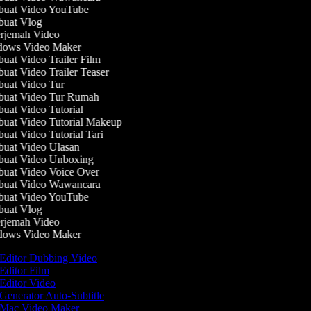
uat Video YouTube
uat Vlog
rjemah Video
ows Video Maker
at Video Trailer Film
at Video Trailer Teaser
uat Video Tur
uat Video Tur Rumah
at Video Tutorial
at Video Tutorial Makeup
at Video Tutorial Tari
uat Video Ulasan
uat Video Unboxing
uat Video Voice Over
uat Video Wawancara
uat Video YouTube
uat Vlog
rjemah Video
ows Video Maker
Editor Dubbing Video
Editor Film
Editor Video
Generator Auto-Subtitle
Mac Video Maker