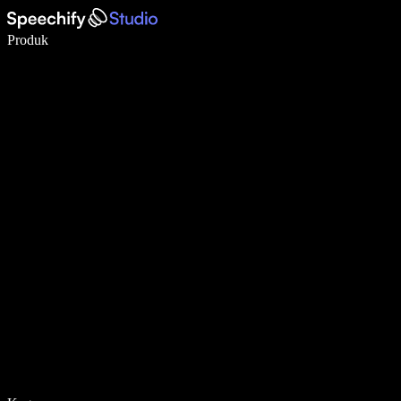
Menulis 5× lebih cepat dengan dikte suara
Produk
Pelajari lebih lanjut