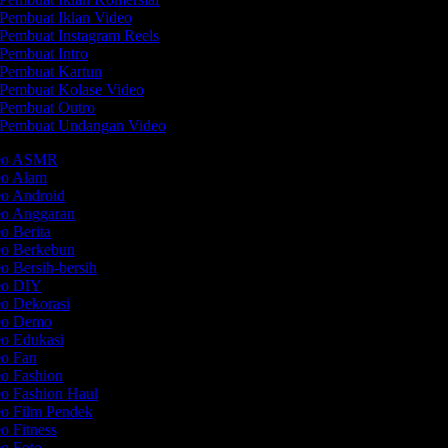
Pembuat Iklan Video
Pembuat Instagram Reels
Pembuat Intro
Pembuat Kartun
Pembuat Kolase Video
Pembuat Outro
Pembuat Undangan Video
deo ASMR
eo Alam
eo Android
eo Anggaran
eo Berita
eo Berkebun
o Bersih-bersih
deo DIY
eo Dekorasi
deo Demo
eo Edukasi
eo Fan
eo Fashion
eo Fashion Haul
eo Film Pendek
eo Fitness
eo Foto