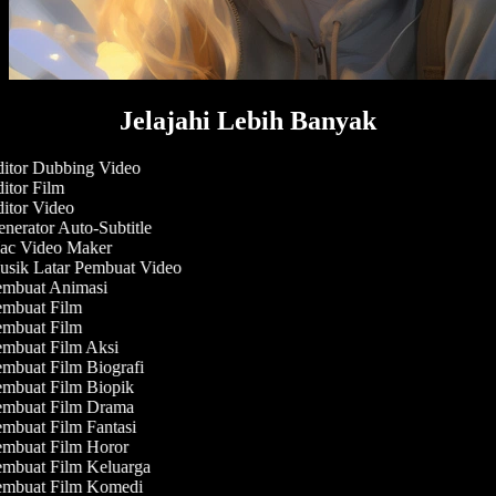
Jelajahi Lebih Banyak
itor Dubbing Video
itor Film
itor Video
nerator Auto-Subtitle
c Video Maker
sik Latar Pembuat Video
mbuat Animasi
mbuat Film
mbuat Film
mbuat Film Aksi
mbuat Film Biografi
mbuat Film Biopik
mbuat Film Drama
mbuat Film Fantasi
mbuat Film Horor
mbuat Film Keluarga
mbuat Film Komedi