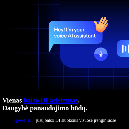
Vienas
balso DI asistentas
.
Daugybė panaudojimo būdų.
Speechify
– jūsų balso DI sluoksnis visuose įrenginiuose