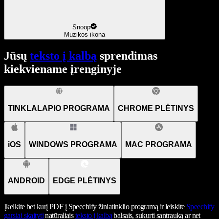
Snoop
Muzikos ikona
Jūsų
teksto į kalbą
sprendimas
kiekviename įrenginyje
TINKLALAPIO PROGRAMA
CHROME PLĖTINYS
iOS
WINDOWS PROGRAMA
MAC PROGRAMA
ANDROID
EDGE PLĖTINYS
Įkelkite bet kurį PDF į Speechify žiniatinklio programą ir leiskite
Speechify
garsiai skaityti
natūraliais
teksto į kalbą
balsais, sukurti santrauką ar net