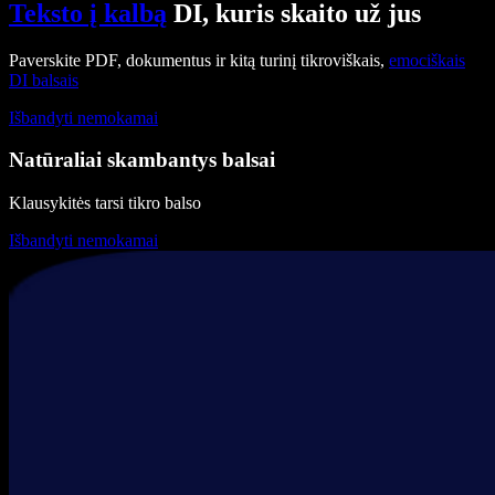
Teksto į kalbą
DI, kuris skaito už jus
Paverskite PDF, dokumentus ir kitą turinį tikroviškais,
emociškais
DI balsais
Išbandyti nemokamai
Natūraliai skambantys balsai
Klausykitės tarsi tikro balso
Išbandyti nemokamai