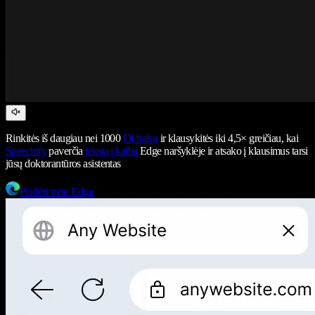
Rinkitės iš daugiau nei 1000
DI balsų
ir klausykitės iki 4,5× greičiau, kai
Speechify
paverčia
tekstą į kalbą
Edge naršyklėje ir atsako į klausimus tarsi
jūsų doktorantūros asistentas
Pridėti prie Edge