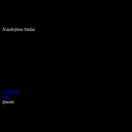
Naudojimo būdai
Atsisiųsti
API
Įmonė