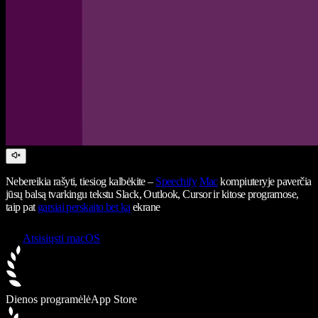
Nebereikia rašyti, tiesiog kalbėkite –
Speechify
Mac
kompiuteryje paverčia
jūsų balsą tvarkingu tekstu Slack, Outlook, Cursor ir kitose programose,
taip pat
garsiai perskaito bet ką
ekrane
Atsisiųsti macOS
Dienos programėlė
App Store