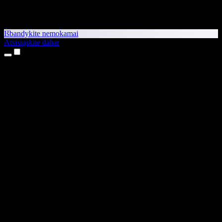
Išbandykite nemokamai
Atsisiųskite dabar
Produktai
Teksto skaitymas balsu
iPhone ir iPad programėlės
Android programėlė
Chrome plėtinys
Edge plėtinys
Interneto programėlė
Mac programėlė
Windows programėlė