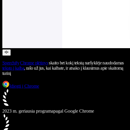
Speechify
Chrome plėtinys
skaito bet kokį tekstą naršyklėje naudodamas
teksto į kalbą
, rašo už jus, kai kalbate, ir atsako į klausimus apie skaitomą
turinį
Įdiegti į Chrome
2023 m. geriausia programa
pagal Google Chrome