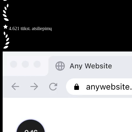
4.6
21 tūkst. atsiliepimų