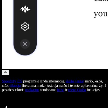
Speechify
iOS
programėlė randa informaciją,
skaito garsiai
, naršo, kalba,
rašo,
diktuoja
, linksmina, moko, testuoja, naršo internete, apibendrina, žymi
pastabas ir kuria
podkastus
naudodama
balso
ir
teksto į kalbą
funkcijas