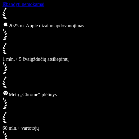
Išbandyti nemokamai
2025 m. Apple dizaino apdovanojimas
1 mln.+ 5 žvaigždučių atsiliepimų
Metų „Chrome“ plėtinys
60 mln.+ vartotojų