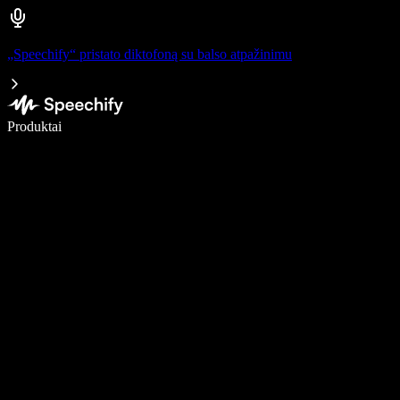
„Speechify“ pristato diktofoną su balso atpažinimu
Rašykite 5× greičiau naudodami diktavimą balsu
Produktai
Sužinokite daugiau