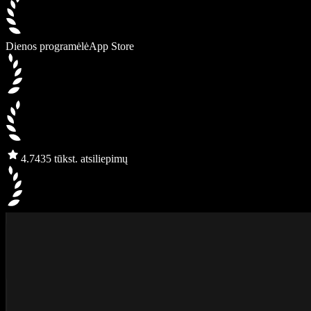
Dienos programėlė
App Store
4.7
435 tūkst. atsiliepimų