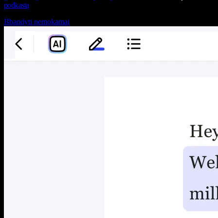
podkastą
Išbandyti nemokamai