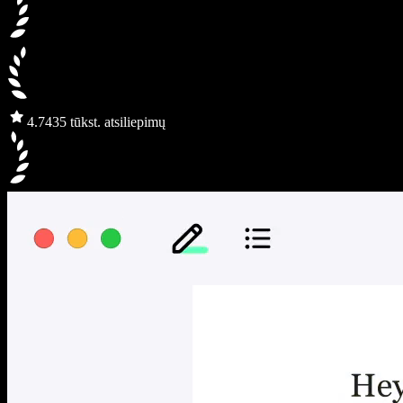
4.7
435 tūkst. atsiliepimų