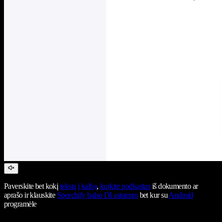
Paverskite bet kokį
tekstą į kalbą
,
kurkite podkastus
iš dokumento ar
aprašo ir klauskite
Speechify balso DI asistento
bet kur su
Android
programėle