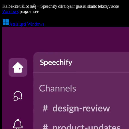
Kalbėkite užuot rašę – Speechify diktuoja ir garsiai skaito tekstą visose
Windows
programose
Atsisiųsti Windows