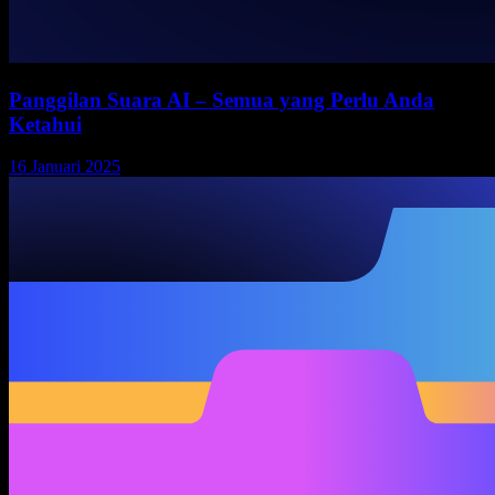
Panggilan Suara AI – Semua yang Perlu Anda
Ketahui
16 Januari 2025