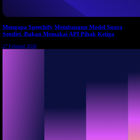
Mengapa Speechify Membangun Model Suara
Sendiri, Bukan Memakai API Pihak Ketiga
27 Februari 2026