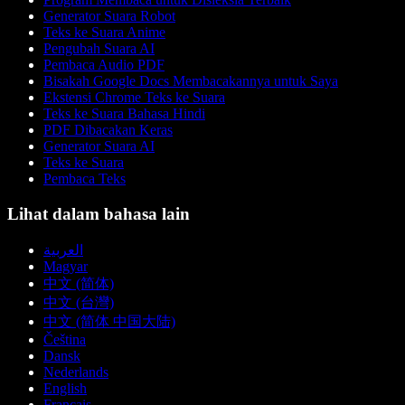
Generator Suara Robot
Teks ke Suara Anime
Pengubah Suara AI
Pembaca Audio PDF
Bisakah Google Docs Membacakannya untuk Saya
Ekstensi Chrome Teks ke Suara
Teks ke Suara Bahasa Hindi
PDF Dibacakan Keras
Generator Suara AI
Teks ke Suara
Pembaca Teks
Lihat dalam bahasa lain
العربية
Magyar
中文 (简体)
中文 (台灣)
中文 (简体 中国大陆)
Čeština
Dansk
Nederlands
English
Français