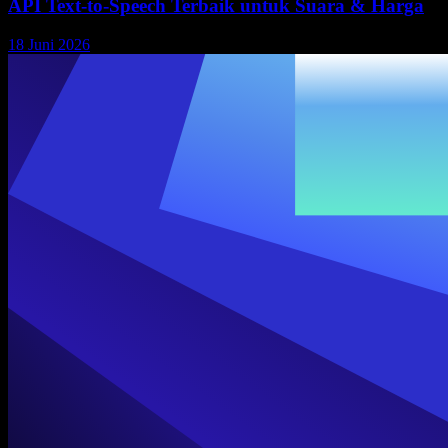
API Text-to-Speech Terbaik untuk Suara & Harga
18 Juni 2026