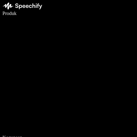
Menulis 5× lebih cepat dengan dikte suara
Produk
Pelajari lebih lanjut