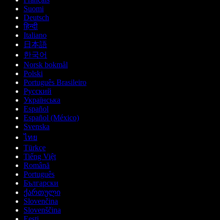
Suomi
Deutsch
हिन्दी
Italiano
日本語
한국어
Norsk bokmål
Polski
Português Brasileiro
Русский
Українська
Español
Español (México)
Svenska
ไทย
Türkçe
Tiếng Việt
Română
Português
Български
ქართული
Slovenčina
Slovenščina
Eesti