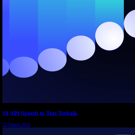
10 API Speech to Text Terbaik
25 Maret 2025