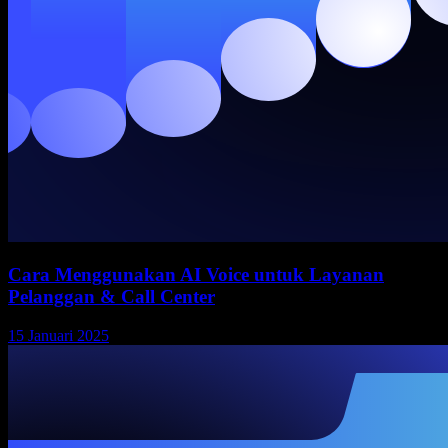
Cara Menggunakan AI Voice untuk Layanan
Pelanggan & Call Center
15 Januari 2025