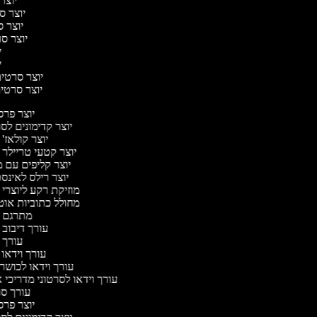
יוצר 
יוצר סר
יוצר סר
יוצר סר
יו
יו
יוצר סרטים 
יוצר סרטים 
יוצר פר
יוצר קדימונים ל
יוצר קולאז'
יוצר קטעי טריילר 
יוצר קליפים עם 
יוצר רילס לאינ
מוזיקת רקע ליוצרי 
מחולל כתוביות או
מתרגם 
עורך דיבוב 
עורך 
עורך וידאו 
עורך וידאו לכושר 
עורך וידאו לסרטוני מדריכי 
עורך ס
יוצר פר