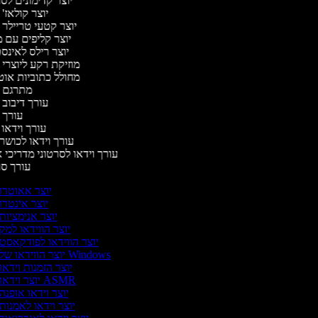
יוצר קדימונים ל
יוצר קולאז'
יוצר קטעי טריילר 
יוצר קליפים עם 
יוצר רילס לאינ
מוזיקת רקע ליוצרי 
מחולל כתוביות או
מתרגם 
עורך דיבוב 
עורך 
עורך וידאו 
עורך וידאו לכושר 
עורך וידאו לסרטוני מדריכי 
עורך ס
יוצר אאוטרו
יוצר אינטרו
יוצר אנימציות
יוצר הווידאו למק
יוצר הווידאו לפודקאסט
יוצר הווידאו של Windows
יוצר הזמנות וידאו
יוצר וידאו ASMR
יוצר וידאו אופנה
יוצר וידאו לאמנות