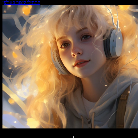
התחילו ליצור באולפן