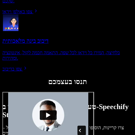
שלכם.
צפו באולפן וידאו
דיבוב בינה מלאכותית
בלחיצה, המירו כל וידאו לכל שפה. התאמה חכמה לקול, אינטונציה
ומהירות.
צפו בדיבוב
תנסו בעצמכם
טעימה קטנה ממה שתוכלו ליצור ב-Speechify
Studio.
צרו קריינות, הוסיפו תמונות ללא זכויות, אודיו, סרטונים ושיבוט קול –
לפרויקטים קוליים־חזותיים מושלמים.