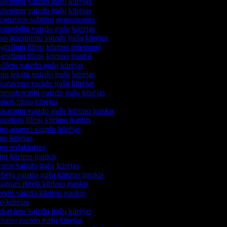
liepimų vaizdo įrašų kūrėjas
liepimų vaizdo įrašų kūrėjas
omatinis subtitrų generatorius
omobilių vaizdo įrašų kūrėjas
so įgarsinimo vaizdo įrašų kūrėjas
grafinių filmų kūrimo priemonė
grafinių filmų kūrimo įrankis
džeto vaizdo įrašų kūrėjas
nų tekstų vaizdo įrašų kūrėjas
oravimo vaizdo įrašų kūrėjas
onstracinių vaizdo įrašų kūrėjas
mos filmų kūrėjas
kacinių vaizdo įrašų kūrimo įrankis
astinių filmų kūrimo įrankis
mo anonso vaizdo kūrėjas
mo kūrėjas
mo redaktorius
mų kūrimo įrankis
tos vaizdo įrašų kūrėjas
bėjų vaizdo įrašų kūrimo įrankis
tagram Reels kūrimo įrankis
erviu vaizdo kūrimo įrankis
o kūrėjas
akavimo vaizdo įrašų kūrėjas
ionių vaizdo įrašų kūrėjas