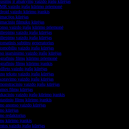
usimų ir atsakymų vaizdo įrašų kūrėjas
R vaizdo įrašų kūrimo priemonė
roid vaizdo kūrimo įrankis
macijos kūrėjas
macinių filmukų kūrėjas
nso vaizdo įrašų kūrimo priemonė
liepimų vaizdo įrašų kūrėjas
liepimų vaizdo įrašų kūrėjas
omatinis subtitrų generatorius
omobilių vaizdo įrašų kūrėjas
so įgarsinimo vaizdo įrašų kūrėjas
grafinių filmų kūrimo priemonė
grafinių filmų kūrimo įrankis
džeto vaizdo įrašų kūrėjas
nų tekstų vaizdo įrašų kūrėjas
oravimo vaizdo įrašų kūrėjas
onstracinių vaizdo įrašų kūrėjas
mos filmų kūrėjas
kacinių vaizdo įrašų kūrimo įrankis
astinių filmų kūrimo įrankis
mo anonso vaizdo kūrėjas
mo kūrėjas
mo redaktorius
mų kūrimo įrankis
tos vaizdo įrašų kūrėjas