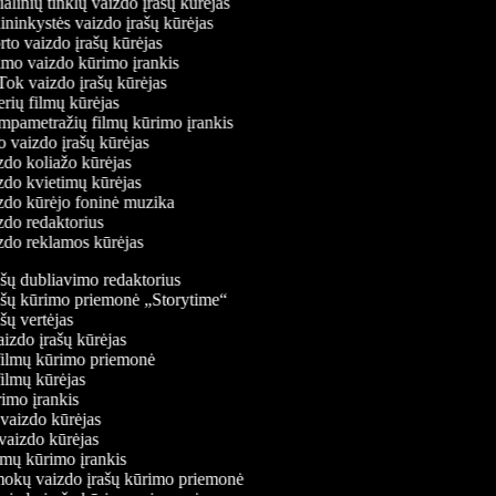
cialinių tinklų vaizdo įrašų kūrėjas
dininkystės vaizdo įrašų kūrėjas
orto vaizdo įrašų kūrėjas
rimo vaizdo kūrimo įrankis
kTok vaizdo įrašų kūrėjas
ilerių filmų kūrėjas
umpametražių filmų kūrimo įrankis
ro vaizdo įrašų kūrėjas
izdo koliažo kūrėjas
izdo kvietimų kūrėjas
izdo kūrėjo foninė muzika
izdo redaktorius
izdo reklamos kūrėjas
šų dubliavimo redaktorius
šų kūrimo priemonė „Storytime“
ų vertėjas
zdo įrašų kūrėjas
ilmų kūrimo priemonė
ilmų kūrėjas
mo įrankis
aizdo kūrėjas
aizdo kūrėjas
mų kūrimo įrankis
okų vaizdo įrašų kūrimo priemonė