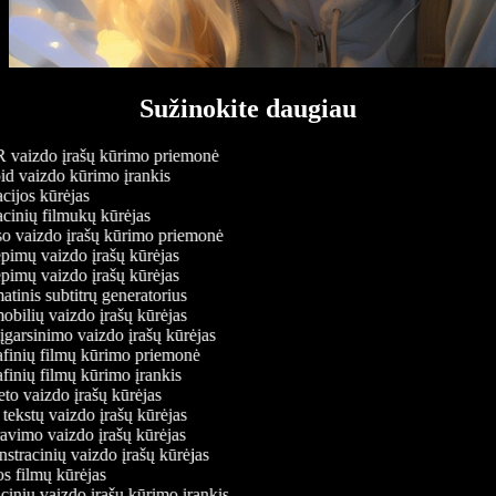
Sužinokite daugiau
aizdo įrašų kūrimo priemonė
d vaizdo kūrimo įrankis
ijos kūrėjas
inių filmukų kūrėjas
 vaizdo įrašų kūrimo priemonė
pimų vaizdo įrašų kūrėjas
pimų vaizdo įrašų kūrėjas
inis subtitrų generatorius
bilių vaizdo įrašų kūrėjas
garsinimo vaizdo įrašų kūrėjas
finių filmų kūrimo priemonė
finių filmų kūrimo įrankis
to vaizdo įrašų kūrėjas
ekstų vaizdo įrašų kūrėjas
vimo vaizdo įrašų kūrėjas
tracinių vaizdo įrašų kūrėjas
 filmų kūrėjas
inių vaizdo įrašų kūrimo įrankis