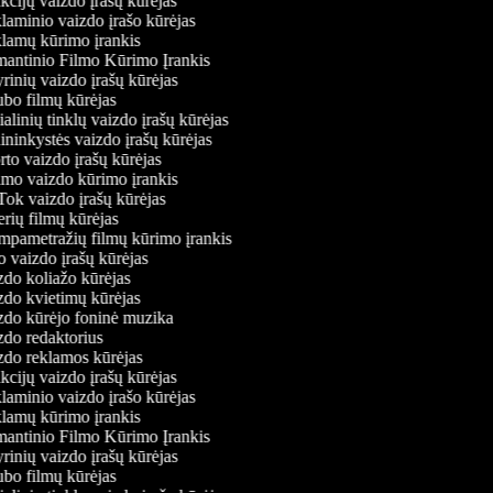
akcijų vaizdo įrašų kūrėjas
klaminio vaizdo įrašo kūrėjas
klamų kūrimo įrankis
mantinio Filmo Kūrimo Įrankis
tyrinių vaizdo įrašų kūrėjas
aubo filmų kūrėjas
cialinių tinklų vaizdo įrašų kūrėjas
dininkystės vaizdo įrašų kūrėjas
orto vaizdo įrašų kūrėjas
rimo vaizdo kūrimo įrankis
kTok vaizdo įrašų kūrėjas
ilerių filmų kūrėjas
umpametražių filmų kūrimo įrankis
ro vaizdo įrašų kūrėjas
izdo koliažo kūrėjas
izdo kvietimų kūrėjas
izdo kūrėjo foninė muzika
izdo redaktorius
izdo reklamos kūrėjas
akcijų vaizdo įrašų kūrėjas
klaminio vaizdo įrašo kūrėjas
klamų kūrimo įrankis
mantinio Filmo Kūrimo Įrankis
tyrinių vaizdo įrašų kūrėjas
aubo filmų kūrėjas