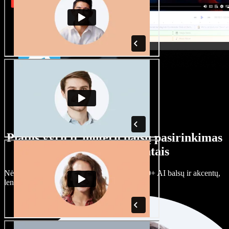
Platus vyrų ir moterų balsų pasirinkimas
su įvairiais akcentais
Nėra dviejų vienodų projektų. Rinkitės iš 100+ AI balsų ir akcentų,
lengvai juos prisitaikykite.