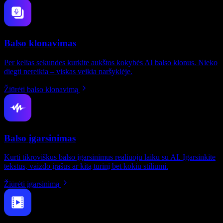
Balso klonavimas
Per kelias sekundes kurkite aukštos kokybės AI balso klonus. Nieko
diegti nereikia – viskas veikia naršyklėje.
Žiūrėti balso klonavimą
Balso įgarsinimas
Kurti tikroviškus balso įgarsinimus realiuoju laiku su AI. Įgarsinkite
tekstus, vaizdo įrašus ar kitą turinį bet kokiu stiliumi.
Žiūrėti įgarsinimą