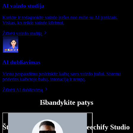
AI vaizdo studija
Kurkite ir redaguokite vaizdo įrašus nuo nulio su AI įrankiais.
Viskas, ko reikia vaizdo kūrimui.
Žiūrėti vaizdo studiją
AI dubliavimas
Vienu paspaudimu pasirinkite kalbą savo vaizdo įrašui. Sistema
priderins kalbėtojo balsą, intonaciją ir tempą.
Žiūrėti AI dubliavimą
Išbandykite patys
Štai ką galite nuveikti su Speechify Studio