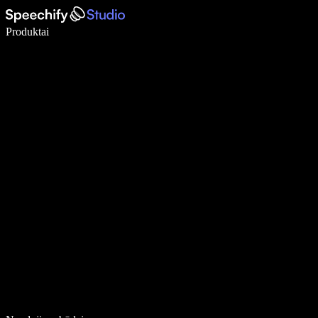
Rašykite 5× greičiau naudodami diktavimą balsu
Produktai
Sužinokite daugiau