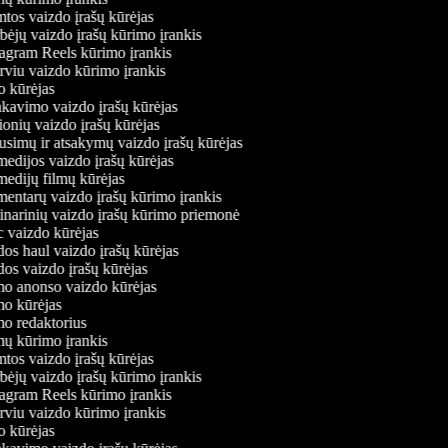
mtos vaizdo įrašų kūrėjas
rbėjų vaizdo įrašų kūrimo įrankis
stagram Reels kūrimo įrankis
terviu vaizdo kūrimo įrankis
tro kūrėjas
pakavimo vaizdo įrašų kūrėjas
lionių vaizdo įrašų kūrėjas
ausimų ir atsakymų vaizdo įrašų kūrėjas
medijos vaizdo įrašų kūrėjas
medijų filmų kūrėjas
mentarų vaizdo įrašų kūrimo įrankis
linarinių vaizdo įrašų kūrimo priemonė
c vaizdo kūrėjas
dos haul vaizdo įrašų kūrėjas
dos vaizdo įrašų kūrėjas
lmo anonso vaizdo kūrėjas
lmo kūrėjas
lmo redaktorius
lmų kūrimo įrankis
mtos vaizdo įrašų kūrėjas
rbėjų vaizdo įrašų kūrimo įrankis
stagram Reels kūrimo įrankis
terviu vaizdo kūrimo įrankis
tro kūrėjas