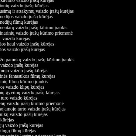
pakavimo vaizdo įrašų kūrėjas
lionių vaizdo įrašų kūrėjas
ausimų ir atsakymų vaizdo įrašų kūrėjas
medijos vaizdo įrašų kūrėjas
medijų filmų kūrėjas
mentarų vaizdo įrašų kūrimo įrankis
linarinių vaizdo įrašų kūrimo priemonė
c vaizdo kūrėjas
dos haul vaizdo įrašų kūrėjas
dos vaizdo įrašų kūrėjas
o pamokų vaizdo įrašų kūrimo įrankis
aizdo įrašų kūrėjas
jo vaizdo įrašų kūrėjas
ės fantastikos filmų kūrėjas
nių filmų kūrimo įrankis
s vaizdo klipų kūrėjas
ų gyvūnų vaizdo įrašų kūrėjas
uro vaizdo kūrėjas
nų vaizdo įrašų kūrimo priemonė
ojamojo turto vaizdo įrašų kūrėjas
ukų vaizdo įrašų kūrėjas
kūrėjas
ų vaizdo įrašų kūrėjas
ingų filmų kūrėjas