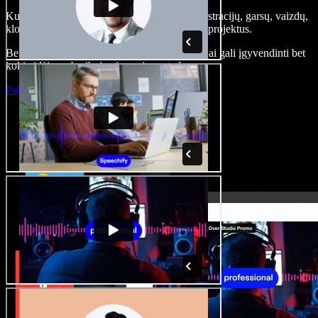
Kurkite įgarsinimus, pridėkite nemokamų iliustracijų, garsų, vaizdų,
klonuokite balsą – kurkite pilnus, įspūdingus projektus.
Be jokių mokymų ir viskas naršyklėje – kūrėjai gali įgyvendinti bet
kokią idėją, neberibojami senųjų metodų.
Paleisti studiją