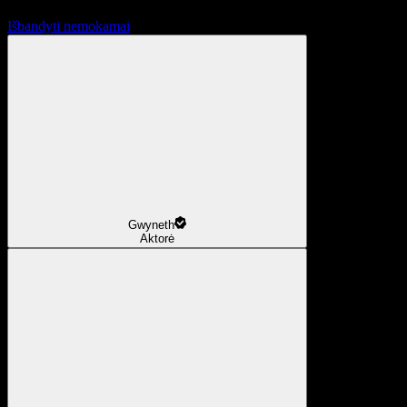
Išbandyti nemokamai
Gwyneth
Aktorė