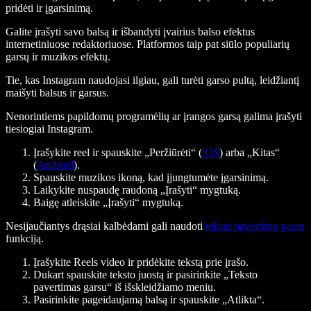
pridėti ir įgarsinimą.
Galite įrašyti savo balsą ir išbandyti įvairius balso efektus
internetiniuose redaktoriuose. Platformos taip pat siūlo populiarių
garsų ir muzikos efektų.
Tie, kas Instagram naudojasi ilgiau, gali turėti garso pultą, leidžiantį
maišyti balsus ir garsus.
Nenorintiems papildomų programėlių ar įrangos garsą galima įrašyti
tiesiogiai Instagram.
Įrašykite reel ir spauskite „Peržiūrėti“ (
iOS
) arba „Kitas“
(
Android
).
Spauskite muzikos ikoną, kad įjungtumėte įgarsinimą.
Laikykite nuspaudę raudoną „Įrašyti“ mygtuką.
Baigę atleiskite „Įrašyti“ mygtuką.
Nesijaučiantys drąsiai kalbėdami gali naudoti
teksto pavertimo garsu
funkciją.
Įrašykite Reels video ir pridėkite tekstą prie įrašo.
Dukart spauskite teksto juostą ir pasirinkite „Teksto
pavertimas garsu“ iš išskleidžiamo meniu.
Pasirinkite pageidaujamą balsą ir spauskite „Atlikta“.