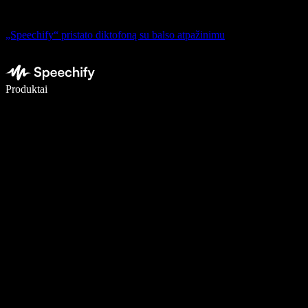
„Speechify“ pristato diktofoną su balso atpažinimu
Rašykite 5× greičiau naudodami diktavimą balsu
Produktai
Sužinokite daugiau