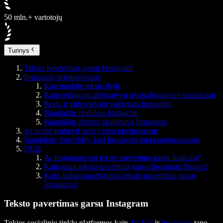
50 mln.+ vartotojų
Turinys
Teksto pavertimas garsu Instagram
Instagram prieinamumas
Koreguokite teksto dydį
Kaip redaguoti alternatyvų tekstą Instagram nuotraukai
Reels ir video tekstų valdymas Instagram
Naudokite lipdukus Instagram
Naudokite ekrano skaitytuvą Instagram
Jei norite padaryti savo video prieinamesnį
Naudokite Speechify, kad Instagram taptų prieinamesnis
DUK
Ar Instagram turi teksto pavertimo garsu funkciją?
Kaip gauti teksto pavertimą garsu Instagram Stories?
Koks balsas naudojamas teksto pavertimui garsu
Instagram?
Teksto pavertimas garsu Instagram
Tokios socialinių tinklų platformos kaip
TikTok
ir
Instagram
tapo