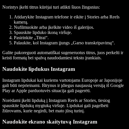
Norintys įkelti titrus kūrėjai turi atlikti šiuos žingsnius:
Atidarykite Instagram telefone ir eikite į Stories arba Reels
kamerą.
Nufilmuokite arba įkelkite video iš galerijos.
Spauskite lipduko ikoną viršuje.
Pasirinkite „Titrai“.
Palaukite, kol Instagram įjungs „Garso transkripavimą“.
Galite pakoreguoti automatiškai sugeneruotus titrus, juos perkelti ir
keisti formatą bei spalvą naudodamiesi teksto įrankiais.
Naudokite lipdukus Instagram
Instagram lipdukai kai kuriems vartotojams Europoje ar Japonijoje
gali būti neprieinami. Ištrynus ir įdiegus naujausią versiją iš Google
Play ar Apple parduotuvės situacija gali pagerėti.
Norėdami įkelti lipduką į Instagram Reels ar Stories, tiesiog
spauskite lipdukų mygtuką viršuje. Lipdukai gali pagelbėti
žiūrovams, kurie negirdi, bet mato jūsų turinį.
Naudokite ekrano skaitytuvą Instagram