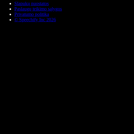
Slapukų nuostatos
Paslaugų teikimo sąlygos
Privatumo politika
© Speechify Inc 2026