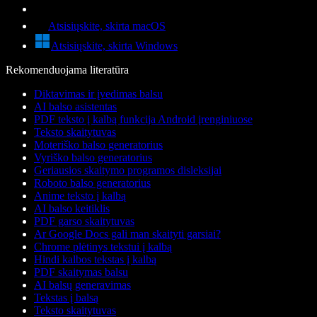
Atsisiųskite, skirta macOS
Atsisiųskite, skirta Windows
Rekomenduojama literatūra
Diktavimas ir įvedimas balsu
AI balso asistentas
PDF teksto į kalbą funkcija Android įrenginiuose
Teksto skaitytuvas
Moteriško balso generatorius
Vyriško balso generatorius
Geriausios skaitymo programos disleksijai
Roboto balso generatorius
Anime teksto į kalbą
AI balso keitiklis
PDF garso skaitytuvas
Ar Google Docs gali man skaityti garsiai?
Chrome plėtinys tekstui į kalbą
Hindi kalbos tekstas į kalbą
PDF skaitymas balsu
AI balsų generavimas
Tekstas į balsą
Teksto skaitytuvas