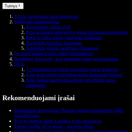
Turinys
Teksto pavertimas garsu Instagram
Instagram prieinamumas
Koreguokite teksto dydį
Kaip redaguoti alternatyvų tekstą Instagram nuotraukai
Reels ir video tekstų valdymas Instagram
Naudokite lipdukus Instagram
Naudokite ekrano skaitytuvą Instagram
Jei norite padaryti savo video prieinamesnį
Naudokite Speechify, kad Instagram taptų prieinamesnis
DUK
Ar Instagram turi teksto pavertimo garsu funkciją?
Kaip gauti teksto pavertimą garsu Instagram Stories?
Koks balsas naudojamas teksto pavertimui garsu
Instagram?
Rekomenduojami įrašai
Maksimalus mokymasis: Išsamus studijų programėlių gidas
moksleiviams
Text to Speech 5000: Garsinio ryšio revoliucija
Teksto į kalbą 3D avatarai – ką verta žinoti
Išnaudokite „Xbox“ teksto į kalbą galią: žaidimų bendravimo