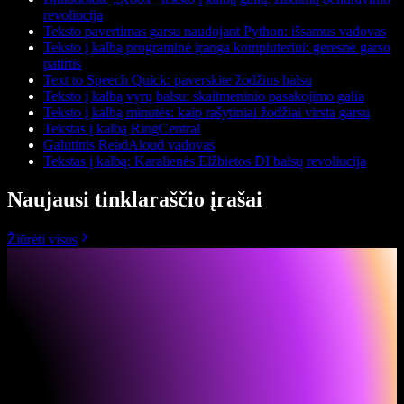
revoliucija
Teksto pavertimas garsu naudojant Python: išsamus vadovas
Teksto į kalbą programinė įranga kompiuteriui: geresnė garso
patirtis
Text to Speech Quick: paverskite žodžius balsu
Teksto į kalbą vyrų balsu: skaitmeninio pasakojimo galia
Teksto į kalbą minutės: kaip rašytiniai žodžiai virsta garsu
Tekstas į kalbą RingCentral
Galutinis ReadAloud vadovas
Tekstas į kalbą: Karalienės Elžbietos DI balsų revoliucija
Naujausi tinklaraščio įrašai
Žiūrėti visus