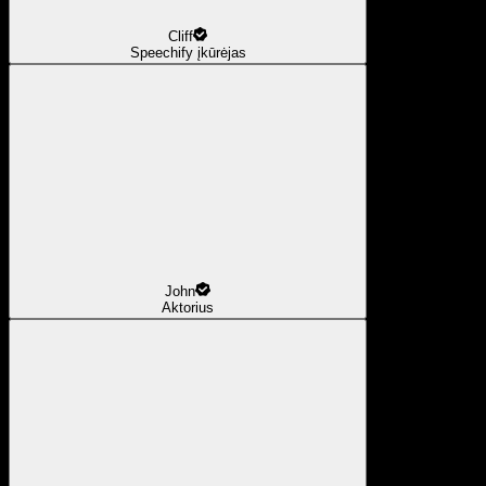
Cliff
Speechify įkūrėjas
John
Aktorius