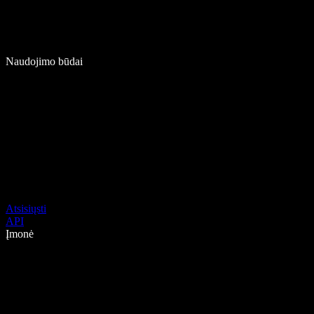
Naudojimo būdai
Atsisiųsti
API
Įmonė