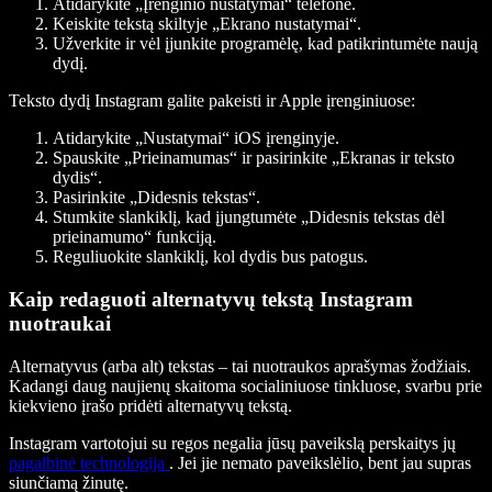
Atidarykite „Įrenginio nustatymai“ telefone.
Keiskite tekstą skiltyje „Ekrano nustatymai“.
Užverkite ir vėl įjunkite programėlę, kad patikrintumėte naują
dydį.
Teksto dydį Instagram galite pakeisti ir Apple įrenginiuose:
Atidarykite „Nustatymai“ iOS įrenginyje.
Spauskite „Prieinamumas“ ir pasirinkite „Ekranas ir teksto
dydis“.
Pasirinkite „Didesnis tekstas“.
Stumkite slankiklį, kad įjungtumėte „Didesnis tekstas dėl
prieinamumo“ funkciją.
Reguliuokite slankiklį, kol dydis bus patogus.
Kaip redaguoti alternatyvų tekstą Instagram
nuotraukai
Alternatyvus (arba alt) tekstas – tai nuotraukos aprašymas žodžiais.
Kadangi daug naujienų skaitoma socialiniuose tinkluose, svarbu prie
kiekvieno įrašo pridėti alternatyvų tekstą.
Instagram vartotojui su regos negalia jūsų paveikslą perskaitys jų
pagalbinė technologija
. Jei jie nemato paveikslėlio, bent jau supras
siunčiamą žinutę.