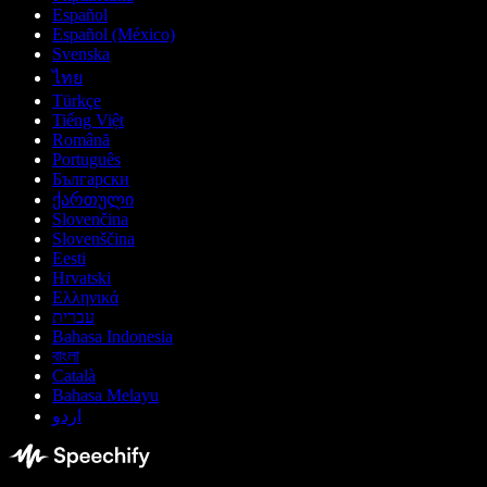
Español
Español (México)
Svenska
ไทย
Türkçe
Tiếng Việt
Română
Português
Български
ქართული
Slovenčina
Slovenščina
Eesti
Hrvatski
Ελληνικά
עברית
Bahasa Indonesia
বাংলা
Català
Bahasa Melayu
اردو