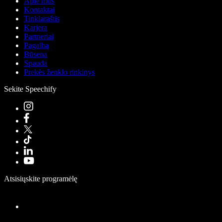
Apie mus
Kontaktai
Tinklaraštis
Karjera
Partneriai
Pagalba
Būsena
Spauda
Prekės ženklo rinkinys
Sekite Speechify
Atsisiųskite programėlę