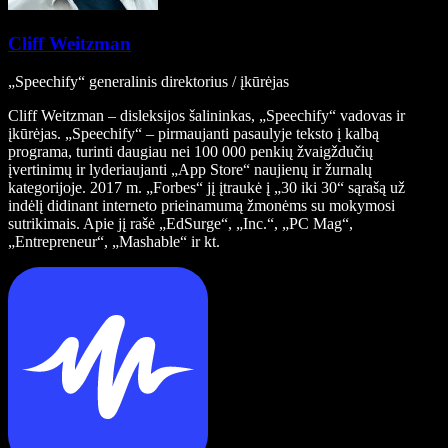
Cliff Weitzman
„Speechify“ generalinis direktorius / įkūrėjas
Cliff Weitzman – disleksijos šalininkas, „Speechify“ vadovas ir
įkūrėjas. „Speechify“ – pirmaujanti pasaulyje teksto į kalbą
programa, turinti daugiau nei 100 000 penkių žvaigždučių
įvertinimų ir lyderiaujanti „App Store“ naujienų ir žurnalų
kategorijoje. 2017 m. „Forbes“ jį įtraukė į „30 iki 30“ sąrašą už
indėlį didinant interneto prieinamumą žmonėms su mokymosi
sutrikimais. Apie jį rašė „EdSurge“, „Inc.“, „PC Mag“,
„Entrepreneur“, „Mashable“ ir kt.