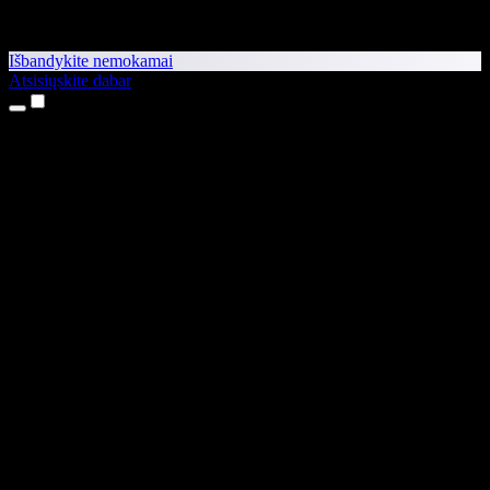
Išbandykite nemokamai
Atsisiųskite dabar
Produktai
Teksto skaitymas balsu
iPhone ir iPad programėlės
Android programėlė
Chrome plėtinys
Edge plėtinys
Interneto programėlė
Mac programėlė
Windows programėlė