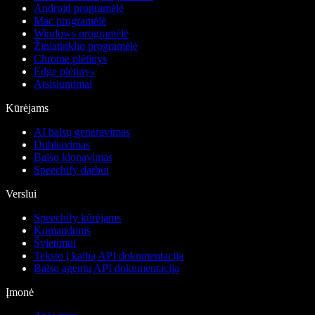
Android programėlė
Mac programėlė
Windows programėlė
Žiniatinklio programėlė
Chrome plėtinys
Edge plėtinys
Atsisiuntimai
Kūrėjams
AI balsų generavimas
Dubliavimas
Balso klonavimas
Speechify darbui
Verslui
Speechify kūrėjams
Komandoms
Švietimui
Teksto į kalbą API dokumentacija
Balso agentų API dokumentacija
Įmonė