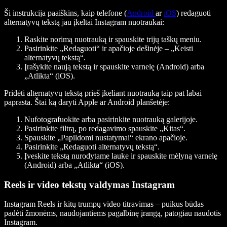
Ši instrukcija paaiškins, kaip telefone (
Android
ar
iOS
) redaguoti
alternatyvų tekstą jau įkeltai Instagram nuotraukai:
Raskite norimą nuotrauką ir spauskite trijų taškų meniu.
Pasirinkite „Redaguoti“ ir apačioje dešinėje – „Keisti
alternatyvų tekstą“.
Įrašykite naują tekstą ir spauskite varnelę (Android) arba
„Atlikta“ (iOS).
Pridėti alternatyvų tekstą prieš įkeliant nuotrauką taip pat labai
paprasta. Štai ką daryti Apple ar Android planšetėje:
Nufotografuokite arba pasirinkite nuotrauką galerijoje.
Pasirinkite filtrą, po redagavimo spauskite „Kitas“.
Spauskite „Papildomi nustatymai“ ekrano apačioje.
Pasirinkite „Redaguoti alternatyvų tekstą“.
Įveskite tekstą nurodytame lauke ir spauskite mėlyną varnelę
(Android) arba „Atlikta“ (iOS).
Reels ir video tekstų valdymas Instagram
Instagram Reels ir kitų trumpų video titravimas – puikus būdas
padėti žmonėms, naudojantiems pagalbinę įrangą, patogiau naudotis
Instagram.