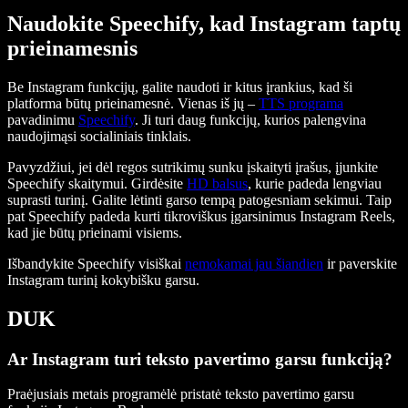
Naudokite Speechify, kad Instagram taptų
prieinamesnis
Be Instagram funkcijų, galite naudoti ir kitus įrankius, kad ši
platforma būtų prieinamesnė. Vienas iš jų –
TTS programa
pavadinimu
Speechify
. Ji turi daug funkcijų, kurios palengvina
naudojimąsi socialiniais tinklais.
Pavyzdžiui, jei dėl regos sutrikimų sunku įskaityti įrašus, įjunkite
Speechify skaitymui. Girdėsite
HD balsus
, kurie padeda lengviau
suprasti turinį. Galite lėtinti garso tempą patogesniam sekimui. Taip
pat Speechify padeda kurti tikroviškus įgarsinimus Instagram Reels,
kad jie būtų prieinami visiems.
Išbandykite Speechify visiškai
nemokamai jau šiandien
ir paverskite
Instagram turinį kokybišku garsu.
DUK
Ar Instagram turi teksto pavertimo garsu funkciją?
Praėjusiais metais programėlė pristatė teksto pavertimo garsu