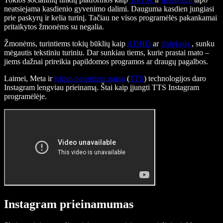
neatsiejama kasdienio gyvenimo dalimi. Dauguma kasdien jungiasi
prie paskyrų ir kelia turinį. Tačiau ne visos programėlės pakankamai
pritaikytos žmonėms su negalia.
Žmonėms, turintiems tokių būklių kaip
ADHD
ar
disleksija
, sunku
mėgautis tekstiniu turiniu. Dar sunkiau tiems, kurie prastai mato –
jiems dažnai prireikia papildomos programos ar draugų pagalbos.
Laimei, Meta ir
teksto pavertimo garsu
(
TTS
) technologijos daro
Instagram lengviau prieinamą. Štai kaip įjungti TTS Instagram
programėlėje.
Instagram prieinamumas