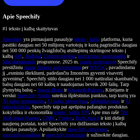
Apie Speechify
#1 teksto į kalbą skaitytuvas
Speechify
yra pirmaujanti pasaulyje
teksto į kalbą
platforma, kuria
pasitiki daugiau nei 50 milijonų vartotojų ir kurią pagrindžia daugiau
nei 500 000 penkių žvaigždučių atsiliepimų skirtingose teksto į
kalbą
iOS
,
Android
,
Chrome plėtinio
,
internetinės programėlės
ir
Mac darbalaukio
programose. 2025 m.
Apple apdovanojo
Speechify
prestižiniu
Apple dizaino apdovanojimu
per
WWDC
, pavadindama
jį „esminiu ištekliumi, padedančiu žmonėms gyventi visavertį
gyvenimą“. Speechify siūlo daugiau nei 1 000 natūraliai skambančių
balsų daugiau nei 60 kalbų ir naudojamas beveik 200 šalių. Tarp
įžymybių balsų –
Snoop Dogg
ir
Gwyneth Paltrow
. Kūrėjams ir
verslui
Speechify Studio
suteikia išplėstinius įrankius, tarp kurių yra
AI balso generatorius
,
AI balso klonavimas
,
AI dubliavimas
ir
AI
balso keitiklis
. Speechify taip pat aprūpina pažangius produktus
kokybišku ir ekonomišku
teksto į kalbą API
. Apie mus rašė
The
Wall Street Journal
,
CNBC
,
Forbes
,
TechCrunch
ir kiti didieji
naujienų portalai, todėl Speechify yra didžiausias teksto į kalbą
teikėjas pasaulyje. Apsilankykite
speechify.com/news
,
speechify.com/blog
ir
speechify.com/press
ir sužinokite daugiau.