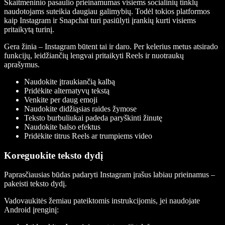
Skaitmeninio pasaulio prieinamumas visiems socialinių tinklų
naudotojams suteikia daugiau galimybių. Todėl tokios platformos
kaip Instagram ir Snapchat turi pasiūlyti įrankių kurti visiems
pritaikytą turinį.
Gera žinia – Instagram būtent tai ir daro. Per kelerius metus atsirado
funkcijų, leidžiančių lengvai pritaikyti Reels ir nuotraukų
aprašymus.
Naudokite įtraukiančią kalbą
Pridėkite alternatyvų tekstą
Venkite per daug emoji
Naudokite didžiąsias raides žymose
Teksto burbuliukai padeda paryškinti žinutę
Naudokite balso efektus
Pridėkite titrus Reels ar trumpiems video
Koreguokite teksto dydį
Paprasčiausias būdas padaryti Instagram įrašus labiau prieinamus –
pakeisti teksto dydį.
Vadovaukitės žemiau pateiktomis instrukcijomis, jei naudojate
Android įrenginį: