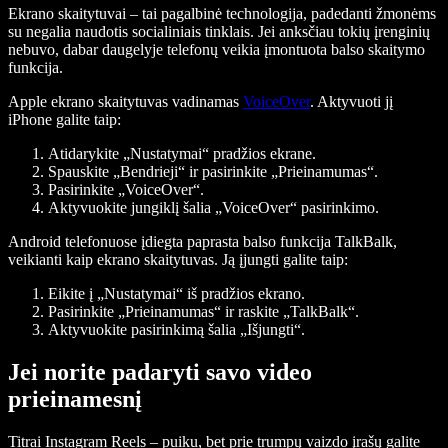
Ekrano skaitytuvai – tai pagalbinė technologija, padedanti žmonėms
su negalia naudotis socialiniais tinklais. Jei anksčiau tokių įrenginių
nebuvo, dabar daugelyje telefonų veikia įmontuota balso skaitymo
funkcija.
Apple ekrano skaitytuvas vadinamas
VoiceOver
. Aktyvuoti jį
iPhone galite taip:
Atidarykite „Nustatymai“ pradžios ekrane.
Spauskite „Bendrieji“ ir pasirinkite „Prieinamumas“.
Pasirinkite „VoiceOver“.
Aktyvuokite jungiklį šalia „VoiceOver“ pasirinkimo.
Android telefonuose įdiegta paprasta balso funkcija TalkBalk,
veikianti kaip ekrano skaitytuvas. Ją įjungti galite taip:
Eikite į „Nustatymai“ iš pradžios ekrano.
Pasirinkite „Prieinamumas“ ir raskite „TalkBalk“.
Aktyvuokite pasirinkimą šalia „Išjungti“.
Jei norite padaryti savo video
prieinamesnį
Titrai Instagram Reels – puiku, bet prie trumpų vaizdo įrašų galite