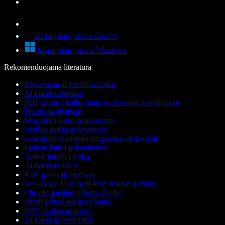
Atsisiųskite, skirta macOS
Atsisiųskite, skirta Windows
Rekomenduojama literatūra
Diktavimas ir įvedimas balsu
AI balso asistentas
PDF teksto į kalbą funkcija Android įrenginiuose
Teksto skaitytuvas
Moteriško balso generatorius
Vyriško balso generatorius
Geriausios skaitymo programos disleksijai
Roboto balso generatorius
Anime teksto į kalbą
AI balso keitiklis
PDF garso skaitytuvas
Ar Google Docs gali man skaityti garsiai?
Chrome plėtinys tekstui į kalbą
Hindi kalbos tekstas į kalbą
PDF skaitymas balsu
AI balsų generavimas