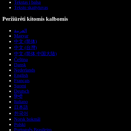
Tekstas į balsą
Teksto skaitytuvas
Peržiūrėti kitomis kalbomis
العربية
Magyar
中文 (简体)
中文 (台灣)
中文 (简体 中国大陆)
Čeština
Dansk
Nederlands
English
Français
Suomi
Deutsch
हिन्दी
Italiano
日本語
한국어
Norsk bokmål
Polski
Português Brasileiro