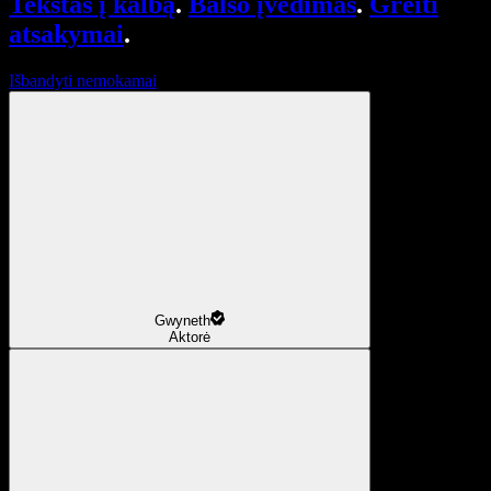
Tekstas į kalbą
.
Balso įvedimas
.
Greiti
atsakymai
.
Išbandyti nemokamai
Gwyneth
Aktorė