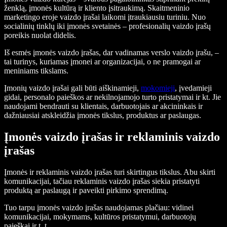
ženklą, įmonės kultūrą ir kliento įsitraukimą. Skaitmeninio
marketingo eroje vaizdo įrašai laikomi įtraukiausiu turiniu. Nuo
socialinių tinklų iki įmonės svetainės – profesionalių vaizdo įrašų
poreikis nuolat didelis.
Iš esmės įmonės vaizdo įrašas, dar vadinamas verslo vaizdo įrašu, –
tai turinys, kuriamas įmonei ar organizacijai, o ne pramogai ar
meniniams tikslams.
Įmonių vaizdo įrašai gali būti aiškinamieji,
mokomieji
, įvedamieji
gidai, personalo paieškos ar nekilnojamojo turto pristatymai ir kt. Jie
naudojami bendrauti su klientais, darbuotojais ar akcininkais ir
dažniausiai atskleidžia įmonės tikslus, produktus ar paslaugas.
Įmonės vaizdo įrašas ir reklaminis vaizdo
įrašas
Įmonės ir reklaminis vaizdo įrašas turi skirtingus tikslus. Abu skirti
komunikacijai, tačiau reklaminis vaizdo įrašas siekia pristatyti
produktą ar paslaugą ir paveikti pirkimo sprendimą.
Tuo tarpu įmonės vaizdo įrašas naudojamas plačiau: vidinei
komunikacijai, mokymams, kultūros pristatymui, darbuotojų
paieškai ir t. t.