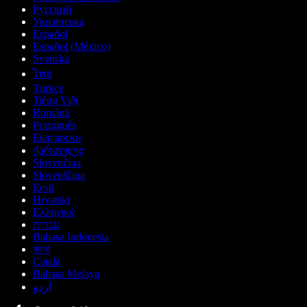
Русский
Українська
Español
Español (México)
Svenska
ไทย
Türkçe
Tiếng Việt
Română
Português
Български
ქართული
Slovenčina
Slovenščina
Eesti
Hrvatski
Ελληνικά
עברית
Bahasa Indonesia
বাংলা
Català
Bahasa Melayu
اردو