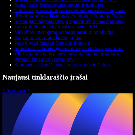
Sonic Tools: Profesionalūs įrankiai ir funkcijos
Mikromokymasis: mokymosi revoliucija mažais žingsniais
iMovie Windows: Išsamus Alternatyvų ir Funkcijų Gidas
Scenarijaus rašymas: istorijų atgaivinimo menas ir amatas
Kaip pridėti animaciją ir vaizdo įrašus į PPT
VideoNow: nešiojamų pramogų pasaulio revoliucija
Kaip animuoti: pradedančiųjų gidas
Kaip Greitai Parašyti Mokslinį Straipsnį
Spoken.io: E. komercijos revoliucija su balso apsipirkimu
Blink prenumeratos planas: maksimali namų apsauga su
Amazon išmaniuoju sprendimu
Shutterstock: Aukščiausios kokybės vaizdų šaltinis
Naujausi tinklaraščio įrašai
Žiūrėti visus