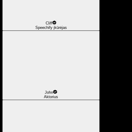
Cliff
Speechify įkūrėjas
John
Aktorius