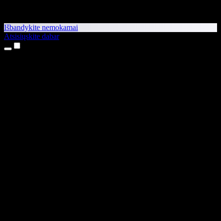
Išbandykite nemokamai
Atsisiųskite dabar
Produktai
Teksto skaitymas balsu
iPhone ir iPad programėlės
Android programėlė
Chrome plėtinys
Edge plėtinys
Interneto programėlė
Mac programėlė
Windows programėlė