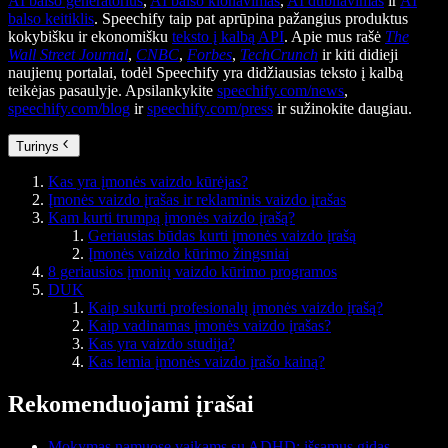
AI balso generatorius
,
AI balso klonavimas
,
AI dubliavimas
ir
AI
balso keitiklis
. Speechify taip pat aprūpina pažangius produktus
kokybišku ir ekonomišku
teksto į kalbą API
. Apie mus rašė
The
Wall Street Journal
,
CNBC
,
Forbes
,
TechCrunch
ir kiti didieji
naujienų portalai, todėl Speechify yra didžiausias teksto į kalbą
teikėjas pasaulyje. Apsilankykite
speechify.com/news
,
speechify.com/blog
ir
speechify.com/press
ir sužinokite daugiau.
Turinys
Kas yra įmonės vaizdo kūrėjas?
Įmonės vaizdo įrašas ir reklaminis vaizdo įrašas
Kam kurti trumpą įmonės vaizdo įrašą?
Geriausias būdas kurti įmonės vaizdo įrašą
Įmonės vaizdo kūrimo žingsniai
8 geriausios įmonių vaizdo kūrimo programos
DUK
Kaip sukurti profesionalų įmonės vaizdo įrašą?
Kaip vadinamas įmonės vaizdo įrašas?
Kas yra vaizdo studija?
Kas lemia įmonės vaizdo įrašo kainą?
Rekomenduojami įrašai
Mokymas namuose vaikams su ADHD: išsamus gidas