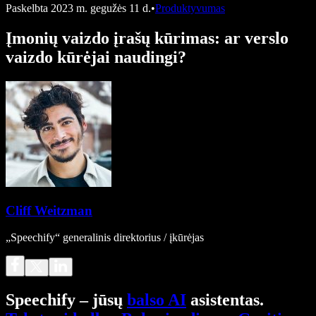
Paskelbta
2023 m. gegužės 11 d.
•
Produktyvumas
Įmonių vaizdo įrašų kūrimas: ar verslo
vaizdo kūrėjai naudingi?
Cliff Weitzman
„Speechify“ generalinis direktorius / įkūrėjas
Speechify – jūsų
balso AI
asistentas.