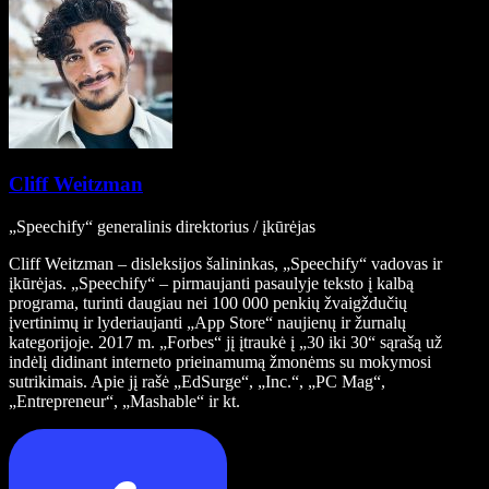
Cliff Weitzman
„Speechify“ generalinis direktorius / įkūrėjas
Cliff Weitzman – disleksijos šalininkas, „Speechify“ vadovas ir
įkūrėjas. „Speechify“ – pirmaujanti pasaulyje teksto į kalbą
programa, turinti daugiau nei 100 000 penkių žvaigždučių
įvertinimų ir lyderiaujanti „App Store“ naujienų ir žurnalų
kategorijoje. 2017 m. „Forbes“ jį įtraukė į „30 iki 30“ sąrašą už
indėlį didinant interneto prieinamumą žmonėms su mokymosi
sutrikimais. Apie jį rašė „EdSurge“, „Inc.“, „PC Mag“,
„Entrepreneur“, „Mashable“ ir kt.