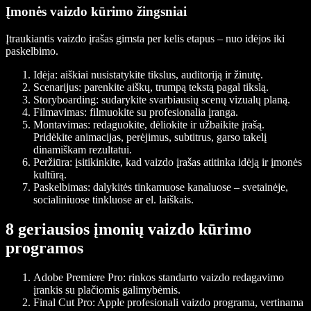
Įmonės vaizdo kūrimo žingsniai
Įtraukiantis vaizdo įrašas gimsta per kelis etapus – nuo idėjos iki
paskelbimo.
Idėja:
aiškiai nusistatykite tikslus, auditoriją ir žinutę.
Scenarijus:
parenkite aiškų, trumpą tekstą pagal tikslą.
Storyboarding:
sudarykite svarbiausių scenų vizualų planą.
Filmavimas:
filmuokite su profesionalia įranga.
Montavimas:
redaguokite, dėliokite ir užbaikite įrašą.
Pridėkite animacijas, perėjimus, subtitrus, garso takelį
dinamiškam rezultatui.
Peržiūra:
įsitikinkite, kad vaizdo įrašas atitinka idėją ir įmonės
kultūrą.
Paskelbimas:
dalykitės tinkamuose kanaluose – svetainėje,
socialiniuose tinkluose ar el. laiškais.
8 geriausios įmonių vaizdo kūrimo
programos
Adobe Premiere Pro:
rinkos standarto vaizdo redagavimo
įrankis su plačiomis galimybėmis.
Final Cut Pro:
Apple profesionali vaizdo programa, vertinama