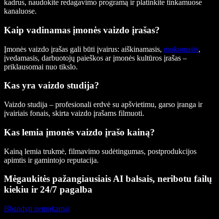
kadrus, naudokite redagavimo programą ir platinkite tinkamuose
kanaluose.
Kaip vadinamas įmonės vaizdo įrašas?
Įmonės vaizdo įrašas gali būti įvairus: aiškinamasis,
mokomasis
,
įvedamasis, darbuotojų paieškos ar įmonės kultūros įrašas –
priklausomai nuo tikslo.
Kas yra vaizdo studija?
Vaizdo studija – profesionali erdvė su apšvietimu, garso įranga ir
įvairiais fonais, skirta vaizdo įrašams filmuoti.
Kas lemia įmonės vaizdo įrašo kainą?
Kainą lemia trukmė, filmavimo sudėtingumas, postprodukcijos
apimtis ir gamintojo reputacija.
Mėgaukitės pažangiausiais AI balsais, neribotu failų
kiekiu ir 24/7 pagalba
Išbandyti nemokamai