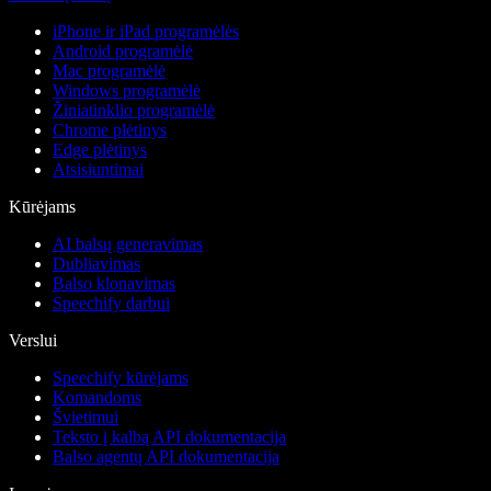
iPhone ir iPad programėlės
Android programėlė
Mac programėlė
Windows programėlė
Žiniatinklio programėlė
Chrome plėtinys
Edge plėtinys
Atsisiuntimai
Kūrėjams
AI balsų generavimas
Dubliavimas
Balso klonavimas
Speechify darbui
Verslui
Speechify kūrėjams
Komandoms
Švietimui
Teksto į kalbą API dokumentacija
Balso agentų API dokumentacija