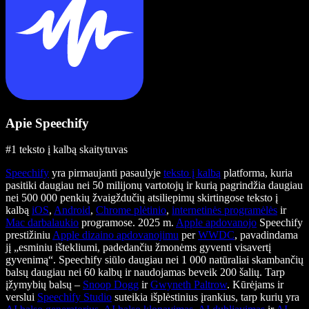
Apie Speechify
#1 teksto į kalbą skaitytuvas
Speechify
yra pirmaujanti pasaulyje
teksto į kalbą
platforma, kuria
pasitiki daugiau nei 50 milijonų vartotojų ir kurią pagrindžia daugiau
nei 500 000 penkių žvaigždučių atsiliepimų skirtingose teksto į
kalbą
iOS
,
Android
,
Chrome plėtinio
,
internetinės programėlės
ir
Mac darbalaukio
programose. 2025 m.
Apple apdovanojo
Speechify
prestižiniu
Apple dizaino apdovanojimu
per
WWDC
, pavadindama
jį „esminiu ištekliumi, padedančiu žmonėms gyventi visavertį
gyvenimą“. Speechify siūlo daugiau nei 1 000 natūraliai skambančių
balsų daugiau nei 60 kalbų ir naudojamas beveik 200 šalių. Tarp
įžymybių balsų –
Snoop Dogg
ir
Gwyneth Paltrow
. Kūrėjams ir
verslui
Speechify Studio
suteikia išplėstinius įrankius, tarp kurių yra