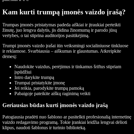
Kam kurti trumpą įmonės vaizdo įrašą?
Trumpas įmonės pristatymas padeda aiškiai ir įtraukiai perteikti
žinutę, juo lengva dalytis, jis didina žinomumą ir parodo jūsų
vertybes, o tai stiprina auditorijos pasitikėjimą.
Trumpi įmonės vaizdo įrašai itin veiksmingi socialiniuose tinkluose
ir reklamose. Svarbiausia – aiškumas ir glaustumas. Atkreipkite
dėmesį:
Naudokite vaizdus, perėjimus ir tinkamus šriftus stipriam
įspūdžiui
Intro darykite trumpą
Trumpai pristatykite įmonę
Jei reikia, parodykite trumpą pamoką
Pabaigoje pateikite aiškų raginimą veikti
Geriausias būdas kurti įmonės vaizdo įrašą
Patogiausia pradėti nuo šablono ar pasitelkti profesionalią internetinę
vaizdo redagavimo programą. Tokie įrankiai leidžia lengvai dėlioti
klipus, naudoti šablonus ir turinio biblioteką.