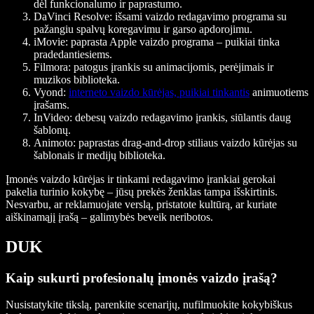
dėl funkcionalumo ir paprastumo.
DaVinci Resolve:
išsami vaizdo redagavimo programa su
pažangiu spalvų koregavimu ir garso apdorojimu.
iMovie:
paprasta Apple vaizdo programa – puikiai tinka
pradedantiesiems.
Filmora:
patogus įrankis su animacijomis, perėjimais ir
muzikos biblioteka.
Vyond:
interneto vaizdo kūrėjas, puikiai tinkantis
animuotiems
įrašams.
InVideo:
debesų vaizdo redagavimo įrankis, siūlantis daug
šablonų.
Animoto:
paprastas drag-and-drop stiliaus vaizdo kūrėjas su
šablonais ir medijų biblioteka.
Įmonės vaizdo kūrėjas ir tinkami redagavimo įrankiai gerokai
pakelia turinio kokybę – jūsų prekės ženklas tampa išskirtinis.
Nesvarbu, ar reklamuojate verslą, pristatote kultūrą, ar kuriate
aiškinamąjį įrašą – galimybės beveik neribotos.
DUK
Kaip sukurti profesionalų įmonės vaizdo įrašą?
Nusistatykite tikslą, parenkite scenarijų, nufilmuokite kokybiškus