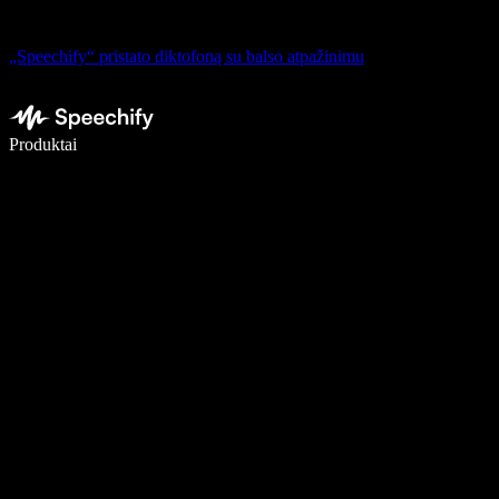
„Speechify“ pristato diktofoną su balso atpažinimu
Rašykite 5× greičiau naudodami diktavimą balsu
Produktai
Sužinokite daugiau