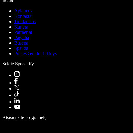
Įmonė
Apie mus
Kontaktai
Tinklaraštis
Karjera
Partneriai
Pagalba
Būsena
Spauda
Prekės ženklo rinkinys
Sekite Speechify
Atsisiųskite programėlę