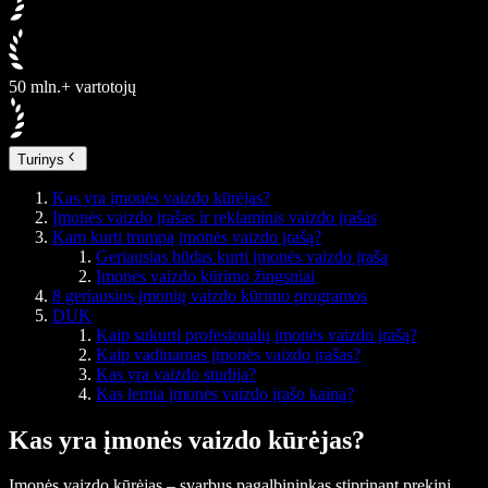
50 mln.+ vartotojų
Turinys
Kas yra įmonės vaizdo kūrėjas?
Įmonės vaizdo įrašas ir reklaminis vaizdo įrašas
Kam kurti trumpą įmonės vaizdo įrašą?
Geriausias būdas kurti įmonės vaizdo įrašą
Įmonės vaizdo kūrimo žingsniai
8 geriausios įmonių vaizdo kūrimo programos
DUK
Kaip sukurti profesionalų įmonės vaizdo įrašą?
Kaip vadinamas įmonės vaizdo įrašas?
Kas yra vaizdo studija?
Kas lemia įmonės vaizdo įrašo kainą?
Kas yra įmonės vaizdo kūrėjas?
Įmonės vaizdo kūrėjas – svarbus pagalbininkas stiprinant prekinį