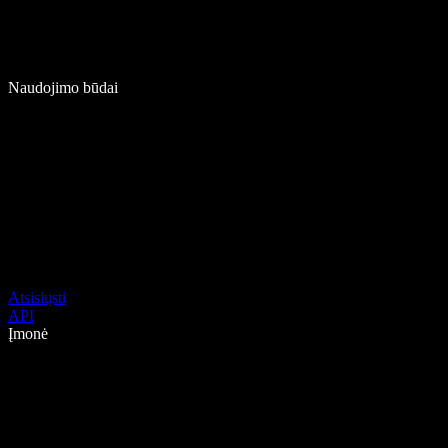
Naudojimo būdai
Atsisiųsti
API
Įmonė