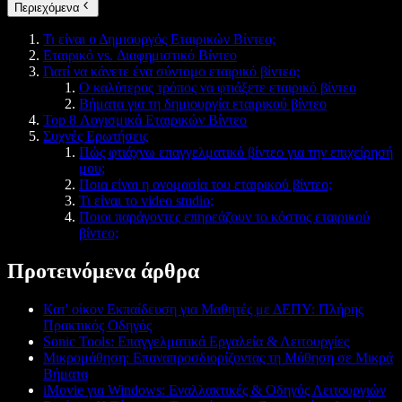
Περιεχόμενα
Τι είναι ο Δημιουργός Εταιρικών Βίντεο;
Εταιρικό vs. Διαφημιστικό Βίντεο
Γιατί να κάνετε ένα σύντομο εταιρικό βίντεο;
Ο καλύτερος τρόπος να φτιάξετε εταιρικό βίντεο
Βήματα για τη δημιουργία εταιρικού βίντεο
Top 8 Λογισμικά Εταιρικών Βίντεο
Συχνές Ερωτήσεις
Πώς φτιάχνω επαγγελματικό βίντεο για την επιχείρησή
μου;
Ποια είναι η ονομασία του εταιρικού βίντεο;
Τι είναι το video studio;
Ποιοι παράγοντες επηρεάζουν το κόστος εταιρικού
βίντεο;
Προτεινόμενα άρθρα
Κατ' οίκον Εκπαίδευση για Μαθητές με ΔΕΠΥ: Πλήρης
Πρακτικός Οδηγός
Sonic Tools: Επαγγελματικά Εργαλεία & Λειτουργίες
Μικρομάθηση: Επαναπροσδιορίζοντας τη Μάθηση σε Μικρά
Βήματα
iMovie για Windows: Εναλλακτικές & Οδηγός Λειτουργιών