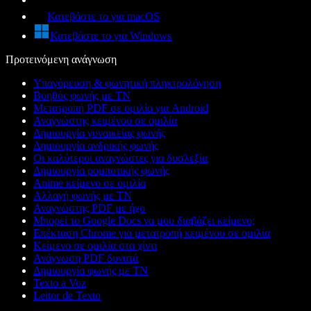
Κατεβάστε το για macOS
Κατεβάστε το για Windows
Προτεινόμενη ανάγνωση
Υπαγόρευση & φωνητική πληκτρολόγηση
Βοηθός φωνής με ΤΝ
Μετατροπή PDF σε ομιλία για Android
Αναγνώστης κειμένου σε ομιλία
Δημιουργία γυναικείας φωνής
Δημιουργία ανδρικής φωνής
Οι καλύτεροι αναγνώστες για δυσλεξία
Δημιουργία ρομποτικής φωνής
Anime κείμενο σε ομιλία
Αλλαγή φωνής με ΤΝ
Αναγνώστης PDF με ήχο
Μπορεί το Google Docs να μου διαβάζει κείμενο;
Επέκταση Chrome για μετατροπή κειμένου σε ομιλία
Κείμενο σε ομιλία στα χίντι
Ανάγνωση PDF δυνατά
Δημιουργία φωνής με ΤΝ
Texto a Voz
Leitor de Texto