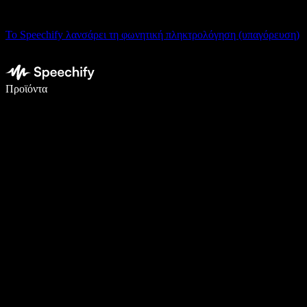
Το Speechify λανσάρει τη φωνητική πληκτρολόγηση (υπαγόρευση)
Γράψτε 5× πιο γρήγορα με φωνητική πληκτρολόγηση
Προϊόντα
Μάθετε περισσότερα