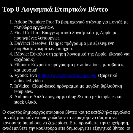
Top 8 Λογισμικά Εταιρικών Βίντεο
Adobe Premiere Pro:
Το βιομηχανικό στάνταρ για μοντάζ με
πληθώρα εργαλείων.
Final Cut Pro:
Επαγγελματικό λογισμικό της Apple με
προηγμένες λειτουργίες.
DaVinci Resolve:
Πλήρες πρόγραμμα με εξελιγμένη
διόρθωση χρωμάτων και ήχου.
iMovie:
Εύκολο στη χρήση λογισμικό της Apple, ιδανικό για
αρχάριους.
Filmora:
Εύχρηστο πρόγραμμα με animations, μεταβάσεις
και μουσική.
Vyond:
Ένα
online εργαλείο κατάλληλο για
εξαιρετικά
animated video.
InVideo:
Cloud-based πρόγραμμα με μεγάλη βιβλιοθήκη
templates.
Animoto:
Απλό πρόγραμμα drag & drop με templates και
stock υλικό.
Ο σωστός δημιουργός εταιρικού βίντεο και τα κατάλληλα εργαλεία
μοντάζ μπορούν να απογειώσουν το περιεχόμενό σας και να
κάνουν το brand σας να ξεχωρίσει. Είτε προωθείτε την επιχείρηση,
αναδεικνύετε την κουλτούρα είτε δημιουργείτε εξηγητικό βίντεο, οι