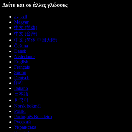
Δείτε και σε άλλες γλώσσες
العربية
Magyar
中文 (简体)
中文 (台灣)
中文 (简体 中国大陆)
Čeština
Dansk
Nederlands
English
Français
Suomi
Deutsch
हिन्दी
Italiano
日本語
한국어
Norsk bokmål
Polski
Português Brasileiro
Русский
Українська