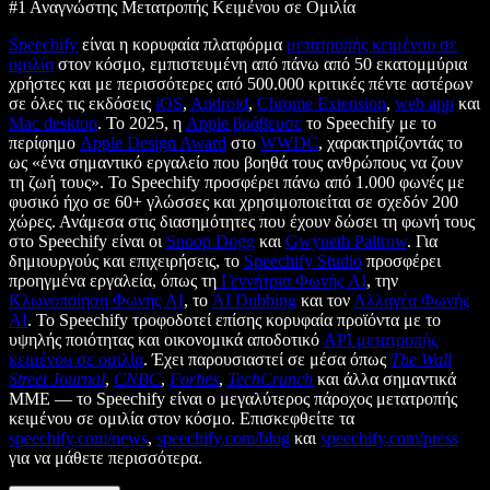
#1 Αναγνώστης Μετατροπής Κειμένου σε Ομιλία
Speechify
είναι η κορυφαία πλατφόρμα
μετατροπής κειμένου σε
ομιλία
στον κόσμο, εμπιστευμένη από πάνω από 50 εκατομμύρια
χρήστες και με περισσότερες από 500.000 κριτικές πέντε αστέρων
σε όλες τις εκδόσεις
iOS
,
Android
,
Chrome Extension
,
web app
και
Mac desktop
. Το 2025, η
Apple βράβευσε
το Speechify με το
περίφημο
Apple Design Award
στο
WWDC
, χαρακτηρίζοντάς το
ως «ένα σημαντικό εργαλείο που βοηθά τους ανθρώπους να ζουν
τη ζωή τους». Το Speechify προσφέρει πάνω από 1.000 φωνές με
φυσικό ήχο σε 60+ γλώσσες και χρησιμοποιείται σε σχεδόν 200
χώρες. Ανάμεσα στις διασημότητες που έχουν δώσει τη φωνή τους
στο Speechify είναι οι
Snoop Dogg
και
Gwyneth Paltrow
. Για
δημιουργούς και επιχειρήσεις, το
Speechify Studio
προσφέρει
προηγμένα εργαλεία, όπως τη
Γεννήτρια Φωνής AI
, την
Κλωνοποίηση Φωνής AI
, το
AI Dubbing
και τον
Αλλαγέα Φωνής
AI
. Το Speechify τροφοδοτεί επίσης κορυφαία προϊόντα με το
υψηλής ποιότητας και οικονομικά αποδοτικό
API μετατροπής
κειμένου σε ομιλία
. Έχει παρουσιαστεί σε μέσα όπως
The Wall
Street Journal
,
CNBC
,
Forbes
,
TechCrunch
και άλλα σημαντικά
ΜΜΕ — το Speechify είναι ο μεγαλύτερος πάροχος μετατροπής
κειμένου σε ομιλία στον κόσμο. Επισκεφθείτε τα
speechify.com/news
,
speechify.com/blog
και
speechify.com/press
για να μάθετε περισσότερα.