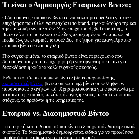
Τι είναι ο Δημιουργός Εταιρικών Βίντεο;
Ο δημιουργός εταιρικών βίντεο είναι πολύτιμο εργαλείο για κάθε
επιχείρηση που θέλει να ενισχύσει το brand, την κουλτούρα της και
την εμπλοκή των πελατών. Στην εποχή του digital marketing, το
βίντεο είναι το πιο ελκυστικό είδος περιεχομένου. Από τα social
media έως τις εταιρικές ιστοσελίδες, η ζήτηση για επαγγελματικά
εταιρικά βίντεο είναι μεγάλη.
Πιο συγκεκριμένα, το εταιρικό βίντεο είναι περιεχόμενο που
δημιουργείται για μια επιχείρηση ή έναν οργανισμό και όχι για
διασκέδαση ή καθαρά καλλιτεχνικούς σκοπούς.
Ενδεικτικοί τύποι εταιρικών βίντεο: βίντεο παρουσίασης,
εκπαιδευτικά βίντεο
, βίντεο onboarding, βίντεο προσλήψεων,
παρουσιάσεις ακινήτων κ.ά. Χρησιμοποιούνται για επικοινωνία με
το κοινό της εταιρίας, πελάτες ή εργαζόμενους, με επίκεντρο τους
στόχους, τα προϊόντα ή τις υπηρεσίες της.
Εταιρικό vs. Διαφημιστικό Βίντεο
Το εταιρικό και το διαφημιστικό βίντεο εξυπηρετούν διαφορετικούς
σκοπούς. Το διαφημιστικό δημιουργείται ειδικά για να προωθήσει
προϊόν ή υπηρεσία και να επηρεάσει τις αγορές.