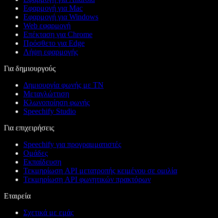
Εφαρμογή για Mac
Εφαρμογή για Windows
Web εφαρμογή
Επέκταση για Chrome
Πρόσθετο για Edge
Λήψη εφαρμογής
Για δημιουργούς
Δημιουργία φωνής με ΤΝ
Μεταγλώττιση
Κλωνοποίηση φωνής
Speechify Studio
Για επιχειρήσεις
Speechify για προγραμματιστές
Ομάδες
Εκπαίδευση
Τεκμηρίωση API μετατροπής κειμένου σε ομιλία
Τεκμηρίωση API φωνητικών πρακτόρων
Εταιρεία
Σχετικά με εμάς