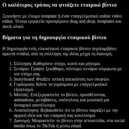
Ο καλύτερος τρόπος να φτιάξετε εταιρικό βίντεο
Ξεκινήστε με έτοιμο template ή έναν επαγγελματικό online video
editor. Τέτοια εργαλεία προσφέρουν drag and drop, templates και
stock υλικό.
Βήματα για τη δημιουργία εταιρικού βίντεο
Η δημιουργία ενός ελκυστικού εταιρικού βίντεο περιλαμβάνει
αρκετά στάδια, από τη σύλληψη της ιδέας μέχρι τη διανομή.
Σύλληψη:
Καθορίστε στόχο, κοινό και μήνυμα.
Σενάριο:
Γράψτε ξεκάθαρο, σύντομο σενάριο σύμφωνα με
τον στόχο σας.
Storyboard:
Φτιάξτε οπτική απεικόνιση των σκηνών.
Γυρίσματα:
Κάντε τα γυρίσματα με επαγγελματικό
εξοπλισμό.
Μοντάζ:
Επεξεργαστείτε το βίντεο, προσθέτοντας
animations, μεταβάσεις, υπότιτλους και μουσική για
δυναμικό αποτέλεσμα.
Ανασκόπηση:
Βεβαιωθείτε ότι το βίντεο ταιριάζει με την
αρχική ιδέα και την εταιρική σας κουλτούρα.
Διανομή:
Μοιραστείτε το βίντεο στην ιστοσελίδα, στα social
media όπως το TikTok ή μέσω email.