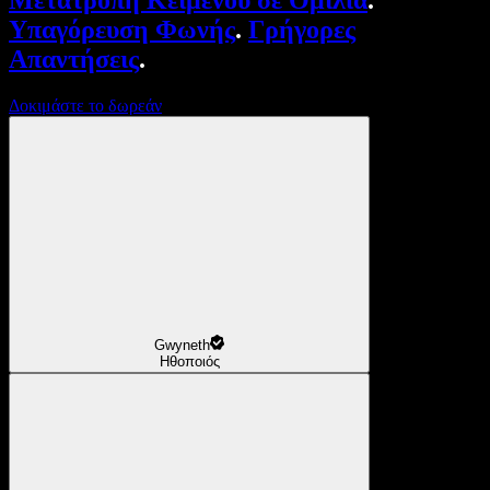
Μετατροπή Κειμένου σε Ομιλία
.
Υπαγόρευση Φωνής
.
Γρήγορες
Απαντήσεις
.
Δοκιμάστε το δωρεάν
Gwyneth
Ηθοποιός