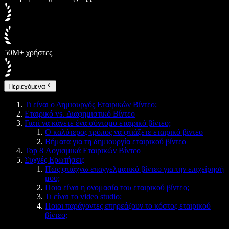
50M+ χρήστες
Περιεχόμενα
Τι είναι ο Δημιουργός Εταιρικών Βίντεο;
Εταιρικό vs. Διαφημιστικό Βίντεο
Γιατί να κάνετε ένα σύντομο εταιρικό βίντεο;
Ο καλύτερος τρόπος να φτιάξετε εταιρικό βίντεο
Βήματα για τη δημιουργία εταιρικού βίντεο
Top 8 Λογισμικά Εταιρικών Βίντεο
Συχνές Ερωτήσεις
Πώς φτιάχνω επαγγελματικό βίντεο για την επιχείρησή
μου;
Ποια είναι η ονομασία του εταιρικού βίντεο;
Τι είναι το video studio;
Ποιοι παράγοντες επηρεάζουν το κόστος εταιρικού
βίντεο;