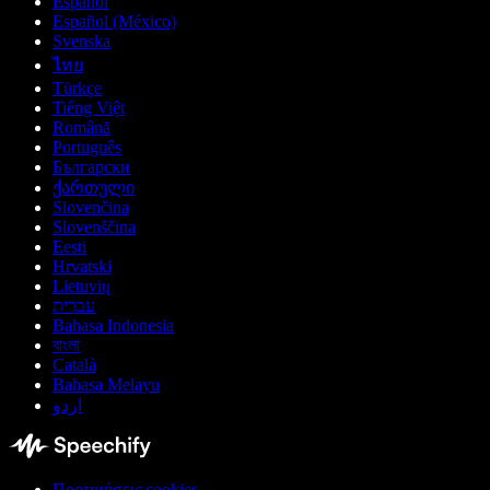
Español
Español (México)
Svenska
ไทย
Türkçe
Tiếng Việt
Română
Português
Български
ქართული
Slovenčina
Slovenščina
Eesti
Hrvatski
Lietuvių
עברית
Bahasa Indonesia
বাংলা
Català
Bahasa Melayu
اردو
Προτιμήσεις cookies