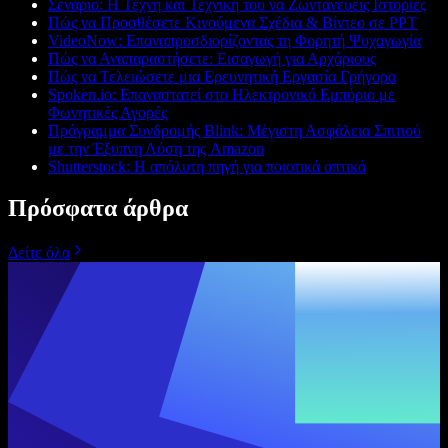
Σενάριο: Η Τέχνη και Τεχνική του να Ζωντανεύεις Ιστορίες
Πώς να Προσθέσετε Κινούμενα Σχέδια & Βίντεο σε PPT
VideoNow: Επαναπροσδιορίζοντας τη Φορητή Ψυχαγωγία
Πώς να Αναπαραστήσετε: Εισαγωγή για Αρχάριους
Πώς να Τελειώσετε μια Ερευνητική Εργασία Γρήγορα
Spoken.io: Επαναστατεί στο Ηλεκτρονικό Εμπόριο με
Φωνητικές Αγορές
Πρόγραμμα Συνδρομής Blink: Μέγιστη Ασφάλεια Σπιτιού
με την Έξυπνη Λύση της Amazon
Shutterstock: Η απόλυτη πηγή για ποιοτικά οπτικά
Πρόσφατα άρθρα
Δείτε όλα