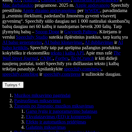
Mac darbalaukio
programose. 2025 m.
Apple apdovanojo
Speechify
prestižiniu
Apple dizaino apdovanojimu
per
WWDC
, pavadindama
jį „esminiu ištekliumi, padedančiu žmonėms gyventi visavertį
gyvenimą“. Speechify siūlo daugiau nei 1 000 natūraliai skambančių
balsų daugiau nei 60 kalbų ir naudojamas beveik 200 šalių. Tarp
įžymybių balsų –
Snoop Dogg
ir
Gwyneth Paltrow
. Kūrėjams ir
verslui
Speechify Studio
suteikia išplėstinius įrankius, tarp kurių yra
AI balso generatorius
,
AI balso klonavimas
,
AI dubliavimas
ir
AI
balso keitiklis
. Speechify taip pat aprūpina pažangius produktus
kokybišku ir ekonomišku
teksto į kalbą API
. Apie mus rašė
The
Wall Street Journal
,
CNBC
,
Forbes
,
TechCrunch
ir kiti didieji
naujienų portalai, todėl Speechify yra didžiausias teksto į kalbą
teikėjas pasaulyje. Apsilankykite
speechify.com/news
,
speechify.com/blog
ir
speechify.com/press
ir sužinokite daugiau.
Turinys
Muzikos miksavimo pagrindai
Pasiruošimas miksavimui
Žingsnis po žingsnio: muzikos miksavimas
Garso lygių ir panoramavimo balansas
Ekvalaizavimas (EQ) ir kompresija
Efektų ir automatikos pridėjimas
Galutinis miksavimas