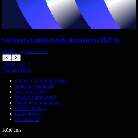
Geriausios Gemini Spark alternatyvos 2026 m.
2026 m. gegužės 22 d.
2
Žiūrėti visus
Tekstas į kalbą
iPhone ir iPad programėlės
Android programėlė
Mac programėlė
Windows programėlė
Žiniatinklio programėlė
Chrome plėtinys
Edge plėtinys
Atsisiuntimai
Kūrėjams