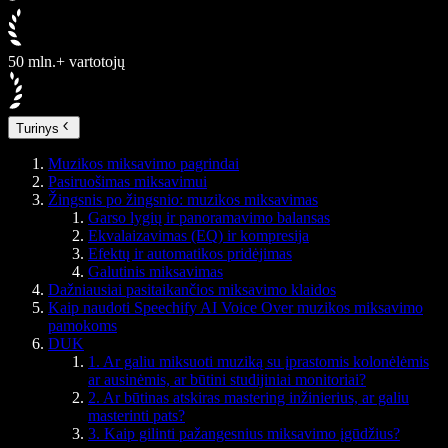
50 mln.+ vartotojų
Turinys
Muzikos miksavimo pagrindai
Pasiruošimas miksavimui
Žingsnis po žingsnio: muzikos miksavimas
Garso lygių ir panoramavimo balansas
Ekvalaizavimas (EQ) ir kompresija
Efektų ir automatikos pridėjimas
Galutinis miksavimas
Dažniausiai pasitaikančios miksavimo klaidos
Kaip naudoti Speechify AI Voice Over muzikos miksavimo
pamokoms
DUK
1. Ar galiu miksuoti muziką su įprastomis kolonėlėmis
ar ausinėmis, ar būtini studijiniai monitoriai?
2. Ar būtinas atskiras mastering inžinierius, ar galiu
masterinti pats?
3. Kaip gilinti pažangesnius miksavimo įgūdžius?