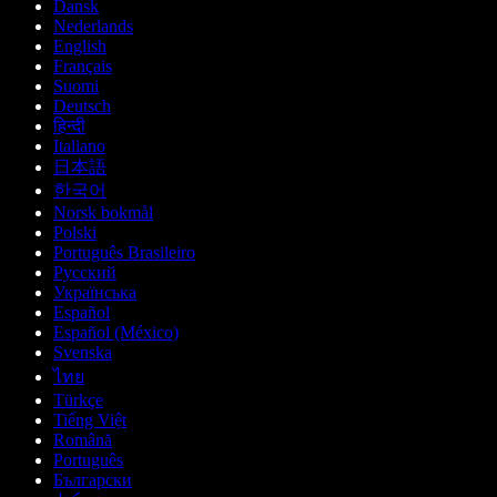
Dansk
Nederlands
English
Français
Suomi
Deutsch
हिन्दी
Italiano
日本語
한국어
Norsk bokmål
Polski
Português Brasileiro
Русский
Українська
Español
Español (México)
Svenska
ไทย
Türkçe
Tiếng Việt
Română
Português
Български