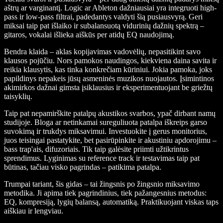
aštrų ar varginantį. Logic ar Ableton dažniausiai yra integruoti high-
pass ir low-pass filtrai, padedantys valdyti šią pusiausvyrą. Geri
miksai taip pat išlaiko ir subalansuotą vidurinių dažnių spektrą –
gitaros, vokalai išlieka aiškūs per atidų EQ naudojimą.
Bendra klaida – aklas kopijavimas vadovėlių, nepasitikint savo
klausos pojūčiu. Nors pamokos naudingos, kiekviena daina savita ir
reikia klausytis, kas tinka konkrečiam kūriniui. Jokia pamoka, joks
papildinys nepakeis jūsų asmeninės muzikos nuojautos. Įsimintinos
akimirkos dažnai gimsta įsiklausius ir eksperimentuojant be griežtų
taisyklių.
Taip pat nepamirškite patalpų akustikos svarbos, ypač dirbant namų
studijoje. Bloga ar netinkamai sureguliuota patalpa iškreips garso
suvokimą ir trukdys miksavimui. Investuokite į gerus monitorius,
juos teisingai pastatykite, bet pasirūpinkite ir akustiniu apdorojimu –
bass trap'ais, difuzoriais. Tik taip galėsite priimti užtikrintus
sprendimus. Lyginimas su reference track ir testavimas taip pat
būtinas, tačiau visko pagrindas – patikima patalpa.
Trumpai tariant, šis gidas – tai žingsnis po žingsnio miksavimo
metodika. Ji apima tiek pagrindinius, tiek pažangesnius metodus:
EQ, kompresiją, lygių balansą, automatiką. Praktikuojant viskas taps
aiškiau ir lengviau.