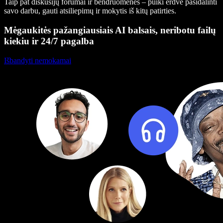
Taip pat diskusijų forumai ir bendruomenės – puiki erdvė pasidalinti
savo darbu, gauti atsiliepimų ir mokytis iš kitų patirties.
Mėgaukitės pažangiausiais AI balsais, neribotu failų
kiekiu ir 24/7 pagalba
Išbandyti nemokamai