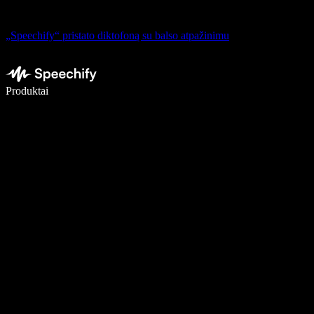
„Speechify“ pristato diktofoną su balso atpažinimu
Rašykite 5× greičiau naudodami diktavimą balsu
Produktai
Sužinokite daugiau