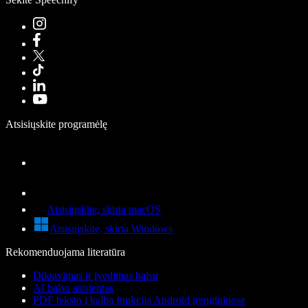
Atsisiųskite programėlę
Atsisiųskite, skirta macOS
Atsisiųskite, skirta Windows
Rekomenduojama literatūra
Diktavimas ir įvedimas balsu
AI balso asistentas
PDF teksto į kalbą funkcija Android įrenginiuose