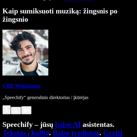
Kaip sumiksuoti muziką: žingsnis po
žingsnio
Cliff Weitzman
„Speechify“ generalinis direktorius / įkūrėjas
Speechify – jūsų
balso AI
asistentas.
Tekstas į kalbą
.
Balso įvedimas
.
Greiti