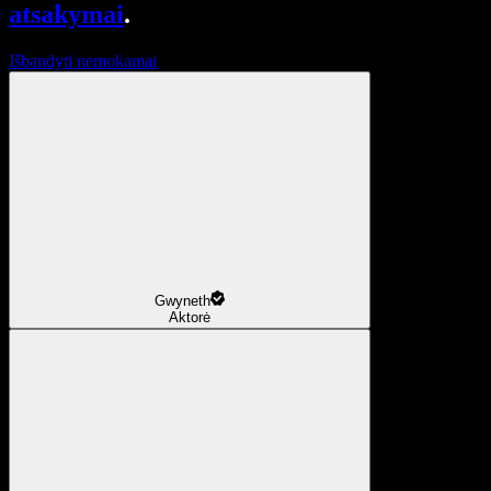
atsakymai
.
Išbandyti nemokamai
Gwyneth
Aktorė