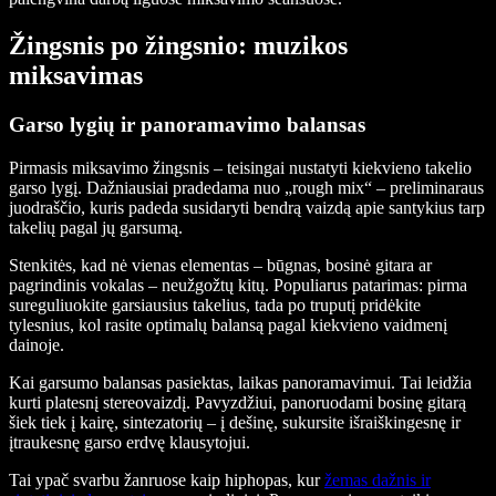
Žingsnis po žingsnio: muzikos
miksavimas
Garso lygių ir panoramavimo balansas
Pirmasis miksavimo žingsnis – teisingai nustatyti kiekvieno takelio
garso lygį. Dažniausiai pradedama nuo „rough mix“ – preliminaraus
juodraščio, kuris padeda susidaryti bendrą vaizdą apie santykius tarp
takelių pagal jų garsumą.
Stenkitės, kad nė vienas elementas – būgnas, bosinė gitara ar
pagrindinis vokalas – neužgožtų kitų. Populiarus patarimas: pirma
sureguliuokite garsiausius takelius, tada po truputį pridėkite
tylesnius, kol rasite optimalų balansą pagal kiekvieno vaidmenį
dainoje.
Kai garsumo balansas pasiektas, laikas panoramavimui. Tai leidžia
kurti platesnį stereovaizdį. Pavyzdžiui, panoruodami bosinę gitarą
šiek tiek į kairę, sintezatorių – į dešinę, sukursite išraiškingesnę ir
įtraukesnę garso erdvę klausytojui.
Tai ypač svarbu žanruose kaip hiphopas, kur
žemas dažnis ir