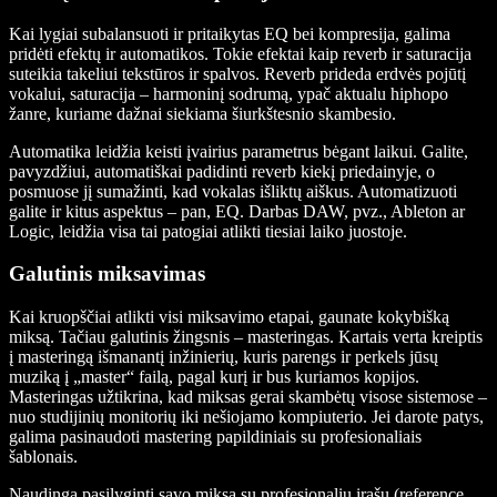
Kai lygiai subalansuoti ir pritaikytas EQ bei kompresija, galima
pridėti efektų ir automatikos. Tokie efektai kaip reverb ir saturacija
suteikia takeliui tekstūros ir spalvos. Reverb prideda erdvės pojūtį
vokalui, saturacija – harmoninį sodrumą, ypač aktualu hiphopo
žanre, kuriame dažnai siekiama šiurkštesnio skambesio.
Automatika leidžia keisti įvairius parametrus bėgant laikui. Galite,
pavyzdžiui, automatiškai padidinti reverb kiekį priedainyje, o
posmuose jį sumažinti, kad vokalas išliktų aiškus. Automatizuoti
galite ir kitus aspektus – pan, EQ. Darbas DAW, pvz., Ableton ar
Logic, leidžia visa tai patogiai atlikti tiesiai laiko juostoje.
Galutinis miksavimas
Kai kruopščiai atlikti visi miksavimo etapai, gaunate kokybišką
miksą. Tačiau galutinis žingsnis – masteringas. Kartais verta kreiptis
į masteringą išmanantį inžinierių, kuris parengs ir perkels jūsų
muziką į „master“ failą, pagal kurį ir bus kuriamos kopijos.
Masteringas užtikrina, kad miksas gerai skambėtų visose sistemose –
nuo studijinių monitorių iki nešiojamo kompiuterio. Jei darote patys,
galima pasinaudoti mastering papildiniais su profesionaliais
šablonais.
Naudinga pasilyginti savo miksą su profesionaliu įrašu (reference