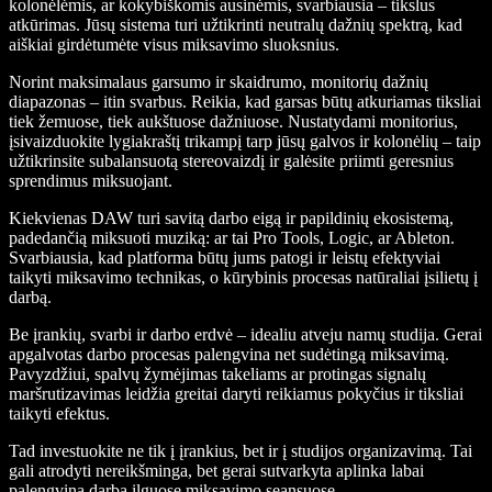
kolonėlėmis, ar kokybiškomis ausinėmis, svarbiausia – tikslus
atkūrimas. Jūsų sistema turi užtikrinti neutralų dažnių spektrą, kad
aiškiai girdėtumėte visus miksavimo sluoksnius.
Norint maksimalaus garsumo ir skaidrumo, monitorių dažnių
diapazonas – itin svarbus. Reikia, kad garsas būtų atkuriamas tiksliai
tiek žemuose, tiek aukštuose dažniuose. Nustatydami monitorius,
įsivaizduokite lygiakraštį trikampį tarp jūsų galvos ir kolonėlių – taip
užtikrinsite subalansuotą stereovaizdį ir galėsite priimti geresnius
sprendimus miksuojant.
Kiekvienas DAW turi savitą darbo eigą ir papildinių ekosistemą,
padedančią miksuoti muziką: ar tai Pro Tools, Logic, ar Ableton.
Svarbiausia, kad platforma būtų jums patogi ir leistų efektyviai
taikyti miksavimo technikas, o kūrybinis procesas natūraliai įsilietų į
darbą.
Be įrankių, svarbi ir darbo erdvė – idealiu atveju namų studija. Gerai
apgalvotas darbo procesas palengvina net sudėtingą miksavimą.
Pavyzdžiui, spalvų žymėjimas takeliams ar protingas signalų
maršrutizavimas leidžia greitai daryti reikiamus pokyčius ir tiksliai
taikyti efektus.
Tad investuokite ne tik į įrankius, bet ir į studijos organizavimą. Tai
gali atrodyti nereikšminga, bet gerai sutvarkyta aplinka labai
palengvina darbą ilguose miksavimo seansuose.