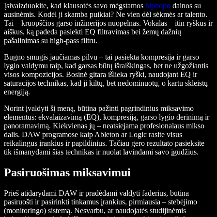
Įsivaizduokite, kad klausotės savo mėgstamos
hiphopo
dainos su
ausinėmis. Kodėl ji skamba puikiai? Ne vien dėl sėkmės ar talento.
Tai – kruopščios garso inžinerijos nuopelnas. Vokalas – itin ryškus ir
aiškus, ką padeda pasiekti EQ filtravimas bei žemų dažnių
pašalinimas su high-pass filtru.
Būgno smūgis jaučiamas pilvu – tai pasiekta kompresija ir garso
lygio valdymu taip, kad garsas būtų išraiškingas, bet ne užgožiantis
visos kompozicijos. Bosinė gitara išlieka ryški, naudojant EQ ir
saturacijos technikas, kad ji kiltų, bet nedominuotų, o kartu skleistų
energiją.
Norint įvaldyti šį meną, būtina pažinti pagrindinius miksavimo
elementus: ekvalaizavimą (EQ), kompresiją, garso lygio derinimą ir
panoramavimą. Kiekvienas jų – neatsiejama profesionalaus mikso
dalis. DAW programose kaip Ableton ar Logic rasite visus
reikalingus įrankius ir papildinius. Tačiau gero rezultato pasieksite
tik išmanydami šias technikas ir nuolat lavindami savo įgūdžius.
Pasiruošimas miksavimui
Prieš atidarydami DAW ir pradėdami valdyti faderius, būtina
pasiruošti ir pasirinkti tinkamus įrankius, pirmiausia – stebėjimo
(monitoringo) sistemą. Nesvarbu, ar naudojatės studijinėmis