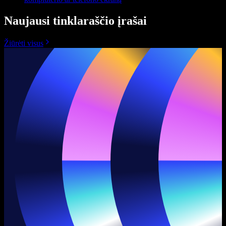
Naujausi tinklaraščio įrašai
Žiūrėti visus