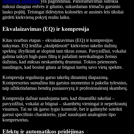
sintetiniai elementai
yra pagrindiniai. Panoramavimas suteikia
miksui daugiau erdvės ir gilumo, sukurdamas trimačio garsinio
lauko pojūtį. Teisingai išdėstytos kolonėlės ar ausinės leis tiksliai
girdėti kiekvieną pokytį realiu laiku.
Ekvalaizavimas (EQ) ir kompresija
Kitas svarbus etapas – ekvalaizavimas (EQ) ir kompresijos
taikymas. EQ leidžia „skulptūruoti“ kiekvieno takelio dažnių
spektrą: išryškinti ar slopinti tam tikras zonas. Pavyzdžiui, vokalui
galima taikyti high-pass filtrą ir pašalinti nereikalingus žemus
dažnius, kad miksas neskambėtų drumstai. Tokios priemonės
naudingos, kad bosinė gitara ar būgnai turėtų savo vietą spektre.
Kompresija reguliuoja garso takelių dinaminį diapazoną.
Kompresorius sumažina itin garsius momentus ir pakelia tylesnius,
taip užtikrindamas bendrą pusiausvyrą ir profesionalesnį skambesį.
Kompresija dažnai naudojama tam, kad dinamiški takeliai –
pavyzdžiui, vokalai ar būgnai – skambėtų vieningai ir neperkrautų
visumos. Tai ne tik garso lygio kontrolė, bet ir galimybė suteikti
garsui specifinio charakterio, ypač naudojant analoginio tipo
kompresorius.
Efektų ir automatikos pridėjimas