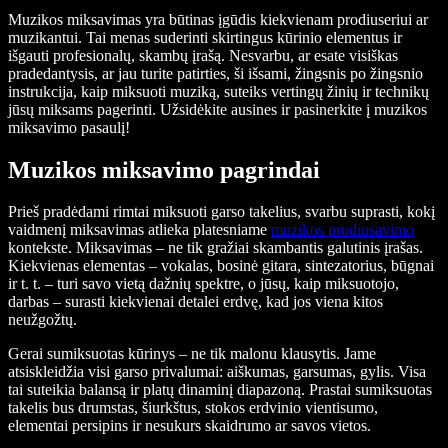
Muzikos miksavimas yra būtinas įgūdis kiekvienam prodiuseriui ar
muzikantui. Tai menas suderinti skirtingus kūrinio elementus ir
išgauti profesionalų, skambų įrašą. Nesvarbu, ar esate visiškas
pradedantysis, ar jau turite patirties, ši išsami, žingsnis po žingsnio
instrukcija, kaip miksuoti muziką, suteiks vertingų žinių ir technikų
jūsų miksams pagerinti. Užsidėkite ausines ir pasinerkite į muzikos
miksavimo pasaulį!
Muzikos miksavimo pagrindai
Prieš pradėdami rimtai miksuoti garso takelius, svarbu suprasti, kokį
vaidmenį miksavimas atlieka platesniame
muzikos prodiusavimo
kontekste. Miksavimas – ne tik gražiai skambantis galutinis įrašas.
Kiekvienas elementas – vokalas, bosinė gitara, sintezatorius, būgnai
ir t. t. – turi savo vietą dažnių spektre, o jūsų, kaip miksuotojo,
darbas – surasti kiekvienai detalei erdvę, kad jos viena kitos
neužgožtų.
Gerai sumiksuotas kūrinys – ne tik malonu klausytis. Jame
atsiskleidžia visi garso privalumai: aiškumas, garsumas, gylis. Visa
tai suteikia balansą ir platų dinaminį diapazoną. Prastai sumiksuotas
takelis bus drumstas, šiurkštus, stokos erdvinio vientisumo,
elementai persipins ir nesukurs skaidrumo ar savos vietos.