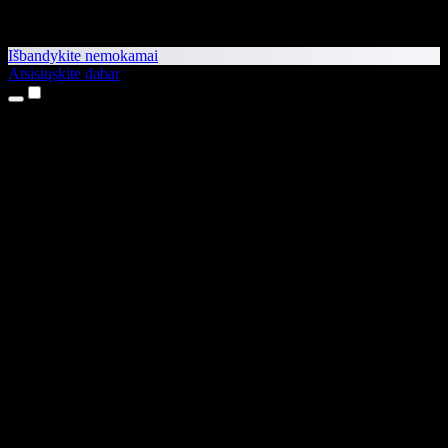
Išbandykite nemokamai
Atsisiųskite dabar
Produktai
Teksto skaitymas balsu
iPhone ir iPad programėlės
Android programėlė
Chrome plėtinys
Edge plėtinys
Interneto programėlė
Mac programėlė
Windows programėlė