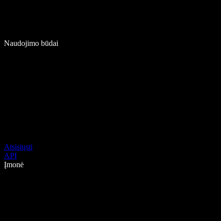
Naudojimo būdai
Atsisiųsti
API
Įmonė