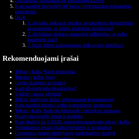
Dažniausiai pasitaikančios miksavimo klaidos
Kaip naudoti Speechify AI Voice Over muzikos miksavimo
pamokoms
DUK
1. Ar galiu miksuoti muziką su įprastomis kolonėlėmis
ar ausinėmis, ar būtini studijiniai monitoriai?
2. Ar būtinas atskiras mastering inžinierius, ar galiu
masterinti pats?
3. Kaip gilinti pažangesnius miksavimo įgūdžius?
Rekomenduojami įrašai
Teksto į kalbą Slack programai
Tekstas į kalbą Sony
Greito skaitymo technikos
Kaip išvengti subvokalizacijos?
5 teksto į garsą plėtiniai
Teksto skaitymas balsu nešiojamame kompiuteryje
Kaip naudoti teksto į kalbą kompiuterio programą
Teksto į kalbą funkcija Microsoft Outlook el. paštuose
Klausymo greičio testas ir praktika
Kaip skaityti po LASIK operacijos naudojant tekstą į kalbą
Nemokamos teksto į kalbą svetainės ir programos
Geriausios ekrano skaitytuvės, padedančios skaityti
kompiuterio ar telefono ekraną