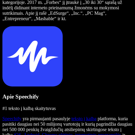
kategorijoje. 2017 m. „Forbes“ jį įtraukė į „30 iki 30“ sąrašą už
indėlį didinant interneto prieinamumą žmonėms su mokymosi
sutrikimais. Apie jį rašė „EdSurge“, „Inc.“, „PC Mag“,
„Entrepreneur“, „Mashable“ ir kt.
Apie Speechify
#1 teksto į kalbą skaitytuvas
Speechify
yra pirmaujanti pasaulyje
teksto į kalbą
platforma, kuria
pasitiki daugiau nei 50 milijonų vartotojų ir kurią pagrindžia daugiau
nei 500 000 penkių žvaigždučių atsiliepimų skirtingose teksto į
kalbą
iOS
,
Android
,
Chrome plėtinio
,
internetinės programėlės
ir