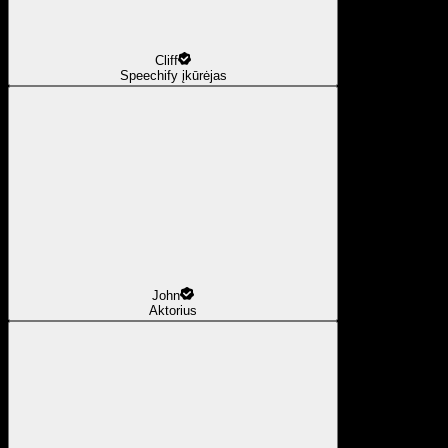
Cliff
Speechify įkūrėjas
John
Aktorius