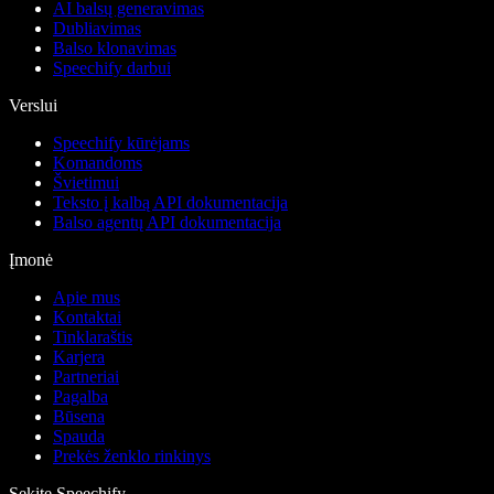
AI balsų generavimas
Dubliavimas
Balso klonavimas
Speechify darbui
Verslui
Speechify kūrėjams
Komandoms
Švietimui
Teksto į kalbą API dokumentacija
Balso agentų API dokumentacija
Įmonė
Apie mus
Kontaktai
Tinklaraštis
Karjera
Partneriai
Pagalba
Būsena
Spauda
Prekės ženklo rinkinys
Sekite Speechify