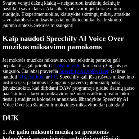
Svarbu vengti dažnų klaidų – neignoruoti kraštinių dažnių ir
pasitikėti savo klausa. Akustika ypač svarbi, jei kuriate namų
studijoje. Eksperimentuokite, klausykite skirtingų miksų, atraskite
savo skambesį – miksavimas tai ne tik technika, bet ir skonio,
jautimo sintezė. Sėkmės miksuojant!
Kaip naudoti Speechify AI Voice Over
muzikos miksavimo pamokoms
Jei mokotės muzikos miksavimo, vien tekstinių pamokų gali
nepakakti – gali prireikti ir
balsinio gido
, kuris vestų žingsnis po
žingsnio. Čia labai praverčia
Speechify AI Voice Over
. Galima
naudoti
iOS
,
Android
ar
PC
. Speechify gali jūsų rašytas miksavimo
instrukcijas, patarimus ir žingsnius paversti į įtraukiantį balsą.
Įsivaizduokite, kad dirbdami DAW programoje girdite išsamų garso
paaiškinimą – tarytum miksavimo inžinierius aiškintų realiu laiku
tiesiai į studijines kolonėles ar ausines. Išbandykite Speechify AI
Voice Over jau šiandien ir mokykitės miksavimo dar patogiau!
DUK
1. Ar galiu miksuoti muziką su įprastomis
kolonėlėmis ar ausinėmis, ar būtini studijiniai