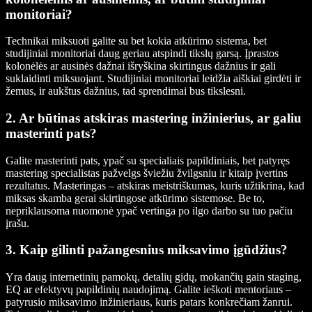
monitoriai?
Technikai miksuoti galite su bet kokia atkūrimo sistema, bet
studijiniai monitoriai daug geriau atspindi tikslų garsą. Įprastos
kolonėlės ar ausinės dažnai išryškina skirtingus dažnius ir gali
suklaidinti miksuojant. Studijiniai monitoriai leidžia aiškiai girdėti ir
žemus, ir aukštus dažnius, tad sprendimai bus tikslesni.
2. Ar būtinas atskiras mastering inžinierius, ar galiu
masterinti pats?
Galite masterinti pats, ypač su specialiais papildiniais, bet patyręs
mastering specialistas pažvelgs šviežiu žvilgsniu ir kitaip įvertins
rezultatus. Masteringas – atskiras meistriškumas, kuris užtikrina, kad
miksas skamba gerai skirtingose atkūrimo sistemose. Be to,
nepriklausoma nuomonė ypač vertinga po ilgo darbo su tuo pačiu
įrašu.
3. Kaip gilinti pažangesnius miksavimo įgūdžius?
Yra daug internetinių pamokų, detalių gidų, mokančių gain staging,
EQ ar efektyvų papildinių naudojimą. Galite ieškoti mentoriaus –
patyrusio miksavimo inžinieriaus, kuris patars konkrečiam žanrui.