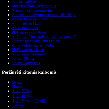
Teksto skaitytuvas
Moteriško balso generatorius
Vyriško balso generatorius
Geriausios skaitymo programos disleksijai
Roboto balso generatorius
Anime teksto į kalbą
AI balso keitiklis
PDF garso skaitytuvas
Ar Google Docs gali man skaityti garsiai?
Chrome plėtinys tekstui į kalbą
Hindi kalbos tekstas į kalbą
PDF skaitymas balsu
AI balsų generavimas
Tekstas į balsą
Teksto skaitytuvas
Peržiūrėti kitomis kalbomis
العربية
Magyar
中文 (简体)
中文 (台灣)
中文 (简体 中国大陆)
Čeština