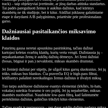
track) – taip objektyviai įvertinsite, ar jūsų darbas atitinka standartus.
Tai padės pareguliuoti žemus ir aukštus dažnius, kad kūrinys
skambėtų ne tik studijoje, bet ir kitur. Atidžiai įsiklausę galutiniame
etape ir darydami A/B palyginimus, priartėsite prie profesionalaus
garso.
Dažniausiai pasitaikančios miksavimo
klaidos
Patarimų gausa neretai apsunkina pasirinkimą, tačiau dažnai
kartojasi keletas svarbių klaidų, kurių verta vengti. Dažniausia jų –
nepakankamas žemų ir aukštų dažnių dėmesys. Jei žemi dažniai
(bosas, būgnai ir pan.) nevaldomi, miksas skambės drumstai.
Jei žemieji dažniai per stiprūs, jie užgoš kitus garsų sluoksnius. Jei jų
trūks, miksas bus blankus. Čia praverčia EQ ir high-pass filtrai,
leidžiantys pašalinti nereikalingus žemus dažnius ir išvalyti miksą.
Tuo tarpu aukštuose dažniuose esantys elementai (lėkštės, hi-hats,
vokalas) suteikia švarumo ir oro pojūtį. Jei jų nepabrėšite, miksas
skambės nuobodžiai. Naudokite low-pass filtrą, kad šalintumėte
perteklinius dažnius, galinčius trikdyti kitus elementus.
Tačiau svarbi ir pusiausvyra – per daug aukštų dažnių padarys miksą