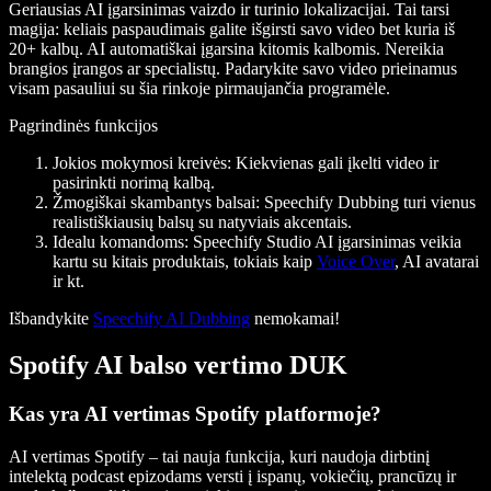
Geriausias AI įgarsinimas vaizdo ir turinio lokalizacijai. Tai tarsi
magija: keliais paspaudimais galite išgirsti savo video bet kuria iš
20+ kalbų. AI automatiškai įgarsina kitomis kalbomis. Nereikia
brangios įrangos ar specialistų. Padarykite savo video prieinamus
visam pasauliui su šia rinkoje pirmaujančia programėle.
Pagrindinės funkcijos
Jokios mokymosi kreivės
: Kiekvienas gali įkelti video ir
pasirinkti norimą kalbą.
Žmogiškai skambantys balsai
: Speechify Dubbing turi vienus
realistiškiausių balsų su natyviais akcentais.
Idealu komandoms
: Speechify Studio AI įgarsinimas veikia
kartu su kitais produktais, tokiais kaip
Voice Over
, AI avatarai
ir kt.
Išbandykite
Speechify AI Dubbing
nemokamai!
Spotify AI balso vertimo DUK
Kas yra AI vertimas Spotify platformoje?
AI vertimas Spotify – tai nauja funkcija, kuri naudoja dirbtinį
intelektą podcast epizodams versti į ispanų, vokiečių, prancūzų ir