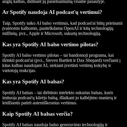
anglų kalbas, didinant jų pasiekiamumą visame pasaulyje.
Ar Spotify naudoja AI podcast'ų vertimui?
Taip, Spotify taiko AI balso vertimus, kad podcast'ai būtų prieinami
įvairiomis kalbomis, pasitelkdama OpenAI ir kitų technologijų
milžinių, pvz., Apple ir Microsoft, sukurtą technologiją.
Kas yra Spotify AI balso vertimo pilotas?
Spotify AI balso vertimo pilotas – tai bandomoji programa, kai
išrinkti podcast'ai (pvz., Steven Bartlett ir Dax Shepard) verčiami į
kitas kalbas naudojant AI, siekiant įvertinti vertimų kokybę ir
vartotojų reakcijas.
Kas yra Spotify AI balsas?
Spotify AI balsas – tai dirbtinio intelekto sukurtas balsas, kuris
imituoja podcast'ų kūrėjo balsą, išlaikant jo kalbėjimo manierą ir
leidžiantis patirti autentiškesnius vertimus.
Kaip Spotify AI balsas verčia?
Spotify AI balsas naudoja balso generavimo technologiją ir