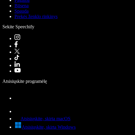
Pagalba
Būsena
Spauda
Prekės ženklo rinkinys
Sekite Speechify
Atsisiųskite programėlę
Atsisiųskite, skirta macOS
Atsisiųskite, skirta Windows