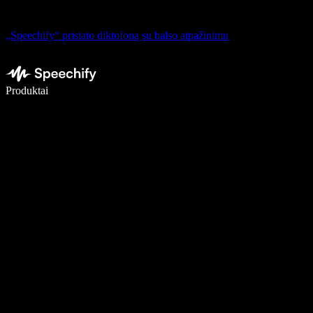
„Speechify“ pristato diktofoną su balso atpažinimu
Rašykite 5× greičiau naudodami diktavimą balsu
Produktai
Sužinokite daugiau