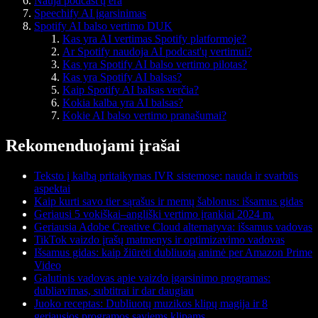
Nauja podcast'ų era
Speechify AI įgarsinimas
Spotify AI balso vertimo DUK
Kas yra AI vertimas Spotify platformoje?
Ar Spotify naudoja AI podcast'ų vertimui?
Kas yra Spotify AI balso vertimo pilotas?
Kas yra Spotify AI balsas?
Kaip Spotify AI balsas verčia?
Kokia kalba yra AI balsas?
Kokie AI balso vertimo pranašumai?
Rekomenduojami įrašai
Teksto į kalbą pritaikymas IVR sistemose: nauda ir svarbūs
aspektai
Kaip kurti savo tier sąrašus ir memų šablonus: išsamus gidas
Geriausi 5 vokiškai–angliški vertimo įrankiai 2024 m.
Geriausia Adobe Creative Cloud alternatyva: išsamus vadovas
TikTok vaizdo įrašų matmenys ir optimizavimo vadovas
Išsamus gidas: kaip žiūrėti dubliuotą animė per Amazon Prime
Video
Galutinis vadovas apie vaizdo įgarsinimo programas:
dubliavimas, subtitrai ir dar daugiau
Juoko receptas: Dubliuotų muzikos klipų magija ir 8
geriausios programos saviems klipams