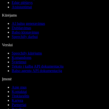
Edge plėtinys
Atsisiuntimai
Kūrėjams
AI balsų generavimas
Dubliavimas
Balso klonavimas
Speechify darbui
Verslui
Speechify kūrėjams
Komandoms
Švietimui
Teksto į kalbą API dokumentacija
Balso agentų API dokumentacija
Įmonė
Apie mus
Kontaktai
Tinklaraštis
Karjera
Partneriai