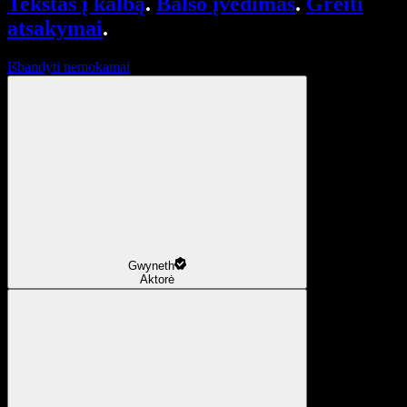
Tekstas į kalbą
.
Balso įvedimas
.
Greiti
atsakymai
.
Išbandyti nemokamai
Gwyneth
Aktorė