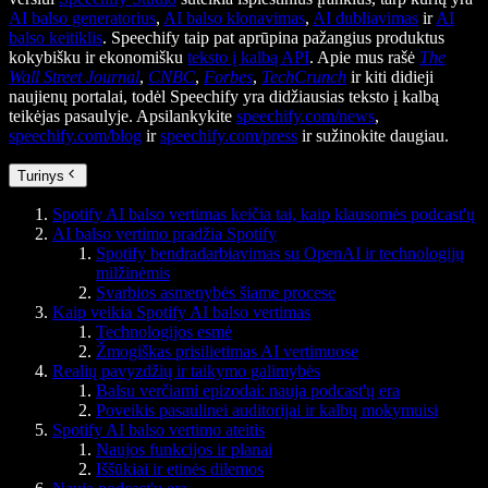
AI balso generatorius
,
AI balso klonavimas
,
AI dubliavimas
ir
AI
balso keitiklis
. Speechify taip pat aprūpina pažangius produktus
kokybišku ir ekonomišku
teksto į kalbą API
. Apie mus rašė
The
Wall Street Journal
,
CNBC
,
Forbes
,
TechCrunch
ir kiti didieji
naujienų portalai, todėl Speechify yra didžiausias teksto į kalbą
teikėjas pasaulyje. Apsilankykite
speechify.com/news
,
speechify.com/blog
ir
speechify.com/press
ir sužinokite daugiau.
Turinys
Spotify AI balso vertimas keičia tai, kaip klausomės podcast'ų
AI balso vertimo pradžia Spotify
Spotify bendradarbiavimas su OpenAI ir technologijų
milžinėmis
Svarbios asmenybės šiame procese
Kaip veikia Spotify AI balso vertimas
Technologijos esmė
Žmogiškas prisilietimas AI vertimuose
Realių pavyzdžių ir taikymo galimybės
Balsu verčiami epizodai: nauja podcast'ų era
Poveikis pasaulinei auditorijai ir kalbų mokymuisi
Spotify AI balso vertimo ateitis
Naujos funkcijos ir planai
Iššūkiai ir etinės dilemos