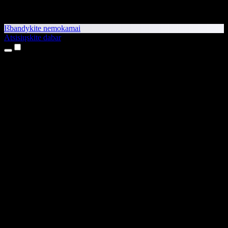
Išbandykite nemokamai
Atsisiųskite dabar
Produktai
Teksto skaitymas balsu
iPhone ir iPad programėlės
Android programėlė
Chrome plėtinys
Edge plėtinys
Interneto programėlė
Mac programėlė
Windows programėlė