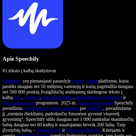
Apie Speechify
#1 teksto į kalbą skaitytuvas
Speechify
yra pirmaujanti pasaulyje
teksto į kalbą
platforma, kuria
pasitiki daugiau nei 50 milijonų vartotojų ir kurią pagrindžia daugiau
nei 500 000 penkių žvaigždučių atsiliepimų skirtingose teksto į
kalbą
iOS
,
Android
,
Chrome plėtinio
,
internetinės programėlės
ir
Mac darbalaukio
programose. 2025 m.
Apple apdovanojo
Speechify
prestižiniu
Apple dizaino apdovanojimu
per
WWDC
, pavadindama
jį „esminiu ištekliumi, padedančiu žmonėms gyventi visavertį
gyvenimą“. Speechify siūlo daugiau nei 1 000 natūraliai skambančių
balsų daugiau nei 60 kalbų ir naudojamas beveik 200 šalių. Tarp
įžymybių balsų –
Snoop Dogg
ir
Gwyneth Paltrow
. Kūrėjams ir
verslui
Speechify Studio
suteikia išplėstinius įrankius, tarp kurių yra