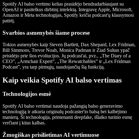
Spotify AI balso vertimo kelias prasidėjo bendradarbiaujant su
OpenAI ir pasitelkus dirbtinį intelektą. Integravę Apple, Microsoft,
Amazon ir Meta technologijas, Spotify keičia podcast'ų klausymosi
patirtį.
Svarbios asmenybės šiame procese
Tokios asmenybės kaip Steven Bartlett, Dax Shepard, Lex Fridman,
Bill Simmons, Trevor Noah, Monica Padman ir Ziad Sultan ypač
prisidėjo prie šios evoliucijos. Jų podcast'ai, pvz., „The Diary of a
CEO”, „Armchair Expert”, „The Rewatchables” ir „Lex Fridman
Podcast”, yra tarp pirmųjų, naudojančių šią funkciją.
Kaip veikia Spotify AI balso vertimas
Technologijos esmė
Spotify AI balso vertimai naudoja pažangią balso generavimo
technologiją ir atkuria originalų podcaster'io balsą bei kalbėjimo
manierą. Ši technologija, primenanti deepfake, išlaiko turinio esmę
verčiant į kitas kalbas.
Žmogiškas prisilietimas AI vertimuose