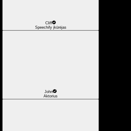
Cliff
Speechify įkūrėjas
John
Aktorius