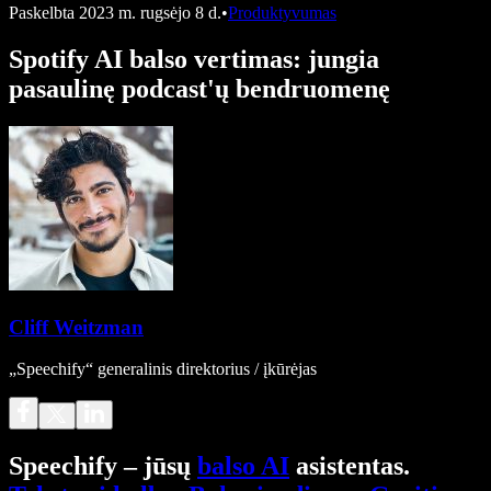
Paskelbta
2023 m. rugsėjo 8 d.
•
Produktyvumas
Spotify AI balso vertimas: jungia
pasaulinę podcast'ų bendruomenę
Cliff Weitzman
„Speechify“ generalinis direktorius / įkūrėjas
Speechify – jūsų
balso AI
asistentas.