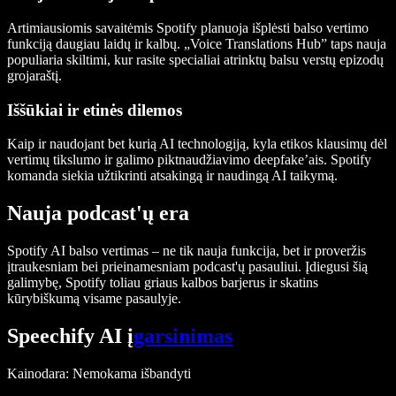
Artimiausiomis savaitėmis Spotify planuoja išplėsti balso vertimo
funkciją daugiau laidų ir kalbų. „Voice Translations Hub” taps nauja
populiaria skiltimi, kur rasite specialiai atrinktų balsu verstų epizodų
grojaraštį.
Iššūkiai ir etinės dilemos
Kaip ir naudojant bet kurią AI technologiją, kyla etikos klausimų dėl
vertimų tikslumo ir galimo piktnaudžiavimo deepfake’ais. Spotify
komanda siekia užtikrinti atsakingą ir naudingą AI taikymą.
Nauja podcast'ų era
Spotify AI balso vertimas – ne tik nauja funkcija, bet ir proveržis
įtraukesniam bei prieinamesniam podcast'ų pasauliui. Įdiegusi šią
galimybę, Spotify toliau griaus kalbos barjerus ir skatins
kūrybiškumą visame pasaulyje.
Speechify AI į
garsinimas
Kainodara
: Nemokama išbandyti