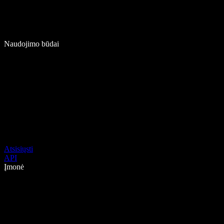
Naudojimo būdai
Atsisiųsti
API
Įmonė