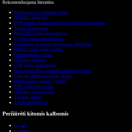
Rekomenduojama literatūra
Diktavimas ir įvedimas balsu
AI balso asistentas
PDF teksto į kalbą funkcija Android įrenginiuose
Teksto skaitytuvas
Moteriško balso generatorius
Vyriško balso generatorius
Geriausios skaitymo programos disleksijai
Roboto balso generatorius
Anime teksto į kalbą
AI balso keitiklis
PDF garso skaitytuvas
Ar Google Docs gali man skaityti garsiai?
Chrome plėtinys tekstui į kalbą
Hindi kalbos tekstas į kalbą
PDF skaitymas balsu
AI balsų generavimas
Tekstas į balsą
Teksto skaitytuvas
Peržiūrėti kitomis kalbomis
العربية
Magyar