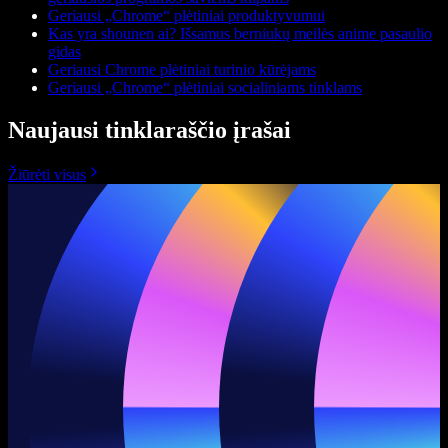
Geriausi „Chrome“ plėtiniai produktyvumui
Kas yra shounen ai? Išsamus berniukų meilės anime pasaulio
gidas
Geriausi Chrome plėtiniai turinio kūrėjams
Geriausi „Chrome“ plėtiniai socialiniams tinklams
Naujausi tinklaraščio įrašai
Žiūrėti visus