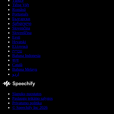
Türkçe
Tiếng Việt
Română
Português
Български
ქართული
Slovenčina
Slovenščina
Eesti
Hrvatski
Ελληνικά
עברית
Bahasa Indonesia
বাংলা
Català
Bahasa Melayu
اردو
Slapukų nuostatos
Paslaugų teikimo sąlygos
Privatumo politika
© Speechify Inc 2026