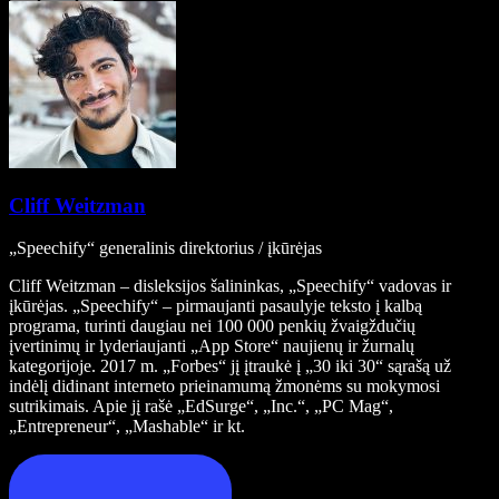
Cliff Weitzman
„Speechify“ generalinis direktorius / įkūrėjas
Cliff Weitzman – disleksijos šalininkas, „Speechify“ vadovas ir
įkūrėjas. „Speechify“ – pirmaujanti pasaulyje teksto į kalbą
programa, turinti daugiau nei 100 000 penkių žvaigždučių
įvertinimų ir lyderiaujanti „App Store“ naujienų ir žurnalų
kategorijoje. 2017 m. „Forbes“ jį įtraukė į „30 iki 30“ sąrašą už
indėlį didinant interneto prieinamumą žmonėms su mokymosi
sutrikimais. Apie jį rašė „EdSurge“, „Inc.“, „PC Mag“,
„Entrepreneur“, „Mashable“ ir kt.