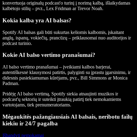
konvertuoja originalų podcast'o turinį į norimą kalbą, išlaikydamas
kalbėtojo stilių – pvz., Lex Fridman ar Trevor Noah.
Kokia kalba yra AI balsas?
Spotify AI balsas gali būti sukurtas keliomis kalbomis, įskaitant
anglų, ispanų, vokiečių, prancūzų – priklausomai nuo auditorijos ir
podcast turinio.
Kokie AI balso vertimo pranašumai?
AI balso vertimo pranašumai – įveikiami kalbos barjerai,
autentiškesnė klausymosi patirtis, palyginti su įprastu įgarsinimu, ir
didesnis pasiekiamumas kūrėjams, pvz., Bill Simmons ar Monica
Padman.
Pridėję AI balso vertimą, Spotify siekia atnaujinti muzikos ir
podcast'ų sektorių ir suteikti įtraukią patirtį tiek nemokamiems
vartotojams, tiek prenumeratoriams.
Mėgaukitės pažangiausiais AI balsais, neribotu failų
kiekiu ir 24/7 pagalba
Išbandyti nemokamai