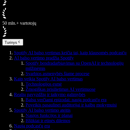
50 mln.+ vartotojų
Turinys
Spotify AI balso vertimas keičia tai, kaip klausomės podcast'ų
AI balso vertimo pradžia Spotify
Spotify bendradarbiavimas su OpenAI ir technologijų
milžinėmis
Svarbios asmenybės šiame procese
Kaip veikia Spotify AI balso vertimas
Technologijos esmė
Žmogiškas prisilietimas AI vertimuose
Realių pavyzdžių ir taikymo galimybės
Balsu verčiami epizodai: nauja podcast'ų era
Poveikis pasaulinei auditorijai ir kalbų mokymuisi
Spotify AI balso vertimo ateitis
Naujos funkcijos ir planai
Iššūkiai ir etinės dilemos
Nauja podcast'ų era