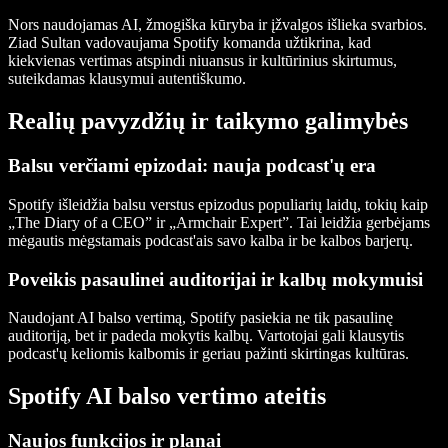
Nors naudojamas AI, žmogiška kūryba ir įžvalgos išlieka svarbios.
Ziad Sultan vadovaujama Spotify komanda užtikrina, kad
kiekvienas vertimas atspindi niuansus ir kultūrinius skirtumus,
suteikdamas klausymui autentiškumo.
Realių pavyzdžių ir taikymo galimybės
Balsu verčiami epizodai: nauja podcast'ų era
Spotify išleidžia balsu verstus epizodus populiarių laidų, tokių kaip
„The Diary of a CEO” ir „Armchair Expert”. Tai leidžia gerbėjams
mėgautis mėgstamais podcast'ais savo kalba ir be kalbos barjerų.
Poveikis pasaulinei auditorijai ir kalbų mokymuisi
Naudojant AI balso vertimą, Spotify pasiekia ne tik pasaulinę
auditoriją, bet ir padeda mokytis kalbų. Vartotojai gali klausytis
podcast'ų keliomis kalbomis ir geriau pažinti skirtingas kultūras.
Spotify AI balso vertimo ateitis
Naujos funkcijos ir planai