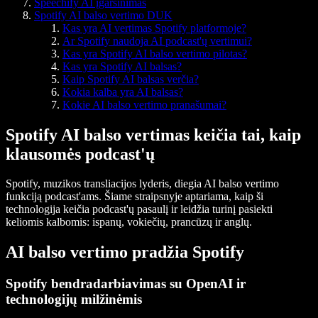
Speechify AI įgarsinimas
Spotify AI balso vertimo DUK
Kas yra AI vertimas Spotify platformoje?
Ar Spotify naudoja AI podcast'ų vertimui?
Kas yra Spotify AI balso vertimo pilotas?
Kas yra Spotify AI balsas?
Kaip Spotify AI balsas verčia?
Kokia kalba yra AI balsas?
Kokie AI balso vertimo pranašumai?
Spotify AI balso vertimas keičia tai, kaip
klausomės podcast'ų
Spotify, muzikos transliacijos lyderis, diegia AI balso vertimo
funkciją podcast'ams. Šiame straipsnyje aptariama, kaip ši
technologija keičia podcast'ų pasaulį ir leidžia turinį pasiekti
keliomis kalbomis: ispanų, vokiečių, prancūzų ir anglų.
AI balso vertimo pradžia Spotify
Spotify bendradarbiavimas su OpenAI ir
technologijų milžinėmis