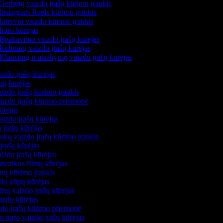
Gerbėjų vaizdo įrašų kūrimo įrankis
Instagram Reels kūrimo įrankis
Interviu vaizdo kūrimo įrankis
Intro kūrėjas
Išpakavimo vaizdo įrašų kūrėjas
Kelionių vaizdo įrašų kūrėjas
Klausimų ir atsakymų vaizdo įrašų kūrėjas
izdo įrašų kūrėjas
lmų kūrėjas
izdo įrašų kūrimo įrankis
vaizdo įrašų kūrimo priemonė
kūrėjas
aizdo įrašų kūrėjas
 įrašų kūrėjas
okų vaizdo įrašų kūrimo įrankis
įrašų kūrėjas
izdo įrašų kūrėjas
ntastikos filmų kūrėjas
lmų kūrimo įrankis
do klipų kūrėjas
ūnų vaizdo įrašų kūrėjas
aizdo kūrėjas
izdo įrašų kūrimo priemonė
o turto vaizdo įrašų kūrėjas