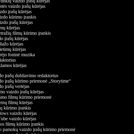
ų tinklų vaizdo įrašų kūrėjas
stės vaizdo įrašų kūrėjas
izdo įrašų kūrėjas
aizdo kūrimo įrankis
aizdo įrašų kūrėjas
filmų kūrėjas
tražių filmų kūrimo įrankis
do įrašų kūrėjas
oliažo kūrėjas
vietimų kūrėjas
ūrėjo foninė muzika
edaktorius
eklamos kūrėjas
o įrašų dubliavimo redaktorius
o įrašų kūrimo priemonė „Storytime“
 įrašų vertėjas
o vaizdo įrašų kūrėjas
mo filmų kūrimo priemonė
rnų filmų kūrėjas
 kūrimo įrankis
ws vaizdo kūrėjas
be vaizdo kūrėjas
s filmų kūrimo įrankis
 pamokų vaizdo įrašų kūrimo priemonė