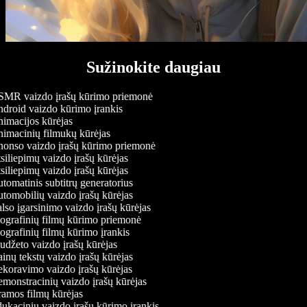
Sužinokite daugiau
MR vaizdo įrašų kūrimo priemonė
droid vaizdo kūrimo įrankis
imacijos kūrėjas
imacinių filmukų kūrėjas
onso vaizdo įrašų kūrimo priemonė
iliepimų vaizdo įrašų kūrėjas
iliepimų vaizdo įrašų kūrėjas
omatinis subtitrų generatorius
omobilių vaizdo įrašų kūrėjas
so įgarsinimo vaizdo įrašų kūrėjas
ografinių filmų kūrimo priemonė
grafinių filmų kūrimo įrankis
džeto vaizdo įrašų kūrėjas
nų tekstų vaizdo įrašų kūrėjas
koravimo vaizdo įrašų kūrėjas
onstracinių vaizdo įrašų kūrėjas
amos filmų kūrėjas
kacinių vaizdo įrašų kūrimo įrankis