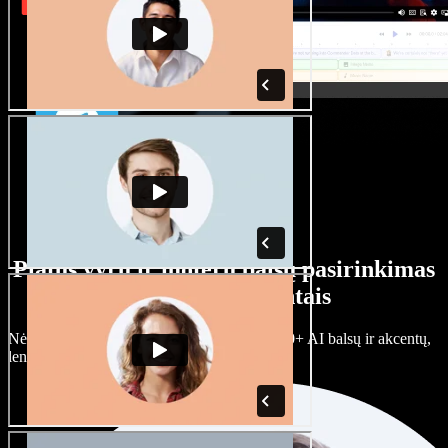
Platus vyrų ir moterų balsų pasirinkimas
su įvairiais akcentais
Nėra dviejų vienodų projektų. Rinkitės iš 100+ AI balsų ir akcentų,
lengvai juos prisitaikykite.