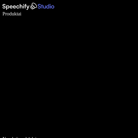
Rašykite 5× greičiau naudodami diktavimą balsu
Produktai
Sužinokite daugiau