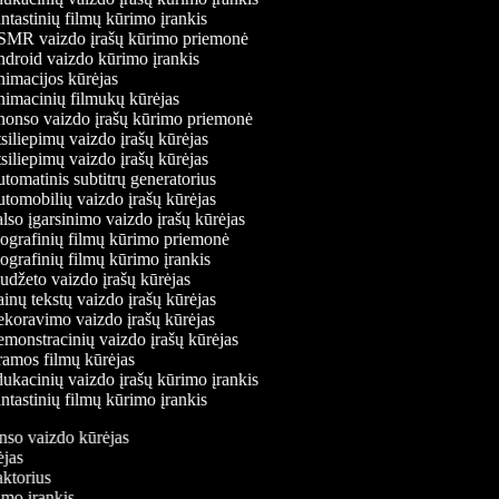
tastinių filmų kūrimo įrankis
MR vaizdo įrašų kūrimo priemonė
droid vaizdo kūrimo įrankis
imacijos kūrėjas
imacinių filmukų kūrėjas
onso vaizdo įrašų kūrimo priemonė
iliepimų vaizdo įrašų kūrėjas
iliepimų vaizdo įrašų kūrėjas
omatinis subtitrų generatorius
omobilių vaizdo įrašų kūrėjas
so įgarsinimo vaizdo įrašų kūrėjas
ografinių filmų kūrimo priemonė
grafinių filmų kūrimo įrankis
džeto vaizdo įrašų kūrėjas
nų tekstų vaizdo įrašų kūrėjas
koravimo vaizdo įrašų kūrėjas
onstracinių vaizdo įrašų kūrėjas
amos filmų kūrėjas
kacinių vaizdo įrašų kūrimo įrankis
tastinių filmų kūrimo įrankis
onso vaizdo kūrėjas
rėjas
daktorius
rimo įrankis