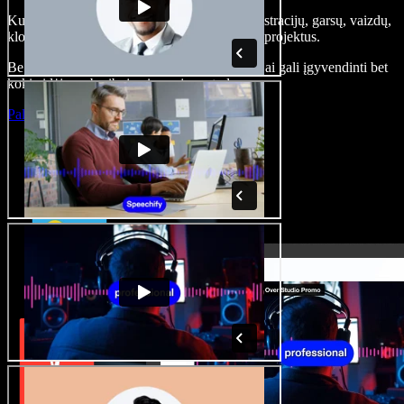
Kurkite įgarsinimus, pridėkite nemokamų iliustracijų, garsų, vaizdų,
klonuokite balsą – kurkite pilnus, įspūdingus projektus.
Be jokių mokymų ir viskas naršyklėje – kūrėjai gali įgyvendinti bet
kokią idėją, neberibojami senųjų metodų.
Paleisti studiją