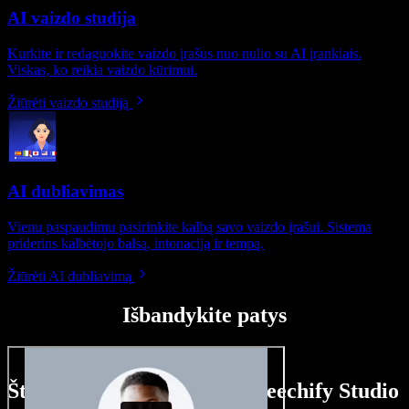
AI vaizdo studija
Kurkite ir redaguokite vaizdo įrašus nuo nulio su AI įrankiais.
Viskas, ko reikia vaizdo kūrimui.
Žiūrėti vaizdo studiją
AI dubliavimas
Vienu paspaudimu pasirinkite kalbą savo vaizdo įrašui. Sistema
priderins kalbėtojo balsą, intonaciją ir tempą.
Žiūrėti AI dubliavimą
Išbandykite patys
Štai ką galite nuveikti su Speechify Studio