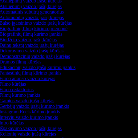
Atsiliepimų vaizdo įrašų kūrėjas
Atsiliepimų vaizdo įrašų kūrėjas
Automatinis subtitrų generatorius
Automobilių vaizdo įrašų kūrėjas
Balso įgarsinimo vaizdo įrašų kūrėjas
Biografinių filmų kūrimo priemonė
Biografinių filmų kūrimo įrankis
Biudžeto vaizdo įrašų kūrėjas
Dainų tekstų vaizdo įrašų kūrėjas
Dekoravimo vaizdo įrašų kūrėjas
Demonstracinių vaizdo įrašų kūrėjas
Dramos filmų kūrėjas
Edukacinių vaizdo įrašų kūrimo įrankis
Fantastinių filmų kūrimo įrankis
Filmo anonso vaizdo kūrėjas
Filmo kūrėjas
Filmo redaktorius
Filmų kūrimo įrankis
Gamtos vaizdo įrašų kūrėjas
Gerbėjų vaizdo įrašų kūrimo įrankis
Instagram Reels kūrimo įrankis
Interviu vaizdo kūrimo įrankis
Intro kūrėjas
Išpakavimo vaizdo įrašų kūrėjas
Kelionių vaizdo įrašų kūrėjas