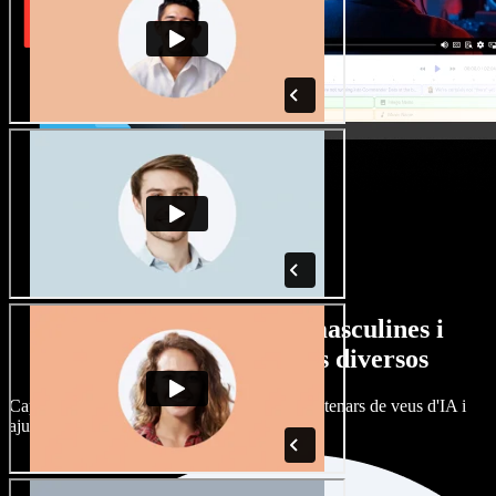
Gran varietat de veus masculines i
femenines amb accents diversos
Cap projecte ha de sonar igual. Tria entre centenars de veus d'IA i
ajusta'n l’accent.