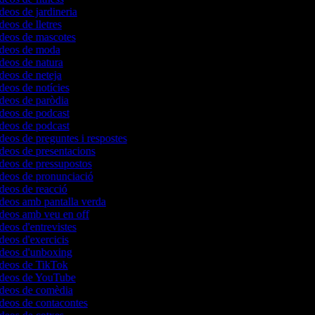
ídeos de jardineria
deos de lletres
ídeos de mascotes
vídeos de moda
ídeos de natura
ídeos de neteja
ídeos de notícies
ídeos de paròdia
ídeos de podcast
ídeos de podcast
ídeos de preguntes i respostes
ídeos de presentacions
ídeos de pressupostos
ídeos de pronunciació
ídeos de reacció
ídeos amb pantalla verda
ídeos amb veu en off
ídeos d'entrevistes
ídeos d'exercicis
ídeos d'unboxing
vídeos de TikTok
vídeos de YouTube
vídeos de comèdia
ídeos de contacontes