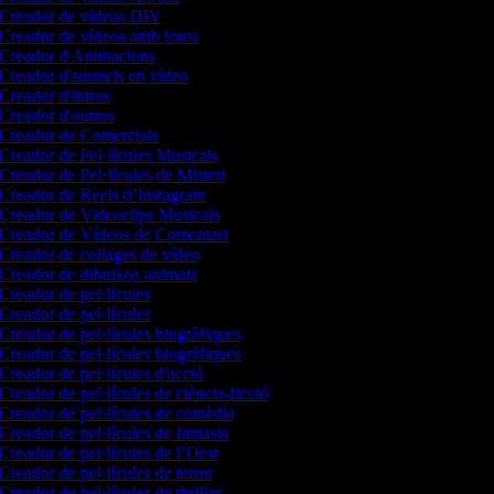
Creador de vídeos DIY
Creador de vídeos amb fotos
Creador d'Animacions
Creador d'anuncis en vídeo
Creador d'intros
Creador d'outros
Creador de Comercials
Creador de Pel·lícules Musicals
Creador de Pel·lícules de Misteri
Creador de Reels d’Instagram
Creador de Videoclips Musicals
Creador de Vídeos de Comentari
Creador de collages de vídeo
Creador de dibuixos animats
Creador de pel·lícules
Creador de pel·lícules
Creador de pel·lícules biogràfiques
Creador de pel·lícules biogràfiques
Creador de pel·lícules d'acció
Creador de pel·lícules de ciència-ficció
Creador de pel·lícules de comèdia
Creador de pel·lícules de fantasia
Creador de pel·lícules de l’Oest
Creador de pel·lícules de terror
Creador de pel·lícules de thriller