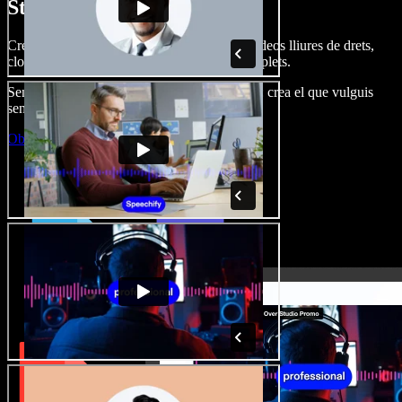
Studio.
Crea dobl. de veu, afegeix imatges, àudio, vídeos lliures de drets,
clona veus i munta projectes multimèdia complets.
Sense corba d’aprenentatge, tot al navegador: crea el que vulguis
sense els límits de sempre.
Obre l'Studio