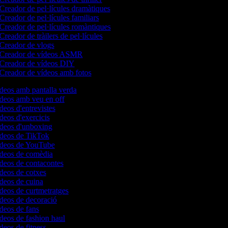
Creador de pel·lícules dramàtiques
Creador de pel·lícules familiars
Creador de pel·lícules romàntiques
Creador de tràilers de pel·lícules
Creador de vlogs
Creador de vídeos ASMR
Creador de vídeos DIY
Creador de vídeos amb fotos
ídeos amb pantalla verda
ídeos amb veu en off
ídeos d'entrevistes
ídeos d'exercicis
ídeos d'unboxing
vídeos de TikTok
vídeos de YouTube
vídeos de comèdia
ídeos de contacontes
ídeos de cotxes
ídeos de cuina
ídeos de curtmetratges
ídeos de decoració
ídeos de fans
ídeos de fashion haul
ídeos de fitness