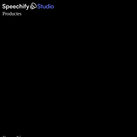
Escriu 5× més ràpid amb la veu
Productes
Més informació