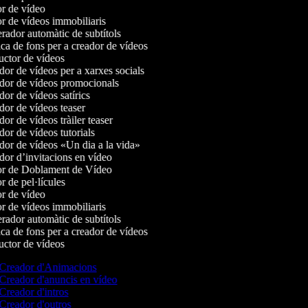
r de vídeo
r de vídeos immobiliaris
ador automàtic de subtítols
a de fons per a creador de vídeos
ctor de vídeos
or de vídeos per a xarxes socials
or de vídeos promocionals
or de vídeos satírics
or de vídeos teaser
r de vídeos tràiler teaser
or de vídeos tutorials
or de vídeos «Un dia a la vida»
or d’invitacions en vídeo
r de Doblament de Vídeo
 de pel·lícules
r de vídeo
r de vídeos immobiliaris
ador automàtic de subtítols
a de fons per a creador de vídeos
ctor de vídeos
Creador d'Animacions
Creador d'anuncis en vídeo
Creador d'intros
Creador d'outros