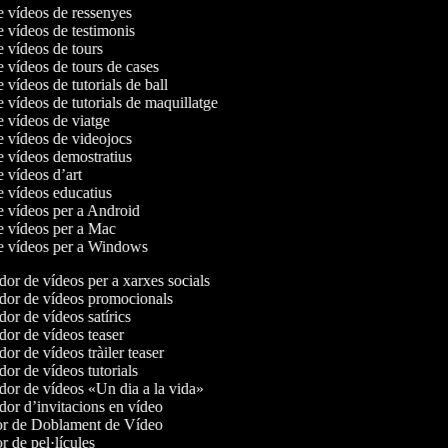
de vídeos de ressenyes
e vídeos de testimonis
e vídeos de tours
e vídeos de tours de cases
e vídeos de tutorials de ball
e vídeos de tutorials de maquillatge
e vídeos de viatge
de vídeos de videojocs
de vídeos demostratius
e vídeos d’art
de vídeos educatius
de vídeos per a Android
de vídeos per a Mac
de vídeos per a Windows
or de vídeos per a xarxes socials
or de vídeos promocionals
or de vídeos satírics
or de vídeos teaser
r de vídeos tràiler teaser
or de vídeos tutorials
or de vídeos «Un dia a la vida»
or d’invitacions en vídeo
r de Doblament de Vídeo
 de pel·lícules