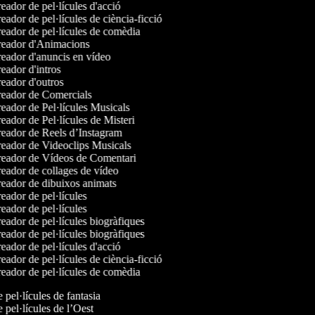
ador de pel·lícules d'acció
ador de pel·lícules de ciència-ficció
eador de pel·lícules de comèdia
eador d'Animacions
eador d'anuncis en vídeo
ador d'intros
eador d'outros
eador de Comercials
eador de Pel·lícules Musicals
ador de Pel·lícules de Misteri
eador de Reels d’Instagram
eador de Videoclips Musicals
eador de Vídeos de Comentari
eador de collages de vídeo
eador de dibuixos animats
ador de pel·lícules
ador de pel·lícules
ador de pel·lícules biogràfiques
ador de pel·lícules biogràfiques
ador de pel·lícules d'acció
ador de pel·lícules de ciència-ficció
eador de pel·lícules de comèdia
e pel·lícules de fantasia
e pel·lícules de l’Oest