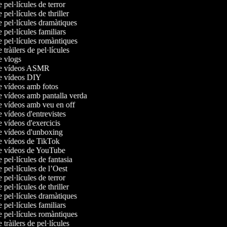
e pel·lícules de terror
e pel·lícules de thriller
e pel·lícules dramàtiques
e pel·lícules familiars
e pel·lícules romàntiques
e tràilers de pel·lícules
de vlogs
 de vídeos ASMR
de vídeos DIY
de vídeos amb fotos
de vídeos amb pantalla verda
de vídeos amb veu en off
e vídeos d'entrevistes
e vídeos d'exercicis
de vídeos d'unboxing
de vídeos de TikTok
de vídeos de YouTube
e pel·lícules de fantasia
e pel·lícules de l’Oest
e pel·lícules de terror
e pel·lícules de thriller
e pel·lícules dramàtiques
e pel·lícules familiars
e pel·lícules romàntiques
e tràilers de pel·lícules