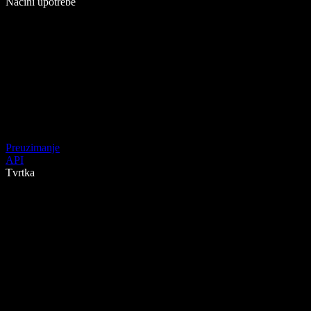
Načini upotrebe
Preuzimanje
API
Tvrtka