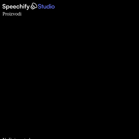
Pišite 5× brže uz glasovno diktiranje
Proizvodi
Saznajte više