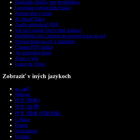
Najlepšie čítačky pre dyslektikov
Generátor robotického hlasu
Anime hlas z textu
AI menič hlasu
Audio prehrávač PDF
Vie mi Google Docs čítať nahlas?
Rozšírenie pre Chrome na prevod textu na reč
Prevod textu na reč v hindčine
Čítanie PDF nahlas
AI generátor hlasu
Texto a Voz
Leitor de Texto
Zobraziť v iných jazykoch
العربية
Magyar
中文 (简体)
中文 (台灣)
中文 (简体 中国大陆)
Čeština
Dansk
Nederlands
English