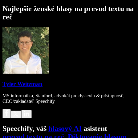
Najlepšie ženské hlasy na prevod textu na
reč
Tyler Weitzman
MS informatika, Stanford, advokát pre dyslexiu & prístupnosť,
CEO/zakladateľ Speechify
Speechify, váš
hlasový AI
asistent
prevod textu na reč
.
Diktovanie hlasom
.