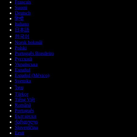
Français
Suomi
Deutsch
हिन्दी
Italiano
日本語
한국어
Norsk bokmål
Polski
Português Brasileiro
Русский
Українська
Español
Español (México)
Svenska
ไทย
Türkçe
Tiếng Việt
Română
Português
Български
ქართული
Slovenščina
Eesti