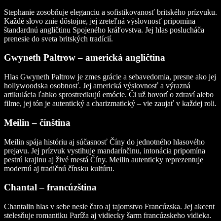
Stephanie zosobňuje eleganciu a sofistikovanosť britského prízvuku.
Každé slovo znie dôstojne, jej zreteľná výslovnosť pripomína
štandardnú angličtinu Spojeného kráľovstva. Jej hlas poslucháča
prenesie do sveta britských tradícií.
Gwyneth Paltrow – americká angličtina
Hlas Gwyneth Paltrow je zmes grácie a sebavedomia, presne ako jej
hollywoodska osobnosť. Jej americká výslovnosť a výrazná
artikulácia ľahko sprostredkujú emócie. Či už hovorí o zdraví alebo
filme, jej tón je autentický a charizmatický – vie zaujať v každej roli.
Meilin – čínština
Meilin spája históriu aj súčasnosť Číny do jednotného hlasového
prejavu. Jej prízvuk vystihuje mandarínčinu, intonácia pripomína
pestrú krajinu aj živé mestá Číny. Meilin autenticky reprezentuje
modernú aj tradičnú čínsku kultúru.
Chantal – francúzština
Chantalin hlas v sebe nesie čaro aj tajomstvo Francúzska. Jej akcent
stelesňuje romantiku Paríža aj vidiecky šarm francúzskeho vidieka.