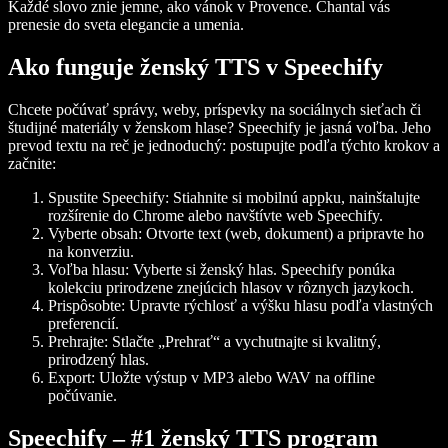
Každé slovo znie jemne, ako vánok v Provence. Chantal vás
prenesie do sveta elegancie a umenia.
Ako funguje ženský TTS v Speechify
Chcete počúvať správy, weby, príspevky na sociálnych sieťach či
študijné materiály v ženskom hlase? Speechify je jasná voľba. Jeho
prevod textu na reč je jednoduchý: postupujte podľa týchto krokov a
začnite:
Spustite Speechify: Stiahnite si mobilnú appku, nainštalujte
rozšírenie do Chrome alebo navštívte web Speechify.
Vyberte obsah: Otvorte text (web, dokument) a pripravte ho
na konverziu.
Voľba hlasu: Vyberte si ženský hlas. Speechify ponúka
kolekciu prirodzene znejúcich hlasov v rôznych jazykoch.
Prispôsobte: Upravte rýchlosť a výšku hlasu podľa vlastných
preferencií.
Prehrajte: Stlačte „Prehrať“ a vychutnajte si kvalitný,
prirodzený hlas.
Export: Uložte výstup v MP3 alebo WAV na offline
počúvanie.
Speechify – #1 ženský TTS program