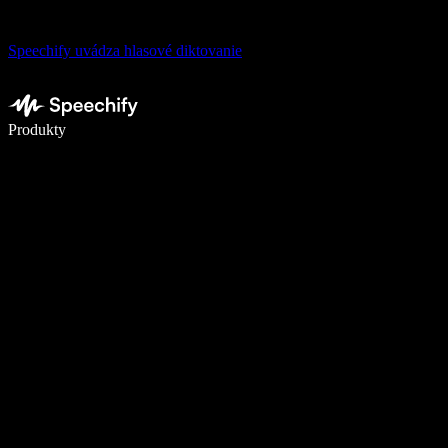
Speechify uvádza hlasové diktovanie
Píšte 5× rýchlejšie pomocou hlasového diktovania
Produkty
Zistiť viac