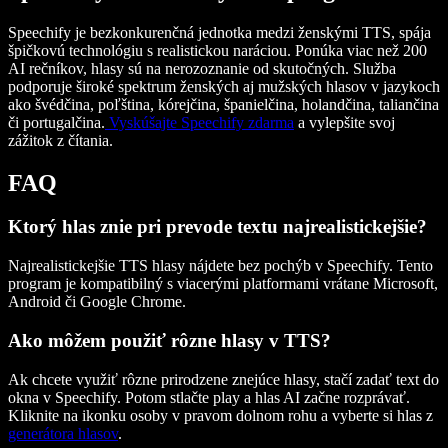
Speechify je bezkonkurenčná jednotka medzi ženskými TTS, spája
špičkovú technológiu s realistickou naráciou. Ponúka viac než 200
AI rečníkov, hlasy sú na nerozoznanie od skutočných. Služba
podporuje široké spektrum ženských aj mužských hlasov v jazykoch
ako švédčina, poľština, kórejčina, španielčina, holandčina, taliančina
či portugalčina.
Vyskúšajte Speechify zdarma
a vylepšite svoj
zážitok z čítania.
FAQ
Ktorý hlas znie pri prevode textu najrealistickejšie?
Najrealistickejšie TTS hlasy nájdete bez pochýb v Speechify. Tento
program je kompatibilný s viacerými platformami vrátane Microsoft,
Android či Google Chrome.
Ako môžem použiť rôzne hlasy v TTS?
Ak chcete využiť rôzne prirodzene znejúce hlasy, stačí zadať text do
okna v Speechify. Potom stlačte play a hlas AI začne rozprávať.
Kliknite na ikonku osoby v pravom dolnom rohu a vyberte si hlas z
generátora hlasov
.