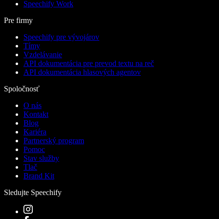
Speechify Work
Pre firmy
Speechify pre vývojárov
Tímy
Vzdelávanie
API dokumentácia pre prevod textu na reč
API dokumentácia hlasových agentov
Spoločnosť
O nás
Kontakt
Blog
Kariéra
Partnerský program
Pomoc
Stav služby
Tlač
Brand Kit
Sledujte Speechify