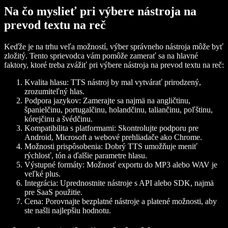
Na čo myslieť pri výbere nástroja na
prevod textu na reč
Keďže je na trhu veľa možností, výber správneho nástroja môže byť
zložitý. Tento sprievodca vám pomôže zamerať sa na hlavné
faktory, ktoré treba zvážiť pri výbere nástroja na prevod textu na reč:
Kvalita hlasu: TTS nástroj by mal vytvárať prirodzený,
zrozumiteľný hlas.
Podpora jazykov: Zamerajte sa najmä na angličtinu,
španielčinu, portugalčinu, holandčinu, taliančinu, poľštinu,
kórejčinu a švédčinu.
Kompatibilita s platformami: Skontrolujte podporu pre
Android, Microsoft a webové prehliadače ako Chrome.
Možnosti prispôsobenia: Dobrý TTS umožňuje meniť
rýchlosť, tón a ďalšie parametre hlasu.
Výstupné formáty: Možnosť exportu do MP3 alebo WAV je
veľké plus.
Integrácia: Uprednostnite nástroje s API alebo SDK, najmä
pre SaaS použitie.
Cena: Porovnajte bezplatné nástroje a platené možnosti, aby
ste našli najlepšiu hodnotu.