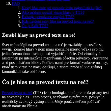
FAQ
Ktorý hlas znie pri prevode textu najrealistickejšie?
Ako môžem použiť rôzne hlasy v TTS?
Existuje prirodzene znejúci TTS?
Kde nájdem sexy hlas na prevod textu na reč?
Čo je Salli TTS?
Ženské hlasy na prevod textu na reč
Svet technológií na prevod textu na reč je rozsiahly a neustále sa
vyvíja. Ženské hlasy v ňom majú špeciálne miesto vďaka svojmu
jedinečnému tónu a schopnosti vyjadriť emócie. Od virtuálnych
asistentiek po interaktívne rozprávania pôsobia prívetivo, všestranne
a sú poslucháčom blízke. Poďte s nami preskúmať zvukové nuansy,
ktoré tieto virtuálne hlasy odlišujú, a zistite, prečo sú v digitálnej
komunikácii také obľúbené.
Čo je hlas na prevod textu na reč?
Prevod textu na reč
(TTS) je technológia, ktorá premieňa písaný text
na hovorený hlas. Tento proces, nazývaný syntéza reči, poskytuje
realistický zvukový výstup a umožňuje používateľom počúvať
obsah namiesto čítania.