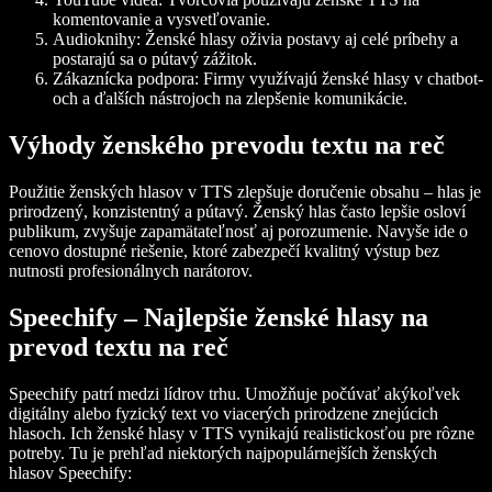
komentovanie a vysvetľovanie.
Audioknihy: Ženské hlasy oživia postavy aj celé príbehy a
postarajú sa o pútavý zážitok.
Zákaznícka podpora: Firmy využívajú ženské hlasy v chatbot-
och a ďalších nástrojoch na zlepšenie komunikácie.
Výhody ženského prevodu textu na reč
Použitie ženských hlasov v TTS zlepšuje doručenie obsahu – hlas je
prirodzený, konzistentný a pútavý. Ženský hlas často lepšie osloví
publikum, zvyšuje zapamätateľnosť aj porozumenie. Navyše ide o
cenovo dostupné riešenie, ktoré zabezpečí kvalitný výstup bez
nutnosti profesionálnych narátorov.
Speechify – Najlepšie ženské hlasy na
prevod textu na reč
Speechify patrí medzi lídrov trhu. Umožňuje počúvať akýkoľvek
digitálny alebo fyzický text vo viacerých prirodzene znejúcich
hlasoch. Ich ženské hlasy v TTS vynikajú realistickosťou pre rôzne
potreby. Tu je prehľad niektorých najpopulárnejších ženských
hlasov Speechify: