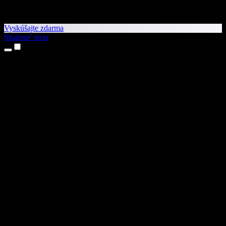
Vyskúšajte zdarma
Stiahnuť teraz
Produkty
Prevod textu na reč
Aplikácie pre iPhone a iPad
Aplikácia pre Android
Rozšírenie pre Chrome
Rozšírenie pre Edge
Webová aplikácia
Aplikácia pre Mac
Aplikácia pre Windows