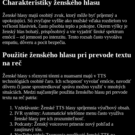
Charakteristiky ženského hlasu
Ženské hlasy majú osobitý zvuk, ktorý môže byť príjemný a
upokojujúci. Sú zvyčajne vyššie ako mužské vďaka rozdielom vo
veľkosti hlasiviek, často pôsobia teplo a pokojne. Okrem výšky je
ženský hlas bohatý, prispôsobivý a vie vyjadriť široké spektrum
emócií – od jemnosti po intenzitu. Tento rozsah často vyvoláva
empatiu, dôveru a pocit bezpečia.
Použitie ženského hlasu pri prevode textu
na reč
Ženské hlasy s rôznymi tónmi a nuansami majú v TTS
technológiách osobité čaro. Ich schopnosť vyvolať emócie, navodiť
dôveru či jasne sprostredkovať správu možno využiť v mnohých
situáciách. Medzi najčastejšie použitia ženského hlasu pri prevode
textu na reč patria:
Vzdelávanie: Ženské TTS hlasy spríjemnia výučbový obsah.
IVR systémy: Automatické telefónne menu často využíva
ženské hlasy pre ich zrozumiteľnosť.
Podcasty: Ženský voiceover prinesie nový pohľad a
zaujímavý tón.
YouTube videá: Tvorcovia používajú ženské TTS na