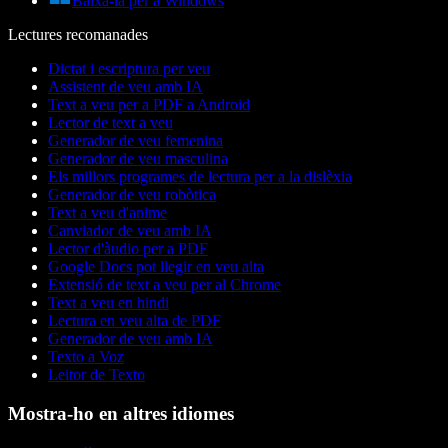
Baixa-la per a Windows
Lectures recomanades
Dictat i escriptura per veu
Assistent de veu amb IA
Text a veu per a PDF a Android
Lector de text a veu
Generador de veu femenina
Generador de veu masculina
Els millors programes de lectura per a la dislèxia
Generador de veu robòtica
Text a veu d'anime
Canviador de veu amb IA
Lector d'àudio per a PDF
Google Docs pot llegir en veu alta
Extensió de text a veu per al Chrome
Text a veu en hindi
Lectura en veu alta de PDF
Generador de veu amb IA
Texto a Voz
Leitor de Texto
Mostra-ho en altres idiomes