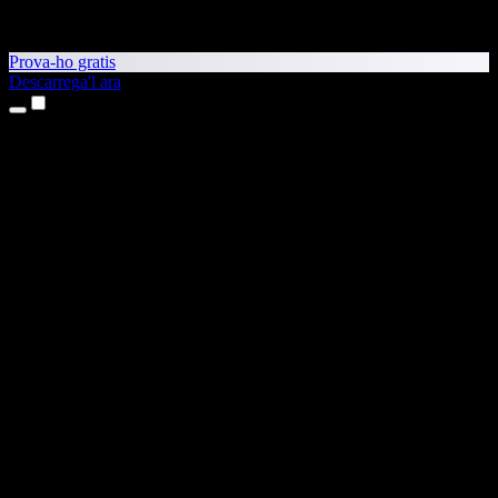
Prova-ho gratis
Descarrega'l ara
Productes
Text a veu
Aplicacions per a iPhone i iPad
Aplicació per a Android
Extensió per al Chrome
Extensió per a l'Edge
Aplicació web
Aplicació per al Mac
Aplicació per al Windows