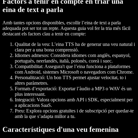
Factors a tenir en compte en triar una
eina de text a parla
Amb tantes opcions disponibles, escollir l’eina de text a parla
adequada pot ser tot un repte. Aquesta guia vol fer la tria més fàcil
destacant els factors clau a tenir en compte:
Qualitat de la veu: L’eina TTS ha de generar una veu natural i
clara per a una bona comprensió.
Idiomes admesos: Considera idiomes com anglès, espanyol,
portuguès, neerlandès, italià, polonès, coreà i suec.
Compatibilitat: Assegura't que l’eina funciona a plataformes
com Android, sistemes Microsoft o navegadors com Chrome.
Personalització: Un bon TTS permet ajustar velocitat, to i
altres paràmetres.
Formats d’exportació: Exportar l’àudio a MP3 o WAV és un
plus interessant.
Integració: Valora opcions amb API i SDK, especialment per
a aplicacions SaaS.
Preu: Explora opcions gratuïtes i de subscripció per quedar-te
amb la que s’adapta millor a tu.
Característiques d'una veu femenina