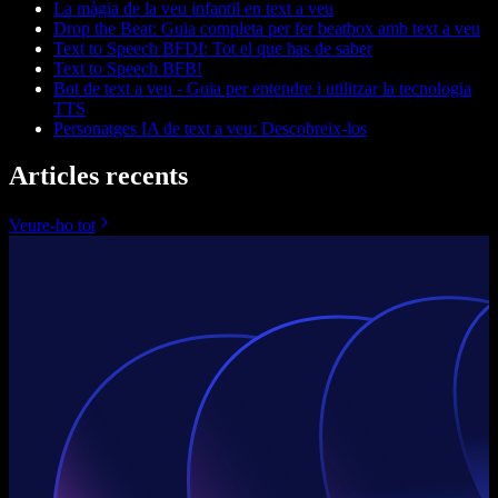
La màgia de la veu infantil en text a veu
Drop the Beat: Guia completa per fer beatbox amb text a veu
Text to Speech BFDI: Tot el que has de saber
Text to Speech BFB!
Bot de text a veu - Guia per entendre i utilitzar la tecnologia
TTS
Personatges IA de text a veu: Descobreix-los
Articles recents
Veure-ho tot