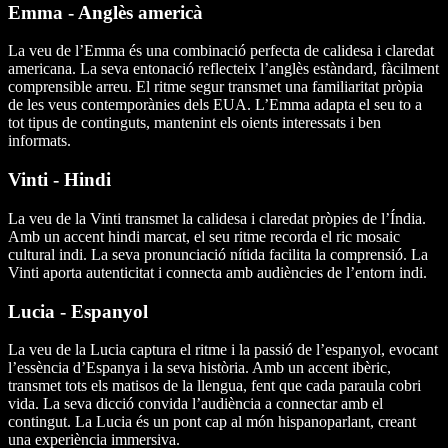
Emma - Anglès americà
La veu de l’Emma és una combinació perfecta de calidesa i claredat
americana. La seva entonació reflecteix l’anglès estàndard, fàcilment
comprensible arreu. El ritme segur transmet una familiaritat pròpia
de les veus contemporànies dels EUA. L’Emma adapta el seu to a
tot tipus de continguts, mantenint els oients interessats i ben
informats.
Vinti - Hindi
La veu de la Vinti transmet la calidesa i claredat pròpies de l’Índia.
Amb un accent hindi marcat, el seu ritme recorda el ric mosaic
cultural indi. La seva pronunciació nítida facilita la comprensió. La
Vinti aporta autenticitat i connecta amb audiències de l’entorn indi.
Lucia - Espanyol
La veu de la Lucia captura el ritme i la passió de l’espanyol, evocant
l’essència d’Espanya i la seva història. Amb un accent ibèric,
transmet tots els matisos de la llengua, fent que cada paraula cobri
vida. La seva dicció convida l’audiència a connectar amb el
contingut. La Lucia és un pont cap al món hispanoparlant, creant
una experiència immersiva.