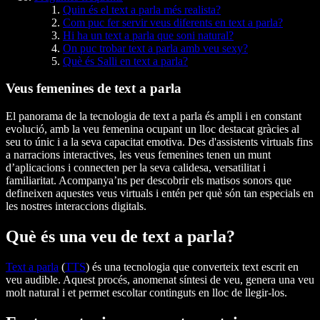
Quin és el text a parla més realista?
Com puc fer servir veus diferents en text a parla?
Hi ha un text a parla que soni natural?
On puc trobar text a parla amb veu sexy?
Què és Salli en text a parla?
Veus femenines de text a parla
El panorama de la tecnologia de text a parla és ampli i en constant
evolució, amb la veu femenina ocupant un lloc destacat gràcies al
seu to únic i a la seva capacitat emotiva. Des d'assistents virtuals fins
a narracions interactives, les veus femenines tenen un munt
d’aplicacions i connecten per la seva calidesa, versatilitat i
familiaritat. Acompanya’ns per descobrir els matisos sonors que
defineixen aquestes veus virtuals i entén per què són tan especials en
les nostres interaccions digitals.
Què és una veu de text a parla?
Text a parla
(
TTS
) és una tecnologia que converteix text escrit en
veu audible. Aquest procés, anomenat síntesi de veu, genera una veu
molt natural i et permet escoltar continguts en lloc de llegir-los.