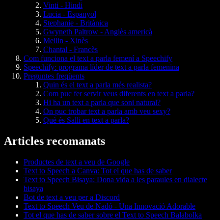
Vinti - Hindi
Lucia - Espanyol
Stephanie - Britànica
Gwyneth Paltrow - Anglès americà
Meilin - Xinès
Chantal - Francès
Com funciona el text a parla femení a Speechify
Speechify: programa líder de text a parla femenina
Preguntes freqüents
Quin és el text a parla més realista?
Com puc fer servir veus diferents en text a parla?
Hi ha un text a parla que soni natural?
On puc trobar text a parla amb veu sexy?
Què és Salli en text a parla?
Articles recomanats
Productes de text a veu de Google
Text to Speech a Canva: Tot el que has de saber
Text to Speech Bisaya: Dona vida a les paraules en dialecte
bisaya
Bot de text a veu per a Discord
Text to Speech Veu de Nadó - Una Innovació Adorable
Tot el que has de saber sobre el Text to Speech Balabolka