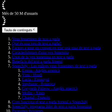
Més de 50 M d'usuaris
Taula de continguts
Veus femenines de text a parla
Què és una veu de text a parla?
Factors a tenir en compte en triar una eina de text a parla
Característiques d'una veu femenina
Usos de la veu femenina en text a parla
Beneficis del text a parla femení
Speechify - Les millors veus femenines de text a parla
Emma - Anglès americà
Vinti - Hindi
Lucia - Espanyol
Stephanie - Britànica
Gwyneth Paltrow - Anglès americà
Meilin - Xinès
Chantal - Francès
Com funciona el text a parla femení a Speechify
Speechify: programa líder de text a parla femenina
Preguntes freqüents