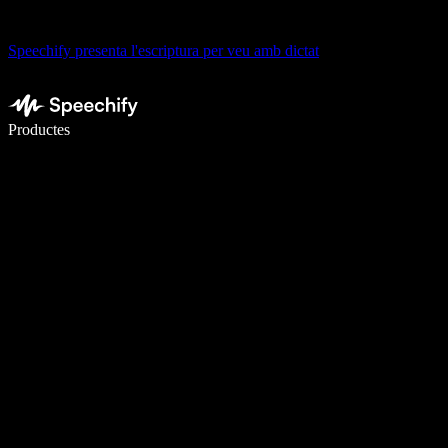
Speechify presenta l'escriptura per veu amb dictat
Escriu 5× més ràpid amb la veu
Productes
Més informació