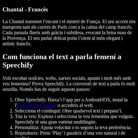
Chantal - Francès
La Chantal transmet l’encant i el misteri de França. El seu accent ens
transporta tant als carrers de París com a la calma del camp francès.
Cada paraula flueix amb gràcia i subtilesa, evocant la brisa suau de
la Provença. El seu parlar delicat porta l’oient al món elegant i
artístic francès.
Com funciona el text a parla femení a
Speechify
Vols escoltar notícies, webs, xarxes socials, apunts i molt més amb
veu femenina? Prova Speechify. La conversió de text a parla és molt
senzilla. Només has de seguir aquests passos:
Obre Speechify: Baixa’t l’app per a Android/iOS, instal·la
l’
extensió de Chrome
o accedeix al web.
Selecciona el contingut: Obre qualsevol text i prepara’l.
Tria la veu: Explora i selecciona la veu femenina que vulguis.
Speechify té una gran varietat multilingüe.
Personalitza: Ajusta velocitat o to segons la teva preferència.
Reprodueix: Prem ‘Play’ i gaudeix d’una veu natural i de