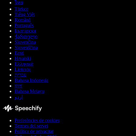
ไทย
Türkçe
Tiếng Việt
Română
Português
Български
ქართული
Slovenčina
Slovenščina
Eesti
Hrvatski
Ελληνικά
Lietuvių
עברית
Bahasa Indonesia
বাংলা
Bahasa Melayu
اردو
Preferències de cookies
Termes del servei
Política de privacitat