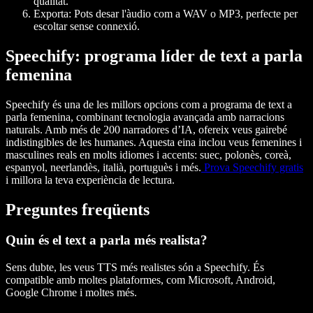
qualitat.
Exporta: Pots desar l'àudio com a WAV o MP3, perfecte per
escoltar sense connexió.
Speechify: programa líder de text a parla
femenina
Speechify és una de les millors opcions com a programa de text a
parla femenina, combinant tecnologia avançada amb narracions
naturals. Amb més de 200 narradores d’IA, ofereix veus gairebé
indistingibles de les humanes. Aquesta eina inclou veus femenines i
masculines reals en molts idiomes i accents: suec, polonès, coreà,
espanyol, neerlandès, italià, portuguès i més.
Prova Speechify gratis
i millora la teva experiència de lectura.
Preguntes freqüents
Quin és el text a parla més realista?
Sens dubte, les veus TTS més realistes són a Speechify. És
compatible amb moltes plataformes, com Microsoft, Android,
Google Chrome i moltes més.