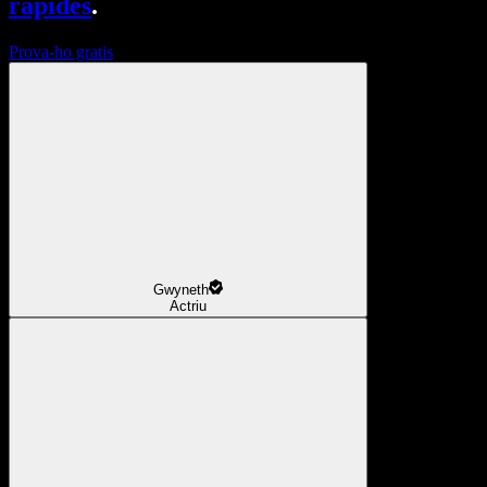
ràpides
.
Prova-ho gratis
Gwyneth
Actriu