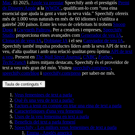
Mac
. El 2025,
Apple va premiar
Speechify amb el prestigiós
Premi
de Disseny Apple
a la
WWDC
, qualificant-lo com “una eina
essencial que ajuda la gent a viure la seva vida.” Speechify ofereix
més de 1.000 veus naturals en més de 60 idiomes i s'utilitza a
gairebé 200 països. Entre les veus de celebritats hi trobem
Snoop
Dogg
i
Gwyneth Paltrow
. Per a creadors i empreses,
Speechify
Studio
proporciona eines avançades com
Generador de veu IA
,
Clonació de veus IA
,
Doblatge IA
i el seu
Canviador de veu IA
.
Speechify també impulsa productes líders amb la seva API de text a
veu, d'alta qualitat i amb una relació qualitat-preu òptima
API de text
a veu
. Present en
The Wall Street Journal
,
CNBC
,
Forbes
,
TechCrunch
i altres mitjans destacats, Speechify és el proveïdor de
text a veu més gran del món. Visiteu
speechify.com/news
,
speechify.com/blog
i
speechify.com/press
per saber-ne més.
Taula de continguts
Veus femenines de text a parla
Què és una veu de text a parla?
Factors a tenir en compte en triar una eina de text a parla
Característiques d'una veu femenina
Usos de la veu femenina en text a parla
Beneficis del text a parla femení
Speechify - Les millors veus femenines de text a parla
Emma - Anglès americà