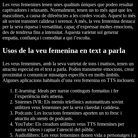
Les veus femenines tenen unes qualitats úniques que poden resultar
captivadores i relaxants. Normalment, tenen un to més agut que les
masculines, a causa de diferències a les cordes vocals. Aquest to més
alt sovint transmet calidesa i serenor. A més, la veu femenina destaca
per la seva riquesa i versatilitat, capaç d’expressar moltes emocions,
des de tendresa fins a intensitat. Aquesta varietat sol generar
empatia, confiança i comoditat a qui l’escolta.
Usos de la veu femenina en text a parla
Les veus femenines, amb la seva varietat de tons i matisos, tenen un
atractiu especial en el text a parla. Poden transmetre emocions, crear
proximitat o comunicar missatges específics en molts àmbits.
Algunes aplicacions habituals d’una veu femenina en TTS inclouen:
E-learning: Ideals per narrar continguts formatius i fer
l’experiència més amena.
Sistemes IVR: Els menús telefònics automatitzats sovint
utilitzen veus femenines per la seva claredat i calidesa.
Podcasts: Les locucions femenines aporten un to fresc i
atractiu als oients de podcasts.
YouTube: Els creadors utilitzen veus TTS femenines per
narrar vídeos i captar l’atenció del públic.
Audiollibres: Les veus femenines donen vida a personatges i a