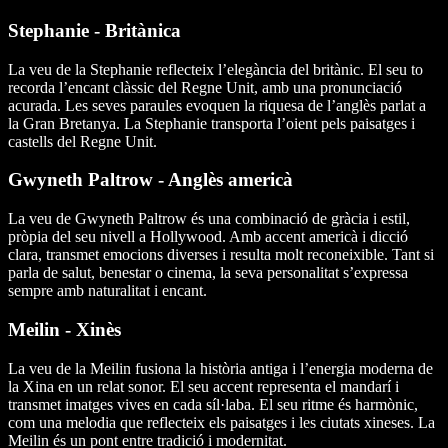
Stephanie - Britànica
La veu de la Stephanie reflecteix l’elegància del britànic. El seu to
recorda l’encant clàssic del Regne Unit, amb una pronunciació
acurada. Les seves paraules evoquen la riquesa de l’anglès parlat a
la Gran Bretanya. La Stephanie transporta l’oient pels paisatges i
castells del Regne Unit.
Gwyneth Paltrow - Anglès americà
La veu de Gwyneth Paltrow és una combinació de gràcia i estil,
pròpia del seu nivell a Hollywood. Amb accent americà i dicció
clara, transmet emocions diverses i resulta molt reconeixible. Tant si
parla de salut, benestar o cinema, la seva personalitat s’expressa
sempre amb naturalitat i encant.
Meilin - Xinès
La veu de la Meilin fusiona la història antiga i l’energia moderna de
la Xina en un relat sonor. El seu accent representa el mandarí i
transmet imatges vives en cada síl·laba. El seu ritme és harmònic,
com una melodia que reflecteix els paisatges i les ciutats xineses. La
Meilin és un pont entre tradició i modernitat.