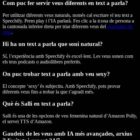
Com puc fer servir veus diferents en text a parla?
Per utilitzar diferents veus naturals, només cal escriure el teu text a
Speechify. Prem play i l’IA parlarà. Fes clic a la icona de persona a
la cantonada inferior dreta per triar diferents veus del
generador de
veus
.
Hi ha un text a parla que soni natural?
Sí, l’experiència amb Speechify és excel·lent. Les veus sonen com
els teus podcasts o audiollibres preferits.
On puc trobar text a parla amb veu sexy?
El concepte ‘sexy’ és subjectiu. Amb Speechify, pots provar
diferents veus fins a trobar la que t’agradi més.
Què és Salli en text a parla?
Salli és una de les opcions de veu femenina natural d’Amazon Polly,
el servei TTS d’Amazon.
Gaudeix de les veus amb IA més avançades, arxius