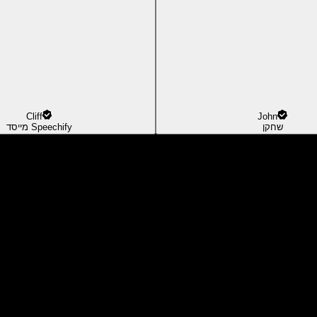
Cliff
John
שחקן
מייסד Speechify