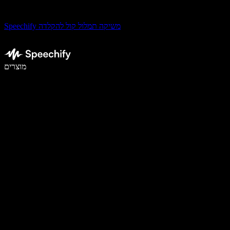
Speechify משיקה תמלול קול להקלדה
לכתוב פי 5 מהר יותר עם הכתבה קולית
מוצרים
למידע נוסף