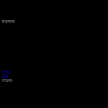
שימושים
הורדה
API
החברה