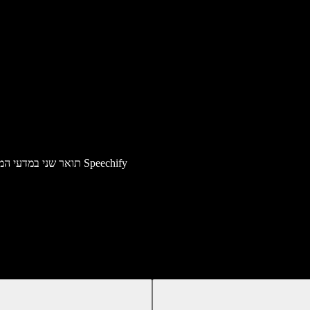
תואר שני במדעי המחשב, אוניברסיטת סטנפורד, מוביל תחום דיסלקסיה ונגישות, מייסד ומנכ"ל Speechify