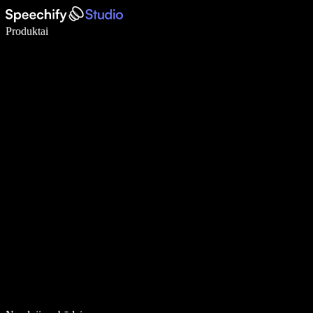
Rašykite 5× greičiau naudodami diktavimą balsu
Produktai
Sužinokite daugiau