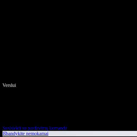
Verslui
Susisiekti su pardavimų komanda
Išbandykite nemokamai