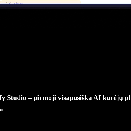
fy Studio – pirmoji visapusiška AI kūrėjų p
au.