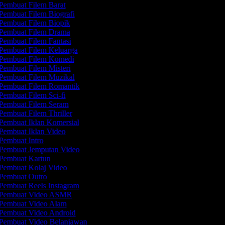
Pembuat Filem Barat
Pembuat Filem Biografi
Pembuat Filem Biopik
Pembuat Filem Drama
Pembuat Filem Fantasi
Pembuat Filem Keluarga
Pembuat Filem Komedi
Pembuat Filem Misteri
Pembuat Filem Muzikal
Pembuat Filem Romantik
Pembuat Filem Sci-fi
Pembuat Filem Seram
Pembuat Filem Thriller
Pembuat Iklan Komersial
Pembuat Iklan Video
Pembuat Intro
Pembuat Jemputan Video
Pembuat Kartun
Pembuat Kolaj Video
Pembuat Outro
Pembuat Reels Instagram
Pembuat Video ASMR
Pembuat Video Alam
Pembuat Video Android
Pembuat Video Belanjawan