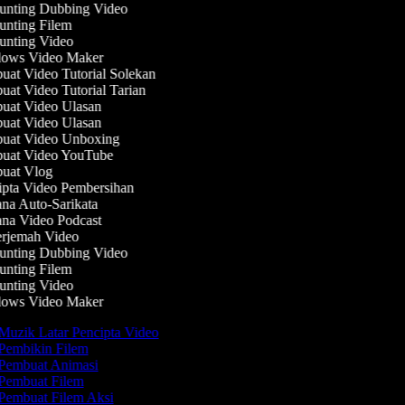
nting Dubbing Video
nting Filem
nting Video
ows Video Maker
at Video Tutorial Solekan
at Video Tutorial Tarian
at Video Ulasan
at Video Ulasan
at Video Unboxing
at Video YouTube
at Vlog
pta Video Pembersihan
na Auto-Sarikata
na Video Podcast
rjemah Video
nting Dubbing Video
nting Filem
nting Video
ows Video Maker
Muzik Latar Pencipta Video
Pembikin Filem
Pembuat Animasi
Pembuat Filem
Pembuat Filem Aksi