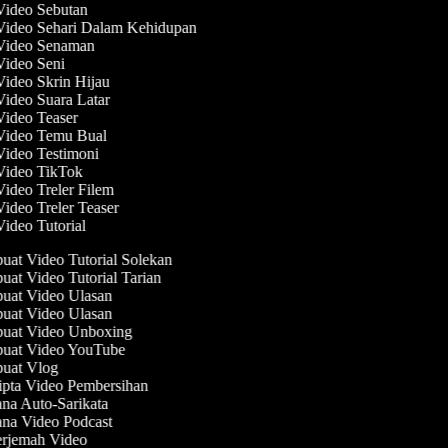
 Video Sebutan
 Video Sehari Dalam Kehidupan
 Video Senaman
 Video Seni
Video Skrin Hijau
Video Suara Latar
 Video Teaser
 Video Temu Bual
Video Testimoni
 Video TikTok
Video Treler Filem
Video Treler Teaser
Video Tutorial
at Video Tutorial Solekan
at Video Tutorial Tarian
at Video Ulasan
at Video Ulasan
at Video Unboxing
at Video YouTube
at Vlog
pta Video Pembersihan
na Auto-Sarikata
na Video Podcast
rjemah Video