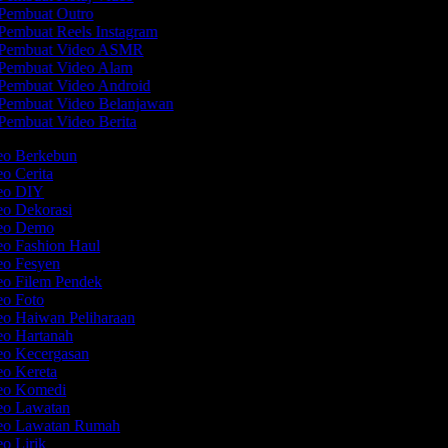
Pembuat Outro
Pembuat Reels Instagram
Pembuat Video ASMR
Pembuat Video Alam
Pembuat Video Android
Pembuat Video Belanjawan
Pembuat Video Berita
deo Berkebun
eo Cerita
deo DIY
eo Dekorasi
deo Demo
eo Fashion Haul
deo Fesyen
eo Filem Pendek
eo Foto
eo Haiwan Peliharaan
eo Hartanah
deo Kecergasan
eo Kereta
deo Komedi
deo Lawatan
deo Lawatan Rumah
eo Lirik