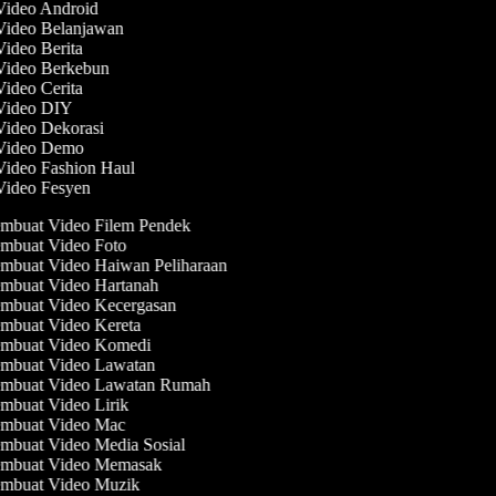
 Video Android
 Video Belanjawan
Video Berita
 Video Berkebun
Video Cerita
 Video DIY
 Video Dekorasi
 Video Demo
 Video Fashion Haul
 Video Fesyen
mbuat Video Filem Pendek
mbuat Video Foto
mbuat Video Haiwan Peliharaan
mbuat Video Hartanah
mbuat Video Kecergasan
mbuat Video Kereta
mbuat Video Komedi
mbuat Video Lawatan
mbuat Video Lawatan Rumah
mbuat Video Lirik
mbuat Video Mac
mbuat Video Media Sosial
mbuat Video Memasak
mbuat Video Muzik