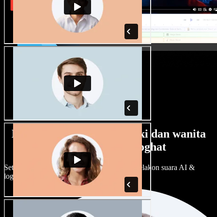
Banyak pilihan suara lelaki dan wanita
dengan pelbagai loghat
Setiap projek boleh jadi unik. Pilih ratusan pelakon suara AI &
loghat, laraskan ikut cita rasa anda.