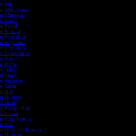
deo Mac
eo Media Sosial
deo Memasak
deo Muzik
eo Parodi
eo Peminat
eo Pendidikan
eo Perjalanan
deo Permainan
deo Persembahan
eo Podcast
deo Promo
ideo Q&A
eo Reaksi
deo Berkebun
eo Cerita
deo DIY
eo Dekorasi
deo Demo
eo Fashion Haul
deo Fesyen
eo Filem Pendek
eo Foto
eo Haiwan Peliharaan
eo Hartanah