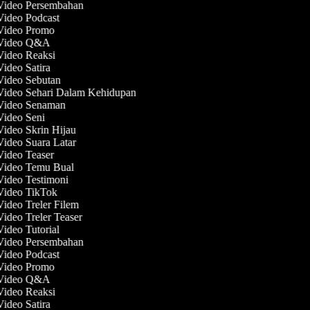
 Video Persembahan
 Video Podcast
 Video Promo
 Video Q&A
 Video Reaksi
Video Satira
 Video Sebutan
 Video Sehari Dalam Kehidupan
 Video Senaman
 Video Seni
Video Skrin Hijau
Video Suara Latar
 Video Teaser
 Video Temu Bual
Video Testimoni
 Video TikTok
Video Treler Filem
Video Treler Teaser
Video Tutorial
 Video Persembahan
 Video Podcast
 Video Promo
 Video Q&A
 Video Reaksi
Video Satira