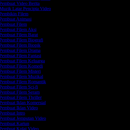
Pembuat Video Berita
Muzik Latar Pencipta Video
Pembikin Filem
Pembuat Animasi
Pembuat Filem
Pembuat Filem Aksi
Pembuat Filem Barat
Pembuat Filem Biografi
Pembuat Filem Biopik
Pembuat Filem Drama
Pembuat Filem Fantasi
Pembuat Filem Keluarga
Pembuat Filem Komedi
Pembuat Filem Misteri
Pembuat Filem Muzikal
Pembuat Filem Romantik
Pembuat Filem Sci-fi
Pembuat Filem Seram
Pembuat Filem Thriller
Pembuat Iklan Komersial
Pembuat Iklan Video
Pembuat Intro
Pembuat Jemputan Video
Pembuat Kartun
Pembuat Kolaj Video