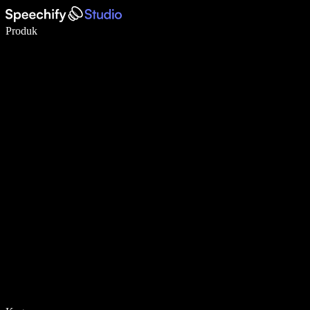
Tulis 5× lebih pantas dengan menaip menggunakan suara
Produk
Ketahui Lebih Lanjut