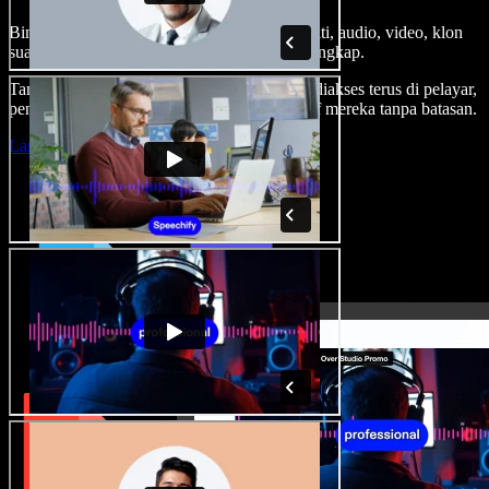
Bina suara latar, tambah imej stok tanpa royalti, audio, video, klon
suara anda, untuk projek audio video yang lengkap.
Tanpa keluk pembelajaran dan semua boleh diakses terus di pelayar,
pencipta boleh realisasikan segala idea kreatif mereka tanpa batasan.
Lancarkan Studio