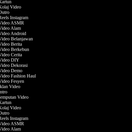
 Kartun
 Kolaj Video
 Outro
Reels Instagram
t Video ASMR
 Video Alam
 Video Android
 Video Belanjawan
Video Berita
 Video Berkebun
Video Cerita
 Video DIY
 Video Dekorasi
 Video Demo
 Video Fashion Haul
 Video Fesyen
Iklan Video
Intro
 Jemputan Video
 Kartun
 Kolaj Video
 Outro
Reels Instagram
t Video ASMR
 Video Alam