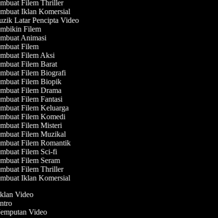
buat Filem Thriller
mbuat Iklan Komersial
zik Latar Pencipta Video
mbikin Filem
mbuat Animasi
mbuat Filem
mbuat Filem Aksi
mbuat Filem Barat
mbuat Filem Biografi
mbuat Filem Biopik
mbuat Filem Drama
mbuat Filem Fantasi
mbuat Filem Keluarga
mbuat Filem Komedi
mbuat Filem Misteri
mbuat Filem Muzikal
mbuat Filem Romantik
buat Filem Sci-fi
mbuat Filem Seram
buat Filem Thriller
mbuat Iklan Komersial
Iklan Video
Intro
 Jemputan Video