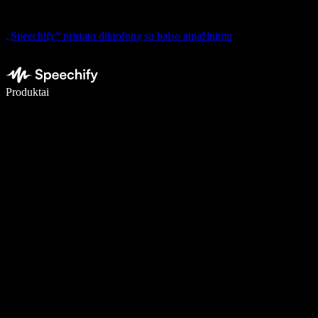
„Speechify“ pristato diktofoną su balso atpažinimu
Rašykite 5× greičiau naudodami diktavimą balsu
Produktai
Sužinokite daugiau