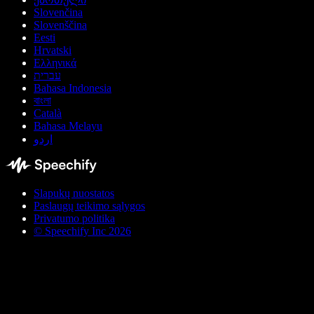
Slovenčina
Slovenščina
Eesti
Hrvatski
Ελληνικά
עברית
Bahasa Indonesia
বাংলা
Català
Bahasa Melayu
اردو
Slapukų nuostatos
Paslaugų teikimo sąlygos
Privatumo politika
© Speechify Inc 2026