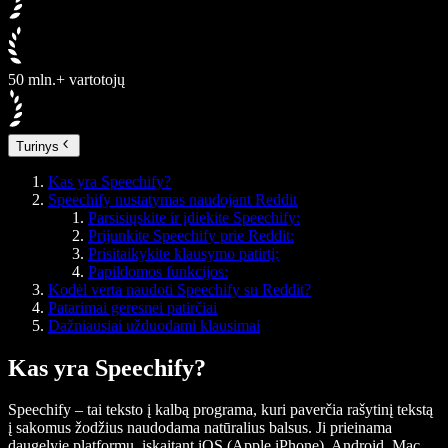
50 mln.+ vartotojų
Turinys
Kas yra Speechify?
Speechify nustatymas naudojant Reddit
Parsisiųskite ir įdiekite Speechify:
Prijunkite Speechify prie Reddit:
Prisitaikykite klausymo patirtį:
Papildomos funkcijos:
Kodėl verta naudoti Speechify su Reddit?
Patarimai geresnei patirčiai
Dažniausiai užduodami klausimai
Kas yra Speechify?
Speechify – tai teksto į kalbą programa, kuri paverčia rašytinį tekstą
į sakomus žodžius naudodama natūralius balsus. Ji prieinama
daugelyje platformų, įskaitant iOS (Apple iPhone), Android, Mac,