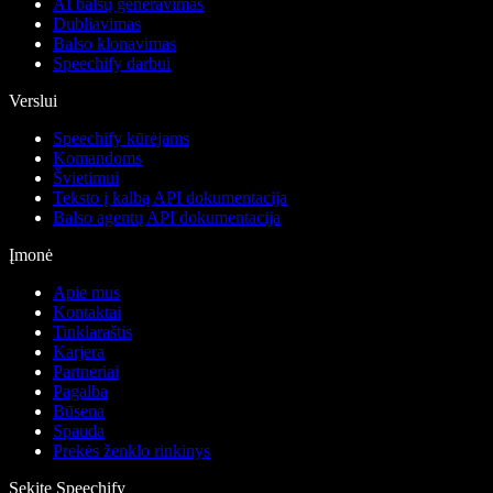
AI balsų generavimas
Dubliavimas
Balso klonavimas
Speechify darbui
Verslui
Speechify kūrėjams
Komandoms
Švietimui
Teksto į kalbą API dokumentacija
Balso agentų API dokumentacija
Įmonė
Apie mus
Kontaktai
Tinklaraštis
Karjera
Partneriai
Pagalba
Būsena
Spauda
Prekės ženklo rinkinys
Sekite Speechify