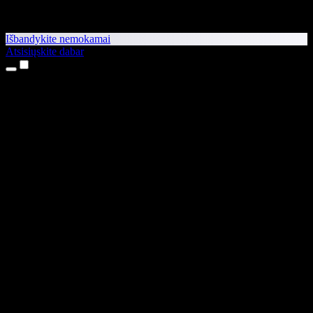
Išbandykite nemokamai
Atsisiųskite dabar
Produktai
Teksto skaitymas balsu
iPhone ir iPad programėlės
Android programėlė
Chrome plėtinys
Edge plėtinys
Interneto programėlė
Mac programėlė
Windows programėlė