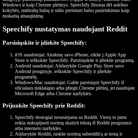
Windows ir kaip Chrome plėtinys. Speechify žinoma dėl aukštos
kokybės, natūralių balsų ir siūlo premium balso pasirinkimus kaip
mokamą atnaujinimą.
Speechify nustatymas naudojant Reddit
Parsisiųskite ir įdiekite Speechify
:
iOS naudotojai
: Atrakinę savo iPhone, eikite į Apple App
Store ir ieškokite Speechify. Parsisiųskite ir įdiekite programą.
Android naudotojai
: Atidarykite Google Play Store savo
Android įrenginyje, ieškokite Speechify ir įdiekite
programėlę.
Windows/Mac naudotojai
: Galite parsisiųsti Speechify iš
oficialaus tinklalapio arba įdiegti Chrome plėtinį, jei naudojate
Microsoft Edge arba Chrome naršykles.
Prijunkite Speechify prie Reddit
:
Speechify tiesiogiai nesusiejama su Reddit. Vietoj to jums
reikia nukopijuoti norimą skaityti tekstą iš Reddit programos
arba interneto naršyklės.
Atidarykite Reddit, raskite norimą subreddit'ą ar temą ir