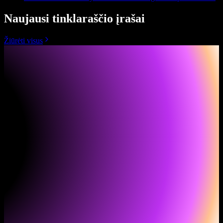
Naujausi tinklaraščio įrašai
Žiūrėti visus