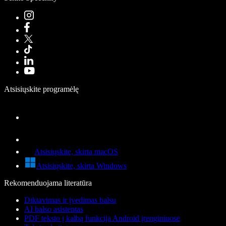
Atsisiųskite programėlę
Atsisiųskite, skirta macOS
Atsisiųskite, skirta Windows
Rekomenduojama literatūra
Diktavimas ir įvedimas balsu
AI balso asistentas
PDF teksto į kalbą funkcija Android įrenginiuose