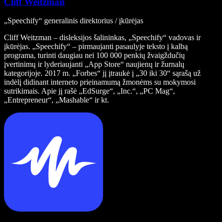
Cliff Weitzman
„Speechify“ generalinis direktorius / įkūrėjas
Cliff Weitzman – disleksijos šalininkas, „Speechify“ vadovas ir
įkūrėjas. „Speechify“ – pirmaujanti pasaulyje teksto į kalbą
programa, turinti daugiau nei 100 000 penkių žvaigždučių
įvertinimų ir lyderiaujanti „App Store“ naujienų ir žurnalų
kategorijoje. 2017 m. „Forbes“ jį įtraukė į „30 iki 30“ sąrašą už
indėlį didinant interneto prieinamumą žmonėms su mokymosi
sutrikimais. Apie jį rašė „EdSurge“, „Inc.“, „PC Mag“,
„Entrepreneur“, „Mashable“ ir kt.