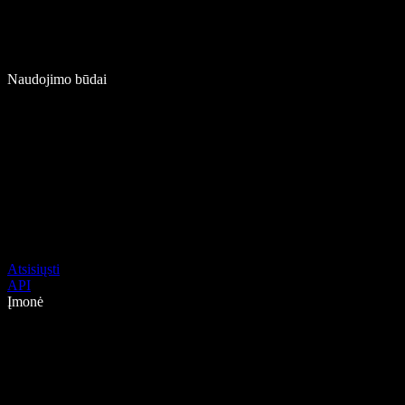
Naudojimo būdai
Atsisiųsti
API
Įmonė