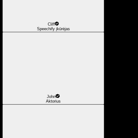
Cliff
Speechify įkūrėjas
John
Aktorius