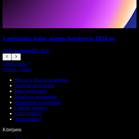
5 geriausios balso agentų bendrovės 2026 m.
2026 m. balandžio 28 d.
2
Žiūrėti visus
Tekstas į kalbą
iPhone ir iPad programėlės
Android programėlė
Mac programėlė
Windows programėlė
Žiniatinklio programėlė
Chrome plėtinys
Edge plėtinys
Atsisiuntimai
Kūrėjams