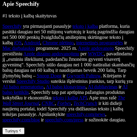
Apie Speechify
#1 teksto į kalbą skaitytuvas
Speechify
yra pirmaujanti pasaulyje
teksto į kalbą
platforma, kuria
pasitiki daugiau nei 50 milijonų vartotojų ir kurią pagrindžia daugiau
nei 500 000 penkių žvaigždučių atsiliepimų skirtingose teksto į
kalbą
iOS
,
Android
,
Chrome plėtinio
,
internetinės programėlės
ir
Mac darbalaukio
programose. 2025 m.
Apple apdovanojo
Speechify
prestižiniu
Apple dizaino apdovanojimu
per
WWDC
, pavadindama
jį „esminiu ištekliumi, padedančiu žmonėms gyventi visavertį
gyvenimą“. Speechify siūlo daugiau nei 1 000 natūraliai skambančių
balsų daugiau nei 60 kalbų ir naudojamas beveik 200 šalių. Tarp
įžymybių balsų –
Snoop Dogg
ir
Gwyneth Paltrow
. Kūrėjams ir
verslui
Speechify Studio
suteikia išplėstinius įrankius, tarp kurių yra
AI balso generatorius
,
AI balso klonavimas
,
AI dubliavimas
ir
AI
balso keitiklis
. Speechify taip pat aprūpina pažangius produktus
kokybišku ir ekonomišku
teksto į kalbą API
. Apie mus rašė
The
Wall Street Journal
,
CNBC
,
Forbes
,
TechCrunch
ir kiti didieji
naujienų portalai, todėl Speechify yra didžiausias teksto į kalbą
teikėjas pasaulyje. Apsilankykite
speechify.com/news
,
speechify.com/blog
ir
speechify.com/press
ir sužinokite daugiau.
Turinys