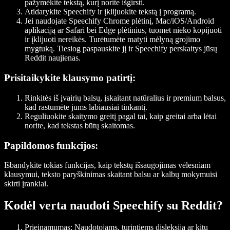
pažymėkite tekstą, kurį norite išgirsti.
Atidarykite Speechify ir įklijuokite tekstą į programą.
Jei naudojate Speechify Chrome plėtinį, Mac/iOS/Android
aplikaciją ar Safari bei Edge plėtinius, tuomet nieko kopijuoti
ir įklijuoti nereikės. Turėtumėte matyti mėlyną grojimo
mygtuką. Tiesiog paspauskite jį ir Speechify perskaitys jūsų
Reddit naujienas.
Prisitaikykite klausymo patirtį
:
Rinkitės iš įvairių balsų, įskaitant natūralius ir premium balsus,
kad rastumėte jums labiausiai tinkantį.
Reguliuokite skaitymo greitį pagal tai, kaip greitai arba lėtai
norite, kad tekstas būtų skaitomas.
Papildomos funkcijos
:
Išbandykite tokias funkcijas, kaip tekstų išsaugojimas vėlesniam
klausymui, teksto paryškinimas skaitant balsu ar kalbų mokymuisi
skirti įrankiai.
Kodėl verta naudoti Speechify su Reddit?
Prieinamumas
: Naudotojams, turintiems disleksiją ar kitų