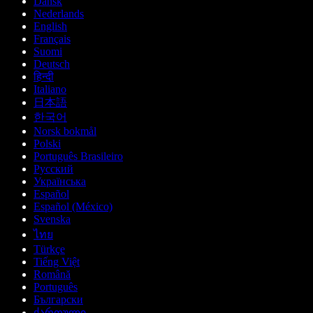
Dansk
Nederlands
English
Français
Suomi
Deutsch
हिन्दी
Italiano
日本語
한국어
Norsk bokmål
Polski
Português Brasileiro
Русский
Українська
Español
Español (México)
Svenska
ไทย
Türkçe
Tiếng Việt
Română
Português
Български
ქართული