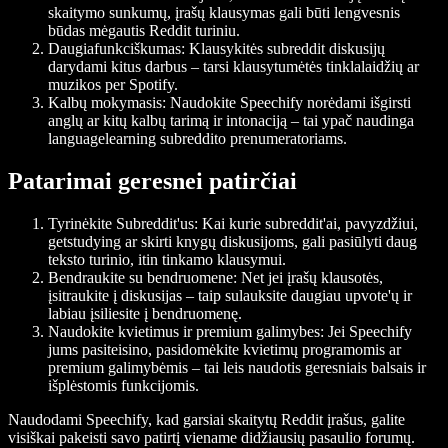
skaitymo sunkumų, įrašų klausymas gali būti lengvesnis
būdas mėgautis Reddit turiniu.
Daugiafunkciškumas
: Klausykitės subreddit diskusijų
darydami kitus darbus – tarsi klausytumėtės tinklalaidžių ar
muzikos per Spotify.
Kalbų mokymasis
: Naudokite Speechify norėdami išgirsti
anglų ar kitų kalbų tarimą ir intonaciją – tai ypač naudinga
languagelearning subreddito prenumeratoriams.
Patarimai geresnei patirčiai
Tyrinėkite Subreddit'us
: Kai kurie subreddit'ai, pavyzdžiui,
getstudying ar skirti knygų diskusijoms, gali pasiūlyti daug
teksto turinio, itin tinkamo klausymui.
Bendraukite su bendruomene
: Net jei įrašų klausotės,
įsitraukite į diskusijas – taip sulauksite daugiau upvote'ų ir
labiau įsiliesite į bendruomenę.
Naudokite kvietimus ir premium galimybes
: Jei Speechify
jums pasiteisino, pasidomėkite kvietimų programomis ar
premium galimybėmis – tai leis naudotis geresniais balsais ir
išplėstomis funkcijomis.
Naudodami Speechify, kad garsiai skaitytų Reddit įrašus, galite
visiškai pakeisti savo patirtį viename didžiausių pasaulio forumų.