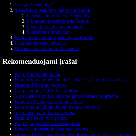
Kas yra Speechify?
Speechify nustatymas naudojant Reddit
Parsisiųskite ir įdiekite Speechify:
Prijunkite Speechify prie Reddit:
Prisitaikykite klausymo patirtį:
Papildomos funkcijos:
Kodėl verta naudoti Speechify su Reddit?
Patarimai geresnei patirčiai
Dažniausiai užduodami klausimai
Rekomenduojami įrašai
Kaip išmokti italų kalbą
Išsamus tarptautinės fonetinės abėcėlės diagramos vadovas
Išsamus TTS botų vadovas
Kaip naudoti TikTok balso filtrus
5 geriausios škotiško akcento generatoriaus programos
Išsamus IPA rašybos sistemos gidas
Kaip išmokti hebrajų kalbą: išsamus vadovas
5 geriausi graikų kalbos vertėjai
Išsamus Pictory balsų gidas
Kaip išjungti Windows Skaitytuvą
ReaderLink pasaulis: išsamus vadovas
Geriausi EPUB skaitytuvai Windows: 5 geriausi pasirinkimai