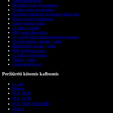
Teksto skaitytuvas
Moteriško balso generatorius
Vyriško balso generatorius
Geriausios skaitymo programos disleksijai
Roboto balso generatorius
Anime teksto į kalbą
AI balso keitiklis
PDF garso skaitytuvas
Ar Google Docs gali man skaityti garsiai?
Chrome plėtinys tekstui į kalbą
Hindi kalbos tekstas į kalbą
PDF skaitymas balsu
AI balsų generavimas
Tekstas į balsą
Teksto skaitytuvas
Peržiūrėti kitomis kalbomis
العربية
Magyar
中文 (简体)
中文 (台灣)
中文 (简体 中国大陆)
Čeština