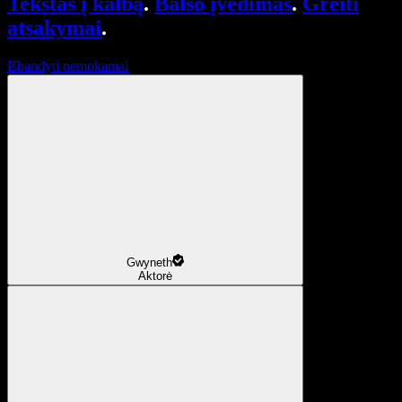
Tekstas į kalbą
.
Balso įvedimas
.
Greiti
atsakymai
.
Išbandyti nemokamai
Gwyneth
Aktorė