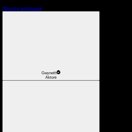
Išbandyti nemokamai
Gwyneth
Aktorė