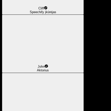
Cliff
Speechify įkūrėjas
John
Aktorius