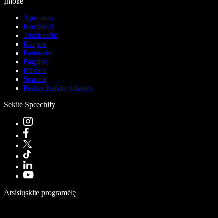
Įmonė
Apie mus
Kontaktai
Tinklaraštis
Karjera
Partneriai
Pagalba
Būsena
Spauda
Prekės ženklo rinkinys
Sekite Speechify
Atsisiųskite programėlę