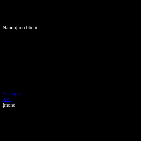
Naudojimo būdai
Atsisiųsti
API
Įmonė