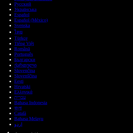
Русский
Українська
Español
Español (México)
Svenska
ไทย
Türkçe
Tiếng Việt
Română
Português
Български
ქართული
Slovenčina
Slovenščina
Eesti
Hrvatski
Ελληνικά
עברית
Bahasa Indonesia
বাংলা
Català
Bahasa Melayu
اردو