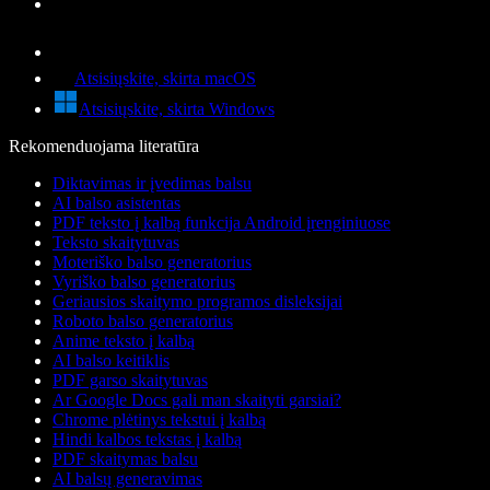
Atsisiųskite, skirta macOS
Atsisiųskite, skirta Windows
Rekomenduojama literatūra
Diktavimas ir įvedimas balsu
AI balso asistentas
PDF teksto į kalbą funkcija Android įrenginiuose
Teksto skaitytuvas
Moteriško balso generatorius
Vyriško balso generatorius
Geriausios skaitymo programos disleksijai
Roboto balso generatorius
Anime teksto į kalbą
AI balso keitiklis
PDF garso skaitytuvas
Ar Google Docs gali man skaityti garsiai?
Chrome plėtinys tekstui į kalbą
Hindi kalbos tekstas į kalbą
PDF skaitymas balsu
AI balsų generavimas