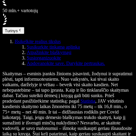
50 mln.+ vartotojų
Turinys
Išsikelkite realius tikslus
Susikurkite tinkamą aplinką
Atpažinkite blaškymąsi
Susiorganizuokite
Apdovanokite save. Darykite pertraukas.
Skaitymas – esminis įrankis žinioms įsisavinti, žodynui ir supratimui
plėsti, tapti informuotesniems. Nuo vaikystės, kai tėvai skaito
vaikams, darželyje ir vėliau – beveik visi skaito kasdien. Net
nebepastebime – tai tapo įprasta. Kaip ir šio tinklaraščio skaitymas
dabar. Tačiau sutelkti dėmesį į knygą gali būti sunku. Prieš
pradedant pasižiūrėkime statistiką: pagal
Statistia
, JAV vidutinis
kasdienis skaitymo laikas žmonėms iki 75 metų – tik 16,8 min., o
75+ metų – net 40 min. Ir tai – didžiausias rodiklis per Covid
laikotarpį. Taigi, jeigu dėmesio blaškymas trukdo skaityti, kaip jį
sumažinti ir išvengti minčių nuklydimo? Nesvarbu, ar skaitote
vadovėlį, ar savo malonumui – išmokę susikaupti geriau išnaudosite
laiką su knyga. Štai keli patarimai, kaip geriau susikaupti skaitant ir