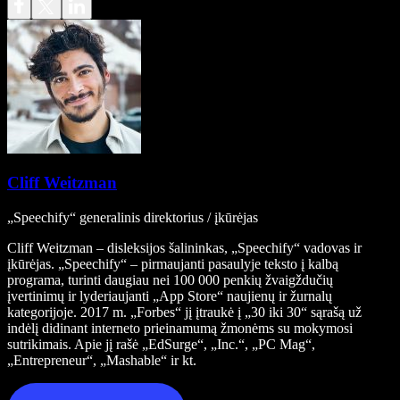
Cliff Weitzman
„Speechify“ generalinis direktorius / įkūrėjas
Cliff Weitzman – disleksijos šalininkas, „Speechify“ vadovas ir
įkūrėjas. „Speechify“ – pirmaujanti pasaulyje teksto į kalbą
programa, turinti daugiau nei 100 000 penkių žvaigždučių
įvertinimų ir lyderiaujanti „App Store“ naujienų ir žurnalų
kategorijoje. 2017 m. „Forbes“ jį įtraukė į „30 iki 30“ sąrašą už
indėlį didinant interneto prieinamumą žmonėms su mokymosi
sutrikimais. Apie jį rašė „EdSurge“, „Inc.“, „PC Mag“,
„Entrepreneur“, „Mashable“ ir kt.