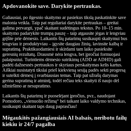
Apdovanokite save. Darykite pertraukas.
Galiausiai, po ilgesnio skaitymo ar pasiekus tikslą paskatinkite save
malonia veikla. Taip pat reguliariai darykite pertraukas – greitai
galima pervargti, ypač skaitant sudėtingus tekstus. Po 10–15 min.
skaitymo padarykite trumpą pauzę – taip atgausite jėgas ir lengviau
grįšite prie dėmesio. Laikantis šių patarimų susikaupti skaitymui bus
lengviau ir produktyviau – įgysite daugiau žinių, lavinsite kalbą ir
supratimą. Praktikuodamiesi ir skirdami tam laiko pasieksite
geresnių rezultatų. Drausmė nėra lengva, bet įpročiai formuojasi
palaipsniui. Turintiems dėmesio sutrikimų (ADD ar ADHD) gali
padėti dažnesnės pertraukos ir skyriaus perskaitymas kelis kartus.
Aiškiai nusistatyti tikslai prieš kiekvieną sesiją padės sekti progresą
ir sutelkti dėmesį į svarbiausias temas. Taip pat užrašų darymas
gerina supratimą ir atmintį, todėl rečiau teks skaityti iš naujo dėl
užmiršimo ar nesupratimo.
Laikantis šių patarimų ir puoselėjant įpročius, pvz., naudojant
Pomodoro, „vienuolio režimą“ bei taikant laiko valdymo technikas,
susikaupti skaitant taps daug paprasčiau!
Mėgaukitės pažangiausiais AI balsais, neribotu failų
kiekiu ir 24/7 pagalba