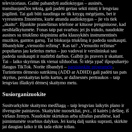
televizoriaus. Galite pabandyti audioknygas – ausinės,
transliuojančios tekstą, gali padėti geriau sekti mintį ir lengviau
įsigilinti. Tai gali būti naudinga ne tik knygų mėgėjams, bet ir
vyresniems žmonėms, kurie atranda audioknygas – jie vis tiek
„skaito“. Išjunkite pranešimus telefone ar kituose įrenginiuose, kad
nesiblaškytumėte. Fonas taip pat svarbus: jei jis trukdo, naudokite
ausines su triukšmo slopinimu arba klausykitės instrumentinės
muzikos, gamtos garsų. Tai blokuoja triukšmą ir padeda susikaupti.
Išbandykite „vienuolio režimą“. Kas tai?
„Vienuolio režimas“
populiarus jau kelerius metus – juo vadovai ir verslininkai sau
padeda susikaupti ir nudirbti darbus. Galbūt jis pravers ir skaitant.
Tai – laiko skyrimas tik vienai užduočiai. Ši idėja ypač išpopuliarėjo
išaugus TikTok. Norite išbandyti –
parsisiųskite programėlę
.
Turintiems dėmesio sutrikimų (ADD ar ADHD) gali padėti tas pats
skyrius, perskaitytas kelis kartus, ar dažnesnės pertraukos – taip
lengviau išlaikyti dėmesį skaitymo metu.
Susiorganizuokite
Susitvarkykite skaitymo medžiagą – taip lengviau laikytis plano ir
išvengsite painiavos. Skaitykite nuosekliai, pvz., iš kairės į dešinę, iš
viršaus žemyn. Naudokite skirtukus arba užrašus paraštėse, kad
įsimintumėte svarbius dalykus. Jei kurią dalį sunku suprasti, skirkite
jai daugiau laiko ir tik tada eikite toliau.