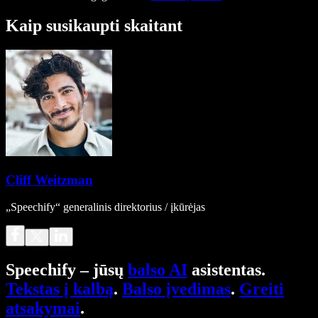
Kaip susikaupti skaitant
Cliff Weitzman
„Speechify“ generalinis direktorius / įkūrėjas
Speechify – jūsų
balso AI
asistentas.
Tekstas į kalbą
.
Balso įvedimas
.
Greiti
atsakymai
.