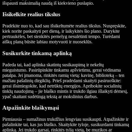
išspausti maksimalią naudą iš kiekvieno puslapio.
Išsikelkite realius tikslus
Pradėkite nuo to, kad sau išsikeltumėte realius tikslus. Nuspręskite,
kiek norite paskaityti per dieną, ir laikykitės šio plano. Darykite
pertraukėles, bet stenkitės pernelyg nesulėtinti tempo. Turėdami
aiškų planą būsite labiau motyvuoti ir nuoseklūs.
Susikurkite tinkamą aplinką
Padeda tai, kad aplinka skatintų susikaupimą ir nekeltų
mieguistumo. Pasirūpinkite tinkamu apšvietimu, gerai vėdinama
patalpa. Jei įmanoma, rinkitės ramią vietą: kavinę, biblioteką – ten
mažiau pašalinių dirgiklių. Prieš pradėdami skaityti pasiruoškite:
gerai išsimiegokite, kad netrūktų energijos. Apribokite socialinių
tinklų naudojimą – jie blaško mintis ir trukdo ilgiau išlaikyti dėmesį,
ypač skaitant sudėtingą tekstą ar mokslinius darbus.
Atpažinkite blaškymąsi
Pirmiausia – sumažinus trukdžius lengviau susikaupti. Atpažinkite ir
pašalinkite tai, kas jus blaško. Skaitykite tyloje, susikurdami tinkamą
aplinką. Jei trukdo garsai, rinkitės tylią vietą, be muzikos ar