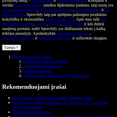
įžymybių balsų –
Snoop Dogg
ir
Gwyneth Paltrow
. Kūrėjams ir
verslui
Speechify Studio
suteikia išplėstinius įrankius, tarp kurių yra
AI balso generatorius
,
AI balso klonavimas
,
AI dubliavimas
ir
AI
balso keitiklis
. Speechify taip pat aprūpina pažangius produktus
kokybišku ir ekonomišku
teksto į kalbą API
. Apie mus rašė
The
Wall Street Journal
,
CNBC
,
Forbes
,
TechCrunch
ir kiti didieji
naujienų portalai, todėl Speechify yra didžiausias teksto į kalbą
teikėjas pasaulyje. Apsilankykite
speechify.com/news
,
speechify.com/blog
ir
speechify.com/press
ir sužinokite daugiau.
Turinys
Išsikelkite realius tikslus
Susikurkite tinkamą aplinką
Atpažinkite blaškymąsi
Susiorganizuokite
Apdovanokite save. Darykite pertraukas.
Rekomenduojami įrašai
Kaip sukurti vaizdo įrašo reklamą: išsamus gidas
GoAnimate balsų atrakinimas: AI Ghostface ir GoAnimate
balsų palyginimas
Nuotraukų animatorius
Geriausia vaizdo redagavimo programinė įranga: paverskite