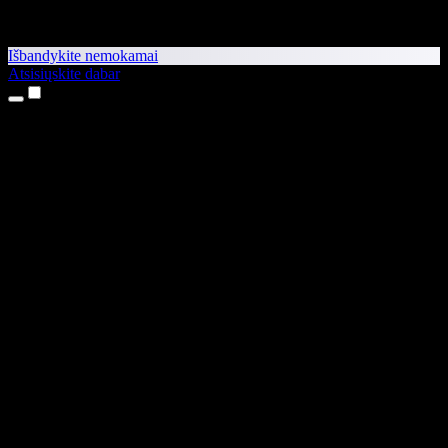
Išbandykite nemokamai
Atsisiųskite dabar
Produktai
Teksto skaitymas balsu
iPhone ir iPad programėlės
Android programėlė
Chrome plėtinys
Edge plėtinys
Interneto programėlė
Mac programėlė
Windows programėlė