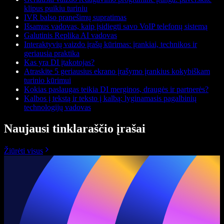
klipus puikiu turiniu
IVR balso pranešimų supratimas
Išsamus vadovas, kaip įsidiegti savo VoIP telefonų sistemą
Galutinis Replika AI vadovas
Interaktyvių vaizdo įrašų kūrimas: įrankiai, technikos ir
geriausia praktika
Kas yra DI įtakotojas?
Atraskite 5 geriausius ekrano įrašymo įrankius kokybiškam
turinio kūrimui
Kokias paslaugas teikia DI merginos, draugės ir partnerės?
Kalbos į tekstą ir teksto į kalbą: lyginamasis pagalbinių
technologijų vadovas
Naujausi tinklaraščio įrašai
Žiūrėti visus