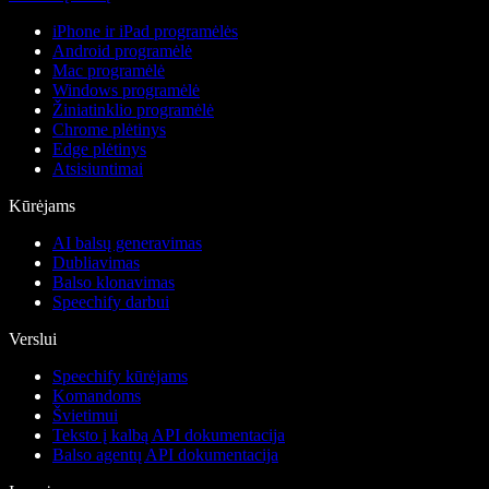
iPhone ir iPad programėlės
Android programėlė
Mac programėlė
Windows programėlė
Žiniatinklio programėlė
Chrome plėtinys
Edge plėtinys
Atsisiuntimai
Kūrėjams
AI balsų generavimas
Dubliavimas
Balso klonavimas
Speechify darbui
Verslui
Speechify kūrėjams
Komandoms
Švietimui
Teksto į kalbą API dokumentacija
Balso agentų API dokumentacija