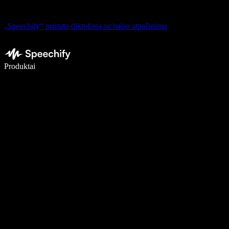
„Speechify“ pristato diktofoną su balso atpažinimu
Rašykite 5× greičiau naudodami diktavimą balsu
Produktai
Sužinokite daugiau