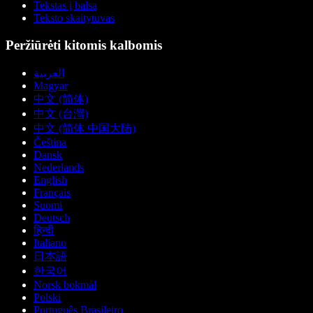
Tekstas į balsą
Teksto skaitytuvas
Peržiūrėti kitomis kalbomis
العربية
Magyar
中文 (简体)
中文 (台灣)
中文 (简体 中国大陆)
Čeština
Dansk
Nederlands
English
Français
Suomi
Deutsch
हिन्दी
Italiano
日本語
한국어
Norsk bokmål
Polski
Português Brasileiro