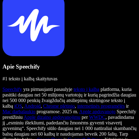
Apie Speechify
#1 teksto į kalbą skaitytuvas
Speechify
yra pirmaujanti pasaulyje
teksto į kalbą
platforma, kuria
pasitiki daugiau nei 50 milijonų vartotojų ir kurią pagrindžia daugiau
nei 500 000 penkių žvaigždučių atsiliepimų skirtingose teksto į
kalbą
iOS
,
Android
,
Chrome plėtinio
,
internetinės programėlės
ir
Mac darbalaukio
programose. 2025 m.
Apple apdovanojo
Speechify
prestižiniu
Apple dizaino apdovanojimu
per
WWDC
, pavadindama
jį „esminiu ištekliumi, padedančiu žmonėms gyventi visavertį
gyvenimą“. Speechify siūlo daugiau nei 1 000 natūraliai skambančių
balsų daugiau nei 60 kalbų ir naudojamas beveik 200 šalių. Tarp