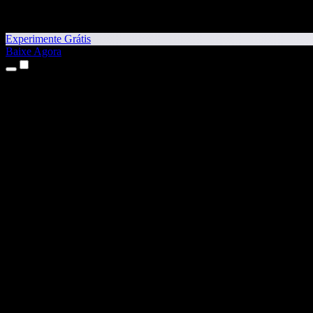
Experimente Grátis
Baixe Agora
Produtos
Texto para Fala
Apps para iPhone e iPad
App para Android
Extensão para Chrome
Extensão para Edge
App Web
App para Mac
App para Windows