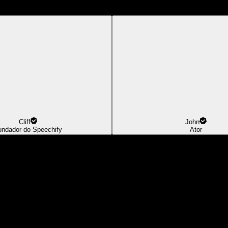
Cliff
John
undador do Speechify
Ator