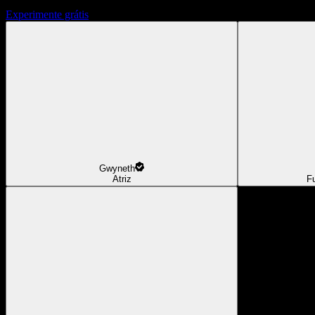
Experimente grátis
Gwyneth
Atriz
F