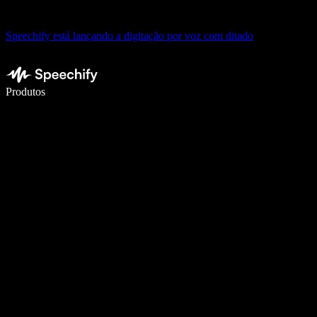
Speechify está lançando a digitação por voz com ditado
Escreva 5× mais rápido com digitação por voz
Produtos
Saiba mais