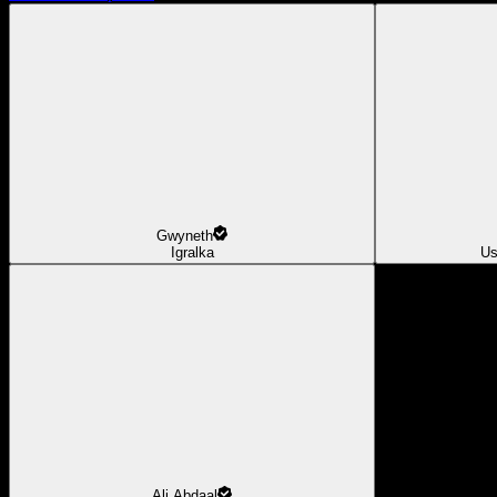
Gwyneth
Igralka
Us
Ali Abdaal