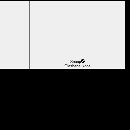
Snoop
Glasbena ikona