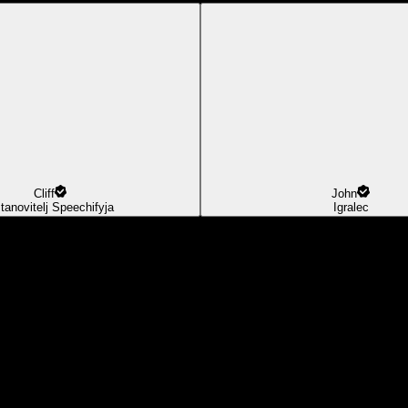
Cliff
John
tanovitelj Speechifyja
Igralec