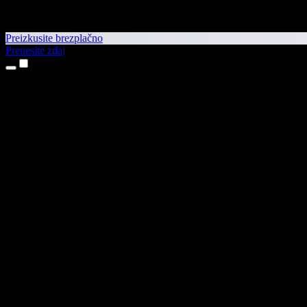
Preizkusite brezplačno
Prenesite zdaj
Izdelki
Pretvorba besedila v govor
Aplikaciji za iPhone in iPad
Aplikacija za Android
Razširitev za Chrome
Razširitev za Edge
Spletna aplikacija
Aplikacija za Mac
Aplikacija za Windows