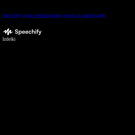
Speechify uvaja prepoznavanje govora in narekovanje
Pišite 5× hitreje z narekovanjem
Izdelki
Več o tem