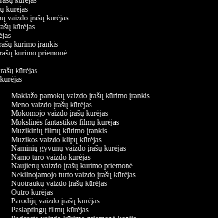
įrašų kūrėjas
ašų kūrėjas
mų vaizdo įrašų kūrėjas
rašų kūrėjas
rėjas
įrašų kūrimo įrankis
 įrašų kūrimo priemonė
s
įrašų kūrėjas
 kūrėjas
Makiažo pamokų vaizdo įrašų kūrimo įrankis
Meno vaizdo įrašų kūrėjas
Mokomojo vaizdo įrašų kūrėjas
Mokslinės fantastikos filmų kūrėjas
Muzikinių filmų kūrimo įrankis
Muzikos vaizdo klipų kūrėjas
Naminių gyvūnų vaizdo įrašų kūrėjas
Namo turo vaizdo kūrėjas
Naujienų vaizdo įrašų kūrimo priemonė
Nekilnojamojo turto vaizdo įrašų kūrėjas
Nuotraukų vaizdo įrašų kūrėjas
Outro kūrėjas
Parodijų vaizdo įrašų kūrėjas
Paslaptingų filmų kūrėjas