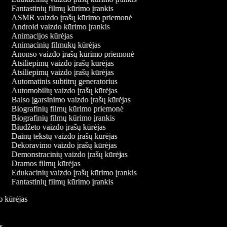
Fantastinių filmų kūrimo įrankis
ASMR vaizdo įrašų kūrimo priemonė
Android vaizdo kūrimo įrankis
Animacijos kūrėjas
Animacinių filmukų kūrėjas
Anonso vaizdo įrašų kūrimo priemonė
Atsiliepimų vaizdo įrašų kūrėjas
Atsiliepimų vaizdo įrašų kūrėjas
Automatinis subtitrų generatorius
Automobilių vaizdo įrašų kūrėjas
Balso įgarsinimo vaizdo įrašų kūrėjas
Biografinių filmų kūrimo priemonė
Biografinių filmų kūrimo įrankis
Biudžeto vaizdo įrašų kūrėjas
Dainų tekstų vaizdo įrašų kūrėjas
Dekoravimo vaizdo įrašų kūrėjas
Demonstracinių vaizdo įrašų kūrėjas
Dramos filmų kūrėjas
Edukacinių vaizdo įrašų kūrimo įrankis
Fantastinių filmų kūrimo įrankis
do kūrėjas
is