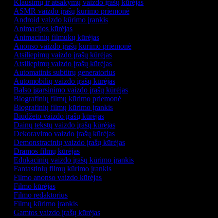
Klausimų ir atsakymų vaizdo įrašų kūrėjas
ASMR vaizdo įrašų kūrimo priemonė
Android vaizdo kūrimo įrankis
Animacijos kūrėjas
Animacinių filmukų kūrėjas
Anonso vaizdo įrašų kūrimo priemonė
Atsiliepimų vaizdo įrašų kūrėjas
Atsiliepimų vaizdo įrašų kūrėjas
Automatinis subtitrų generatorius
Automobilių vaizdo įrašų kūrėjas
Balso įgarsinimo vaizdo įrašų kūrėjas
Biografinių filmų kūrimo priemonė
Biografinių filmų kūrimo įrankis
Biudžeto vaizdo įrašų kūrėjas
Dainų tekstų vaizdo įrašų kūrėjas
Dekoravimo vaizdo įrašų kūrėjas
Demonstracinių vaizdo įrašų kūrėjas
Dramos filmų kūrėjas
Edukacinių vaizdo įrašų kūrimo įrankis
Fantastinių filmų kūrimo įrankis
Filmo anonso vaizdo kūrėjas
Filmo kūrėjas
Filmo redaktorius
Filmų kūrimo įrankis
Gamtos vaizdo įrašų kūrėjas