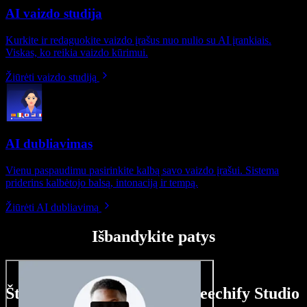
AI vaizdo studija
Kurkite ir redaguokite vaizdo įrašus nuo nulio su AI įrankiais.
Viskas, ko reikia vaizdo kūrimui.
Žiūrėti vaizdo studiją
AI dubliavimas
Vienu paspaudimu pasirinkite kalbą savo vaizdo įrašui. Sistema
priderins kalbėtojo balsą, intonaciją ir tempą.
Žiūrėti AI dubliavimą
Išbandykite patys
Štai ką galite nuveikti su Speechify Studio