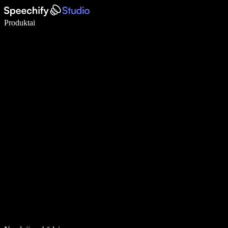
Rašykite 5× greičiau naudodami diktavimą balsu
Produktai
Sužinokite daugiau