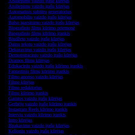
Atsiliepimų vaizdo įrašų kūrėjas
Atsiliepimų vaizdo įrašų kūrėjas
Automatinis subtitrų generatorius
Automobilių vaizdo įrašų kūrėjas
Balso įgarsinimo vaizdo įrašų kūrėjas
Biografinių filmų kūrimo priemonė
Biografinių filmų kūrimo įrankis
Biudžeto vaizdo įrašų kūrėjas
Dainų tekstų vaizdo įrašų kūrėjas
Dekoravimo vaizdo įrašų kūrėjas
Demonstracinių vaizdo įrašų kūrėjas
Dramos filmų kūrėjas
Edukacinių vaizdo įrašų kūrimo įrankis
Fantastinių filmų kūrimo įrankis
Filmo anonso vaizdo kūrėjas
Filmo kūrėjas
Filmo redaktorius
Filmų kūrimo įrankis
Gamtos vaizdo įrašų kūrėjas
Gerbėjų vaizdo įrašų kūrimo įrankis
Instagram Reels kūrimo įrankis
Interviu vaizdo kūrimo įrankis
Intro kūrėjas
Išpakavimo vaizdo įrašų kūrėjas
Kelionių vaizdo įrašų kūrėjas