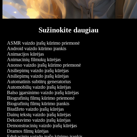
Sužinokite daugiau
ASMR vaizdo įrašų kūrimo priemonė
Android vaizdo kūrimo įrankis
Animacijos kūrėjas
Animacinių filmukų kūrėjas
Anonso vaizdo įrašų kūrimo priemonė
Atsiliepimų vaizdo įrašų kūrėjas
Atsiliepimų vaizdo įrašų kūrėjas
Automatinis subtitrų generatorius
Automobilių vaizdo įrašų kūrėjas
Balso įgarsinimo vaizdo įrašų kūrėjas
Biografinių filmų kūrimo priemonė
Biografinių filmų kūrimo įrankis
Biudžeto vaizdo įrašų kūrėjas
Dainų tekstų vaizdo įrašų kūrėjas
Dekoravimo vaizdo įrašų kūrėjas
Demonstracinių vaizdo įrašų kūrėjas
Dramos filmų kūrėjas
Edukacinių vaizdo įrašų kūrimo įrankis