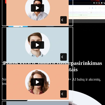
Platus vyrų ir moterų balsų pasirinkimas
su įvairiais akcentais
Nėra dviejų vienodų projektų. Rinkitės iš 100+ AI balsų ir akcentų,
lengvai juos prisitaikykite.