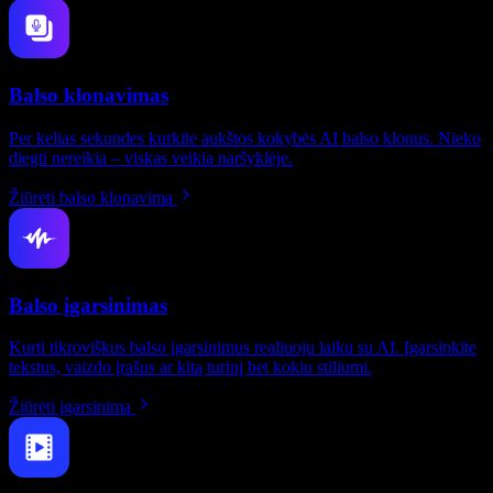
Balso klonavimas
Per kelias sekundes kurkite aukštos kokybės AI balso klonus. Nieko
diegti nereikia – viskas veikia naršyklėje.
Žiūrėti balso klonavimą
Balso įgarsinimas
Kurti tikroviškus balso įgarsinimus realiuoju laiku su AI. Įgarsinkite
tekstus, vaizdo įrašus ar kitą turinį bet kokiu stiliumi.
Žiūrėti įgarsinimą