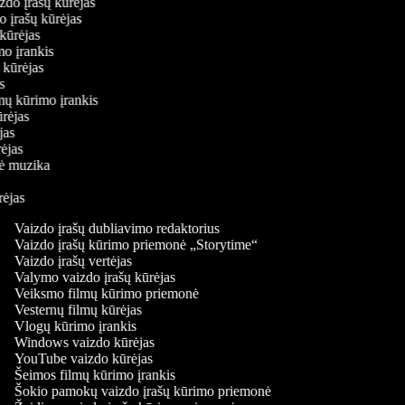
aizdo įrašų kūrėjas
do įrašų kūrėjas
ų kūrėjas
imo įrankis
ų kūrėjas
jas
lmų kūrimo įrankis
kūrėjas
ėjas
rėjas
inė muzika
ūrėjas
Vaizdo įrašų dubliavimo redaktorius
Vaizdo įrašų kūrimo priemonė „Storytime“
Vaizdo įrašų vertėjas
Valymo vaizdo įrašų kūrėjas
Veiksmo filmų kūrimo priemonė
Vesternų filmų kūrėjas
Vlogų kūrimo įrankis
Windows vaizdo kūrėjas
YouTube vaizdo kūrėjas
Šeimos filmų kūrimo įrankis
Šokio pamokų vaizdo įrašų kūrimo priemonė