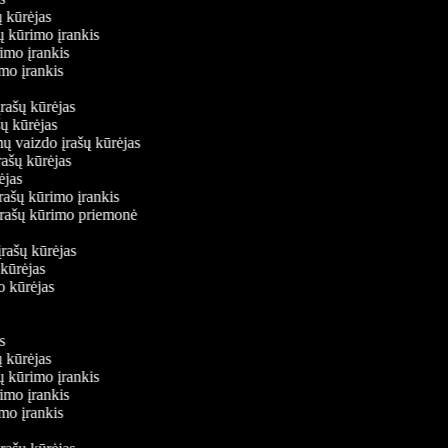
ų kūrėjas
šų kūrimo įrankis
rimo įrankis
rimo įrankis
įrašų kūrėjas
ašų kūrėjas
mų vaizdo įrašų kūrėjas
rašų kūrėjas
rėjas
įrašų kūrimo įrankis
 įrašų kūrimo priemonė
s
įrašų kūrėjas
 kūrėjas
do kūrėjas
is
ų kūrėjas
šų kūrimo įrankis
rimo įrankis
rimo įrankis