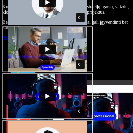
Kurkite įgarsinimus, pridėkite nemokamų iliustracijų, garsų, vaizdų,
klonuokite balsą – kurkite pilnus, įspūdingus projektus.
Be jokių mokymų ir viskas naršyklėje – kūrėjai gali įgyvendinti bet
kokią idėją, neberibojami senųjų metodų.
Paleisti studiją