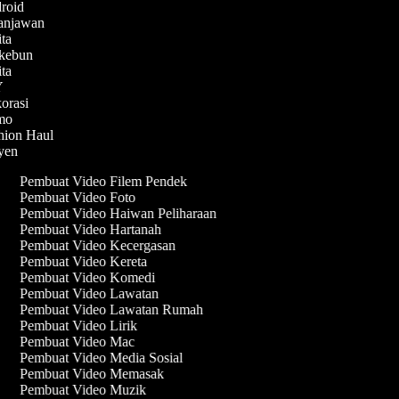
droid
lanjawan
ita
erkebun
ita
IY
korasi
emo
shion Haul
syen
Pembuat Video Filem Pendek
Pembuat Video Foto
Pembuat Video Haiwan Peliharaan
Pembuat Video Hartanah
Pembuat Video Kecergasan
Pembuat Video Kereta
Pembuat Video Komedi
Pembuat Video Lawatan
Pembuat Video Lawatan Rumah
Pembuat Video Lirik
Pembuat Video Mac
Pembuat Video Media Sosial
Pembuat Video Memasak
Pembuat Video Muzik