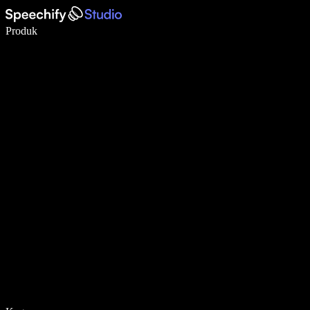
Tulis 5× lebih pantas dengan menaip menggunakan suara
Produk
Ketahui Lebih Lanjut