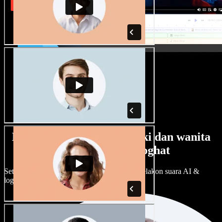
Banyak pilihan suara lelaki dan wanita
dengan pelbagai loghat
Setiap projek boleh jadi unik. Pilih ratusan pelakon suara AI &
loghat, laraskan ikut cita rasa anda.