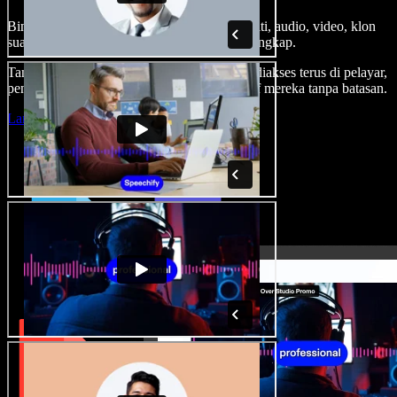
Bina suara latar, tambah imej stok tanpa royalti, audio, video, klon
suara anda, untuk projek audio video yang lengkap.
Tanpa keluk pembelajaran dan semua boleh diakses terus di pelayar,
pencipta boleh realisasikan segala idea kreatif mereka tanpa batasan.
Lancarkan Studio