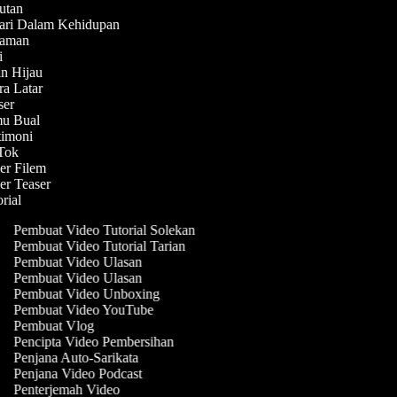
butan
hari Dalam Kehidupan
enaman
ni
rin Hijau
ara Latar
aser
emu Bual
stimoni
kTok
ler Filem
ler Teaser
orial
Pembuat Video Tutorial Solekan
Pembuat Video Tutorial Tarian
Pembuat Video Ulasan
Pembuat Video Ulasan
Pembuat Video Unboxing
Pembuat Video YouTube
Pembuat Vlog
Pencipta Video Pembersihan
Penjana Auto-Sarikata
Penjana Video Podcast
Penterjemah Video