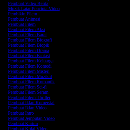
Pembuat Video Berita
Muzik Latar Pencipta Video
Pembikin Filem
Pembuat Animasi
Pembuat Filem
Pembuat Filem Aksi
Pembuat Filem Barat
Pembuat Filem Biografi
Pembuat Filem Biopik
Pembuat Filem Drama
Pembuat Filem Fantasi
Pembuat Filem Keluarga
Pembuat Filem Komedi
Pembuat Filem Misteri
Pembuat Filem Muzikal
Pembuat Filem Romantik
Pembuat Filem Sci-fi
Pembuat Filem Seram
Pembuat Filem Thriller
Pembuat Iklan Komersial
Pembuat Iklan Video
Pembuat Intro
Pembuat Jemputan Video
Pembuat Kartun
Pembuat Kolaj Video