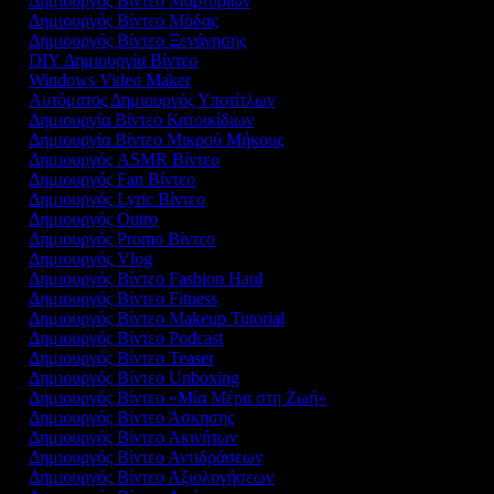
Δημιουργός Βίντεο Μαρτυριών
Δημιουργός Βίντεο Μόδας
Δημιουργός Βίντεο Ξενάγησης
DIY Δημιουργία Βίντεο
Windows Video Maker
Αυτόματος Δημιουργός Υποτίτλων
Δημιουργία Βίντεο Κατοικίδιων
Δημιουργία Βίντεο Μικρού Μήκους
Δημιουργός ASMR Βίντεο
Δημιουργός Fan Βίντεο
Δημιουργός Lyric Βίντεο
Δημιουργός Outro
Δημιουργός Promo Βίντεο
Δημιουργός Vlog
Δημιουργός Βίντεο Fashion Haul
Δημιουργός Βίντεο Fitness
Δημιουργός Βίντεο Makeup Tutorial
Δημιουργός Βίντεο Podcast
Δημιουργός Βίντεο Teaser
Δημιουργός Βίντεο Unboxing
Δημιουργός Βίντεο «Μία Μέρα στη Ζωή»
Δημιουργός Βίντεο Άσκησης
Δημιουργός Βίντεο Ακινήτων
Δημιουργός Βίντεο Αντιδράσεων
Δημιουργός Βίντεο Αξιολογήσεων