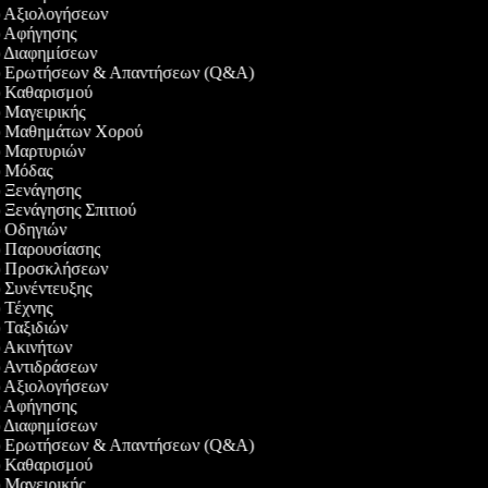
εο Αξιολογήσεων
εο Αφήγησης
εο Διαφημίσεων
τεο Ερωτήσεων & Απαντήσεων (Q&A)
εο Καθαρισμού
εο Μαγειρικής
τεο Μαθημάτων Χορού
εο Μαρτυριών
εο Μόδας
εο Ξενάγησης
ο Ξενάγησης Σπιτιού
εο Οδηγιών
εο Παρουσίασης
τεο Προσκλήσεων
εο Συνέντευξης
ο Τέχνης
ο Ταξιδιών
εο Ακινήτων
εο Αντιδράσεων
εο Αξιολογήσεων
εο Αφήγησης
εο Διαφημίσεων
τεο Ερωτήσεων & Απαντήσεων (Q&A)
εο Καθαρισμού
εο Μαγειρικής