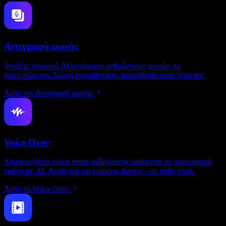
Αντιγραφή φωνής
Φτιάξτε ποιοτικά AI αντίγραφα ανθρώπινων φωνών σε
δευτερόλεπτα. Χωρίς εγκατάσταση, κατευθείαν στον browser.
Δείτε την Αντιγραφή φωνής
Voice Over
Δημιουργήστε voice overs ανθρώπινης ποιότητας σε πραγματικό
χρόνο με AI. Αφήγηση για κείμενα, βίντεο – σε κάθε στυλ.
Δείτε το Voice Over