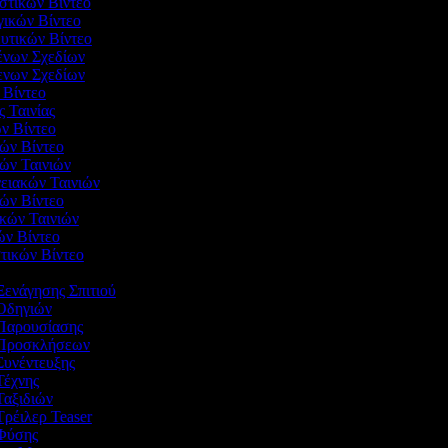
ιστικών Βίντεο
γικών Βίντεο
ευτικών Βίντεο
μένων Σχεδίων
μενων Σχεδίων
ζ Βίντεο
ς Ταινίας
ών Βίντεο
κών Βίντεο
κών Ταινιών
νειακών Ταινιών
ιών Βίντεο
ικών Ταινιών
κών Βίντεο
στικών Βίντεο
ν
 Ξενάγησης Σπιτιού
 Οδηγιών
ο Παρουσίασης
ο Προσκλήσεων
 Συνέντευξης
 Τέχνης
 Ταξιδιών
 Τρέιλερ Teaser
ο Φύσης