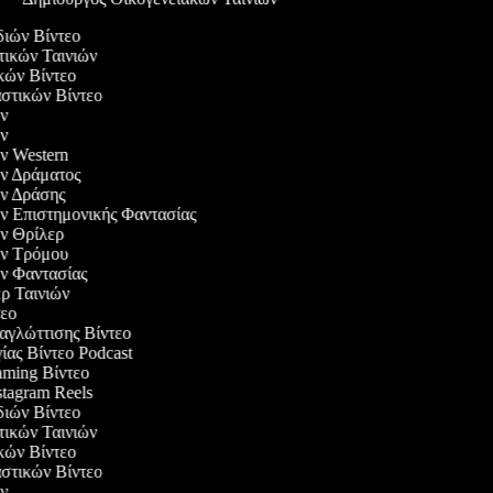
διών Βίντεο
ντικών Ταινιών
ικών Βίντεο
ιαστικών Βίντεο
ιών
ιών
ών Western
ιών Δράματος
ιών Δράσης
ιών Επιστημονικής Φαντασίας
ιών Θρίλερ
ιών Τρόμου
ιών Φαντασίας
λερ Ταινιών
ντεο
ταγλώττισης Βίντεο
γίας Βίντεο Podcast
aming Βίντεο
nstagram Reels
διών Βίντεο
ντικών Ταινιών
ικών Βίντεο
ιαστικών Βίντεο
ιών