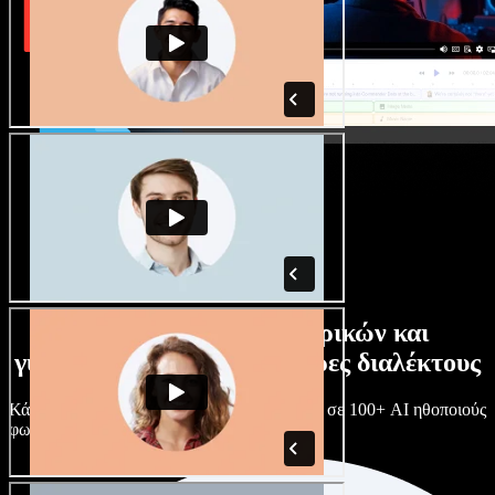
Τεράστια συλλογή ανδρικών και
γυναικείων φωνών με άπειρες διαλέκτους
Κάθε έργο είναι μοναδικό. Διάλεξε ανάμεσα σε 100+ AI ηθοποιούς
φωνής & διαλέκτους και κάν’ τους όπως θες.