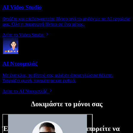
AI Video Studio
Φτιάξτε και επεξεργαστείτε βίντεο από το μηδέν με τα AI εργαλεία
μας. Όλη η παραγωγή βίντεο σε ένα μέρος.
Δείτε το Video Studio
AI Ντουμπλάζ
Με ένα κλικ, το βίντεό σας μιλά σε όποια γλώσσα θέλετε.
Ταιριάζει φωνή, τονικότητα και ρυθμό.
Δείτε το AI Ντουμπλάζ
Δοκιμάστε το μόνοι σας
Ένα μικρό δείγμα από όσα μπορείτε να