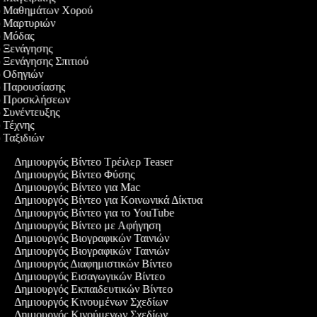
τεο Μαθημάτων Χορού
εο Μαρτυριών
εο Μόδας
εο Ξενάγησης
ο Ξενάγησης Σπιτιού
εο Οδηγιών
εο Παρουσίασης
τεο Προσκλήσεων
εο Συνέντευξης
ο Τέχνης
ο Ταξιδιών
Δημιουργός Βίντεο Τρέιλερ Teaser
Δημιουργός Βίντεο Φύσης
Δημιουργός Βίντεο για Mac
Δημιουργός Βίντεο για Κοινωνικά Δίκτυα
Δημιουργός Βίντεο για το YouTube
Δημιουργός Βίντεο με Αφήγηση
Δημιουργός Βιογραφικών Ταινιών
Δημιουργός Βιογραφικών Ταινιών
Δημιουργός Διαφημιστικών Βίντεο
Δημιουργός Εισαγωγικών Βίντεο
Δημιουργός Εκπαιδευτικών Βίντεο
Δημιουργός Κινουμένων Σχεδίων
Δημιουργός Κινούμενων Σχεδίων