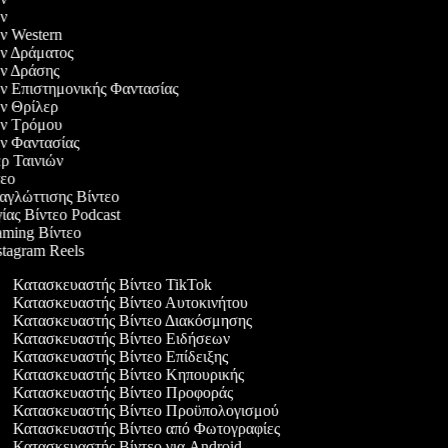
ιών
ών Western
ιών Δράματος
ιών Δράσης
ιών Επιστημονικής Φαντασίας
ιών Θρίλερ
ιών Τρόμου
ιών Φαντασίας
λερ Ταινιών
ντεο
ταγλώττισης Βίντεο
γίας Βίντεο Podcast
aming Βίντεο
nstagram Reels
Κατασκευαστής Βίντεο TikTok
Κατασκευαστής Βίντεο Αυτοκινήτου
Κατασκευαστής Βίντεο Διακόσμησης
Κατασκευαστής Βίντεο Ειδήσεων
Κατασκευαστής Βίντεο Επίδειξης
Κατασκευαστής Βίντεο Κηπουρικής
Κατασκευαστής Βίντεο Προφοράς
Κατασκευαστής Βίντεο Προϋπολογισμού
Κατασκευαστής Βίντεο από Φωτογραφίες
Κατασκευαστής Βίντεο για Android