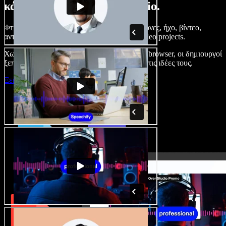
κάνετε με το Speechify Studio.
Φτιάξτε voice overs, προσθέστε δωρεάν εικόνες, ήχο, βίντεο,
αντιγραφή φωνής – ολοκληρωμένα audio/video projects.
Χωρίς καμπύλη εκμάθησης και με όλα στον browser, οι δημιουργοί
ξεπερνούν τα κλασικά όρια και δίνουν ζωή στις ιδέες τους.
Ξεκινήστε με το Studio