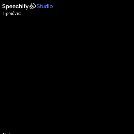
Γράψτε 5× πιο γρήγορα με φωνητική πληκτρολόγηση
Προϊόντα
Μάθετε περισσότερα