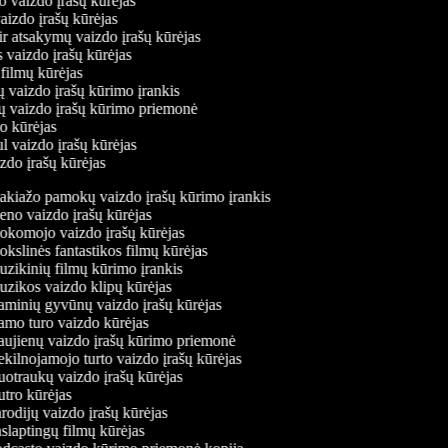
o vaizdo įrašų kūrėjas
vaizdo įrašų kūrėjas
ir atsakymų vaizdo įrašų kūrėjas
s vaizdo įrašų kūrėjas
 filmų kūrėjas
ų vaizdo įrašų kūrimo įrankis
nių vaizdo įrašų kūrimo priemonė
do kūrėjas
l vaizdo įrašų kūrėjas
izdo įrašų kūrėjas
kiažo pamokų vaizdo įrašų kūrimo įrankis
no vaizdo įrašų kūrėjas
komojo vaizdo įrašų kūrėjas
kslinės fantastikos filmų kūrėjas
zikinių filmų kūrimo įrankis
zikos vaizdo klipų kūrėjas
minių gyvūnų vaizdo įrašų kūrėjas
mo turo vaizdo kūrėjas
ujienų vaizdo įrašų kūrimo priemonė
kilnojamojo turto vaizdo įrašų kūrėjas
otraukų vaizdo įrašų kūrėjas
tro kūrėjas
odijų vaizdo įrašų kūrėjas
slaptingų filmų kūrėjas