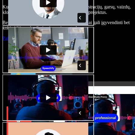
Kurkite įgarsinimus, pridėkite nemokamų iliustracijų, garsų, vaizdų,
klonuokite balsą – kurkite pilnus, įspūdingus projektus.
Be jokių mokymų ir viskas naršyklėje – kūrėjai gali įgyvendinti bet
kokią idėją, neberibojami senųjų metodų.
Paleisti studiją