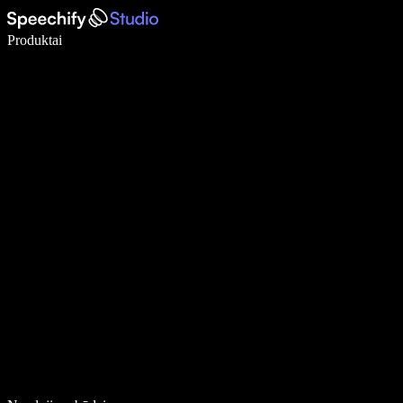
Rašykite 5× greičiau naudodami diktavimą balsu
Produktai
Sužinokite daugiau