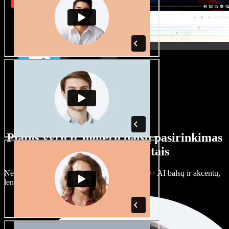
Platus vyrų ir moterų balsų pasirinkimas
su įvairiais akcentais
Nėra dviejų vienodų projektų. Rinkitės iš 100+ AI balsų ir akcentų,
lengvai juos prisitaikykite.