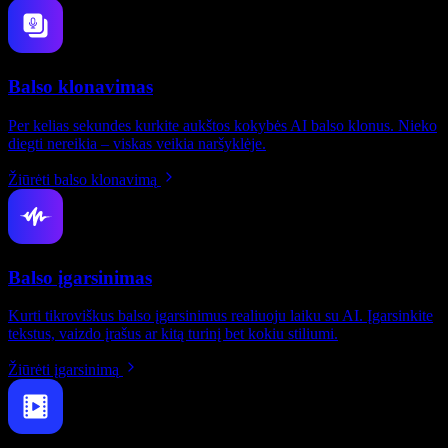
Balso klonavimas
Per kelias sekundes kurkite aukštos kokybės AI balso klonus. Nieko
diegti nereikia – viskas veikia naršyklėje.
Žiūrėti balso klonavimą
Balso įgarsinimas
Kurti tikroviškus balso įgarsinimus realiuoju laiku su AI. Įgarsinkite
tekstus, vaizdo įrašus ar kitą turinį bet kokiu stiliumi.
Žiūrėti įgarsinimą