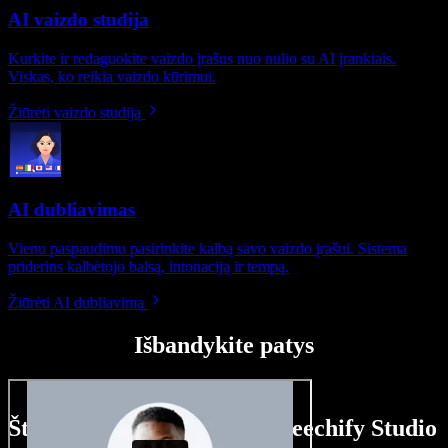
AI vaizdo studija
Kurkite ir redaguokite vaizdo įrašus nuo nulio su AI įrankiais.
Viskas, ko reikia vaizdo kūrimui.
Žiūrėti vaizdo studiją
AI dubliavimas
Vienu paspaudimu pasirinkite kalbą savo vaizdo įrašui. Sistema
priderins kalbėtojo balsą, intonaciją ir tempą.
Žiūrėti AI dubliavimą
Išbandykite patys
Štai ką galite nuveikti su Speechify Studio