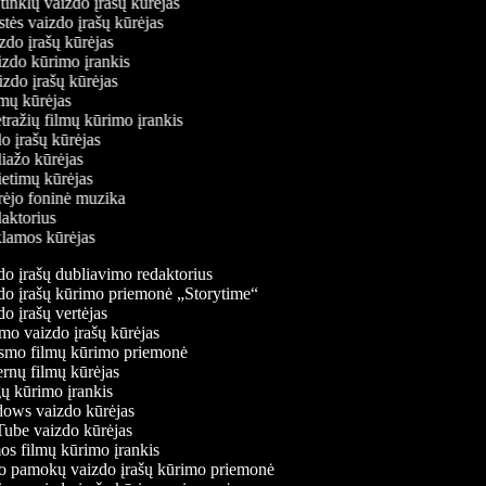
ų tinklų vaizdo įrašų kūrėjas
stės vaizdo įrašų kūrėjas
izdo įrašų kūrėjas
aizdo kūrimo įrankis
izdo įrašų kūrėjas
filmų kūrėjas
tražių filmų kūrimo įrankis
do įrašų kūrėjas
liažo kūrėjas
vietimų kūrėjas
ūrėjo foninė muzika
daktorius
eklamos kūrėjas
o įrašų dubliavimo redaktorius
o įrašų kūrimo priemonė „Storytime“
o įrašų vertėjas
o vaizdo įrašų kūrėjas
mo filmų kūrimo priemonė
rnų filmų kūrėjas
 kūrimo įrankis
ws vaizdo kūrėjas
be vaizdo kūrėjas
s filmų kūrimo įrankis
 pamokų vaizdo įrašų kūrimo priemonė