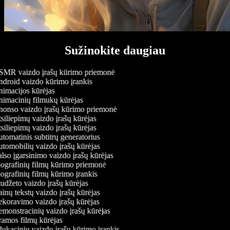
Sužinokite daugiau
MR vaizdo įrašų kūrimo priemonė
droid vaizdo kūrimo įrankis
imacijos kūrėjas
imacinių filmukų kūrėjas
onso vaizdo įrašų kūrimo priemonė
siliepimų vaizdo įrašų kūrėjas
siliepimų vaizdo įrašų kūrėjas
tomatinis subtitrų generatorius
tomobilių vaizdo įrašų kūrėjas
lso įgarsinimo vaizdo įrašų kūrėjas
ografinių filmų kūrimo priemonė
ografinių filmų kūrimo įrankis
udžeto vaizdo įrašų kūrėjas
inų tekstų vaizdo įrašų kūrėjas
koravimo vaizdo įrašų kūrėjas
monstracinių vaizdo įrašų kūrėjas
amos filmų kūrėjas
ukacinių vaizdo įrašų kūrimo įrankis