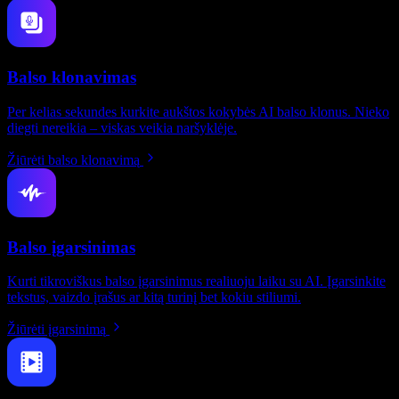
Balso klonavimas
Per kelias sekundes kurkite aukštos kokybės AI balso klonus. Nieko
diegti nereikia – viskas veikia naršyklėje.
Žiūrėti balso klonavimą
Balso įgarsinimas
Kurti tikroviškus balso įgarsinimus realiuoju laiku su AI. Įgarsinkite
tekstus, vaizdo įrašus ar kitą turinį bet kokiu stiliumi.
Žiūrėti įgarsinimą