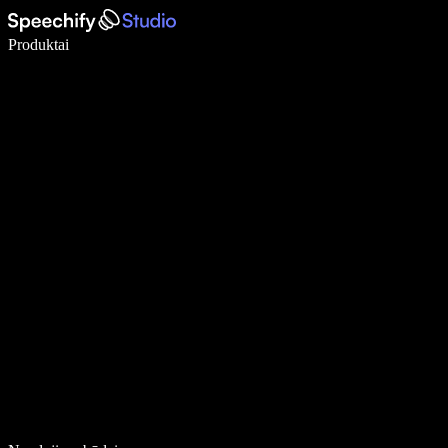
Rašykite 5× greičiau naudodami diktavimą balsu
Produktai
Sužinokite daugiau