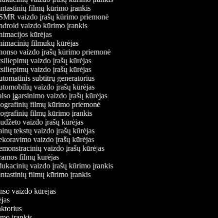
tastinių filmų kūrimo įrankis
MR vaizdo įrašų kūrimo priemonė
droid vaizdo kūrimo įrankis
imacijos kūrėjas
imacinių filmukų kūrėjas
onso vaizdo įrašų kūrimo priemonė
iliepimų vaizdo įrašų kūrėjas
iliepimų vaizdo įrašų kūrėjas
omatinis subtitrų generatorius
tomobilių vaizdo įrašų kūrėjas
so įgarsinimo vaizdo įrašų kūrėjas
ografinių filmų kūrimo priemonė
ografinių filmų kūrimo įrankis
udžeto vaizdo įrašų kūrėjas
nų tekstų vaizdo įrašų kūrėjas
koravimo vaizdo įrašų kūrėjas
monstracinių vaizdo įrašų kūrėjas
amos filmų kūrėjas
ukacinių vaizdo įrašų kūrimo įrankis
tastinių filmų kūrimo įrankis
onso vaizdo kūrėjas
rėjas
daktorius
rimo įrankis