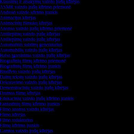
Klausimų ir atsakymų vaizdo įrašų kūrėjas
ASMR vaizdo įrašų kūrimo priemonė
Android vaizdo kūrimo įrankis
Animacijos kūrėjas
Animacinių filmukų kūrėjas
Anonso vaizdo įrašų kūrimo priemonė
Atsiliepimų vaizdo įrašų kūrėjas
Atsiliepimų vaizdo įrašų kūrėjas
Automatinis subtitrų generatorius
Automobilių vaizdo įrašų kūrėjas
Balso įgarsinimo vaizdo įrašų kūrėjas
Biografinių filmų kūrimo priemonė
Biografinių filmų kūrimo įrankis
Biudžeto vaizdo įrašų kūrėjas
Dainų tekstų vaizdo įrašų kūrėjas
Dekoravimo vaizdo įrašų kūrėjas
Demonstracinių vaizdo įrašų kūrėjas
Dramos filmų kūrėjas
Edukacinių vaizdo įrašų kūrimo įrankis
Fantastinių filmų kūrimo įrankis
Filmo anonso vaizdo kūrėjas
Filmo kūrėjas
Filmo redaktorius
Filmų kūrimo įrankis
Gamtos vaizdo įrašų kūrėjas