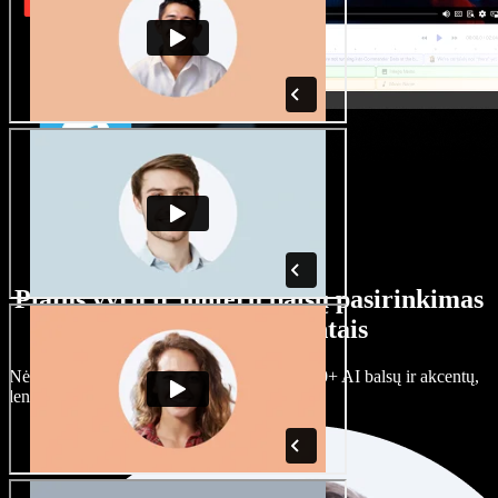
Platus vyrų ir moterų balsų pasirinkimas
su įvairiais akcentais
Nėra dviejų vienodų projektų. Rinkitės iš 100+ AI balsų ir akcentų,
lengvai juos prisitaikykite.