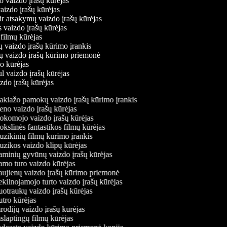
o vaizdo įrašų kūrėjas
vaizdo įrašų kūrėjas
ir atsakymų vaizdo įrašų kūrėjas
s vaizdo įrašų kūrėjas
 filmų kūrėjas
ų vaizdo įrašų kūrimo įrankis
nių vaizdo įrašų kūrimo priemonė
do kūrėjas
ul vaizdo įrašų kūrėjas
izdo įrašų kūrėjas
kiažo pamokų vaizdo įrašų kūrimo įrankis
no vaizdo įrašų kūrėjas
komojo vaizdo įrašų kūrėjas
slinės fantastikos filmų kūrėjas
zikinių filmų kūrimo įrankis
zikos vaizdo klipų kūrėjas
minių gyvūnų vaizdo įrašų kūrėjas
mo turo vaizdo kūrėjas
ujienų vaizdo įrašų kūrimo priemonė
kilnojamojo turto vaizdo įrašų kūrėjas
otraukų vaizdo įrašų kūrėjas
tro kūrėjas
odijų vaizdo įrašų kūrėjas
laptingų filmų kūrėjas