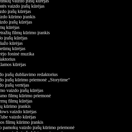
ų tinklų vaizdo įrašų kūrėjas
stės vaizdo įrašų kūrėjas
izdo įrašų kūrėjas
aizdo kūrimo įrankis
izdo įrašų kūrėjas
filmų kūrėjas
tražių filmų kūrimo įrankis
do įrašų kūrėjas
liažo kūrėjas
vietimų kūrėjas
ūrėjo foninė muzika
edaktorius
eklamos kūrėjas
o įrašų dubliavimo redaktorius
o įrašų kūrimo priemonė „Storytime“
o įrašų vertėjas
o vaizdo įrašų kūrėjas
mo filmų kūrimo priemonė
rnų filmų kūrėjas
 kūrimo įrankis
ws vaizdo kūrėjas
be vaizdo kūrėjas
s filmų kūrimo įrankis
 pamokų vaizdo įrašų kūrimo priemonė