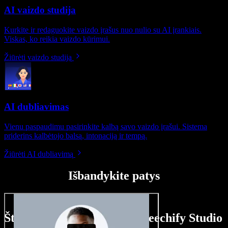
AI vaizdo studija
Kurkite ir redaguokite vaizdo įrašus nuo nulio su AI įrankiais.
Viskas, ko reikia vaizdo kūrimui.
Žiūrėti vaizdo studiją
AI dubliavimas
Vienu paspaudimu pasirinkite kalbą savo vaizdo įrašui. Sistema
priderins kalbėtojo balsą, intonaciją ir tempą.
Žiūrėti AI dubliavimą
Išbandykite patys
Štai ką galite nuveikti su Speechify Studio