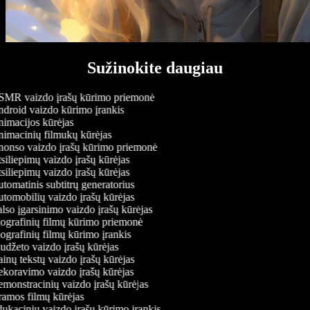
Sužinokite daugiau
MR vaizdo įrašų kūrimo priemonė
droid vaizdo kūrimo įrankis
imacijos kūrėjas
imacinių filmukų kūrėjas
onso vaizdo įrašų kūrimo priemonė
iliepimų vaizdo įrašų kūrėjas
iliepimų vaizdo įrašų kūrėjas
omatinis subtitrų generatorius
tomobilių vaizdo įrašų kūrėjas
so įgarsinimo vaizdo įrašų kūrėjas
ografinių filmų kūrimo priemonė
ografinių filmų kūrimo įrankis
udžeto vaizdo įrašų kūrėjas
nų tekstų vaizdo įrašų kūrėjas
koravimo vaizdo įrašų kūrėjas
monstracinių vaizdo įrašų kūrėjas
amos filmų kūrėjas
ukacinių vaizdo įrašų kūrimo įrankis