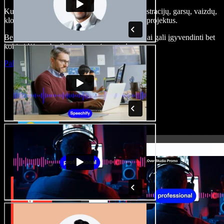
Kurkite įgarsinimus, pridėkite nemokamų iliustracijų, garsų, vaizdų,
klonuokite balsą – kurkite pilnus, įspūdingus projektus.
Be jokių mokymų ir viskas naršyklėje – kūrėjai gali įgyvendinti bet
kokią idėją, neberibojami senųjų metodų.
Paleisti studiją