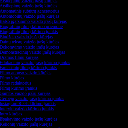
Atsiliepimų vaizdo įrašų kūrėjas
Atsiliepimų vaizdo įrašų kūrėjas
Automatinis subtitrų generatorius
Automobilių vaizdo įrašų kūrėjas
Balso įgarsinimo vaizdo įrašų kūrėjas
Biografinių filmų kūrimo priemonė
Biografinių filmų kūrimo įrankis
Biudžeto vaizdo įrašų kūrėjas
Dainų tekstų vaizdo įrašų kūrėjas
Dekoravimo vaizdo įrašų kūrėjas
Demonstracinių vaizdo įrašų kūrėjas
Dramos filmų kūrėjas
Edukacinių vaizdo įrašų kūrimo įrankis
Fantastinių filmų kūrimo įrankis
Filmo anonso vaizdo kūrėjas
Filmo kūrėjas
Filmo redaktorius
Filmų kūrimo įrankis
Gamtos vaizdo įrašų kūrėjas
Gerbėjų vaizdo įrašų kūrimo įrankis
Instagram Reels kūrimo įrankis
Interviu vaizdo kūrimo įrankis
Intro kūrėjas
Išpakavimo vaizdo įrašų kūrėjas
Kelionių vaizdo įrašų kūrėjas