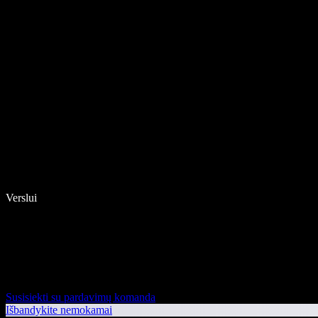
Verslui
Susisiekti su pardavimų komanda
Išbandykite nemokamai