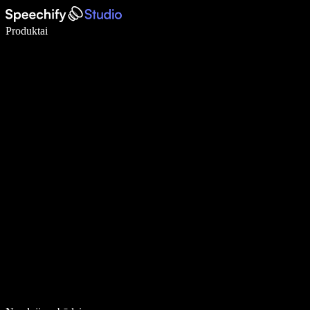
Rašykite 5× greičiau naudodami diktavimą balsu
Produktai
Sužinokite daugiau