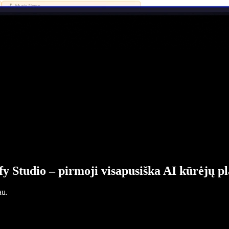
fy Studio – pirmoji visapusiška AI kūrėjų p
au.