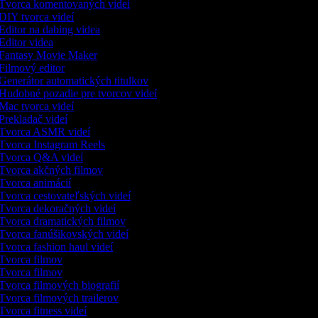
Tvorca komentovaných videí
DIY tvorca videí
Editor na dabing videa
Editor videa
Fantasy Movie Maker
Filmový editor
Generátor automatických titulkov
Hudobné pozadie pre tvorcov videí
Mac tvorca videí
Prekladač videí
Tvorca ASMR videí
Tvorca Instagram Reels
Tvorca Q&A videí
Tvorca akčných filmov
Tvorca animácií
Tvorca cestovateľských videí
Tvorca dekoračných videí
Tvorca dramatických filmov
Tvorca fanúšikovských videí
Tvorca fashion haul videí
Tvorca filmov
Tvorca filmov
Tvorca filmových biografií
Tvorca filmových trailerov
Tvorca fitness videí