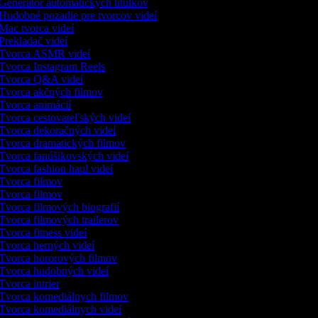
Generátor automatických titulkov
Hudobné pozadie pre tvorcov videí
Mac tvorca videí
Prekladač videí
Tvorca ASMR videí
Tvorca Instagram Reels
Tvorca Q&A videí
Tvorca akčných filmov
Tvorca animácií
Tvorca cestovateľských videí
Tvorca dekoračných videí
Tvorca dramatických filmov
Tvorca fanúšikovských videí
Tvorca fashion haul videí
Tvorca filmov
Tvorca filmov
Tvorca filmových biografií
Tvorca filmových trailerov
Tvorca fitness videí
Tvorca herných videí
Tvorca hororových filmov
Tvorca hudobných videí
Tvorca intrier
Tvorca komediálnych filmov
Tvorca komediálnych videí