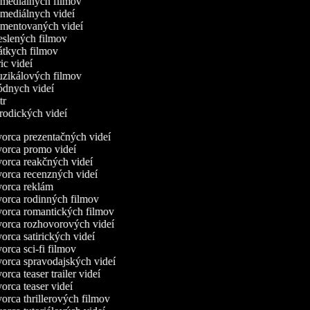
omediálnych filmov
omediálnych videí
omentovaných videí
reslených filmov
rátkych filmov
ric videí
uzikálových filmov
ódnych videí
utr
arodických videí
orca prezentačných videí
orca promo videí
orca reakčných videí
orca recenzných videí
orca reklám
orca rodinných filmov
orca romantických filmov
orca rozhovorových videí
rca satirických videí
rca sci-fi filmov
orca spravodajských videí
rca teaser trailer videí
rca teaser videí
rca thrillerových filmov