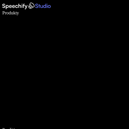
Píšte 5× rýchlejšie pomocou hlasového diktovania
Produkty
Zistiť viac