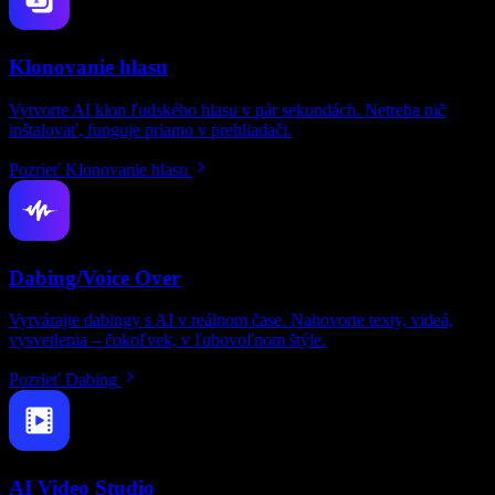
Klonovanie hlasu
Vytvorte AI klon ľudského hlasu v pár sekundách. Netreba nič
inštalovať, funguje priamo v prehliadači.
Pozrieť Klonovanie hlasu
Dabing/Voice Over
Vytvárajte dabingy s AI v reálnom čase. Nahovorte texty, videá,
vysvetlenia – čokoľvek, v ľubovoľnom štýle.
Pozrieť Dabing
AI Video Studio