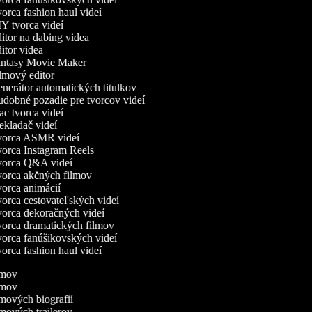
rca fashion haul videí
Y tvorca videí
tor na dabing videa
tor videa
ntasy Movie Maker
lmový editor
nerátor automatických titulkov
dobné pozadie pre tvorcov videí
c tvorca videí
kladač videí
orca ASMR videí
orca Instagram Reels
orca Q&A videí
orca akčných filmov
orca animácií
orca cestovateľských videí
orca dekoračných videí
orca dramatických filmov
orca fanúšikovských videí
rca fashion haul videí
ilmov
ilmov
ilmových biografií
ilmových trailerov