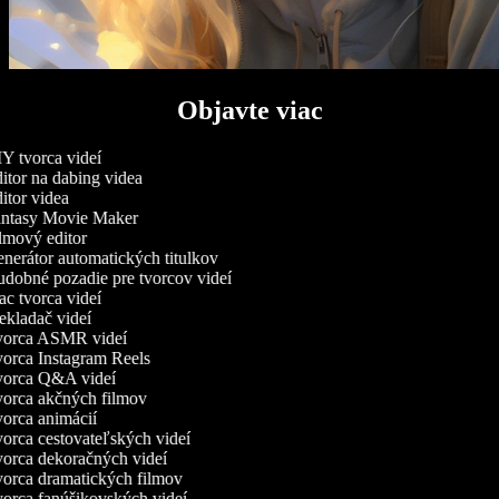
Objavte viac
Y tvorca videí
tor na dabing videa
tor videa
ntasy Movie Maker
lmový editor
nerátor automatických titulkov
dobné pozadie pre tvorcov videí
c tvorca videí
kladač videí
orca ASMR videí
orca Instagram Reels
orca Q&A videí
orca akčných filmov
orca animácií
orca cestovateľských videí
orca dekoračných videí
orca dramatických filmov
orca fanúšikovských videí