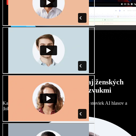
Široký výber mužských aj ženských
hlasov s rôznymi prízvukmi
Každý projekt môže znieť inak. Vyberte si zo stoviek AI hlasov a
dolaďte si ich podľa seba.