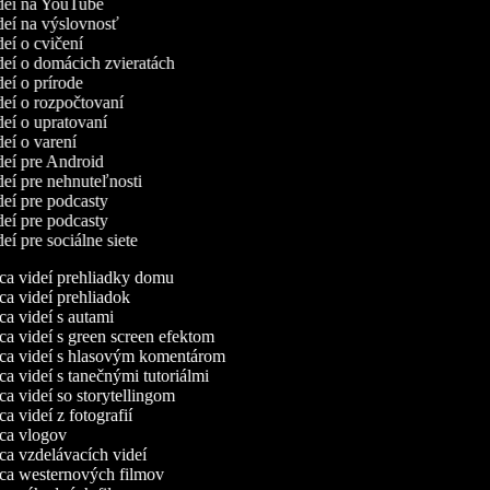
ideí na YouTube
ideí na výslovnosť
deí o cvičení
ideí o domácich zvieratách
deí o prírode
ideí o rozpočtovaní
ideí o upratovaní
ideí o varení
ideí pre Android
ideí pre nehnuteľnosti
ideí pre podcasty
ideí pre podcasty
deí pre sociálne siete
a videí prehliadky domu
a videí prehliadok
a videí s autami
a videí s green screen efektom
a videí s hlasovým komentárom
a videí s tanečnými tutoriálmi
a videí so storytellingom
 videí z fotografií
a vlogov
a vzdelávacích videí
a westernových filmov