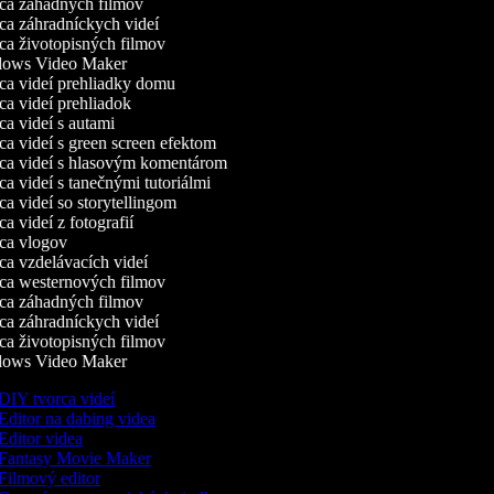
a záhadných filmov
a záhradníckych videí
a životopisných filmov
ows Video Maker
a videí prehliadky domu
a videí prehliadok
a videí s autami
a videí s green screen efektom
a videí s hlasovým komentárom
a videí s tanečnými tutoriálmi
a videí so storytellingom
 videí z fotografií
a vlogov
a vzdelávacích videí
a westernových filmov
a záhadných filmov
a záhradníckych videí
a životopisných filmov
ows Video Maker
DIY tvorca videí
Editor na dabing videa
Editor videa
Fantasy Movie Maker
Filmový editor