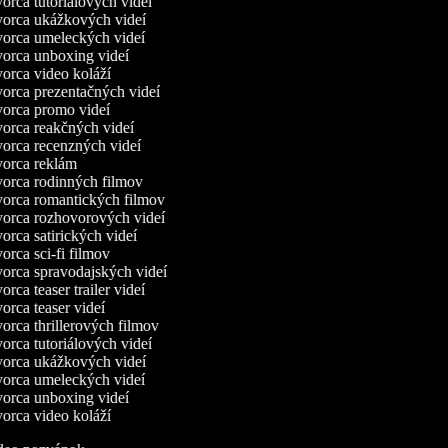
rca tutoriálových videí
orca ukážkových videí
orca umeleckých videí
orca unboxing videí
orca video koláží
orca prezentačných videí
orca promo videí
orca reakčných videí
orca recenzných videí
orca reklám
orca rodinných filmov
orca romantických filmov
orca rozhovorových videí
rca satirických videí
rca sci-fi filmov
orca spravodajských videí
rca teaser trailer videí
rca teaser videí
rca thrillerových filmov
rca tutoriálových videí
orca ukážkových videí
orca umeleckých videí
orca unboxing videí
orca video koláží