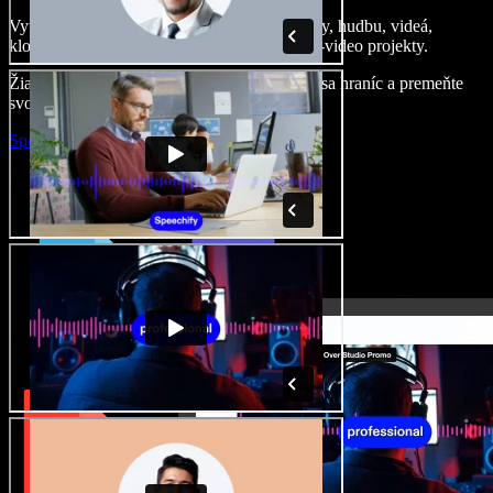
Vytvárajte dabingy, pridajte bezplatné obrázky, hudbu, videá,
klonujte svoj hlas – postavíte pôsobivé audio-video projekty.
Žiadne učenie, všetko v prehliadači – zbavte sa hraníc a premeňte
svoje nápady na realitu.
Spustiť Studio