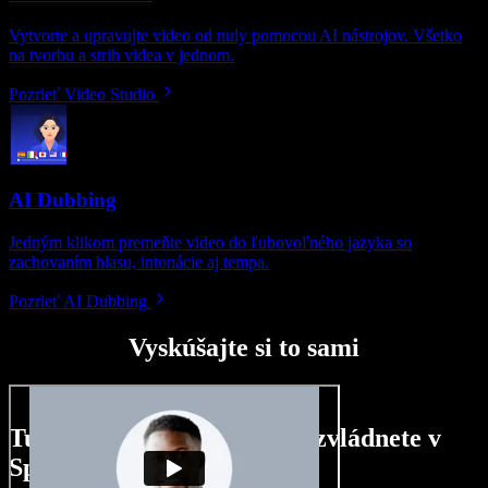
Vytvorte a upravujte video od nuly pomocou AI nástrojov. Všetko
na tvorbu a strih videa v jednom.
Pozrieť Video Studio
AI Dubbing
Jedným klikom premeňte video do ľubovoľného jazyka so
zachovaním hlasu, intonácie aj tempa.
Pozrieť AI Dubbing
Vyskúšajte si to sami
Tu je malá ukážka toho, čo zvládnete v
Speechify Studio.