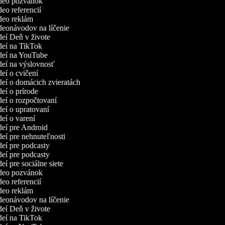
ideo pozvánok
deo referencií
ideo reklám
ideonávodov na líčenie
ideí Deň v živote
ideí na TikTok
ideí na YouTube
ideí na výslovnosť
deí o cvičení
ideí o domácich zvieratách
deí o prírode
ideí o rozpočtovaní
ideí o upratovaní
ideí o varení
ideí pre Android
ideí pre nehnuteľnosti
ideí pre podcasty
ideí pre podcasty
deí pre sociálne siete
ideo pozvánok
deo referencií
ideo reklám
ideonávodov na líčenie
ideí Deň v živote
ideí na TikTok