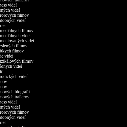
tness videí
erných videí
ororových filmov
udobných videí
trier
omediálnych filmov
omediálnych videí
omentovaných videí
reslených filmov
rátkych filmov
ric videí
uzikálových filmov
ódnych videí
utr
arodických videí
ilmov
ilmov
ilmových biografií
ilmových trailerov
tness videí
erných videí
ororových filmov
udobných videí
trier