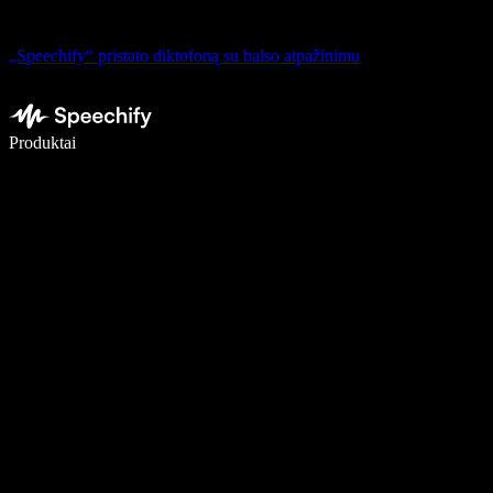
„Speechify“ pristato diktofoną su balso atpažinimu
Rašykite 5× greičiau naudodami diktavimą balsu
Produktai
Sužinokite daugiau