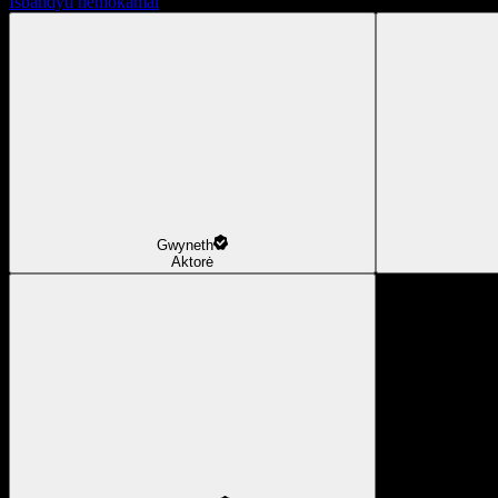
Išbandyti nemokamai
Gwyneth
Aktorė