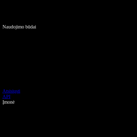
Naudojimo būdai
Atsisiųsti
API
Įmonė