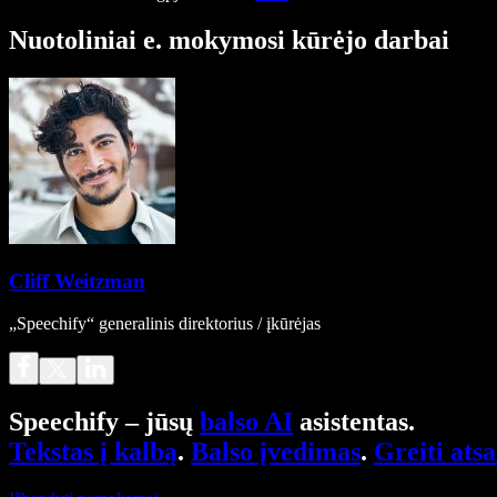
Nuotoliniai e. mokymosi kūrėjo darbai
Cliff Weitzman
„Speechify“ generalinis direktorius / įkūrėjas
Speechify – jūsų
balso AI
asistentas.
Tekstas į kalbą
.
Balso įvedimas
.
Greiti ats