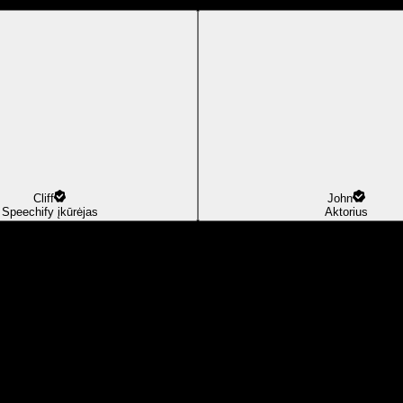
Cliff
John
Speechify įkūrėjas
Aktorius