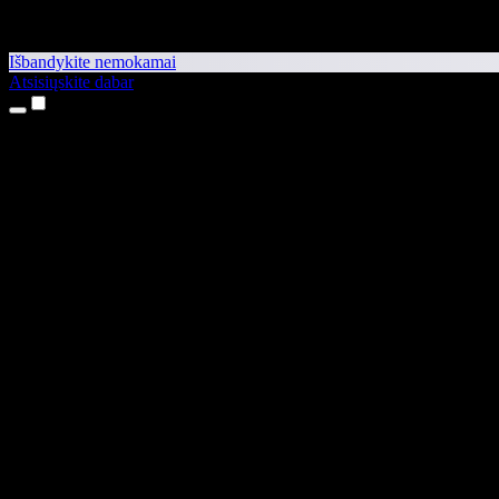
Išbandykite nemokamai
Atsisiųskite dabar
Produktai
Teksto skaitymas balsu
iPhone ir iPad programėlės
Android programėlė
Chrome plėtinys
Edge plėtinys
Interneto programėlė
Mac programėlė
Windows programėlė