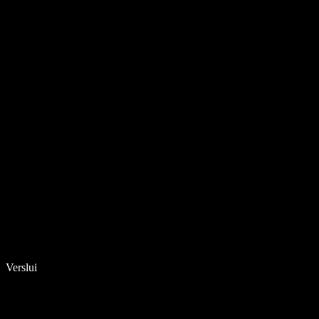
Verslui