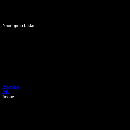
Naudojimo būdai
Atsisiųsti
API
Įmonė