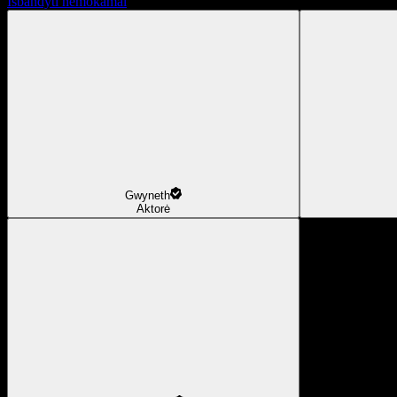
Išbandyti nemokamai
Gwyneth
Aktorė