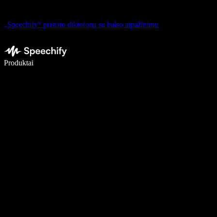
„Speechify“ pristato diktofoną su balso atpažinimu
Rašykite 5× greičiau naudodami diktavimą balsu
Produktai
Sužinokite daugiau