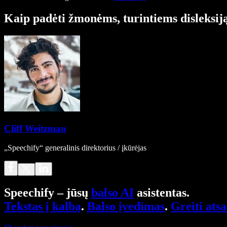
Kaip padėti žmonėms, turintiems disleksiją,
Cliff Weitzman
„Speechify“ generalinis direktorius / įkūrėjas
Speechify – jūsų
balso AI
asistentas.
Tekstas į kalbą
.
Balso įvedimas
.
Greiti ats