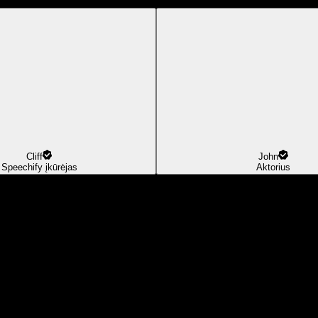
Cliff
John
Speechify įkūrėjas
Aktorius