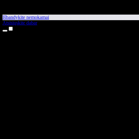
Išbandykite nemokamai
Atsisiųskite dabar
Produktai
Teksto skaitymas balsu
iPhone ir iPad programėlės
Android programėlė
Chrome plėtinys
Edge plėtinys
Interneto programėlė
Mac programėlė
Windows programėlė