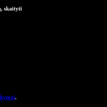
 skaityti
akymai
.