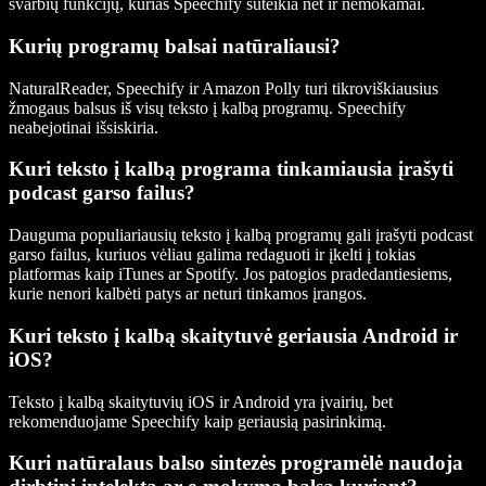
svarbių funkcijų, kurias Speechify suteikia net ir nemokamai.
Kurių programų balsai natūraliausi?
NaturalReader, Speechify ir Amazon Polly turi tikroviškiausius
žmogaus balsus iš visų teksto į kalbą programų. Speechify
neabejotinai išsiskiria.
Kuri teksto į kalbą programa tinkamiausia įrašyti
podcast garso failus?
Dauguma populiariausių teksto į kalbą programų gali įrašyti podcast
garso failus, kuriuos vėliau galima redaguoti ir įkelti į tokias
platformas kaip iTunes ar Spotify. Jos patogios pradedantiesiems,
kurie nenori kalbėti patys ar neturi tinkamos įrangos.
Kuri teksto į kalbą skaitytuvė geriausia Android ir
iOS?
Teksto į kalbą skaitytuvių iOS ir Android yra įvairių, bet
rekomenduojame Speechify kaip geriausią pasirinkimą.
Kuri natūralaus balso sintezės programėlė naudoja