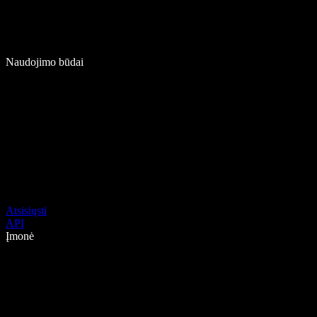
Naudojimo būdai
Atsisiųsti
API
Įmonė