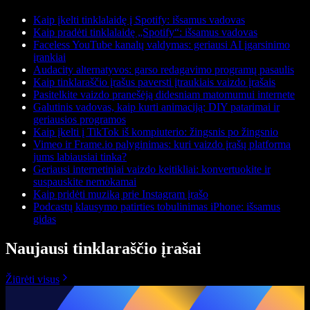
Kaip įkelti tinklalaidę į Spotify: išsamus vadovas
Kaip pradėti tinklalaidę „Spotify“: išsamus vadovas
Faceless YouTube kanalų valdymas: geriausi AI įgarsinimo
įrankiai
Audacity alternatyvos: garso redagavimo programų pasaulis
Kaip tinklaraščio įrašus paversti įtraukiais vaizdo įrašais
Pasitelkite vaizdo pranešėją didesniam matomumui internete
Galutinis vadovas, kaip kurti animaciją: DIY patarimai ir
geriausios programos
Kaip įkelti į TikTok iš kompiuterio: žingsnis po žingsnio
Vimeo ir Frame.io palyginimas: kuri vaizdo įrašų platforma
jums labiausiai tinka?
Geriausi internetiniai vaizdo keitikliai: konvertuokite ir
suspauskite nemokamai
Kaip pridėti muziką prie Instagram įrašo
Podcastų klausymo patirties tobulinimas iPhone: išsamus
gidas
Naujausi tinklaraščio įrašai
Žiūrėti visus