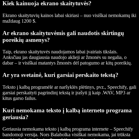
Kiek kainuoja ekrano skaitytuvės?
Ekrano skaitytuvių kainos labai skiriasi – nuo visiškai nemokamų iki
maždaug 1200 $.
Ar ekrano skaitytuvėmis gali naudotis skirtingų
poreikių asmenys?
Taip, ekrano skaitytuvės naudojamos labai įvairiais tikslais.
Anksčiau jas daugiausia naudojo aklieji ar žmonės su negalia, o
dabar – ir visiškai matantys žmonės dėl patogumo ar kitų poreikių.
Ar yra svetainė, kuri garsiai perskaito tekstą?
Teksto į kalbą programėlė ar naršyklės plėtinys, pvz., Speechify, gali
garsiai perskaityti pagrindinį tekstą ir įrašyti jį kaip .WAV, MP3 ar
kitus garso failus.
Kuri nemokama teksto į kalbą interneto programa
geriausia?
Geriausia nemokama teksto į kalbą programa internete – Speechify
bandomoji versija. Nors Balabolka visiškai nemokama, jai trūksta