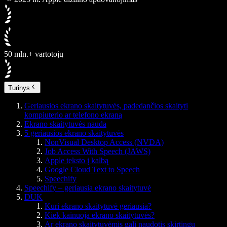
50 mln.+ vartotojų
Turinys
Geriausios ekrano skaitytuvės, padedančios skaityti
kompiuterio ar telefono ekraną
Ekrano skaitytuvės nauda
5 geriausios ekrano skaitytuvės
NonVisual Desktop Access (NVDA)
Job Access With Speech (JAWS)
Apple teksto į kalbą
Google Cloud Text to Speech
Speechify
Speechify – geriausia ekrano skaitytuvė
DUK
Kuri ekrano skaitytuvė geriausia?
Kiek kainuoja ekrano skaitytuvės?
Ar ekrano skaitytuvėmis gali naudotis skirtingų