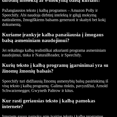
dirbtinį intelektą ar e-mokymą balsą kuriant?
Pažangiausios teksto į kalbą programos – Amazon Polly ir
Speechify. Abi naudoja dirbtinį intelektą ir gilųjį mokymą
natūraliems, žmogiškiems balsams generuoti ir skaityti bet kokį
dokumentą.
Kuriame įrankyje kalba panašiausia į žmogaus
balsą asmeniniam naudojimui?
Jei reikalinga kalbą realistiškai atkurianti programa asmeniniam
naudojimui, tinka ir NaturalReader, ir Speechify.
Kurių teksto į kalbą programų įgarsinimai yra su
žinomų žmonių balsais?
Speechify turi didžiausią žinomų asmenybių balsų pasirinkimą iš
visų teksto į kalbą programų. Galima rinktis, pavyzdžiui, Arnold
Schwarzenegger, Gwyneth Paltrow ir kitus.
Kur rasti geriausias teksto į kalbą pamokas
internete?
Internete gausu pamokų apie įvairias teksto į kalbą programas.