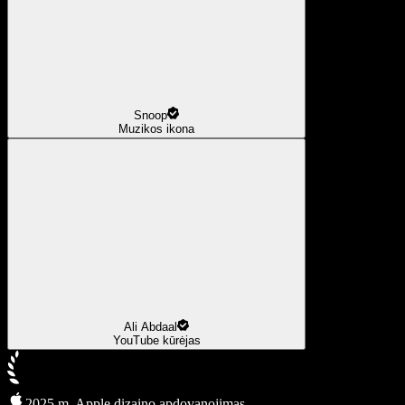
Snoop
Muzikos ikona
Ali Abdaal
YouTube kūrėjas
2025 m. Apple dizaino apdovanojimas