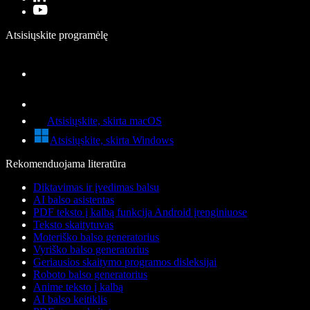
Atsisiųskite programėlę
Atsisiųskite, skirta macOS
Atsisiųskite, skirta Windows
Rekomenduojama literatūra
Diktavimas ir įvedimas balsu
AI balso asistentas
PDF teksto į kalbą funkcija Android įrenginiuose
Teksto skaitytuvas
Moteriško balso generatorius
Vyriško balso generatorius
Geriausios skaitymo programos disleksijai
Roboto balso generatorius
Anime teksto į kalbą
AI balso keitiklis