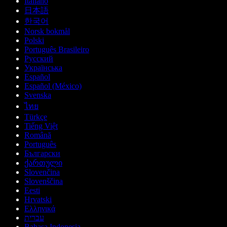
Italiano
日本語
한국어
Norsk bokmål
Polski
Português Brasileiro
Русский
Українська
Español
Español (México)
Svenska
ไทย
Türkçe
Tiếng Việt
Română
Português
Български
ქართული
Slovenčina
Slovenščina
Eesti
Hrvatski
Ελληνικά
עברית
Bahasa Indonesia