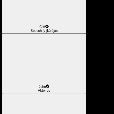
Cliff
Speechify įkūrėjas
John
Aktorius