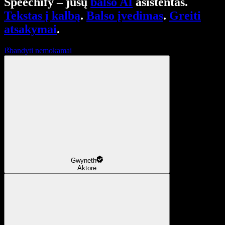
Speechify – jūsų
balso AI
asistentas.
Tekstas į kalbą
.
Balso įvedimas
.
Greiti
atsakymai
.
Išbandyti nemokamai
Gwyneth
Aktorė