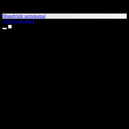
Išbandykite nemokamai
Atsisiųskite dabar
Produktai
Teksto skaitymas balsu
iPhone ir iPad programėlės
Android programėlė
Chrome plėtinys
Edge plėtinys
Interneto programėlė
Mac programėlė
Windows programėlė