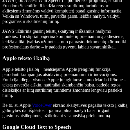
JAWS (Job Access With Speech) – pionieriška programa, sukurta
Freedom Scientific. Ji leidžia regos sutrikimų turintiems ar
akliesiems žmonėms valdyti kompiuterį pagal garsinę informaciją.
Veikia su Windows, turinį paverčia garsu, leidžia naršyti, valdyti
programas ir skaitmeninį turinį.
JAWS užtikrina garsinį tekstų skaitymą ir išsamius naršymo
įrankius. Tai stipriai pagerina kompiuterių prieinamumą akliesiems,
leidžia atlikti įvairias užduotis – nuo paprasto dokumentų kūrimo iki
profesionalaus darbo – ir padeda gyventi labiau savarankiškai.
Apple teksto į kalbą
Apple teksto į kalbą – neatsiejama Apple įrenginių funkcija,
parodanti kompanijos atsidavimą prieinamumui ir inovacijoms.
Funkcija įdiegta visuose Apple įrenginiuose – nuo Mac iki iPhone –
tekstą paverčia aiškiu, natūraliai skambančiu balsu, padeda regos,
disleksijos ar kitų sutrikimų turintiems žmonėms lengviau pasiekti
turinį.
Be to, su Apple
VoiceOver
ekrano skaitytuvės pagalba teksto į kalbą
galimybės dar išplėstos – galima pilnai naršyti balsu ir gauti
garsinius atsiliepimus, užtikrinant visapusišką prieinamumą.
Google Cloud Text to Speech