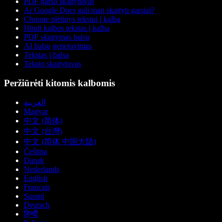
PDF garso skaitytuvas
Ar Google Docs gali man skaityti garsiai?
Chrome plėtinys tekstui į kalbą
Hindi kalbos tekstas į kalbą
PDF skaitymas balsu
AI balsų generavimas
Tekstas į balsą
Teksto skaitytuvas
Peržiūrėti kitomis kalbomis
العربية
Magyar
中文 (简体)
中文 (台灣)
中文 (简体 中国大陆)
Čeština
Dansk
Nederlands
English
Français
Suomi
Deutsch
हिन्दी