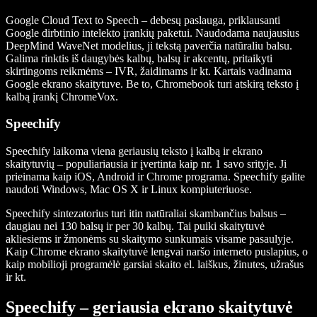
Google Cloud Text to Speech – debesų paslauga, priklausanti
Google dirbtinio intelekto įrankių paketui. Naudodama naujausius
DeepMind WaveNet modelius, ji tekstą paverčia natūraliu balsu.
Galima rinktis iš daugybės kalbų, balsų ir akcentų, pritaikyti
skirtingoms reikmėms – IVR, žaidimams ir kt. Kartais vadinama
Google ekrano skaitytuve. Be to, Chromebook turi atskirą teksto į
kalbą įrankį ChromeVox.
Speechify
Speechify laikoma viena geriausių teksto į kalbą ir ekrano
skaitytuvių – populiariausia ir įvertinta kaip nr. 1 savo srityje. Ji
prieinama kaip iOS, Android ir Chrome programa. Speechify galite
naudoti Windows, Mac OS X ir Linux kompiuteriuose.
Speechify sintezatorius turi itin natūraliai skambančius balsus –
daugiau nei 130 balsų ir per 30 kalbų. Tai puiki skaitytuvė
akliesiems ir žmonėms su skaitymo sunkumais visame pasaulyje.
Kaip Chrome ekrano skaitytuvė lengvai naršo interneto puslapius, o
kaip mobilioji programėlė garsiai skaito el. laiškus, žinutes, užrašus
ir kt.
Speechify – geriausia ekrano skaitytuvė