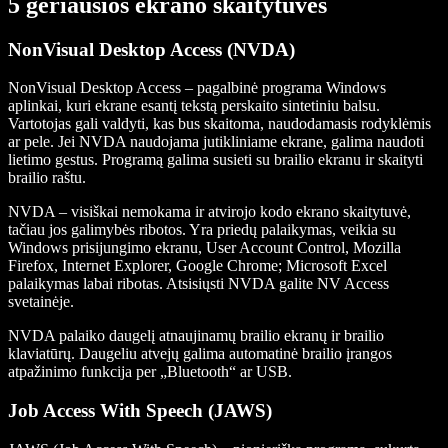
5 geriausios ekrano skaitytuvės
NonVisual Desktop Access (NVDA)
NonVisual Desktop Access – pagalbinė programa Windows
aplinkai, kuri ekrane esantį tekstą perskaito sintetiniu balsu.
Vartotojas gali valdyti, kas bus skaitoma, naudodamasis rodyklėmis
ar pele. Jei NVDA naudojama jutikliniame ekrane, galima naudoti
lietimo gestus. Programą galima susieti su brailio ekranu ir skaityti
brailio raštu.
NVDA – visiškai nemokama ir atvirojo kodo ekrano skaitytuvė,
tačiau jos galimybės ribotos. Yra priedų palaikymas, veikia su
Windows prisijungimo ekranu, User Account Control, Mozilla
Firefox, Internet Explorer, Google Chrome; Microsoft Excel
palaikymas labai ribotas. Atsisiųsti NVDA galite NV Access
svetainėje.
NVDA palaiko daugelį atnaujinamų brailio ekranų ir brailio
klaviatūrų. Daugeliu atvejų galima automatinė brailio įrangos
atpažinimo funkcija per „Bluetooth“ ar USB.
Job Access With Speech (JAWS)