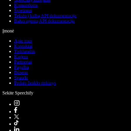
Komandoms
Švietimui
Teksto į kalbą API dokumentacija
Balso agentų API dokumentacija
Įmonė
Apie mus
Kontaktai
Tinklaraštis
Karjera
Partneriai
Pagalba
Būsena
Spauda
Prekės ženklo rinkinys
Sekite Speechify