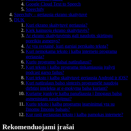
Google Cloud Text to Speech
Speechify
Speechify – geriausia ekrano skaitytuvė
DUK
Kuri ekrano skaitytuvė geriausia?
Kiek kainuoja ekrano skaitytuvės?
Ar ekrano skaitytuvėmis gali naudotis skirtingų
poreikių asmenys?
Ar yra svetainė, kuri garsiai perskaito tekstą?
Kuri nemokama teksto į kalbą interneto programa
geriausia?
Kurių programų balsai natūraliausi?
Kuri teksto į kalbą programa tinkamiausia įrašyti
podcast garso failus?
Kuri teksto į kalbą skaitytuvė geriausia Android ir iOS?
Kuri natūralaus balso sintezės programėlė naudoja
dirbtinį intelektą ar e-mokymą balsą kuriant?
Kuriame įrankyje kalba panašiausia į žmogaus balsą
asmeniniam naudojimui?
Kurių teksto į kalbą programų įgarsinimai yra su
žinomų žmonių balsais?
Kur rasti geriausias teksto į kalbą pamokas internete?
Rekomenduojami įrašai