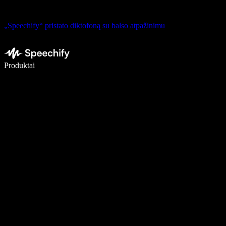
„Speechify“ pristato diktofoną su balso atpažinimu
Rašykite 5× greičiau naudodami diktavimą balsu
Produktai
Sužinokite daugiau