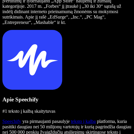
įvertinimų ir lyderiaujanti „App Store“ naujienų ir žurnalų
kategorijoje. 2017 m. „Forbes“ jį įtraukė į „30 iki 30“ sąrašą už
indėlį didinant interneto prieinamumą žmonėms su mokymosi
sutrikimais. Apie jį rašė „EdSurge“, „Inc.“, „PC Mag“,
„Entrepreneur“, „Mashable“ ir kt.
Apie Speechify
#1 teksto į kalbą skaitytuvas
Speechify
yra pirmaujanti pasaulyje
teksto į kalbą
platforma, kuria
pasitiki daugiau nei 50 milijonų vartotojų ir kurią pagrindžia daugiau
nei 500 000 penkių žvaigždučių atsiliepimų skirtingose teksto į