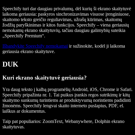
Speechify turi dar daugiau privalumų, dėl kurių ši ekrano skaitytuvė
laikoma geriausia: paskyros sinchronizavimas visuose įrenginiuose,
skaitomo teksto greičio reguliavimas, užrašų kūrimas, skaitomų
žodžių paryškinimas ir kitos funkcijos. Speechify – viena geriausių
nemokamų ekrano skaitytuvių, tačiau daugiau galimybių suteikia
„Speechify Premium“.
Išbandykite Speechify nemokamai
ir sužinokite, kodėl ji laikoma
geriausia ekrano skaitytuve.
DUK
Kuri ekrano skaitytuvė geriausia?
Yra daug teksto į kalbą programėlių Android, iOS, Chrome ir Safari.
Speechify pripažinta nr. 1. Tai puikus įrankis regos sutrikimų ir kitų
skaitymo sunkumų turintiems ar produktyvumą norintiems padidinti
žmonėms. Speechify lengvai skaito interneto puslapius, PDF, el.
laiškus ar dokumentus.
Taip pat populiarios: ZoomText, Webanywhere, Dolphin ekrano
skaitytuvas.