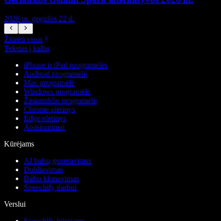
2026 m. gegužės 22 d.
2
Žiūrėti visus
Tekstas į kalbą
iPhone ir iPad programėlės
Android programėlė
Mac programėlė
Windows programėlė
Žiniatinklio programėlė
Chrome plėtinys
Edge plėtinys
Atsisiuntimai
Kūrėjams
AI balsų generavimas
Dubliavimas
Balso klonavimas
Speechify darbui
Verslui
Speechify kūrėjams