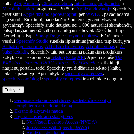
kalbą
iOS
,
Android
,
Chrome plėtinio
,
internetinės programėlės
ir
Mac darbalaukio
programose. 2025 m.
Apple apdovanojo
Speechify
prestižiniu
Apple dizaino apdovanojimu
per
WWDC
, pavadindama
jį „esminiu ištekliumi, padedančiu žmonėms gyventi visavertį
gyvenimą“. Speechify siūlo daugiau nei 1 000 natūraliai skambančių
balsų daugiau nei 60 kalbų ir naudojamas beveik 200 šalių. Tarp
įžymybių balsų –
Snoop Dogg
ir
Gwyneth Paltrow
. Kūrėjams ir
verslui
Speechify Studio
suteikia išplėstinius įrankius, tarp kurių yra
AI balso generatorius
,
AI balso klonavimas
,
AI dubliavimas
ir
AI
balso keitiklis
. Speechify taip pat aprūpina pažangius produktus
kokybišku ir ekonomišku
teksto į kalbą API
. Apie mus rašė
The
Wall Street Journal
,
CNBC
,
Forbes
,
TechCrunch
ir kiti didieji
naujienų portalai, todėl Speechify yra didžiausias teksto į kalbą
teikėjas pasaulyje. Apsilankykite
speechify.com/news
,
speechify.com/blog
ir
speechify.com/press
ir sužinokite daugiau.
Turinys
Geriausios ekrano skaitytuvės, padedančios skaityti
kompiuterio ar telefono ekraną
Ekrano skaitytuvės nauda
5 geriausios ekrano skaitytuvės
NonVisual Desktop Access (NVDA)
Job Access With Speech (JAWS)
Apple teksto į kalbą