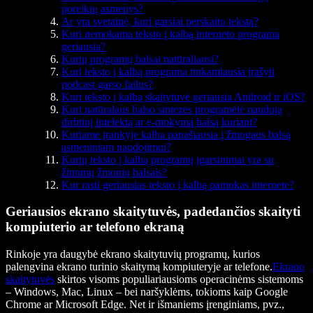
poreikių asmenys?
Ar yra svetainė, kuri garsiai perskaito tekstą?
Kuri nemokama teksto į kalbą interneto programa
geriausia?
Kurių programų balsai natūraliausi?
Kuri teksto į kalbą programa tinkamiausia įrašyti
podcast garso failus?
Kuri teksto į kalbą skaitytuvė geriausia Android ir iOS?
Kuri natūralaus balso sintezės programėlė naudoja
dirbtinį intelektą ar e-mokymą balsą kuriant?
Kuriame įrankyje kalba panašiausia į žmogaus balsą
asmeniniam naudojimui?
Kurių teksto į kalbą programų įgarsinimai yra su
žinomų žmonių balsais?
Kur rasti geriausias teksto į kalbą pamokas internete?
Geriausios ekrano skaitytuvės, padedančios skaityti
kompiuterio ar telefono ekraną
Rinkoje yra daugybė ekrano skaitytuvių programų, kurios
palengvina ekrano turinio skaitymą kompiuteryje ar telefone.
Ekrano
skaitytuvės
skirtos visoms populiariausioms operacinėms sistemoms
– Windows, Mac, Linux – bei naršyklėms, tokioms kaip Google
Chrome ar Microsoft Edge. Net ir išmaniems įrenginiams, pvz.,