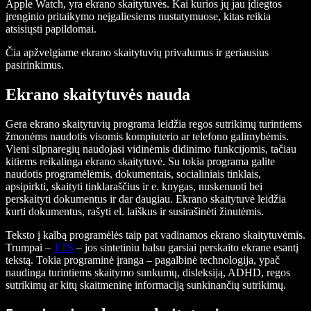
Apple Watch, yra ekrano skaitytuvės. Kai kurios jų jau įdiegtos
įrenginio pritaikymo neįgaliesiems nustatymuose, kitas reikia
atsisiųsti papildomai.
Čia apžvelgiame ekrano skaitytuvių privalumus ir geriausius
pasirinkimus.
Ekrano skaitytuvės nauda
Gera ekrano skaitytuvių programa leidžia regos sutrikimų turintiems
žmonėms naudotis visomis kompiuterio ar telefono galimybėmis.
Vieni silpnaregių naudojasi vidinėmis didinimo funkcijomis, tačiau
kitiems reikalinga ekrano skaitytuvė. Su tokia programa galite
naudotis programėlėmis, dokumentais, socialiniais tinklais,
apsipirkti, skaityti tinklaraščius ir e. knygas, nuskenuoti bei
perskaityti dokumentus ir dar daugiau. Ekrano skaitytuvė leidžia
kurti dokumentus, rašyti el. laiškus ir susirašinėti žinutėmis.
Teksto į kalbą programėlės taip pat vadinamos ekrano skaitytuvėmis.
Trumpai –
TTS
– jos sintetiniu balsu garsiai perskaito ekrane esantį
tekstą. Tokia programinė įranga – pagalbinė technologija, ypač
naudinga turintiems skaitymo sunkumų, disleksiją, ADHD, regos
sutrikimų ar kitų skaitmeninę informaciją sunkinančių sutrikimų.