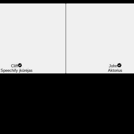
Cliff
John
Speechify įkūrėjas
Aktorius