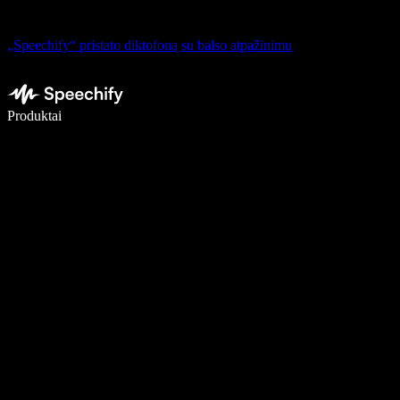
„Speechify“ pristato diktofoną su balso atpažinimu
Rašykite 5× greičiau naudodami diktavimą balsu
Produktai
Sužinokite daugiau