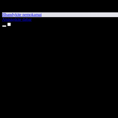
Išbandykite nemokamai
Atsisiųskite dabar
Produktai
Teksto skaitymas balsu
iPhone ir iPad programėlės
Android programėlė
Chrome plėtinys
Edge plėtinys
Interneto programėlė
Mac programėlė
Windows programėlė