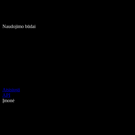
Naudojimo būdai
Atsisiųsti
API
Įmonė