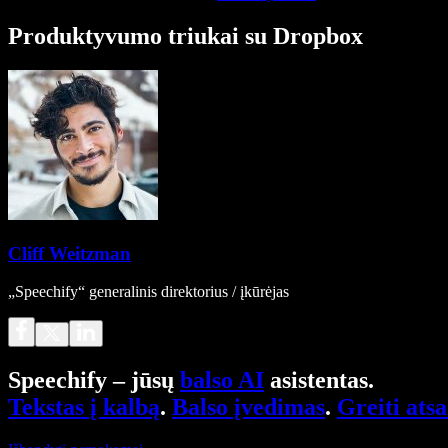
Produktyvumo triukai su Dropbox
Cliff Weitzman
„Speechify“ generalinis direktorius / įkūrėjas
Speechify – jūsų
balso AI
asistentas.
Tekstas į kalbą
.
Balso įvedimas
.
Greiti ats