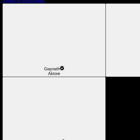
Išbandyti nemokamai
Gwyneth
Aktorė