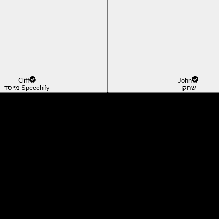
Cliff
John
שחקן
מייסד Speechify