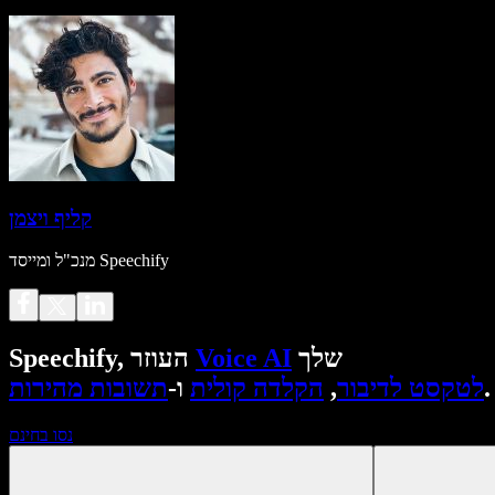
קליף ויצמן
מנכ"ל ומייסד Speechify
שלך
Voice AI
Speechify, העוזר
.
לטקסט לדיבור
,
הקלדה קולית
ו-
תשובות מהירות
נסו בחינם