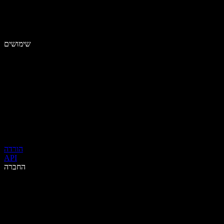
שימושים
הורדה
API
החברה