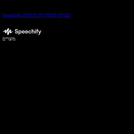
Speechify משיקה תמלול קול להקלדה
לכתוב פי 5 מהר יותר עם הכתבה קולית
מוצרים
למידע נוסף