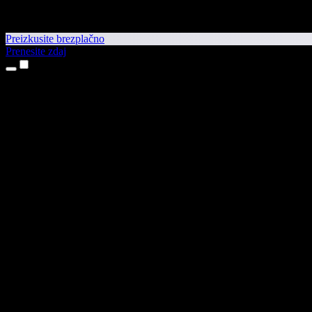
Preizkusite brezplačno
Prenesite zdaj
Izdelki
Pretvorba besedila v govor
Aplikaciji za iPhone in iPad
Aplikacija za Android
Razširitev za Chrome
Razširitev za Edge
Spletna aplikacija
Aplikacija za Mac
Aplikacija za Windows