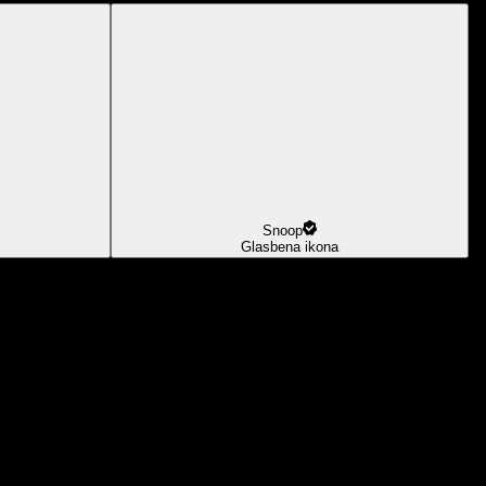
Snoop
Glasbena ikona