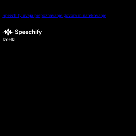
Speechify uvaja prepoznavanje govora in narekovanje
Pišite 5× hitreje z narekovanjem
Izdelki
Več o tem