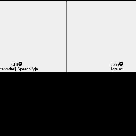
Cliff
John
tanovitelj Speechifyja
Igralec