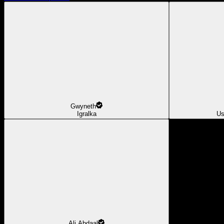
Gwyneth
Igralka
Us
Ali Abdaal