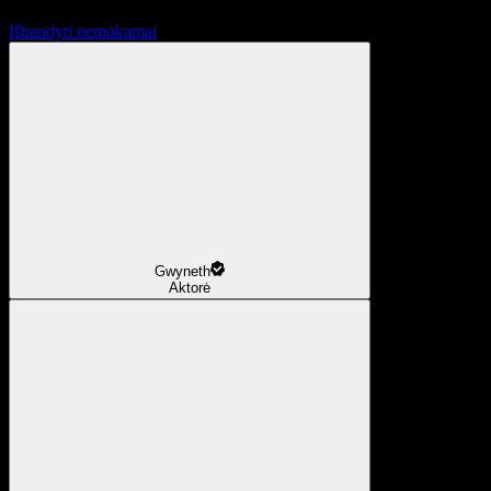
Išbandyti nemokamai
Gwyneth
Aktorė