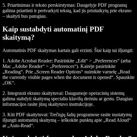
5.
Priartinimas ir teksto perskirstymas
: Daugelyje PDF programų
galima priartinti ir pertvarkyti tekstą, kad jis prisitaikytų prie ekrano
– skaityti bus patogiau.
Kaip sustabdyti automatinį PDF
skaitymą?
Automatinis PDF skaitymas kartais gali erzinti. Štai kaip tai išjungti:
1.
Adobe Acrobat Reader
: Pasirinkite „Edit“ > „Preferences“ (arba
Mac „Adobe Reader“ > „Preferences“). Kairėje pasirinkite
„Reading“. Prie „Screen Reader Options“ nuimkite varnelę „Read
the currently visible pages when the document is opened“. Spauskite
„OK“.
2.
Integruoti ekrano skaitytuvai
: Daugumoje operacinių sistemų
galima stabdyti skaitymą specialiu klavišų deriniu ar gestu. Daugiau
informacijos rasite jūsų skaitytuvo instrukcijoje.
3.
Kiti PDF skaitytuvai
: Trečiųjų šalių programose rasite nustatymų
išjungti automatinį skaitymą – ieškokite punktų apie „Read Aloud“
ar „Auto-Read“.