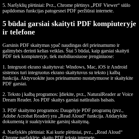
5.
Naršyklių plėtiniai
: Pvz., Chrome plėtinys „PDF Viewer“ siūlo
papildomas funkcijas patogesnei PDF peržiūrai internete.
5 būdai garsiai skaityti PDF kompiuteryje
ir telefone
Garsinis PDF skaitymas ypač naudingas dėl prieinamumo ir
galimybės derinti kelias veiklas. Štai 5 būdai, kaip garsiai skaityti
PDF tiek kompiuteryje, tiek mobiliuosiuose įrenginiuose:
1.
Integruoti ekrano skaitytuvai
: Windows, Mac, iOS ir Android
sistemos turi integruotus ekrano skaitytuvus su teksto į kalbą
funkcija. Aktyvuokite juos prieinamumo nustatymuose ir skaitykite
PDF garsiai.
2.
Teksto į kalbą programos
: Įdiekite, pvz., NaturalReader ar Voice
Dream Reader. Jos PDF skaitys garsiai natūraliais balsais.
3.
PDF skaitymo programos
: Daugelyje PDF programų (pvz.,
Adobe Acrobat Reader) yra „Read Aloud“ funkcija. Atidarykite
dokumentą ir suaktyvinkite garsinį skaitymą.
4.
Naršyklės plėtiniai
: Kai kurie plėtiniai, pvz., „Read Aloud“
Chrome naršyklėje, skaito PDF tekstą internete.