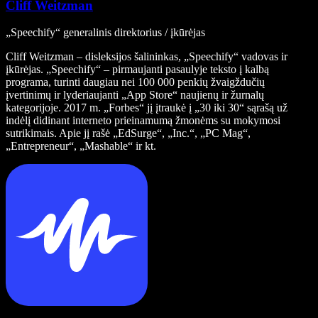
Cliff Weitzman
„Speechify“ generalinis direktorius / įkūrėjas
Cliff Weitzman – disleksijos šalininkas, „Speechify“ vadovas ir
įkūrėjas. „Speechify“ – pirmaujanti pasaulyje teksto į kalbą
programa, turinti daugiau nei 100 000 penkių žvaigždučių
įvertinimų ir lyderiaujanti „App Store“ naujienų ir žurnalų
kategorijoje. 2017 m. „Forbes“ jį įtraukė į „30 iki 30“ sąrašą už
indėlį didinant interneto prieinamumą žmonėms su mokymosi
sutrikimais. Apie jį rašė „EdSurge“, „Inc.“, „PC Mag“,
„Entrepreneur“, „Mashable“ ir kt.