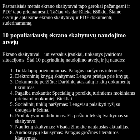
Pastaraisiais metais ekrano skaitytuvai tapo gerokai pažangesni ir
PDF tapo prieinamesni. Tačiau vis dar išlieka iššūkių. Šiame
skyriuje aptarsime ekrano skaitytuvų ir PDF dokumentų
suderinamumą.
10 populiariausių ekrano skaitytuvų naudojimo
atvejų
Ekrano skaitytuvai – universalūs įrankiai, tinkantys įvairioms
situacijoms. Štai 10 pagrindinių naudojimo atvejų ir jų naudos:
Tinklalapių prieinamumas
: Patogus naršymas internete.
Elektroninių knygų skaitymas
: Lengva prieiga prie knygų.
Dokumentų peržiūra
: Darbinių ataskaitų ir kitų dokumentų
tikrinimas.
Pagalba mokantis
: Specialiųjų poreikių turintiems mokiniams
prieinami mokomieji ištekliai.
Socialinių tinklų naršymas
: Lengviau palaikyti ryšį su
draugais ir šeima.
Produktyvumo didinimas
: El. pašto ir tekstų tvarkymas su
skaitytuvu.
Naujienų skaitymas
: Visada žinokite naujausias aktualijas.
Audioknygų klausymas
: Patogus grožinės literatūros
klausymas.