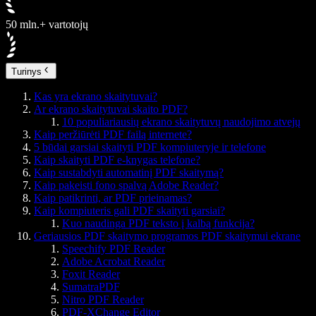
50 mln.+ vartotojų
Turinys
Kas yra ekrano skaitytuvai?
Ar ekrano skaitytuvai skaito PDF?
10 populiariausių ekrano skaitytuvų naudojimo atvejų
Kaip peržiūrėti PDF failą internete?
5 būdai garsiai skaityti PDF kompiuteryje ir telefone
Kaip skaityti PDF e-knygas telefone?
Kaip sustabdyti automatinį PDF skaitymą?
Kaip pakeisti fono spalvą Adobe Reader?
Kaip patikrinti, ar PDF prieinamas?
Kaip kompiuteris gali PDF skaityti garsiai?
Kuo naudinga PDF teksto į kalbą funkcija?
Geriausios PDF skaitymo programos PDF skaitymui ekrane
Speechify PDF Reader
Adobe Acrobat Reader
Foxit Reader
SumatraPDF
Nitro PDF Reader
PDF-XChange Editor