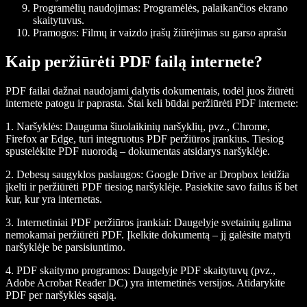
Programėlių naudojimas
: Programėlės, palaikančios ekrano
skaitytuvus.
Pramogos
: Filmų ir vaizdo įrašų žiūrėjimas su garso aprašu
Kaip peržiūrėti PDF failą internete?
PDF failai dažnai naudojami dalytis dokumentais, todėl juos žiūrėti
internete patogu ir paprasta. Štai keli būdai peržiūrėti PDF internete:
1.
Naršyklės
: Dauguma šiuolaikinių naršyklių, pvz., Chrome,
Firefox ar Edge, turi integruotus PDF peržiūros įrankius. Tiesiog
spustelėkite PDF nuorodą – dokumentas atsidarys naršyklėje.
2.
Debesų saugyklos paslaugos
: Google Drive ar Dropbox leidžia
įkelti ir peržiūrėti PDF tiesiog naršyklėje. Pasiekite savo failus iš bet
kur, kur yra internetas.
3.
Internetiniai PDF peržiūros įrankiai
: Daugelyje svetainių galima
nemokamai peržiūrėti PDF. Įkelkite dokumentą – jį galėsite matyti
naršyklėje be parsisiuntimo.
4.
PDF skaitymo programos
: Daugelyje PDF skaitytuvų (pvz.,
Adobe Acrobat Reader DC) yra internetinės versijos. Atidarykite
PDF per naršyklės sąsają.