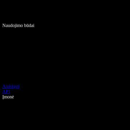
Naudojimo būdai
Atsisiųsti
API
Įmonė