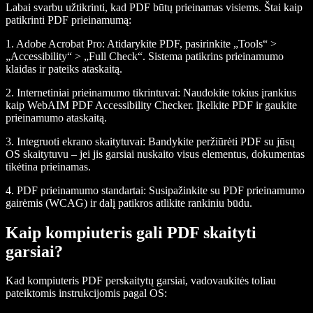
Labai svarbu užtikrinti, kad PDF būtų prieinamas visiems. Štai kaip
patikrinti PDF prieinamumą:
1.
Adobe Acrobat Pro
: Atidarykite PDF, pasirinkite „Tools“ >
„Accessibility“ > „Full Check“. Sistema patikrins prieinamumo
klaidas ir pateiks ataskaitą.
2.
Internetiniai prieinamumo tikrintuvai
: Naudokite tokius įrankius
kaip WebAIM PDF Accessibility Checker. Įkelkite PDF ir gaukite
prieinamumo ataskaitą.
3.
Integruoti ekrano skaitytuvai
: Bandykite peržiūrėti PDF su jūsų
OS skaitytuvu – jei jis garsiai nuskaito visus elementus, dokumentas
tikėtina prieinamas.
4.
PDF prieinamumo standartai
: Susipažinkite su PDF prieinamumo
gairėmis (WCAG) ir dalį patikros atlikite rankiniu būdu.
Kaip kompiuteris gali PDF skaityti
garsiai?
Kad kompiuteris PDF perskaitytų garsiai, vadovaukitės toliau
pateiktomis instrukcijomis pagal OS: