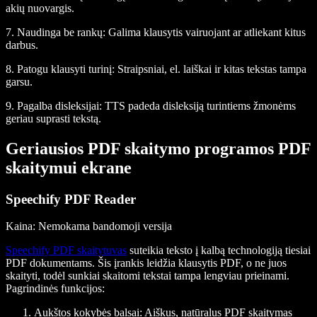
akių nuovargis.
7.
Naudinga be rankų
: Galima klausytis vairuojant ar atliekant kitus
darbus.
8.
Patogu klausyti turinį
: Straipsniai, el. laiškai ir kitas tekstas tampa
garsu.
9.
Pagalba disleksijai
: TTS padeda disleksiją turintiems žmonėms
geriau suprasti tekstą.
Geriausios PDF skaitymo programos PDF
skaitymui ekrane
Speechify PDF Reader
Kaina
: Nemokama bandomoji versija
Speechify PDF skaitytuvas
suteikia teksto į kalbą technologiją tiesiai
PDF dokumentams. Šis įrankis leidžia klausytis PDF, o ne juos
skaityti, todėl sunkiai skaitomi tekstai tampa lengviau prieinami.
Pagrindinės funkcijos:
Aukštos kokybės balsai
: Aiškus, natūralus PDF skaitymas