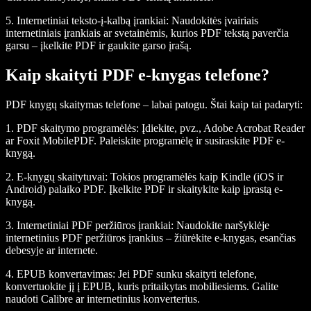
5.
Internetiniai teksto-į-kalbą įrankiai
: Naudokitės įvairiais
internetiniais įrankiais ar svetainėmis, kurios PDF tekstą paverčia
garsu – įkelkite PDF ir gaukite garso įrašą.
Kaip skaityti PDF e-knygas telefone?
PDF knygų skaitymas telefone – labai patogu. Štai kaip tai padaryti:
1.
PDF skaitymo programėlės
: Įdiekite, pvz., Adobe Acrobat Reader
ar Foxit MobilePDF. Paleiskite programėlę ir susiraskite PDF e-
knygą.
2.
E-knygų skaitytuvai
: Tokios programėlės kaip Kindle (iOS ir
Android) palaiko PDF. Įkelkite PDF ir skaitykite kaip įprastą e-
knygą.
3.
Internetiniai PDF peržiūros įrankiai
: Naudokite naršyklėje
internetinius PDF peržiūros įrankius – žiūrėkite e-knygas, esančias
debesyje ar internete.
4.
EPUB konvertavimas
: Jei PDF sunku skaityti telefone,
konvertuokite jį į EPUB, kuris pritaikytas mobiliesiems. Galite
naudoti Calibre ar internetinius konverterius.