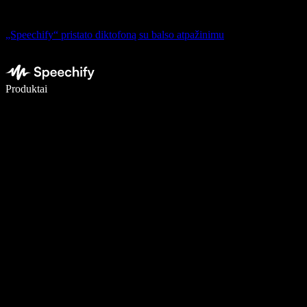
„Speechify“ pristato diktofoną su balso atpažinimu
Rašykite 5× greičiau naudodami diktavimą balsu
Produktai
Sužinokite daugiau