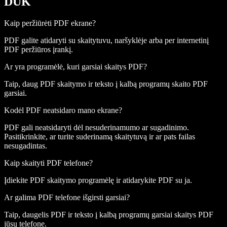
DUK
Kaip peržiūrėti PDF ekrane?
PDF galite atidaryti su skaitytuvu, naršyklėje arba per internetinį
PDF peržiūros įrankį.
Ar yra programėlė, kuri garsiai skaitys PDF?
Taip, daug PDF skaitymo ir teksto į kalbą programų skaito PDF
garsiai.
Kodėl PDF neatsidaro mano ekrane?
PDF gali neatsidaryti dėl nesuderinamumo ar sugadinimo.
Pasitikrinkite, ar turite suderinamą skaitytuvą ir ar pats failas
nesugadintas.
Kaip skaityti PDF telefone?
Įdiekite PDF skaitymo programėlę ir atidarykite PDF su ja.
Ar galima PDF telefone išgirsti garsiai?
Taip, daugelis PDF ir teksto į kalbą programų garsiai skaitys PDF
jūsų telefone.