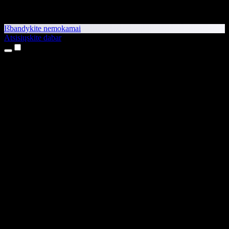
Išbandykite nemokamai
Atsisiųskite dabar
Produktai
Teksto skaitymas balsu
iPhone ir iPad programėlės
Android programėlė
Chrome plėtinys
Edge plėtinys
Interneto programėlė
Mac programėlė
Windows programėlė