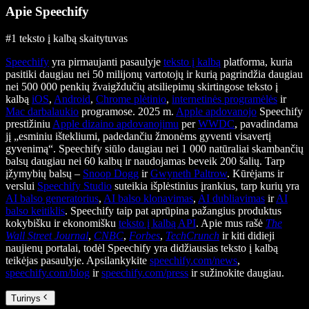
Apie Speechify
#1 teksto į kalbą skaitytuvas
Speechify
yra pirmaujanti pasaulyje
teksto į kalbą
platforma, kuria
pasitiki daugiau nei 50 milijonų vartotojų ir kurią pagrindžia daugiau
nei 500 000 penkių žvaigždučių atsiliepimų skirtingose teksto į
kalbą
iOS
,
Android
,
Chrome plėtinio
,
internetinės programėlės
ir
Mac darbalaukio
programose. 2025 m.
Apple apdovanojo
Speechify
prestižiniu
Apple dizaino apdovanojimu
per
WWDC
, pavadindama
jį „esminiu ištekliumi, padedančiu žmonėms gyventi visavertį
gyvenimą“. Speechify siūlo daugiau nei 1 000 natūraliai skambančių
balsų daugiau nei 60 kalbų ir naudojamas beveik 200 šalių. Tarp
įžymybių balsų –
Snoop Dogg
ir
Gwyneth Paltrow
. Kūrėjams ir
verslui
Speechify Studio
suteikia išplėstinius įrankius, tarp kurių yra
AI balso generatorius
,
AI balso klonavimas
,
AI dubliavimas
ir
AI
balso keitiklis
. Speechify taip pat aprūpina pažangius produktus
kokybišku ir ekonomišku
teksto į kalbą API
. Apie mus rašė
The
Wall Street Journal
,
CNBC
,
Forbes
,
TechCrunch
ir kiti didieji
naujienų portalai, todėl Speechify yra didžiausias teksto į kalbą
teikėjas pasaulyje. Apsilankykite
speechify.com/news
,
speechify.com/blog
ir
speechify.com/press
ir sužinokite daugiau.
Turinys