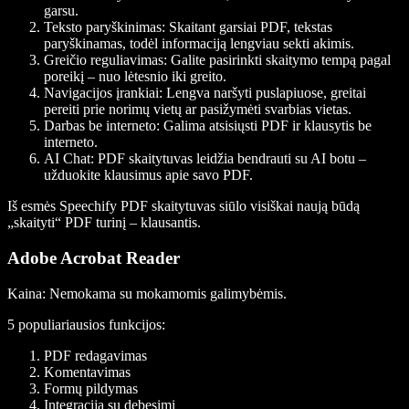
garsu.
Teksto paryškinimas
: Skaitant garsiai PDF, tekstas
paryškinamas, todėl informaciją lengviau sekti akimis.
Greičio reguliavimas
: Galite pasirinkti skaitymo tempą pagal
poreikį – nuo lėtesnio iki greito.
Navigacijos įrankiai
: Lengva naršyti puslapiuose, greitai
pereiti prie norimų vietų ar pasižymėti svarbias vietas.
Darbas be interneto
: Galima atsisiųsti PDF ir klausytis be
interneto.
AI Cha
t: PDF skaitytuvas leidžia bendrauti su AI botu –
užduokite klausimus apie savo PDF.
Iš esmės Speechify PDF skaitytuvas siūlo visiškai naują būdą
„skaityti“ PDF turinį – klausantis.
Adobe Acrobat Reader
Kaina
: Nemokama su mokamomis galimybėmis.
5 populiariausios funkcijos:
PDF redagavimas
Komentavimas
Formų pildymas
Integracija su debesimi