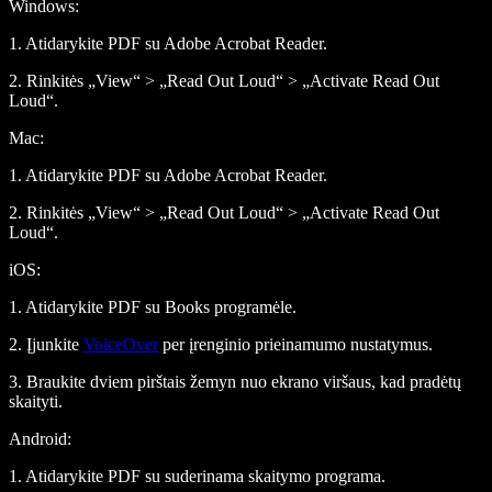
Windows
:
1. Atidarykite PDF su Adobe Acrobat Reader.
2. Rinkitės „View“ > „Read Out Loud“ > „Activate Read Out
Loud“.
Mac
:
1. Atidarykite PDF su Adobe Acrobat Reader.
2. Rinkitės „View“ > „Read Out Loud“ > „Activate Read Out
Loud“.
iOS
:
1. Atidarykite PDF su Books programėle.
2. Įjunkite
VoiceOver
per įrenginio prieinamumo nustatymus.
3. Braukite dviem pirštais žemyn nuo ekrano viršaus, kad pradėtų
skaityti.
Android
:
1. Atidarykite PDF su suderinama skaitymo programa.