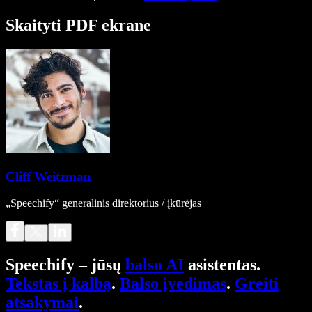
Skaityti PDF ekrane
Cliff Weitzman
„Speechify“ generalinis direktorius / įkūrėjas
Speechify – jūsų
balso AI
asistentas.
Tekstas į kalbą
.
Balso įvedimas
.
Greiti
atsakymai
.