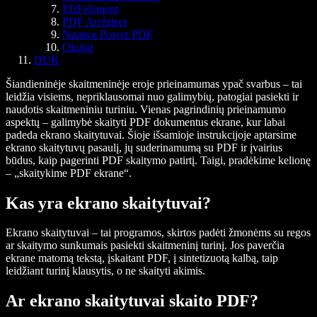
PDFelement
PDF Architect
Nuance Power PDF
Okular
DUK
Šiandieninėje skaitmeninėje eroje prieinamumas ypač svarbus – tai
leidžia visiems, nepriklausomai nuo galimybių, patogiai pasiekti ir
naudotis skaitmeniniu turiniu. Vienas pagrindinių prieinamumo
aspektų – galimybė skaityti PDF dokumentus ekrane, kur labai
padeda ekrano skaitytuvai. Šioje išsamioje instrukcijoje aptarsime
ekrano skaitytuvų pasaulį, jų suderinamumą su PDF ir įvairius
būdus, kaip pagerinti PDF skaitymo patirtį. Taigi, pradėkime kelionę
– „skaitykime PDF ekrane“.
Kas yra ekrano skaitytuvai?
Ekrano skaitytuvai – tai programos, skirtos padėti žmonėms su regos
ar skaitymo sunkumais pasiekti skaitmeninį turinį. Jos paverčia
ekrane matomą tekstą, įskaitant PDF, į sintetizuotą kalbą, taip
leidžiant turinį klausytis, o ne skaityti akimis.
Ar ekrano skaitytuvai skaito PDF?