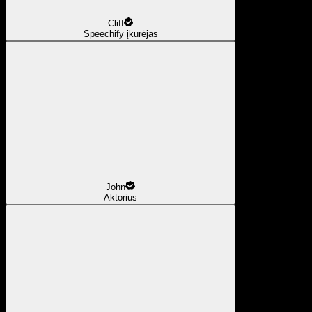
Cliff
Speechify įkūrėjas
John
Aktorius