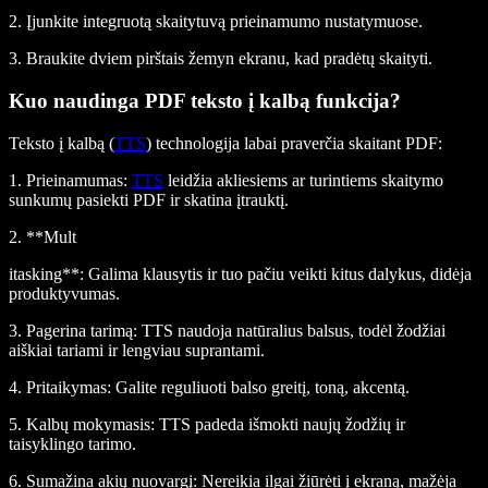
2. Įjunkite integruotą skaitytuvą prieinamumo nustatymuose.
3. Braukite dviem pirštais žemyn ekranu, kad pradėtų skaityti.
Kuo naudinga PDF teksto į kalbą funkcija?
Teksto į kalbą (
TTS
) technologija labai praverčia skaitant PDF:
1.
Prieinamumas
:
TTS
leidžia akliesiems ar turintiems skaitymo
sunkumų pasiekti PDF ir skatina įtrauktį.
2. **Mult
itasking**: Galima klausytis ir tuo pačiu veikti kitus dalykus, didėja
produktyvumas.
3.
Pagerina tarimą
: TTS naudoja natūralius balsus, todėl žodžiai
aiškiai tariami ir lengviau suprantami.
4.
Pritaikymas
: Galite reguliuoti balso greitį, toną, akcentą.
5.
Kalbų mokymasis
: TTS padeda išmokti naujų žodžių ir
taisyklingo tarimo.
6.
Sumažina akių nuovargį
: Nereikia ilgai žiūrėti į ekraną, mažėja