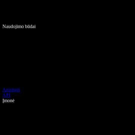
Naudojimo būdai
Atsisiųsti
API
Įmonė