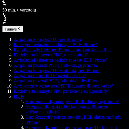
50 mln.+ vartotojų
Turinys
Ar galima klausytis PDF per iPhone?
Koks geriausias būdas klausytis PDF iPhone?
Kaip klausytis PDF per iPhone naudojant Speechify?
Kodėl verta klausytis PDF, o ne skaityti?
Ar balso AI asistentas padeda suprasti PDF iPhone?
Ar galima paversti PDF į audioknygą iPhone?
Ar galima klausytis PDF santraukų per iPhone?
Ar galima diktuoti PDF pastabas balsu?
Ar galima paversti PDF į AI tinklalaides iPhone?
Ar Speechify geriausias PDF klausymo iPhone būdas?
Kodėl verta klausytis PDF per iPhone su Speechify?
DUK
Kaip Speechify palengvina PDF klausymą iPhone?
Ar Speechify groja PDF kaip garsą iPhone su
keičiamais balsais?
Kuo Speechify skiriasi nuo kitų PDF klausymo būdų
iPhone?
Ar Speechify padeda geriau suprasti PDF klausant