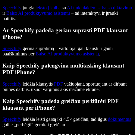
Speechify
jungia
teksto į kalbą
su
AI tinklalaidėmis
,
balso diktavimu
ir
Balso AI produktyvumo asistentu
– tai interaktyvi ir įtrauki
patirtis.
Ar Speechify padeda geriau suprasti PDF klausant
iPhone?
Speechify
gerina supratimą – vartotojai gali klausti ir gauti
paaiškinimus per
Balso AI produktyvumo asistentą
.
Kaip Speechify palengvina multitasking klausant
PDF iPhone?
Speechify
leidžia klausytis
PDF
važiuojant, sportuojant ar dirbant
buities darbus, užuot varginus akis mažame ekrane.
Kaip Speechify padeda greičiau peržiūrėti PDF
klausant per iPhone?
Speechify
leidžia leisti garsą iki 4,5× greičiau, tad ilgus
dokumentus
galite „perbėgti“ gerokai greičiau.