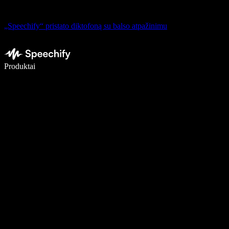
„Speechify“ pristato diktofoną su balso atpažinimu
Rašykite 5× greičiau naudodami diktavimą balsu
Produktai
Sužinokite daugiau