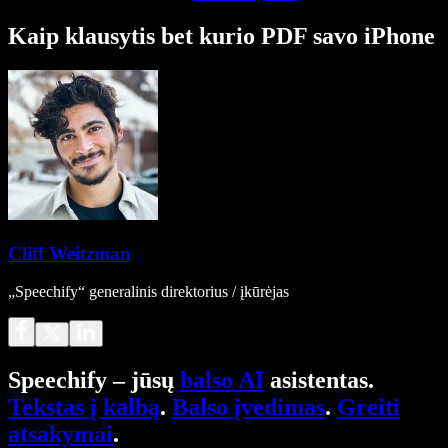
Kaip klausytis bet kurio PDF savo iPhone
Cliff Weitzman
„Speechify“ generalinis direktorius / įkūrėjas
Speechify – jūsų
balso AI
asistentas.
Tekstas į kalbą
.
Balso įvedimas
.
Greiti
atsakymai
.