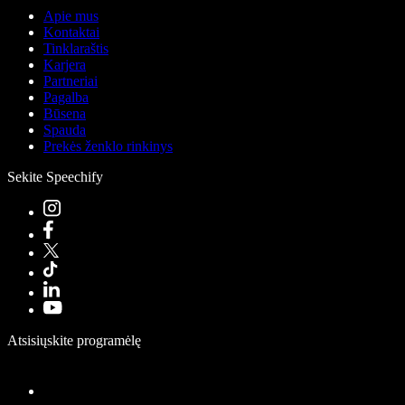
Apie mus
Kontaktai
Tinklaraštis
Karjera
Partneriai
Pagalba
Būsena
Spauda
Prekės ženklo rinkinys
Sekite Speechify
Atsisiųskite programėlę