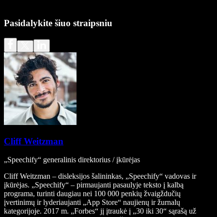
Pasidalykite šiuo straipsniu
Cliff Weitzman
„Speechify“ generalinis direktorius / įkūrėjas
Cliff Weitzman – disleksijos šalininkas, „Speechify“ vadovas ir
įkūrėjas. „Speechify“ – pirmaujanti pasaulyje teksto į kalbą
programa, turinti daugiau nei 100 000 penkių žvaigždučių
įvertinimų ir lyderiaujanti „App Store“ naujienų ir žurnalų
kategorijoje. 2017 m. „Forbes“ jį įtraukė į „30 iki 30“ sąrašą už