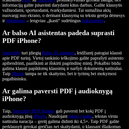
informaciją galite įsisavinti darydami kitus darbus. Galite klausytis
važiuodami, sportuodami, tvarkydamiesi. Tai sumažina akių
nuovargį nuo ekrano, o derinant klausymą su tekstu gerėja dėmesys
ir
įsiminimas
– lengviau „įkasti“ sudėtingus
dokumentus
.
Ar balso AI asistentas padeda suprasti
PDF iPhone?
Speechify
turi įdiegtą
Balso AI asistentą
, leidžiantį patogiai klausti
apie PDF turinį. Vietoj rankinio ieškojimo galite paprašyti asistento
apibendrinti, paaiškinti ar išskirti pagrindinę mintį. Pokalbio būdu
galima klausti papildomų klausimų ir naršyti dokumentą natūraliai.
Taip
iPhone
tampa ne tik skaitymo, bet ir tyrimų bei mokymosi
pagalbininku.
Ar galima paversti PDF į audioknygą
iPhone?
Taip,
Speechify PDF Reader
gali paversti bet kokį PDF į
audioknygą jūsų
iPhone
. Naudojant
teksto į kalbą
, tekstas virsta
natūralia naracija – greitį galima didinti iki 4,5×. Taip PDF galite
perklausyti gerokai greičiau nei skaitydami, o klausant išlaikomas