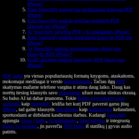
iPhone?
Kaip Speechify palengvina multitasking klausant PDF
iPhone?
Kaip Speechify padeda greičiau peržiūrėti PDF
klausant per iPhone?
Ar Speechify paverčia PDF į AI tinklalaides iPhone?
Kaip Speechify padeda studentams klausytis PDF per
iPhone?
Ar Speechify padeda profesionalams efektyviau
klausytis PDF iPhone?
Kodėl daugelis renkasi Speechify PDF klausymui
iPhone?
PDF failai
yra vienas populiariausių formatų knygoms, ataskaitoms,
mokomajai medžiagai ir verslo
dokumentams
. Tačiau ilgų
PDF
skaitymas mažame telefone vargina ir atima daug laiko. Daug kas
norėtų tiesiog klausytis savo
dokumentų
užuot nuolat slinkus ekraną.
Su balso AI tai dabar įmanoma. Tokie
Balso AI produktyvumo
asistentai
kaip
Speechify
leidžia bet kurį PDF paversti garsu jūsų
iPhone
, tad galite klausytis
dokumentų
kaip
audioknygų
keliaudami,
sportuodami ar dirbdami kasdienius darbus. Kadangi
Speechify
apjungia
teksto į kalbą
,
AI tinklalaides
,
balso rašymą
ir integruotą
Balso AI asistentą
, jis paverčia
PDF failus
iš statiškų į gyvas audio
patirtis.