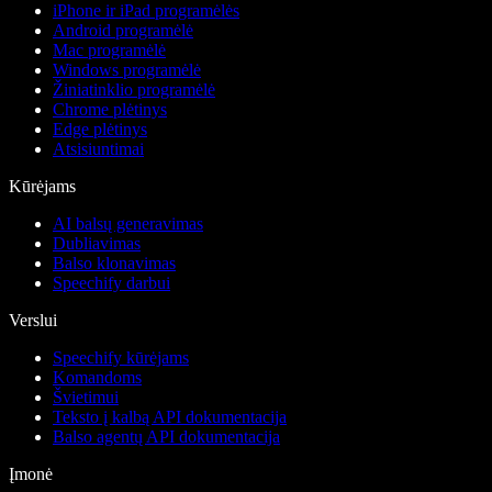
iPhone ir iPad programėlės
Android programėlė
Mac programėlė
Windows programėlė
Žiniatinklio programėlė
Chrome plėtinys
Edge plėtinys
Atsisiuntimai
Kūrėjams
AI balsų generavimas
Dubliavimas
Balso klonavimas
Speechify darbui
Verslui
Speechify kūrėjams
Komandoms
Švietimui
Teksto į kalbą API dokumentacija
Balso agentų API dokumentacija
Įmonė