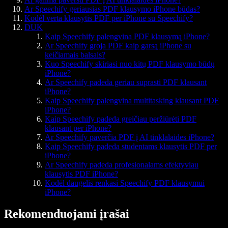
Ar Speechify geriausias PDF klausymo iPhone būdas?
Kodėl verta klausytis PDF per iPhone su Speechify?
DUK
Kaip Speechify palengvina PDF klausymą iPhone?
Ar Speechify groja PDF kaip garsą iPhone su
keičiamais balsais?
Kuo Speechify skiriasi nuo kitų PDF klausymo būdų
iPhone?
Ar Speechify padeda geriau suprasti PDF klausant
iPhone?
Kaip Speechify palengvina multitasking klausant PDF
iPhone?
Kaip Speechify padeda greičiau peržiūrėti PDF
klausant per iPhone?
Ar Speechify paverčia PDF į AI tinklalaides iPhone?
Kaip Speechify padeda studentams klausytis PDF per
iPhone?
Ar Speechify padeda profesionalams efektyviau
klausytis PDF iPhone?
Kodėl daugelis renkasi Speechify PDF klausymui
iPhone?
Rekomenduojami įrašai