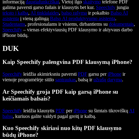
informaciją
daugiafunkciškai
. Vietoj ilgo
skaitymo
telefone PDF
galima paversti garso failais ir klausytis bet kur.
Speechify
jungia
teksto į kalbą
,
AI tinklalaides
,
balso rašymą
ir pokalbio
Balso AI
asistentą
į vieną galingą
Balso AI produktyvumo asistentą
.
Studentams
, profesionalams ir visiems, dirbantiems su
dokumentais
,
Speechify
– vienas efektyviausių PDF klausymo ir aktyvaus darbo
iPhone būdų.
DUK
Kaip Speechify palengvina PDF klausymą iPhone?
Speechify
leidžia akimirksniu paversti
PDF
garsu per
iPhone
ir
vienoje programėlėje siūlo
santraukas
, balsą ir
užrašų darymą
.
Ar Speechify groja PDF kaip garsą iPhone su
keičiamais balsais?
Speechify
leidžia klausytis
PDF
per
iPhone
su šimtais tikroviškų
AI
balsų
, kuriuos galite valdyti pagal greitį ir kalbą.
Kuo Speechify skiriasi nuo kitų PDF klausymo
būdų iPhone?