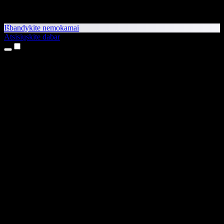
Išbandykite nemokamai
Atsisiųskite dabar
Produktai
Teksto skaitymas balsu
iPhone ir iPad programėlės
Android programėlė
Chrome plėtinys
Edge plėtinys
Interneto programėlė
Mac programėlė
Windows programėlė