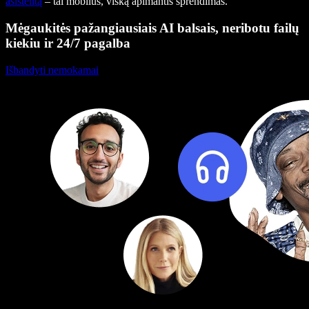
asistentą
– tai mobilus, viską apimantis sprendimas.
Mėgaukitės pažangiausiais AI balsais, neribotu failų
kiekiu ir 24/7 pagalba
Išbandyti nemokamai