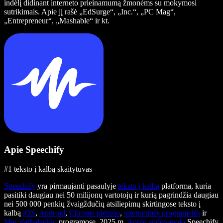
indėlį didinant interneto prieinamumą žmonėms su mokymosi
sutrikimais. Apie jį rašė „EdSurge“, „Inc.“, „PC Mag“,
„Entrepreneur“, „Mashable“ ir kt.
Apie Speechify
#1 teksto į kalbą skaitytuvas
Speechify
yra pirmaujanti pasaulyje
teksto į kalbą
platforma, kuria
pasitiki daugiau nei 50 milijonų vartotojų ir kurią pagrindžia daugiau
nei 500 000 penkių žvaigždučių atsiliepimų skirtingose teksto į
kalbą
iOS
,
Android
,
Chrome plėtinio
,
internetinės programėlės
ir
Mac darbalaukio
programose. 2025 m.
Apple apdovanojo
Speechify