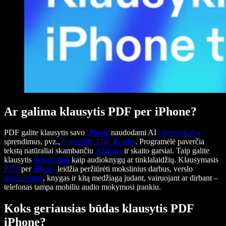
Ar galima klausytis PDF per iPhone?
PDF galite klausytis savo
iPhone
naudodami AI
teksto į kalbą
sprendimus, pvz.,
Speechify PDF Reader
. Programėlė paverčia
tekstą natūraliai skambančiu
AI balsu
ir skaito garsiai. Taip galite
klausytis
dokumentų
kaip audioknygų ar tinklalaidžių. Klausymasis
PDF
per
iPhone
leidžia peržiūrėti mokslinius darbus, verslo
dokumentus
, knygas ir kitą medžiagą judant, vairuojant ar dirbant –
telefonas tampa mobiliu audio mokymosi įrankiu.
Koks geriausias būdas klausytis PDF
iPhone?