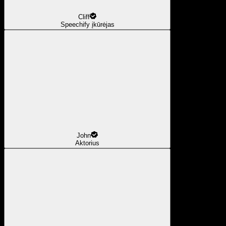
Cliff
Speechify įkūrėjas
John
Aktorius