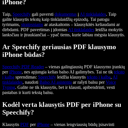
iPhone?
Taip,
Speechify
gali paversti
dokumentus
į
AI tinklalaides
. Taip
galite klausytis tekstų kaip tinklalaidžių epizodų. Tai patogu
tyrimams,
straipsniams
ar ataskaitoms – klausykitės keliaudami ar
dirbdami. PDF pavertimas į įdomias
AI tinklalaides
leidžia mokytis
lanksčiau ir įtraukiančiai – ypač tiems, kurie labiau mėgsta klausytis.
Ar Speechify geriausias PDF klausymo
iPhone būdas?
Speechify PDF Reader
– vienas galingiausių PDF klausymo įrankių
per
iPhone
, nes apjungia kelias balso AI galimybes. Tai ne tik
teksto
į kalbą
sprendimas:
Speechify
leidžia klausytis
teksto į kalbą
,
AI
tinklalaides
, naudoti
Balso AI asistentą
ar rašyti balsu per
Voice
Typing
. Galite ne tik klausytis, bet ir klausti, apibendrinti, vesti
pastabas ir kurti tekstą balsu.
Kodėl verta klausytis PDF per iPhone su
Speechify?
Klausytis
PDF
per
iPhone
– vienas lengviausių būdų įsisavinti