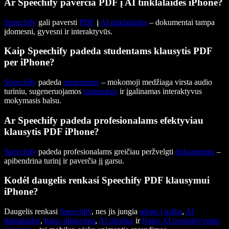
Ar Speechify paverčia PDF į AI tinklalaides iPhone?
Speechify
gali paversti
PDF
į
AI tinklalaides
– dokumentai tampa
įdomesni, gyvesni ir interaktyvūs.
Kaip Speechify padeda studentams klausytis PDF
per iPhone?
Speechify
padeda
studentams
– mokomoji medžiaga virsta audio
turiniu, sugeneruojamos
santraukos
ir įgalinamas interaktyvus
mokymasis balsu.
Ar Speechify padeda profesionalams efektyviau
klausytis PDF iPhone?
Speechify
padeda profesionalams greičiau peržvelgti
dokumentus
–
apibendrina turinį ir paverčia jį garsu.
Kodėl daugelis renkasi Speechify PDF klausymui
iPhone?
Daugelis renkasi
Speechify
, nes jis jungia
teksto į kalbą
,
AI
tinklalaides
,
balso diktavimą
,
AI užrašus
ir
Balso AI produktyvumo