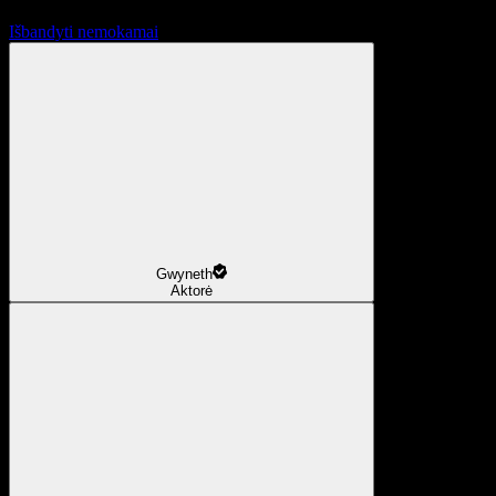
Išbandyti nemokamai
Gwyneth
Aktorė