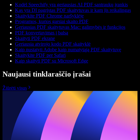
Kodėl Speechify yra geriausias AI PDF santraukų įrankis
Kas yra DI pagrįstas PDF skaitytuvas ir kam jis reikalingas
Skaitykite PDF Chrome naršyklėje
Programos, kurios garsiai skaito PDF
Geriausias PDF skaitytuvas Mac: galimybės ir funkcijos
PDF konvertavimas į balsą
Skaityti PDF ekrane
Geriausia atvirojo kodo PDF skaityklė
Kaip nustatyti Adobe kaip numatytąją PDF skaitytuvę
Skaitykite PDF per Safari
Kaip skaityti PDF su Microsoft Edge
Naujausi tinklaraščio įrašai
Žiūrėti visus