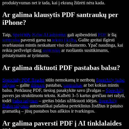
produktyvumas net ir tada, kai į ekraną žiūrėti nėra kada.
Ar galima klausytis PDF santraukų per
iPhone?
Taip,
Speechify
Balso AI asistentas
gali apibendrinti
PDF
ir šią
santrauką
paversti garsu su
teksto į kalbą
. Galite greitai išgirsti
svarbiausias mintis neskaitant viso dokumento. Ypač naudinga, kai
reikia peržvelgti daug
santraukų
ar ruošiantis susitikimams,
pristatymams ar tyrimams.
Ar galima diktuoti PDF pastabas balsu?
Speechify PDF Reader
siūlo nemokamą ir neribotą
Speechify
balso
rašymą
– galite
diktuoti
pastabas,
santraukas
ar bet kokias mintis
balsu. Perklausę PDF, tiesiog pasakykite savo įžvalgas –
Speechify
pavers jas struktūruotu tekstu. Kalbėti 3–5 kartus greičiau nei rašyti,
todėl
balso rašymas
– greitas būdas užfiksuoti idėjas.
Speechify
Balso rašymas
automatiškai pašalina perteklinius žodžius ir pataiso
gramatiką – jūsų pastabos bus aiškios ir tvarkingos.
Ar galima paversti PDF į AI tinklalaides