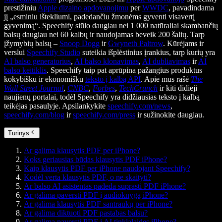
prestižiniu
Apple dizaino apdovanojimu
per
WWDC
, pavadindama
jį „esminiu ištekliumi, padedančiu žmonėms gyventi visavertį
gyvenimą“. Speechify siūlo daugiau nei 1 000 natūraliai skambančių
balsų daugiau nei 60 kalbų ir naudojamas beveik 200 šalių. Tarp
įžymybių balsų –
Snoop Dogg
ir
Gwyneth Paltrow
. Kūrėjams ir
verslui
Speechify Studio
suteikia išplėstinius įrankius, tarp kurių yra
AI balso generatorius
,
AI balso klonavimas
,
AI dubliavimas
ir
AI
balso keitiklis
. Speechify taip pat aprūpina pažangius produktus
kokybišku ir ekonomišku
teksto į kalbą API
. Apie mus rašė
The
Wall Street Journal
,
CNBC
,
Forbes
,
TechCrunch
ir kiti didieji
naujienų portalai, todėl Speechify yra didžiausias teksto į kalbą
teikėjas pasaulyje. Apsilankykite
speechify.com/news
,
speechify.com/blog
ir
speechify.com/press
ir sužinokite daugiau.
Turinys
Ar galima klausytis PDF per iPhone?
Koks geriausias būdas klausytis PDF iPhone?
Kaip klausytis PDF per iPhone naudojant Speechify?
Kodėl verta klausytis PDF, o ne skaityti?
Ar balso AI asistentas padeda suprasti PDF iPhone?
Ar galima paversti PDF į audioknygą iPhone?
Ar galima klausytis PDF santraukų per iPhone?
Ar galima diktuoti PDF pastabas balsu?
Ar galima paversti PDF į AI tinklalaides iPhone?