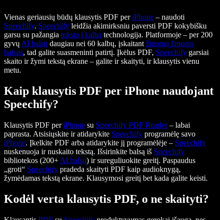
Vienas geriausių būdų klausytis PDF per
iPhone
– naudoti
Speechify
.
Speechify
leidžia akimirksniu paversti PDF kokybišku
garsu su pažangia
teksto į kalbą
technologija. Platformoje – per 200
gyvų
AI balsų
daugiau nei 60 kalbų, įskaitant
žinomų žmonių
balsus
, tad galite suasmeninti patirtį. Įkėlus PDF,
Speechify
garsiai
skaito ir žymi tekstą ekrane – galite ir skaityti, ir klausytis vienu
metu.
Kaip klausytis PDF per iPhone naudojant
Speechify?
Klausytis PDF per
iPhone
su
Speechify PDF Reader
– labai
paprasta. Atsisiųskite ir atidarykite
Speechify
programėlę savo
iPhone
. Įkelkite PDF arba atidarykite jį programėlėje –
Speechify
nuskenuoja ir nuskaito tekstą. Išsirinkite balsą iš
Speechify
bibliotekos (200+
AI balsų
) ir sureguliuokite greitį. Paspaudus
„groti“
Speechify
pradeda skaityti PDF kaip audioknygą,
žymėdamas tekstą ekrane. Klausymosi greitį bet kada galite keisti.
Kodėl verta klausytis PDF, o ne skaityti?
Klausantis
PDF
su
Speechify
produktyvumas gerokai išauga, nes