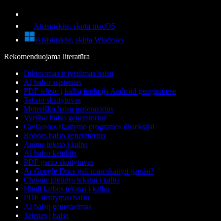
Atsisiųskite, skirta macOS
Atsisiųskite, skirta Windows
Rekomenduojama literatūra
Diktavimas ir įvedimas balsu
AI balso asistentas
PDF teksto į kalbą funkcija Android įrenginiuose
Teksto skaitytuvas
Moteriško balso generatorius
Vyriško balso generatorius
Geriausios skaitymo programos disleksijai
Roboto balso generatorius
Anime teksto į kalbą
AI balso keitiklis
PDF garso skaitytuvas
Ar Google Docs gali man skaityti garsiai?
Chrome plėtinys tekstui į kalbą
Hindi kalbos tekstas į kalbą
PDF skaitymas balsu
AI balsų generavimas
Tekstas į balsą